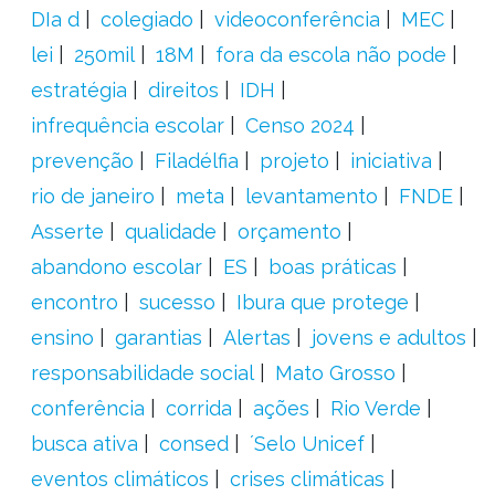
DIa d
colegiado
videoconferência
MEC
lei
250mil
18M
fora da escola não pode
estratégia
direitos
IDH
infrequência escolar
Censo 2024
prevenção
Filadélfia
projeto
iniciativa
rio de janeiro
meta
levantamento
FNDE
Asserte
qualidade
orçamento
abandono escolar
ES
boas práticas
encontro
sucesso
Ibura que protege
ensino
garantias
Alertas
jovens e adultos
responsabilidade social
Mato Grosso
conferência
corrida
ações
Rio Verde
busca ativa
consed
´Selo Unicef
eventos climáticos
crises climáticas