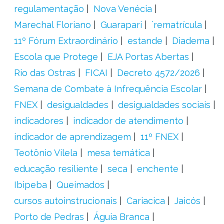
regulamentação
Nova Venécia
Marechal Floriano
Guarapari
´rematrícula
11º Fórum Extraordinário
estande
Diadema
Escola que Protege
EJA Portas Abertas
Rio das Ostras
FICAI
Decreto 4572/2026
Semana de Combate à Infrequência Escolar
FNEX
desigualdades
desigualdades sociais
indicadores
indicador de atendimento
indicador de aprendizagem
11º FNEX
Teotônio Vilela
mesa temática
educação resiliente
seca
enchente
Ibipeba
Queimados
cursos autoinstrucionais
Cariacica
Jaicós
Porto de Pedras
Águia Branca