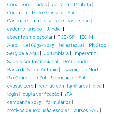
Condicionalidades
portaria
Paulista
Corumbá
Mato Grosso do Sul
Canguaretama
distorção idade-série
caderno jurídico
Jundiaí
absenteísmo escolar
TCE/SP
IEG-M
Alepi
Lei 8832/2025
lei estadual
Pit Stop
Sergipe é Aqui
Corumbiara
Imperatriz
Supervisor Institucional
Petrolândia
Barra de Santo Antônio
Juazeiro do Norte
Rio Grande do Sul
Sapucaia do Sul
evasão zero
reunião com familiares
dica
login
dupla verificação
2FA
campanha 2025
formulários
motivos de exclusão escolar
cursos EAD