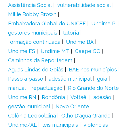
Assistência Social
vulnerabilidade social
Millie Bobby Brown
Embaixadora Global do UNICEF
Undime PI
gestores municipais
tutoria
formação continuada
Undime BA
Undime ES
Undime MT
Gaepe GO
Caminhos da Reportagem
Águas Lindas de Goiás
BAE nos municípios
Passo a passo
adesão municipal
guia
manual
repactuação
Rio Grande do Norte
Undime RN
Rondônia
Voltaê!
adesão
gestão municipal
Novo Oriente
Colônia Leopoldina
Olho D'água Grande
Undime/AL
leis municipais
violências