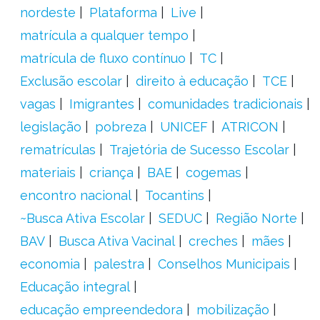
nordeste
Plataforma
Live
matrícula a qualquer tempo
matrícula de fluxo contínuo
TC
Exclusão escolar
direito à educação
TCE
vagas
Imigrantes
comunidades tradicionais
legislação
pobreza
UNICEF
ATRICON
rematrículas
Trajetória de Sucesso Escolar
materiais
criança
BAE
cogemas
encontro nacional
Tocantins
~Busca Ativa Escolar
SEDUC
Região Norte
BAV
Busca Ativa Vacinal
creches
mães
economia
palestra
Conselhos Municipais
Educação integral
educação empreendedora
mobilização