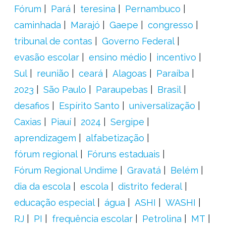
Fórum
Pará
teresina
Pernambuco
caminhada
Marajó
Gaepe
congresso
tribunal de contas
Governo Federal
evasão escolar
ensino médio
incentivo
Sul
reunião
ceará
Alagoas
Paraíba
2023
São Paulo
Paraupebas
Brasil
desafios
Espírito Santo
universalização
Caxias
Piauí
2024
Sergipe
aprendizagem
alfabetização
fórum regional
Fóruns estaduais
Fórum Regional Undime
Gravatá
Belém
dia da escola
escola
distrito federal
educação especial
água
ASHI
WASHI
RJ
PI
frequência escolar
Petrolina
MT