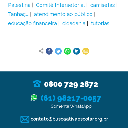
Palestina
Comitê Intersetorial
camisetas
Tanhaçu
atendimento ao público
educação financeira
cidadania
tutorias
0800 729 2872
(61) 98217-0057
Somente WhatsApp
contato@buscaativaescolar.org.br