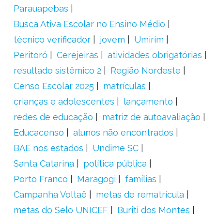
Parauapebas
Busca Ativa Escolar no Ensino Médio
técnico verificador
jovem
Umirim
Peritoró
Cerejeiras
atividades obrigatórias
resultado sistêmico 2
Região Nordeste
Censo Escolar 2025
matrículas
crianças e adolescentes
lançamento
redes de educação
matriz de autoavaliação
Educacenso
alunos não encontrados
BAE nos estados
Undime SC
Santa Catarina
política pública
Porto Franco
Maragogi
famílias
Campanha Voltaê
metas de rematrícula
metas do Selo UNICEF
Buriti dos Montes