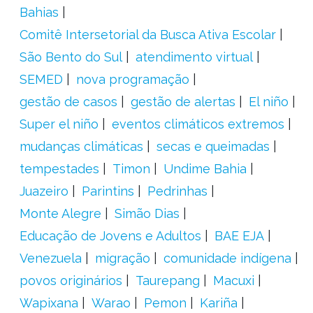
Bahias
Comitê Intersetorial da Busca Ativa Escolar
São Bento do Sul
atendimento virtual
SEMED
nova programação
gestão de casos
gestão de alertas
El niño
Super el niño
eventos climáticos extremos
mudanças climáticas
secas e queimadas
tempestades
Timon
Undime Bahia
Juazeiro
Parintins
Pedrinhas
Monte Alegre
Simão Dias
Educação de Jovens e Adultos
BAE EJA
Venezuela
migração
comunidade indígena
povos originários
Taurepang
Macuxi
Wapixana
Warao
Pemon
Kariña