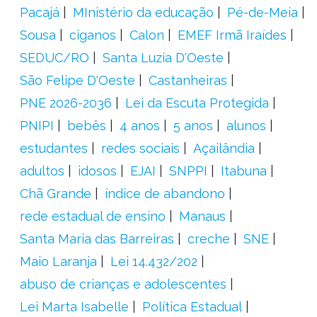
Pacajá
MInistério da educação
Pé-de-Meia
Sousa
ciganos
Calon
EMEF Irmã Iraídes
SEDUC/RO
Santa Luzia D'Oeste
São Felipe D'Oeste
Castanheiras
PNE 2026-2036
Lei da Escuta Protegida
PNIPI
bebês
4 anos
5 anos
alunos
estudantes
redes sociais
Açailândia
adultos
idosos
EJAI
SNPPI
Itabuna
Chã Grande
índice de abandono
rede estadual de ensino
Manaus
Santa Maria das Barreiras
creche
SNE
Maio Laranja
Lei 14.432/202
abuso de crianças e adolescentes
Lei Marta Isabelle
Política Estadual