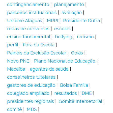
contingenciamento
planejamento
parceiros institucionais
avaliação
Undime Alagoas
MPPI
Presidente Dutra
rodas de conversas
escolas
ensino fundamental
bullying
racismo
perfil
Fora da Escola
Painéis da Exclusão Escolar
Goiás
Novo PNE
Plano Nacional de Educação
Macaíba
agentes de saúde
conselheiros tutelares
gestores de educação
Bolsa Família
colegiado ampliado
resultados
DME
presidentes regionais
Gomitê Intersetorial
comitê
MDS