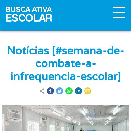
Notícias [#semana-de-
combate-a-
infrequencia-escolar]