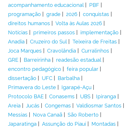
acompanhamento educacional
PBF
programação
grade
2026
conquistas
direitos humanos
Volta às Aulas 2026
Notícias
primeiros passos
implementação
Anadia
Cruzeiro do Sul
Teixeira de Freitas
Joca Marques
Cravolândia
Curralinhos
GRE
Barreirinha
readesão estadual
encontro pedagógico
feira popular
dissertação
UFC
Barbalha
Primavera do Leste
Igarapé-Açu
Protocolo BAE
Conasems
UBS
Ipiranga
Areia
Jucás
Congemas
Valdiosmar Santos
Messias
Nova Canaã
São Roberto
Japaratinga
Assunção do Piauí
Montadas