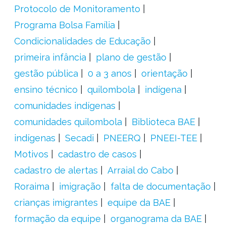
Protocolo de Monitoramento
Programa Bolsa Família
Condicionalidades de Educação
primeira infância
plano de gestão
gestão pública
0 a 3 anos
orientação
ensino técnico
quilombola
indígena
comunidades indígenas
comunidades quilombola
Biblioteca BAE
indígenas
Secadi
PNEERQ
PNEEI-TEE
Motivos
cadastro de casos
cadastro de alertas
Arraial do Cabo
Roraima
imigração
falta de documentação
crianças imigrantes
equipe da BAE
formação da equipe
organograma da BAE