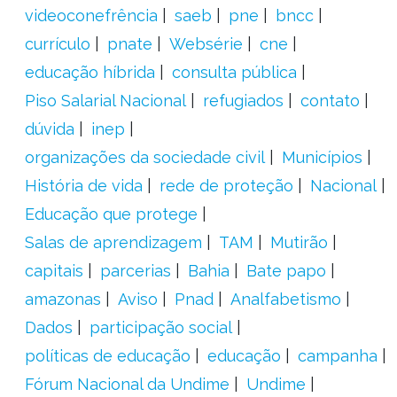
videoconefrência
saeb
pne
bncc
currículo
pnate
Websérie
cne
educação híbrida
consulta pública
Piso Salarial Nacional
refugiados
contato
dúvida
inep
organizações da sociedade civil
Municípios
História de vida
rede de proteção
Nacional
Educação que protege
Salas de aprendizagem
TAM
Mutirão
capitais
parcerias
Bahia
Bate papo
amazonas
Aviso
Pnad
Analfabetismo
Dados
participação social
políticas de educação
educação
campanha
Fórum Nacional da Undime
Undime