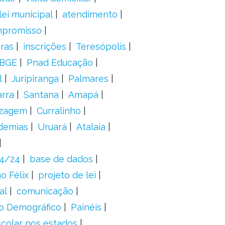
lei municipal
atendimento
mpromisso
oras
inscrições
Teresópolis
IBGE
Pnad Educação
l
Juripiranga
Palmares
arra
Santana
Amapá
izagem
Curralinho
demias
Uruará
Atalaia
24/24
base de dados
o Félix
projeto de lei
al
comunicação
o Demográfico
Painéis
scolar nos estados