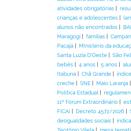
atividades obrigatórias
resu
crianças e adolescentes
la
alunos não encontrados
BA
Maragogi
famílias
Campanh
Pacajá
MInistério da educa
Santa Luzia D'Oeste
São Fel
bebês
4 anos
5 anos
alu
Itabuna
Chã Grande
índic
creche
SNE
Maio Laranja
Política Estadual
regulamen
11º Fórum Extraordinário
es
FICAI
Decreto 4572/2026
desigualdades sociais
indic
Teotônio Vilela
mesa temáti