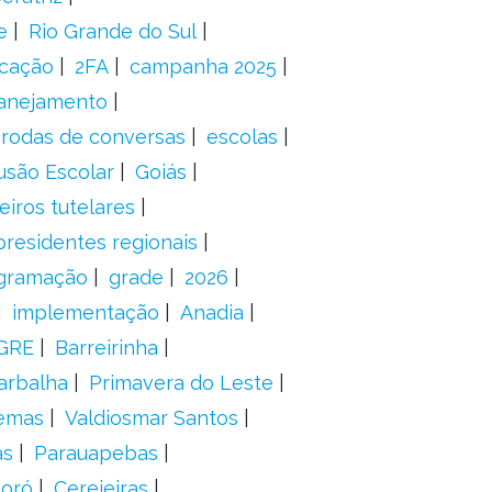
e
Rio Grande do Sul
icação
2FA
campanha 2025
anejamento
rodas de conversas
escolas
usão Escolar
Goiás
eiros tutelares
presidentes regionais
gramação
grade
2026
implementação
Anadia
GRE
Barreirinha
arbalha
Primavera do Leste
emas
Valdiosmar Santos
as
Parauapebas
toró
Cerejeiras