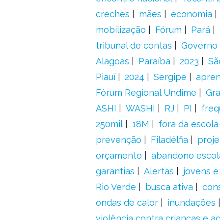
creches
mães
economia
mobilização
Fórum
Pará
tribunal de contas
Governo 
Alagoas
Paraíba
2023
Sã
Piauí
2024
Sergipe
apre
Fórum Regional Undime
Gra
ASHI
WASHI
RJ
PI
freq
250mil
18M
fora da escol
prevenção
Filadélfia
proje
orçamento
abandono escol
garantias
Alertas
jovens e
Rio Verde
busca ativa
con
ondas de calor
inundações
violência contra crianças e 