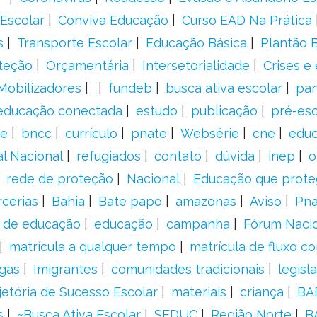
Escolar
Conviva Educação
Curso EAD Na Prática
s
Transporte Escolar
Educação Básica
Plantão B
teção
Orçamentária
Intersetorialidade
Crises e
Mobilizadores
fundeb
busca ativa escolar
pa
educação conectada
estudo
publicação
pré-esc
e
bncc
currículo
pnate
Websérie
cne
educ
al Nacional
refugiados
contato
dúvida
inep
o
rede de proteção
Nacional
Educação que prote
rcerias
Bahia
Bate papo
amazonas
Aviso
Pn
s de educação
educação
campanha
Fórum Naci
matrícula a qualquer tempo
matrícula de fluxo co
gas
Imigrantes
comunidades tradicionais
legisl
jetória de Sucesso Escolar
materiais
criança
BA
s
~Busca Ativa Escolar
SEDUC
Região Norte
B