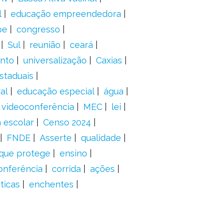
l
educação empreendedora
pe
congresso
Sul
reunião
ceará
anto
universalização
Caxias
staduais
al
educação especial
água
videoconferência
MEC
lei
 escolar
Censo 2024
FNDE
Asserte
qualidade
 que protege
ensino
onferência
corrida
ações
ticas
enchentes