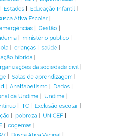
Estados
Educação Infantil
usca Ativa Escolar
 emergências
Gestão
ndemia
ministério público
ola
crianças
saúde
ação híbrida
rganizações da sociedade civil
ge
Salas de aprendizagem
ad
Analfabetismo
Dados
onal da Undime
Undime
ntínuo
TC
Exclusão escolar
ação
pobreza
UNICEF
E
cogemas
AV
Busca Ativa Vacinal