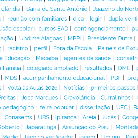
rolândia
Barra de Santo Antônio
Juazeiro do Nort
o
reunião com familiares
dica
login
dupla verif
usão escolar
cursos EAD
contingenciamento
pl
iação
Undime Alagoas
MPPI
Presidente Dutra
g
racismo
perfil
Fora da Escola
Painéis da Excl
de Educação
Macaíba
agentes de saúde
conselh
 Família
colegiado ampliado
resultados
DME
MDS
acompanhamento educacional
PBF
pro
s
Volta às Aulas 2026
Notícias
primeiros passos
Freitas
Joca Marques
Cravolândia
Curralinhos
o pedagógico
feira popular
dissertação
UFC
B
Conasems
UBS
Ipiranga
Areia
Jucás
Cong
Roberto
Japaratinga
Assunção do Piauí
Montad
o Médio
técnico verificador
jovem
Umirim
Peri