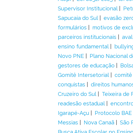
Supervisor Institucional
Pet
Sapucaia do Sul
evasão zer
formulários
motivos de excl
parceiros institucionais
aval
ensino fundamental
bullyin
Novo PNE
Plano Nacional 
gestores de educação
Bolsa
Gomitê Intersetorial
comitê
conquistas
direitos humano
Cruzeiro do Sul
Teixeira de 
readesão estadual
encontr
Igarapé-Açu
Protocolo BAE
Messias
Nova Canaã
São 
Busca Ativa Escolar no Ensin