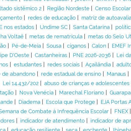
ltado sistêmico 2
Região Nordeste
Censo Escolar
nçamento
redes de educação
matriz de autoavali
E nos estados
Undime SC
Santa Catarina
políti
a Voltaê
metas de rematrícula
metas do Selo U
ção
Pé-de-Meia
Sousa
ciganos
Calon
EMEF Ir
ipe D'Oeste
Castanheiras
PNE 2026-2036
Lei d
nos
estudantes
redes sociais
Açailândia
adult
e de abandono
rede estadual de ensino
Manaus
Lei 14.432/202
abuso de crianças e adolescentes
tação
Nova Venécia
Marechal Floriano
Guarapa
tande
Diadema
Escola que Protege
EJA Portas 
Semana de Combate à Infrequência Escolar
FNEX
adores
indicador de atendimento
indicador de a
ca
educação resiliente
seca
enchente
Ibipeb