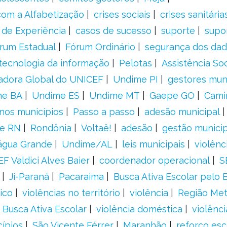
om a Alfabetização
crises sociais
crises sanitária
 de Experiência
casos de sucesso
suporte
supo
rum Estadual
Fórum Ordinário
segurança dos da
tecnologia da informação
Pelotas
Assistência Soc
adora Global do UNICEF
Undime PI
gestores muni
me BA
Undime ES
Undime MT
Gaepe GO
Cami
nos municípios
Passo a passo
adesão municipal
e RN
Rondônia
Voltaê!
adesão
gestão municip
água Grande
Undime/AL
leis municipais
violênc
F Valdici Alves Baier
coordenador operacional
S
Ji-Paraná
Pacaraima
Busca Ativa Escolar pelo B
ico
violências no território
violência
Região Met
 Busca Ativa Escolar
violência doméstica
violênci
cípios
São Vicente Férrer
Maranhão
reforço esc