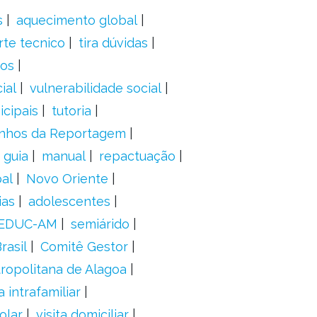
s
aquecimento global
rte tecnico
tira dúvidas
dos
ial
vulnerabilidade social
cipais
tutoria
nhos da Reportagem
guia
manual
repactuação
al
Novo Oriente
ias
adolescentes
EDUC-AM
semiárido
rasil
Comitê Gestor
ropolitana de Alagoa
a intrafamiliar
olar
visita domiciliar