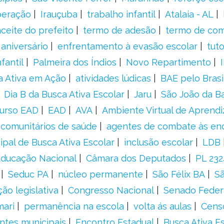
peração
Irauçuba
trabalho infantil
Atalaia - AL
aceite do prefeito
termo de adesão
termo de co
aniversário
enfrentamento à evasão escolar
tut
fantil
Palmeira dos Índios
Novo Repartimento
a Ativa em Ação
atividades lúdicas
BAE pelo Brasi
Dia B da Busca Ativa Escolar
Jaru
São João da B
urso EAD
EAD
AVA
Ambiente Virtual de Aprend
comunitários de saúde
agentes de combate às en
ipal de Busca Ativa Escolar
inclusão escolar
LDB
 Educação Nacional
Câmara dos Deputados
PL 23
Seduc PA
núcleo permanente
São Félix BA
Sã
ão legislativa
Congresso Nacional
Senado Feder
mari
permanência na escola
volta ás aulas
Cens
entes municipais
Encontro Estadual
Busca Ativa E