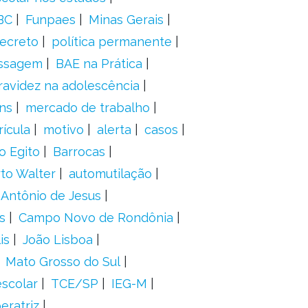
BC
Funpaes
Minas Gerais
ecreto
política permanente
ssagem
BAE na Prática
ravidez na adolescência
ns
mercado de trabalho
ícula
motivo
alerta
casos
o Egito
Barrocas
to Walter
automutilação
 Antônio de Jesus
s
Campo Novo de Rondônia
is
João Lisboa
Mato Grosso do Sul
scolar
TCE/SP
IEG-M
eratriz