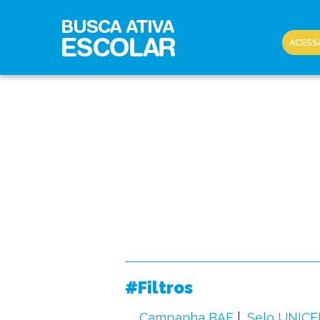
ACESS
#Filtros
Campanha BAE
Selo UNICE