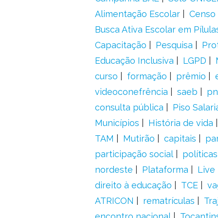
Alimentação Escolar
Censo 
Busca Ativa Escolar em Pílula
Capacitação
Pesquisa
Pro
Educação Inclusiva
LGPD
curso
formação
prêmio
videoconefrência
saeb
pn
consulta pública
Piso Salari
Municípios
História de vida
TAM
Mutirão
capitais
pa
participação social
política
nordeste
Plataforma
Live
direito à educação
TCE
va
ATRICON
rematrículas
Tra
encontro nacional
Tocantin