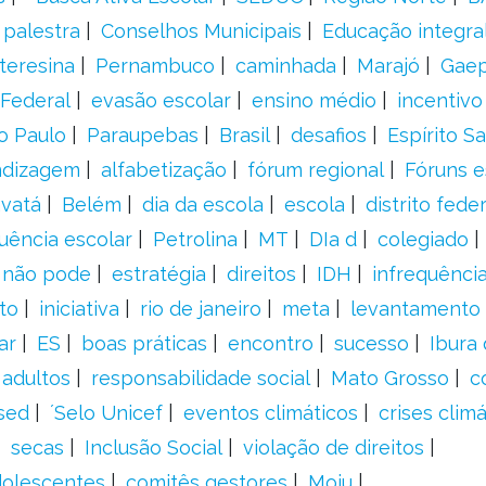
palestra
Conselhos Municipais
Educação integra
teresina
Pernambuco
caminhada
Marajó
Gae
Federal
evasão escolar
ensino médio
incentivo
o Paulo
Paraupebas
Brasil
desafios
Espírito S
ndizagem
alfabetização
fórum regional
Fóruns e
vatá
Belém
dia da escola
escola
distrito feder
uência escolar
Petrolina
MT
DIa d
colegiado
a não pode
estratégia
direitos
IDH
infrequência
to
iniciativa
rio de janeiro
meta
levantamento
ar
ES
boas práticas
encontro
sucesso
Ibura
 adultos
responsabilidade social
Mato Grosso
c
sed
´Selo Unicef
eventos climáticos
crises climá
secas
Inclusão Social
violação de direitos
adolescentes
comitês gestores
Moju