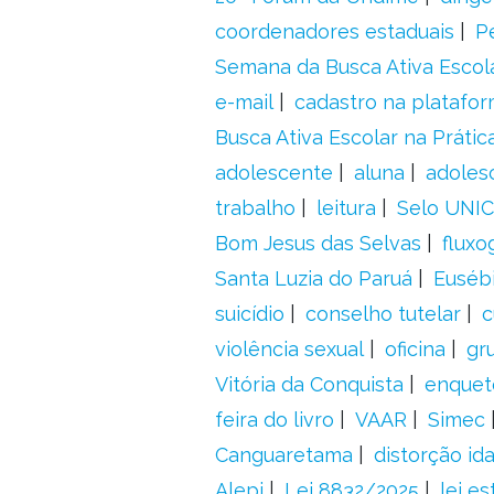
coordenadores estaduais
P
Semana da Busca Ativa Escol
e-mail
cadastro na platafo
Busca Ativa Escolar na Prátic
adolescente
aluna
adoles
trabalho
leitura
Selo UNIC
Bom Jesus das Selvas
fluxo
Santa Luzia do Paruá
Euséb
suicídio
conselho tutelar
c
violência sexual
oficina
gr
Vitória da Conquista
enquet
feira do livro
VAAR
Simec
Canguaretama
distorção id
Alepi
Lei 8832/2025
lei es