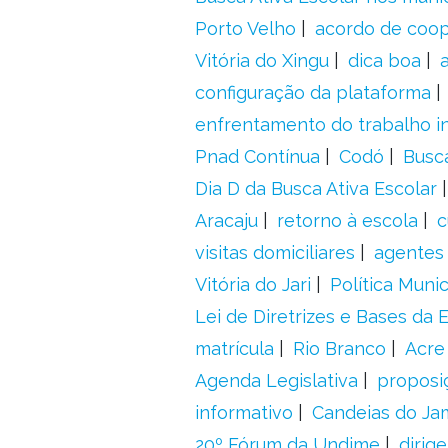
Porto Velho
acordo de coo
Vitória do Xingu
dica boa
configuração da plataforma
enfrentamento do trabalho in
Pnad Contínua
Codó
Busc
Dia D da Busca Ativa Escolar
Aracaju
retorno à escola
c
visitas domiciliares
agentes 
Vitória do Jari
Política Munic
Lei de Diretrizes e Bases da
matrícula
Rio Branco
Acre
Agenda Legislativa
proposiç
informativo
Candeias do Ja
20º Fórum da Undime
dirig