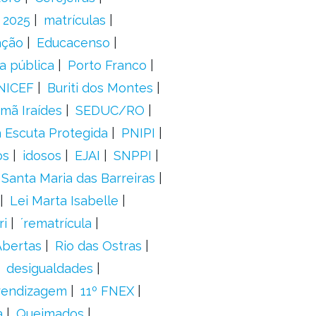
 2025
matrículas
ação
Educacenso
ca pública
Porto Franco
NICEF
Buriti dos Montes
mã Iraídes
SEDUC/RO
a Escuta Protegida
PNIPI
os
idosos
EJAI
SNPPI
Santa Maria das Barreiras
Lei Marta Isabelle
ri
´rematrícula
Abertas
Rio das Ostras
desigualdades
prendizagem
11º FNEX
a
Queimados