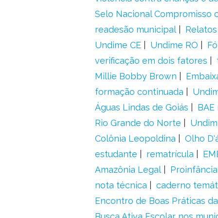
Selo Nacional Compromisso c
readesão municipal
Relatos
Undime CE
Undime RO
Fó
verificação em dois fatores
Millie Bobby Brown
Embaix
formação continuada
Undi
Águas Lindas de Goiás
BAE 
Rio Grande do Norte
Undim
Colônia Leopoldina
Olho D'
estudante
rematrícula
EME
Amazônia Legal
Proinfância
nota técnica
caderno temát
Encontro de Boas Práticas da
Busca Ativa Escolar nos muni