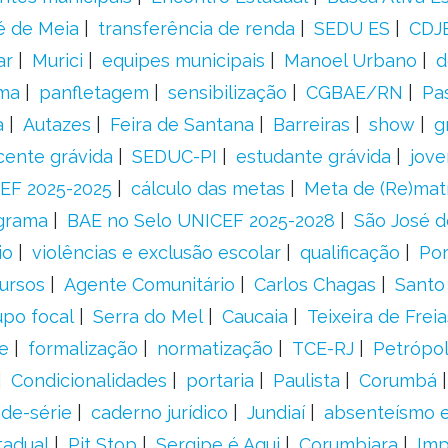
é de Meia
transferência de renda
SEDU ES
CDJ
ar
Murici
equipes municipais
Manoel Urbano
d
rma
panfletagem
sensibilização
CGBAE/RN
Pa
a
Autazes
Feira de Santana
Barreiras
show
g
cente grávida
SEDUC-PI
estudante grávida
jove
EF 2025-2025
cálculo das metas
Meta de (Re)matr
grama
BAE no Selo UNICEF 2025-2028
São José d
io
violências e exclusão escolar
qualificação
Por
ursos
Agente Comunitário
Carlos Chagas
Santo
upo focal
Serra do Mel
Caucaia
Teixeira de Freia
e
formalização
normatização
TCE-RJ
Petrópol
Condicionalidades
portaria
Paulista
Corumbá
ade-série
caderno jurídico
Jundiaí
absenteísmo e
tadual
Pit Stop
Sergipe é Aqui
Corumbiara
Imp