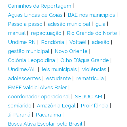
Caminhos da Reportagem
Águas Lindas de Goiás
BAE nos municípios
Passo a passo
adesão municipal
guia
manual
repactuação
Rio Grande do Norte
Undime RN
Rondônia
Voltaê!
adesão
gestão municipal
Novo Oriente
Colônia Leopoldina
Olho D'água Grande
Undime/AL
leis municipais
violências
adolescentes
estudante
rematrícula
EMEF Valdici Alves Baier
coordenador operacional
SEDUC-AM
semiárido
Amazônia Legal
Proinfância
Ji-Paraná
Pacaraima
Busca Ativa Escolar pelo Brasil