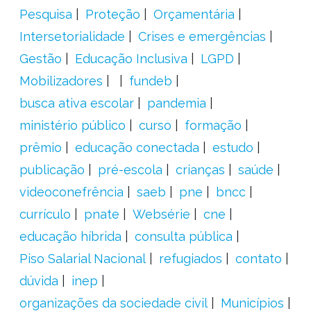
Pesquisa
Proteção
Orçamentária
Intersetorialidade
Crises e emergências
Gestão
Educação Inclusiva
LGPD
Mobilizadores
fundeb
busca ativa escolar
pandemia
ministério público
curso
formação
prêmio
educação conectada
estudo
publicação
pré-escola
crianças
saúde
videoconefrência
saeb
pne
bncc
currículo
pnate
Websérie
cne
educação híbrida
consulta pública
Piso Salarial Nacional
refugiados
contato
dúvida
inep
organizações da sociedade civil
Municípios