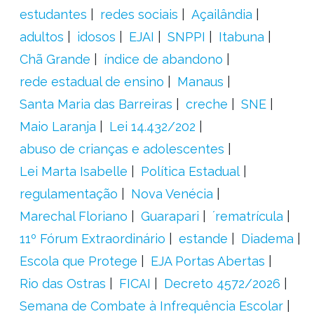
estudantes
redes sociais
Açailândia
adultos
idosos
EJAI
SNPPI
Itabuna
Chã Grande
índice de abandono
rede estadual de ensino
Manaus
Santa Maria das Barreiras
creche
SNE
Maio Laranja
Lei 14.432/202
abuso de crianças e adolescentes
Lei Marta Isabelle
Política Estadual
regulamentação
Nova Venécia
Marechal Floriano
Guarapari
´rematrícula
11º Fórum Extraordinário
estande
Diadema
Escola que Protege
EJA Portas Abertas
Rio das Ostras
FICAI
Decreto 4572/2026
Semana de Combate à Infrequência Escolar