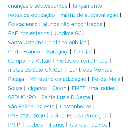
crianças e adolescentes
lançamento
redes de educação
matriz de autoavaliação
Educacenso
alunos não encontrados
BAE nos estados
Undime SC
Santa Catarina
política pública
Porto Franco
Maragogi
famílias
Campanha Voltaê
metas de rematrícula
metas do Selo UNICEF
Buriti dos Montes
Pacajá
MInistério da educação
Pé-de-Meia
Sousa
ciganos
Calon
EMEF Irmã Iraídes
SEDUC/RO
Santa Luzia D'Oeste
São Felipe D'Oeste
Castanheiras
PNE 2026-2036
Lei da Escuta Protegida
PNIPI
bebês
4 anos
5 anos
alunos