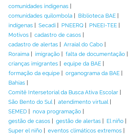
comunidades indígenas
comunidades quilombola
Biblioteca BAE
indígenas
Secadi
PNEERQ
PNEEI-TEE
Motivos
cadastro de casos
cadastro de alertas
Arraial do Cabo
Roraima
imigração
falta de documentação
crianças imigrantes
equipe da BAE
formação da equipe
organograma da BAE
Bahias
Comitê Intersetorial da Busca Ativa Escolar
São Bento do Sul
atendimento virtual
SEMED
nova programação
gestão de casos
gestão de alertas
El niño
Super el niño
eventos climáticos extremos