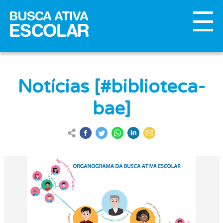
Notícias [#biblioteca-
bae]