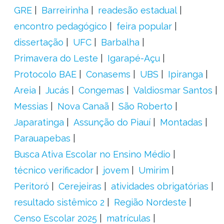
GRE
Barreirinha
readesão estadual
encontro pedagógico
feira popular
dissertação
UFC
Barbalha
Primavera do Leste
Igarapé-Açu
Protocolo BAE
Conasems
UBS
Ipiranga
Areia
Jucás
Congemas
Valdiosmar Santos
Messias
Nova Canaã
São Roberto
Japaratinga
Assunção do Piauí
Montadas
Parauapebas
Busca Ativa Escolar no Ensino Médio
técnico verificador
jovem
Umirim
Peritoró
Cerejeiras
atividades obrigatórias
resultado sistêmico 2
Região Nordeste
Censo Escolar 2025
matrículas