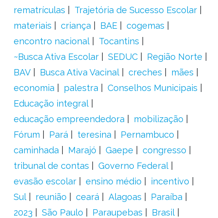
rematrículas
Trajetória de Sucesso Escolar
materiais
criança
BAE
cogemas
encontro nacional
Tocantins
~Busca Ativa Escolar
SEDUC
Região Norte
BAV
Busca Ativa Vacinal
creches
mães
economia
palestra
Conselhos Municipais
Educação integral
educação empreendedora
mobilização
Fórum
Pará
teresina
Pernambuco
caminhada
Marajó
Gaepe
congresso
tribunal de contas
Governo Federal
evasão escolar
ensino médio
incentivo
Sul
reunião
ceará
Alagoas
Paraíba
2023
São Paulo
Paraupebas
Brasil