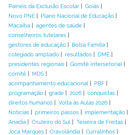
Painéis da Exclusão Escolar
Goiás
Novo PNE
Plano Nacional de Educação
Macaíba
agentes de saúde
conselheiros tutelares
gestores de educação
Bolsa Família
colegiado ampliado
resultados
DME
presidentes regionais
Gomitê Intersetorial
comitê
MDS
acompanhamento educacional
PBF
programação
grade
2026
conquistas
direitos humanos
Volta às Aulas 2026
Notícias
primeiros passos
implementação
Anadia
Cruzeiro do Sul
Teixeira de Freitas
Joca Marques
Cravolândia
Curralinhos