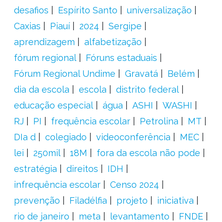
desafios
Espírito Santo
universalização
Caxias
Piauí
2024
Sergipe
aprendizagem
alfabetização
fórum regional
Fóruns estaduais
Fórum Regional Undime
Gravatá
Belém
dia da escola
escola
distrito federal
educação especial
água
ASHI
WASHI
RJ
PI
frequência escolar
Petrolina
MT
DIa d
colegiado
videoconferência
MEC
lei
250mil
18M
fora da escola não pode
estratégia
direitos
IDH
infrequência escolar
Censo 2024
prevenção
Filadélfia
projeto
iniciativa
rio de janeiro
meta
levantamento
FNDE