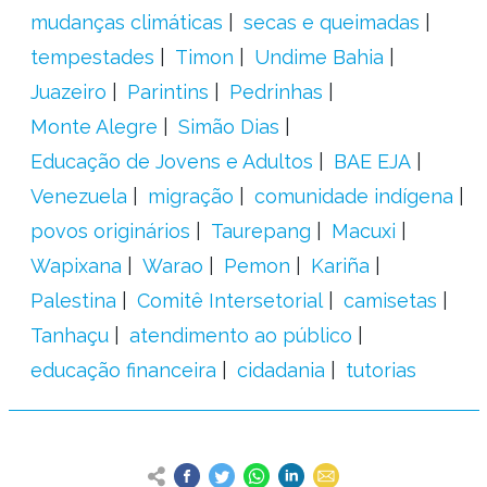
mudanças climáticas
secas e queimadas
tempestades
Timon
Undime Bahia
Juazeiro
Parintins
Pedrinhas
Monte Alegre
Simão Dias
Educação de Jovens e Adultos
BAE EJA
Venezuela
migração
comunidade indígena
povos originários
Taurepang
Macuxi
Wapixana
Warao
Pemon
Kariña
Palestina
Comitê Intersetorial
camisetas
Tanhaçu
atendimento ao público
educação financeira
cidadania
tutorias