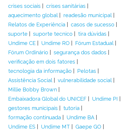
crises sociais
crises sanitárias
aquecimento global
readesão municipal
Relatos de Experiência
casos de sucesso
suporte
suporte tecnico
tira dúvidas
Undime CE
Undime RO
Fórum Estadual
Fórum Ordinário
segurança dos dados
verificação em dois fatores
tecnologia da informação
Pelotas
Assistência Social
vulnerabilidade social
Millie Bobby Brown
Embaixadora Global do UNICEF
Undime PI
gestores municipais
tutoria
formação continuada
Undime BA
Undime ES
Undime MT
Gaepe GO