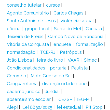
conselho tutelar
cursos
Agente Comunitário
Carlos Chagas
Santo Antônio de Jesus
violência sexual
oficina
grupo focal
Serra do Mel
Caucaia
Teixeira de Freias
Campo Novo de Rondônia
Vitória da Conquista
enquete
formalização
normatização
TCE-RJ
Petrópolis
João Lisboa
feira do livro
VAAR
Simec
Condicionalidades
portaria
Paulista
Corumbá
Mato Grosso do Sul
Canguaretama
distorção idade-série
caderno jurídico
Jundiaí
absenteísmo escolar
TCE/SP
IEG-M
Alepi
Lei 8832/2025
lei estadual
Pit Stop