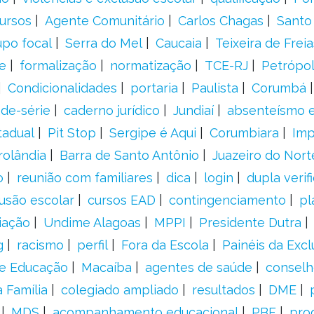
ursos
Agente Comunitário
Carlos Chagas
Santo
upo focal
Serra do Mel
Caucaia
Teixeira de Freia
e
formalização
normatização
TCE-RJ
Petrópol
Condicionalidades
portaria
Paulista
Corumbá
ade-série
caderno jurídico
Jundiaí
absenteísmo e
tadual
Pit Stop
Sergipe é Aqui
Corumbiara
Imp
rolândia
Barra de Santo Antônio
Juazeiro do Nort
o
reunião com familiares
dica
login
dupla verif
usão escolar
cursos EAD
contingenciamento
pl
iação
Undime Alagoas
MPPI
Presidente Dutra
g
racismo
perfil
Fora da Escola
Painéis da Excl
de Educação
Macaíba
agentes de saúde
conselh
 Família
colegiado ampliado
resultados
DME
MDS
acompanhamento educacional
PBF
pro