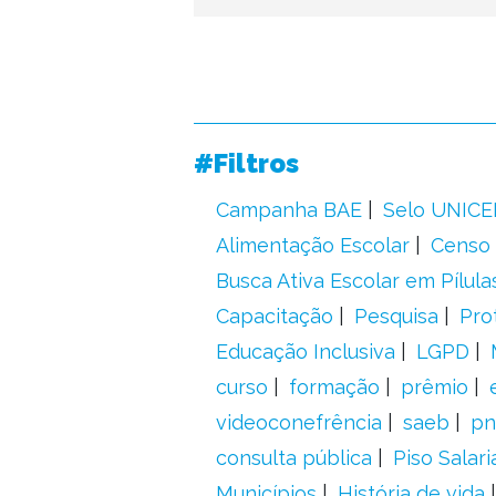
#Filtros
Campanha BAE
Selo UNICE
Alimentação Escolar
Censo 
Busca Ativa Escolar em Pílula
Capacitação
Pesquisa
Pro
Educação Inclusiva
LGPD
curso
formação
prêmio
videoconefrência
saeb
pn
consulta pública
Piso Salari
Municípios
História de vida