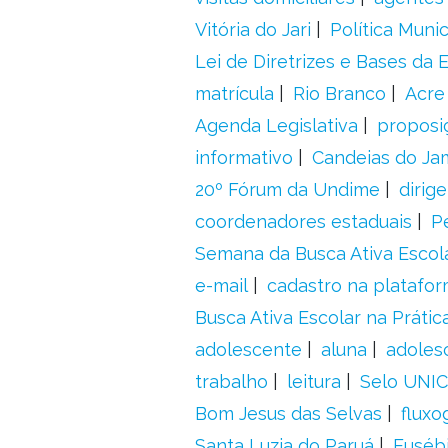
Vitória do Jari
Política Munic
Lei de Diretrizes e Bases da
matrícula
Rio Branco
Acre
Agenda Legislativa
proposiç
informativo
Candeias do Ja
20º Fórum da Undime
dirig
coordenadores estaduais
P
Semana da Busca Ativa Escol
e-mail
cadastro na platafo
Busca Ativa Escolar na Prátic
adolescente
aluna
adoles
trabalho
leitura
Selo UNIC
Bom Jesus das Selvas
fluxo
Santa Luzia do Paruá
Euséb