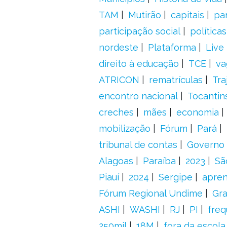
TAM
Mutirão
capitais
pa
participação social
política
nordeste
Plataforma
Live
direito à educação
TCE
va
ATRICON
rematrículas
Tra
encontro nacional
Tocantin
creches
mães
economia
mobilização
Fórum
Pará
tribunal de contas
Governo 
Alagoas
Paraíba
2023
Sã
Piauí
2024
Sergipe
apre
Fórum Regional Undime
Gra
ASHI
WASHI
RJ
PI
freq
250mil
18M
fora da escol