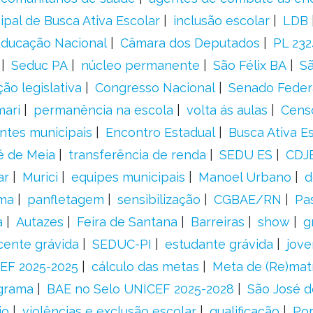
ipal de Busca Ativa Escolar
inclusão escolar
LDB
 Educação Nacional
Câmara dos Deputados
PL 23
Seduc PA
núcleo permanente
São Félix BA
Sã
ão legislativa
Congresso Nacional
Senado Feder
mari
permanência na escola
volta ás aulas
Cens
entes municipais
Encontro Estadual
Busca Ativa E
é de Meia
transferência de renda
SEDU ES
CDJ
ar
Murici
equipes municipais
Manoel Urbano
d
rma
panfletagem
sensibilização
CGBAE/RN
Pa
a
Autazes
Feira de Santana
Barreiras
show
g
cente grávida
SEDUC-PI
estudante grávida
jove
EF 2025-2025
cálculo das metas
Meta de (Re)matr
grama
BAE no Selo UNICEF 2025-2028
São José d
io
violências e exclusão escolar
qualificação
Por