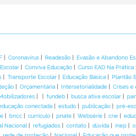
F
Coronavírus
Readesão
Evasão e Abandono Es
Escolar
Conviva Educação
Curso EAD Na Prática
s
Transporte Escolar
Educação Básica
Plantão B
teção
Orçamentária
Intersetorialidade
Crises e
Mobilizadores
fundeb
busca ativa escolar
pa
educação conectada
estudo
publicação
pré-esc
e
bncc
currículo
pnate
Websérie
cne
educ
al Nacional
refugiados
contato
dúvida
inep
o
rede de proteção
Nacional
Educação que prote