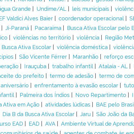
água Grande
Undime/AL
leis municipais
violênc
F Valdici Alves Baier
coordenador operacional
S
Ji-Paraná
Pacaraima
Busca Ativa Escolar pelo B
ico
violências no território
violência
Região Met
 Busca Ativa Escolar
violência doméstica
violênci
cípios
São Vicente Férrer
Maranhão
reforço esc
peração
Irauçuba
trabalho infantil
Atalaia - AL
aceite do prefeito
termo de adesão
termo de co
aniversário
enfrentamento à evasão escolar
tut
fantil
Palmeira dos Índios
Novo Repartimento
a Ativa em Ação
atividades lúdicas
BAE pelo Brasi
Dia B da Busca Ativa Escolar
Jaru
São João da B
urso EAD
EAD
AVA
Ambiente Virtual de Aprend
comunitários de saúde
agentes de combate às en