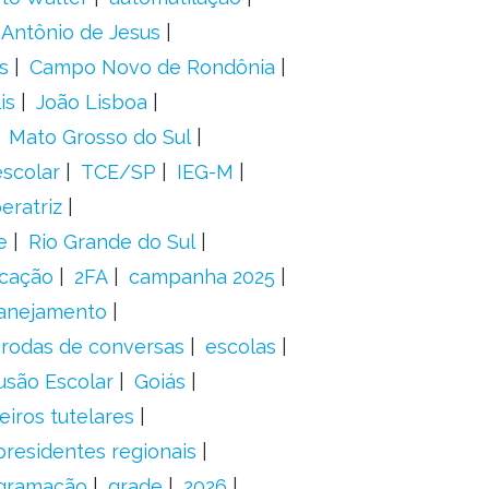
 Antônio de Jesus
s
Campo Novo de Rondônia
is
João Lisboa
Mato Grosso do Sul
scolar
TCE/SP
IEG-M
eratriz
e
Rio Grande do Sul
icação
2FA
campanha 2025
anejamento
rodas de conversas
escolas
usão Escolar
Goiás
eiros tutelares
presidentes regionais
gramação
grade
2026