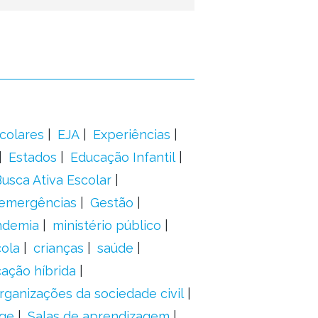
colares
EJA
Experiências
Estados
Educação Infantil
usca Ativa Escolar
 emergências
Gestão
ndemia
ministério público
ola
crianças
saúde
ação híbrida
rganizações da sociedade civil
ge
Salas de aprendizagem