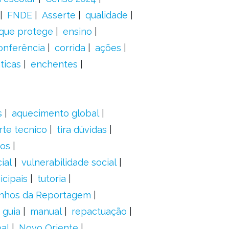
FNDE
Asserte
qualidade
 que protege
ensino
onferência
corrida
ações
ticas
enchentes
s
aquecimento global
rte tecnico
tira dúvidas
dos
ial
vulnerabilidade social
cipais
tutoria
nhos da Reportagem
guia
manual
repactuação
al
Novo Oriente