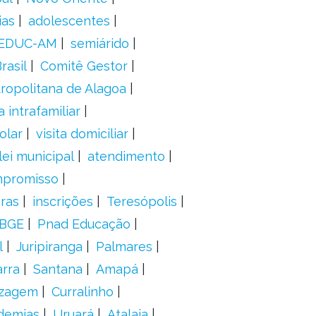
ias
adolescentes
EDUC-AM
semiárido
rasil
Comitê Gestor
ropolitana de Alagoa
a intrafamiliar
olar
visita domiciliar
lei municipal
atendimento
mpromisso
oras
inscrições
Teresópolis
IBGE
Pnad Educação
l
Juripiranga
Palmares
arra
Santana
Amapá
izagem
Curralinho
demias
Uruará
Atalaia