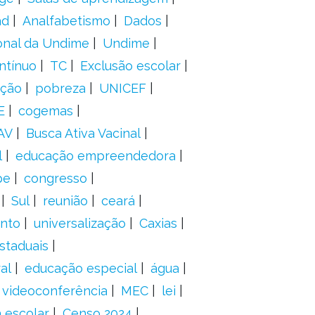
ad
Analfabetismo
Dados
onal da Undime
Undime
ntínuo
TC
Exclusão escolar
ação
pobreza
UNICEF
E
cogemas
AV
Busca Ativa Vacinal
l
educação empreendedora
pe
congresso
Sul
reunião
ceará
anto
universalização
Caxias
staduais
al
educação especial
água
videoconferência
MEC
lei
 escolar
Censo 2024