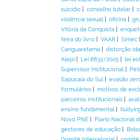
suicídio
conselho tutelar
c
violência sexual
oficina
gr
Vitória da Conquista
enquet
feira do livro
VAAR
Simec
Canguaretama
distorção id
Alepi
Lei 8832/2025
lei es
Supervisor Institucional
Pet
Sapucaia do Sul
evasão zer
formulários
motivos de excl
parceiros institucionais
aval
ensino fundamental
bullyin
Novo PNE
Plano Nacional 
gestores de educação
Bolsa
Gomitê Intersetorial
comitê