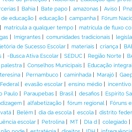
rcerias
Bahia
Bate papo
amazonas
Aviso
Pn
s de educação
educação
campanha
Fórum Naci
matrícula a qualquer tempo
matrícula de fluxo co
gas
Imigrantes
comunidades tradicionais
legisl
jetória de Sucesso Escolar
materiais
criança
BA
s
~Busca Ativa Escolar
SEDUC
Região Norte
B
palestra
Conselhos Municipais
Educação integra
teresina
Pernambuco
caminhada
Marajó
Gae
Federal
evasão escolar
ensino médio
incentivo
o Paulo
Paraupebas
Brasil
desafios
Espírito S
ndizagem
alfabetização
fórum regional
Fóruns e
vatá
Belém
dia da escola
escola
distrito feder
uência escolar
Petrolina
MT
DIa d
colegiado
a não pode
estratégia
direitos
IDH
infrequência