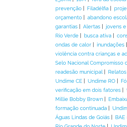
prevenção
Filadélfia
proje
orçamento
abandono escol
garantias
Alertas
jovens e
Rio Verde
busca ativa
con
ondas de calor
inundações
violência contra crianças e 
Selo Nacional Compromisso c
readesão municipal
Relatos
Undime CE
Undime RO
Fó
verificação em dois fatores
Millie Bobby Brown
Embaix
formação continuada
Undi
Águas Lindas de Goiás
BAE 
Rio Grande do Norte
Undim