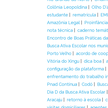
Colônia Leopoldina
Olho D'
estudante
rematrícula
EME
Amazônia Legal
Proinfância
nota técnica
caderno temát
Encontro de Boas Práticas da
Busca Ativa Escolar nos muni
Porto Velho
acordo de coo
Vitória do Xingu
dica boa
configuração da plataforma
enfrentamento do trabalho in
Pnad Contínua
Codó
Busc
Dia D da Busca Ativa Escolar
Aracaju
retorno à escola
c
visitas domiciliares
agentes 