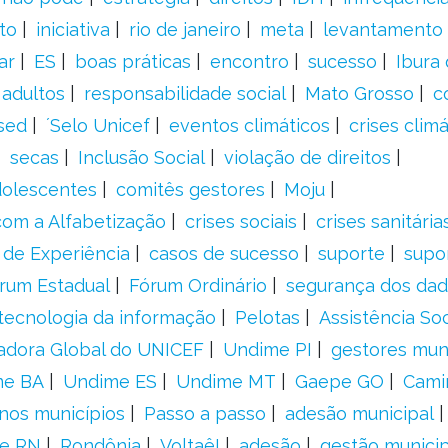
to
iniciativa
rio de janeiro
meta
levantamento
ar
ES
boas práticas
encontro
sucesso
Ibura
 adultos
responsabilidade social
Mato Grosso
c
sed
´Selo Unicef
eventos climáticos
crises climá
secas
Inclusão Social
violação de direitos
adolescentes
comitês gestores
Moju
om a Alfabetização
crises sociais
crises sanitária
 de Experiência
casos de sucesso
suporte
supo
rum Estadual
Fórum Ordinário
segurança dos da
tecnologia da informação
Pelotas
Assistência Soc
adora Global do UNICEF
Undime PI
gestores muni
me BA
Undime ES
Undime MT
Gaepe GO
Cami
nos municípios
Passo a passo
adesão municipal
e RN
Rondônia
Voltaê!
adesão
gestão municip