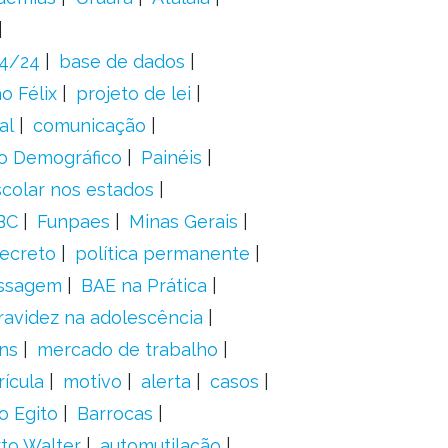
24/24
base de dados
o Félix
projeto de lei
al
comunicação
o Demográfico
Painéis
scolar nos estados
BC
Funpaes
Minas Gerais
ecreto
política permanente
ssagem
BAE na Prática
ravidez na adolescência
ns
mercado de trabalho
ícula
motivo
alerta
casos
o Egito
Barrocas
to Walter
automutilação