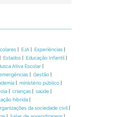
colares
EJA
Experiências
Estados
Educação Infantil
usca Ativa Escolar
 emergências
Gestão
ndemia
ministério público
ola
crianças
saúde
ação híbrida
rganizações da sociedade civil
ge
Salas de aprendizagem