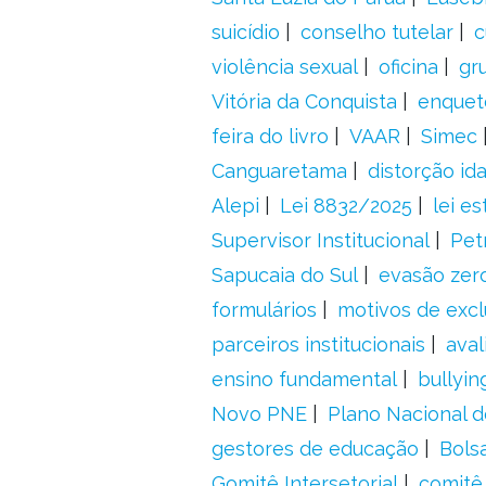
suicídio
conselho tutelar
c
violência sexual
oficina
gr
Vitória da Conquista
enquet
feira do livro
VAAR
Simec
Canguaretama
distorção id
Alepi
Lei 8832/2025
lei es
Supervisor Institucional
Pet
Sapucaia do Sul
evasão zer
formulários
motivos de excl
parceiros institucionais
aval
ensino fundamental
bullyin
Novo PNE
Plano Nacional 
gestores de educação
Bolsa
Gomitê Intersetorial
comitê