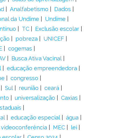
ad
Analfabetismo
Dados
onal da Undime
Undime
ntínuo
TC
Exclusão escolar
ação
pobreza
UNICEF
E
cogemas
AV
Busca Ativa Vacinal
l
educação empreendedora
pe
congresso
Sul
reunião
ceará
anto
universalização
Caxias
staduais
al
educação especial
água
videoconferência
MEC
lei
 escolar
Censo 2024