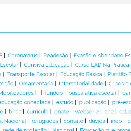
F
Coronavírus
Readesão
Evasão e Abandono Es
Escolar
Conviva Educação
Curso EAD Na Prática
s
Transporte Escolar
Educação Básica
Plantão B
teção
Orçamentária
Intersetorialidade
Crises e
Mobilizadores
fundeb
busca ativa escolar
pa
educação conectada
estudo
publicação
pré-esc
e
bncc
currículo
pnate
Websérie
cne
educ
al Nacional
refugiados
contato
dúvida
inep
o
rede de proteção
Nacional
Educação que prote