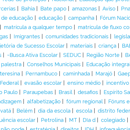
rcerias
Bahia
Bate papo
amazonas
Aviso
Pn
s de educação
educação
campanha
Fórum Naci
matrícula a qualquer tempo
matrícula de fluxo co
gas
Imigrantes
comunidades tradicionais
legisl
jetória de Sucesso Escolar
materiais
criança
BA
s
~Busca Ativa Escolar
SEDUC
Região Norte
B
palestra
Conselhos Municipais
Educação integra
teresina
Pernambuco
caminhada
Marajó
Gae
Federal
evasão escolar
ensino médio
incentivo
o Paulo
Paraupebas
Brasil
desafios
Espírito S
ndizagem
alfabetização
fórum regional
Fóruns e
vatá
Belém
dia da escola
escola
distrito feder
uência escolar
Petrolina
MT
DIa d
colegiado
a não pode
estratégia
direitos
IDH
infrequência