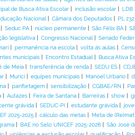
ipal de Busca Ativa Escolar
inclusão escolar
LDB
 Educação Nacional
Câmara dos Deputados
PL 23
Seduc PA
núcleo permanente
São Félix BA
Sã
ão legislativa
Congresso Nacional
Senado Feder
mari
permanência na escola
volta ás aulas
Cens
entes municipais
Encontro Estadual
Busca Ativa E
é de Meia
transferência de renda
SEDU ES
CDJ
ar
Murici
equipes municipais
Manoel Urbano
d
rma
panfletagem
sensibilização
CGBAE/RN
Pa
a
Autazes
Feira de Santana
Barreiras
show
g
cente grávida
SEDUC-PI
estudante grávida
jove
EF 2025-2025
cálculo das metas
Meta de (Re)matr
grama
BAE no Selo UNICEF 2025-2028
São José d
io
violências e exclusão escolar
qualificação
Por