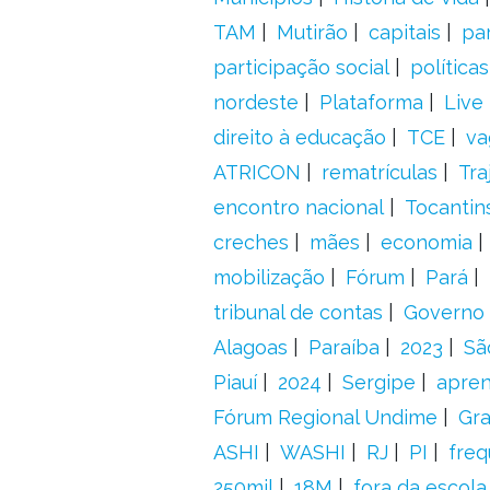
TAM
Mutirão
capitais
pa
participação social
política
nordeste
Plataforma
Live
direito à educação
TCE
va
ATRICON
rematrículas
Tra
encontro nacional
Tocantin
creches
mães
economia
mobilização
Fórum
Pará
tribunal de contas
Governo 
Alagoas
Paraíba
2023
Sã
Piauí
2024
Sergipe
apre
Fórum Regional Undime
Gra
ASHI
WASHI
RJ
PI
freq
250mil
18M
fora da escol