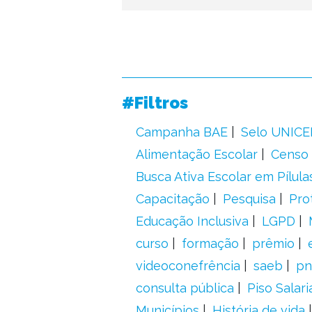
#Filtros
Campanha BAE
Selo UNICE
Alimentação Escolar
Censo 
Busca Ativa Escolar em Pílula
Capacitação
Pesquisa
Pro
Educação Inclusiva
LGPD
curso
formação
prêmio
videoconefrência
saeb
pn
consulta pública
Piso Salari
Municípios
História de vida