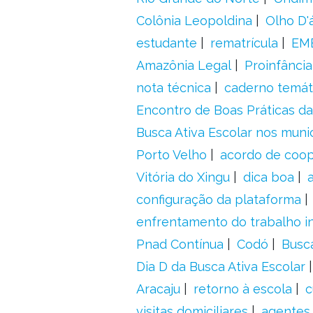
Colônia Leopoldina
Olho D'
estudante
rematrícula
EME
Amazônia Legal
Proinfância
nota técnica
caderno temát
Encontro de Boas Práticas da
Busca Ativa Escolar nos muni
Porto Velho
acordo de coo
Vitória do Xingu
dica boa
configuração da plataforma
enfrentamento do trabalho in
Pnad Contínua
Codó
Busc
Dia D da Busca Ativa Escolar
Aracaju
retorno à escola
c
visitas domiciliares
agentes 