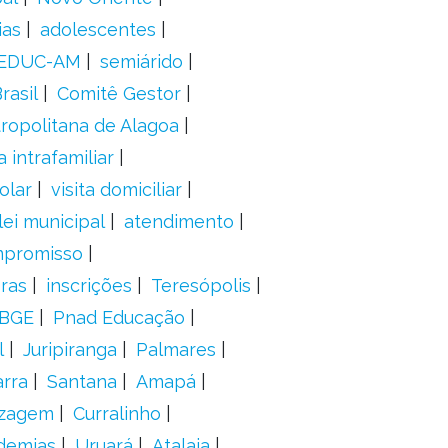
ias
adolescentes
EDUC-AM
semiárido
rasil
Comitê Gestor
ropolitana de Alagoa
a intrafamiliar
olar
visita domiciliar
lei municipal
atendimento
mpromisso
oras
inscrições
Teresópolis
IBGE
Pnad Educação
l
Juripiranga
Palmares
arra
Santana
Amapá
izagem
Curralinho
demias
Uruará
Atalaia