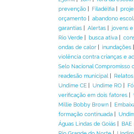
prevenção
Filadélfia
proje
orçamento
abandono escol
garantias
Alertas
jovens e
Rio Verde
busca ativa
con
ondas de calor
inundações
violência contra crianças e 
Selo Nacional Compromisso c
readesão municipal
Relatos
Undime CE
Undime RO
Fó
verificação em dois fatores
Millie Bobby Brown
Embaix
formação continuada
Undi
Águas Lindas de Goiás
BAE 
Rio Grande do Norte
Undim