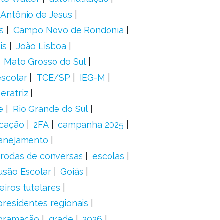
 Antônio de Jesus
s
Campo Novo de Rondônia
is
João Lisboa
Mato Grosso do Sul
scolar
TCE/SP
IEG-M
eratriz
e
Rio Grande do Sul
icação
2FA
campanha 2025
anejamento
rodas de conversas
escolas
usão Escolar
Goiás
eiros tutelares
presidentes regionais
gramação
grade
2026