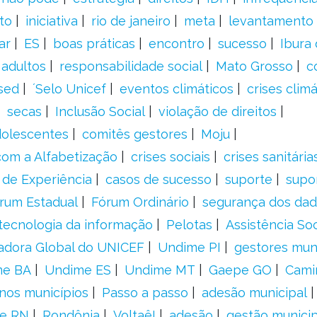
to
iniciativa
rio de janeiro
meta
levantamento
ar
ES
boas práticas
encontro
sucesso
Ibura
 adultos
responsabilidade social
Mato Grosso
c
sed
´Selo Unicef
eventos climáticos
crises climá
secas
Inclusão Social
violação de direitos
adolescentes
comitês gestores
Moju
om a Alfabetização
crises sociais
crises sanitária
 de Experiência
casos de sucesso
suporte
supo
rum Estadual
Fórum Ordinário
segurança dos da
tecnologia da informação
Pelotas
Assistência Soc
adora Global do UNICEF
Undime PI
gestores muni
me BA
Undime ES
Undime MT
Gaepe GO
Cami
nos municípios
Passo a passo
adesão municipal
e RN
Rondônia
Voltaê!
adesão
gestão municip