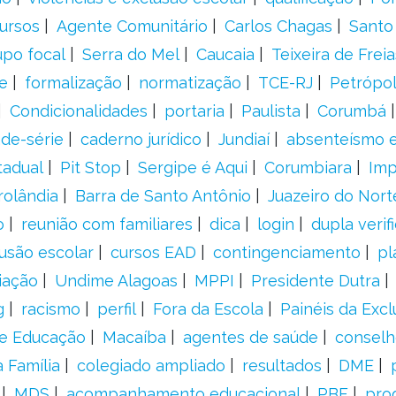
ursos
Agente Comunitário
Carlos Chagas
Santo
upo focal
Serra do Mel
Caucaia
Teixeira de Freia
e
formalização
normatização
TCE-RJ
Petrópol
Condicionalidades
portaria
Paulista
Corumbá
ade-série
caderno jurídico
Jundiaí
absenteísmo e
tadual
Pit Stop
Sergipe é Aqui
Corumbiara
Imp
rolândia
Barra de Santo Antônio
Juazeiro do Nort
o
reunião com familiares
dica
login
dupla verif
usão escolar
cursos EAD
contingenciamento
pl
iação
Undime Alagoas
MPPI
Presidente Dutra
g
racismo
perfil
Fora da Escola
Painéis da Excl
de Educação
Macaíba
agentes de saúde
conselh
 Família
colegiado ampliado
resultados
DME
MDS
acompanhamento educacional
PBF
pro