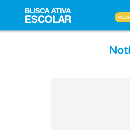
ACESS
Notí