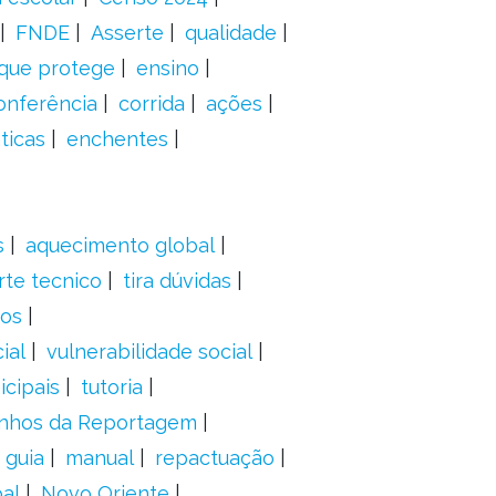
FNDE
Asserte
qualidade
 que protege
ensino
onferência
corrida
ações
ticas
enchentes
s
aquecimento global
rte tecnico
tira dúvidas
dos
ial
vulnerabilidade social
cipais
tutoria
nhos da Reportagem
guia
manual
repactuação
al
Novo Oriente