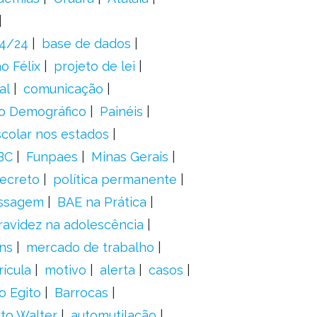
24/24
base de dados
o Félix
projeto de lei
al
comunicação
o Demográfico
Painéis
scolar nos estados
BC
Funpaes
Minas Gerais
ecreto
política permanente
ssagem
BAE na Prática
ravidez na adolescência
ns
mercado de trabalho
ícula
motivo
alerta
casos
o Egito
Barrocas
to Walter
automutilação