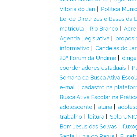
Vitória do Jari
Política Munic
Lei de Diretrizes e Bases da
matrícula
Rio Branco
Acre
Agenda Legislativa
proposiç
informativo
Candeias do Ja
20º Fórum da Undime
dirig
coordenadores estaduais
P
Semana da Busca Ativa Escol
e-mail
cadastro na platafo
Busca Ativa Escolar na Prátic
adolescente
aluna
adoles
trabalho
leitura
Selo UNIC
Bom Jesus das Selvas
fluxo
Santa Luzia do Paruá
Euséb