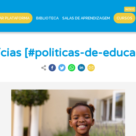
AR PLATAFORMA
BIBLIOTECA
SALAS DE APRENDIZAGEM
CURSOS
cias [#politicas-de-educ