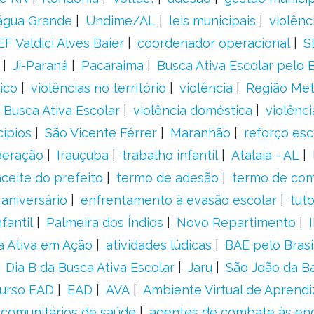
água Grande
Undime/AL
leis municipais
violênc
F Valdici Alves Baier
coordenador operacional
S
Ji-Paraná
Pacaraima
Busca Ativa Escolar pelo B
ico
violências no território
violência
Região Met
 Busca Ativa Escolar
violência doméstica
violênci
cípios
São Vicente Férrer
Maranhão
reforço esc
peração
Irauçuba
trabalho infantil
Atalaia - AL
aceite do prefeito
termo de adesão
termo de co
aniversário
enfrentamento à evasão escolar
tut
fantil
Palmeira dos Índios
Novo Repartimento
a Ativa em Ação
atividades lúdicas
BAE pelo Brasi
Dia B da Busca Ativa Escolar
Jaru
São João da B
urso EAD
EAD
AVA
Ambiente Virtual de Aprend
comunitários de saúde
agentes de combate às en