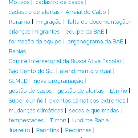
Motivos
cadastro de casos
cadastro de alertas
Arraial do Cabo
Roraima
imigração
falta de documentação
crianças imigrantes
equipe da BAE
formação da equipe
organograma da BAE
Bahias
Comitê Intersetorial da Busca Ativa Escolar
São Bento do Sul
atendimento virtual
SEMED
nova programação
gestão de casos
gestão de alertas
El niño
Super el niño
eventos climáticos extremos
mudanças climáticas
secas e queimadas
tempestades
Timon
Undime Bahia
Juazeiro
Parintins
Pedrinhas