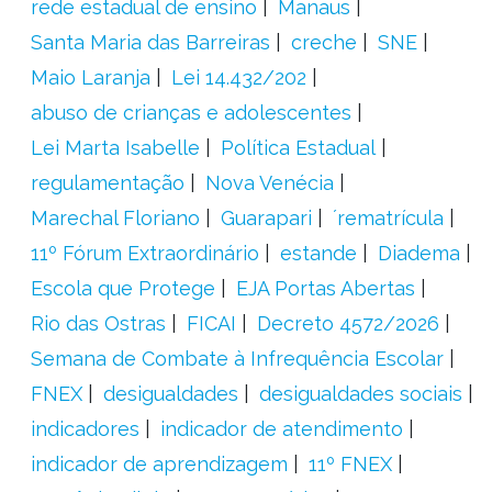
rede estadual de ensino
Manaus
Santa Maria das Barreiras
creche
SNE
Maio Laranja
Lei 14.432/202
abuso de crianças e adolescentes
Lei Marta Isabelle
Política Estadual
regulamentação
Nova Venécia
Marechal Floriano
Guarapari
´rematrícula
11º Fórum Extraordinário
estande
Diadema
Escola que Protege
EJA Portas Abertas
Rio das Ostras
FICAI
Decreto 4572/2026
Semana de Combate à Infrequência Escolar
FNEX
desigualdades
desigualdades sociais
indicadores
indicador de atendimento
indicador de aprendizagem
11º FNEX