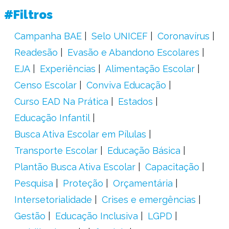
#Filtros
Campanha BAE
Selo UNICEF
Coronavírus
Readesão
Evasão e Abandono Escolares
EJA
Experiências
Alimentação Escolar
Censo Escolar
Conviva Educação
Curso EAD Na Prática
Estados
Educação Infantil
Busca Ativa Escolar em Pílulas
Transporte Escolar
Educação Básica
Plantão Busca Ativa Escolar
Capacitação
Pesquisa
Proteção
Orçamentária
Intersetorialidade
Crises e emergências
Gestão
Educação Inclusiva
LGPD