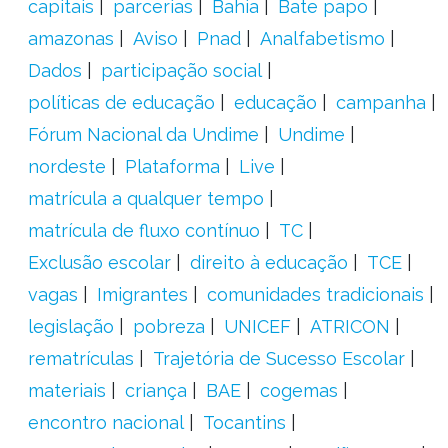
capitais
parcerias
Bahia
Bate papo
amazonas
Aviso
Pnad
Analfabetismo
Dados
participação social
políticas de educação
educação
campanha
Fórum Nacional da Undime
Undime
nordeste
Plataforma
Live
matrícula a qualquer tempo
matrícula de fluxo contínuo
TC
Exclusão escolar
direito à educação
TCE
vagas
Imigrantes
comunidades tradicionais
legislação
pobreza
UNICEF
ATRICON
rematrículas
Trajetória de Sucesso Escolar
materiais
criança
BAE
cogemas
encontro nacional
Tocantins