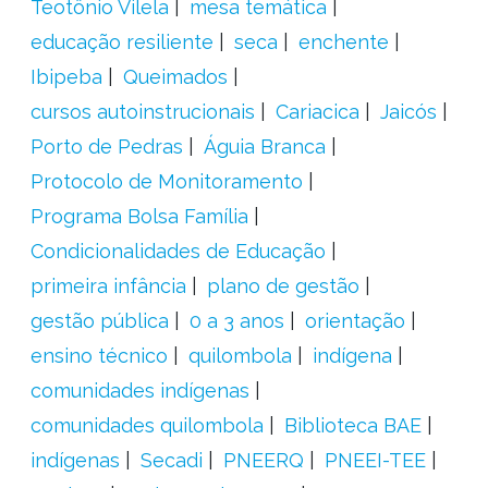
Teotônio Vilela
mesa temática
educação resiliente
seca
enchente
Ibipeba
Queimados
cursos autoinstrucionais
Cariacica
Jaicós
Porto de Pedras
Águia Branca
Protocolo de Monitoramento
Programa Bolsa Família
Condicionalidades de Educação
primeira infância
plano de gestão
gestão pública
0 a 3 anos
orientação
ensino técnico
quilombola
indígena
comunidades indígenas
comunidades quilombola
Biblioteca BAE
indígenas
Secadi
PNEERQ
PNEEI-TEE