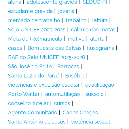
aluna
adolescente grávida
SEDUC-PI
estudante grávida
jovens
mercado de trabalho
trabalho
leitura
Selo UNICEF 2025-2025
cálculo das metas
Meta de (Re)matrícula
motivo
alerta
casos
Bom Jesus das Selvas
fluxograma
BAE no Selo UNICEF 2025-2028
São José do Egito
Barrocas
Santa Luzia do Paruá
Eusébio
violências e exclusão escolar
qualificação
Porto Walter
automutilação
suicídio
conselho tutelar
cursos
Agente Comunitário
Carlos Chagas
Santo Antônio de Jesus
violência sexual