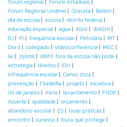
fórum regional
Fóruns estaduais
Fórum Regional Undime
Gravatá
Belém
dia da escola
escola
distrito federal
educação especial
água
ASHI
WASHI
RJ
PI
frequência escolar
Petrolina
MT
DIa d
colegiado
videoconferência
MEC
lei
250mil
18M
fora da escola não pode
estratégia
direitos
IDH
infrequência escolar
Censo 2024
prevenção
Filadélfia
projeto
iniciativa
rio de janeiro
meta
levantamento
FNDE
Asserte
qualidade
orçamento
abandono escolar
ES
boas práticas
encontro
sucesso
Ibura que protege