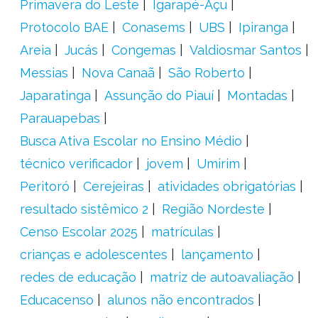
Primavera do Leste
Igarapé-Açu
Protocolo BAE
Conasems
UBS
Ipiranga
Areia
Jucás
Congemas
Valdiosmar Santos
Messias
Nova Canaã
São Roberto
Japaratinga
Assunção do Piauí
Montadas
Parauapebas
Busca Ativa Escolar no Ensino Médio
técnico verificador
jovem
Umirim
Peritoró
Cerejeiras
atividades obrigatórias
resultado sistêmico 2
Região Nordeste
Censo Escolar 2025
matrículas
crianças e adolescentes
lançamento
redes de educação
matriz de autoavaliação
Educacenso
alunos não encontrados