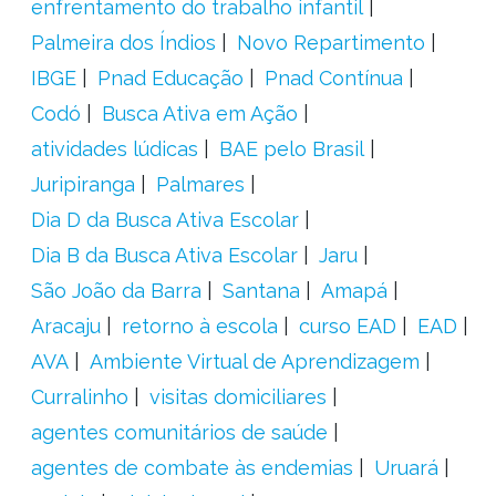
enfrentamento do trabalho infantil
Palmeira dos Índios
Novo Repartimento
IBGE
Pnad Educação
Pnad Contínua
Codó
Busca Ativa em Ação
atividades lúdicas
BAE pelo Brasil
Juripiranga
Palmares
Dia D da Busca Ativa Escolar
Dia B da Busca Ativa Escolar
Jaru
São João da Barra
Santana
Amapá
Aracaju
retorno à escola
curso EAD
EAD
AVA
Ambiente Virtual de Aprendizagem
Curralinho
visitas domiciliares
agentes comunitários de saúde
agentes de combate às endemias
Uruará