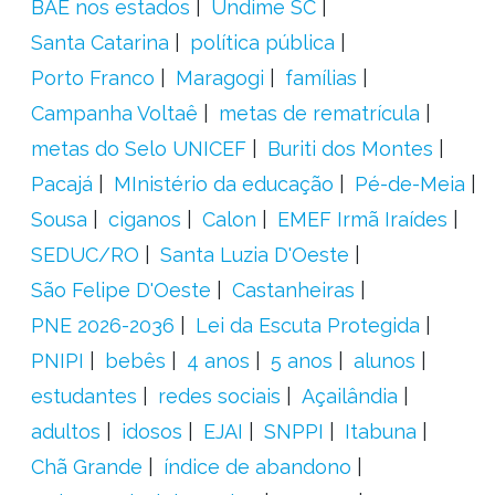
BAE nos estados
Undime SC
Santa Catarina
política pública
Porto Franco
Maragogi
famílias
Campanha Voltaê
metas de rematrícula
metas do Selo UNICEF
Buriti dos Montes
Pacajá
MInistério da educação
Pé-de-Meia
Sousa
ciganos
Calon
EMEF Irmã Iraídes
SEDUC/RO
Santa Luzia D'Oeste
São Felipe D'Oeste
Castanheiras
PNE 2026-2036
Lei da Escuta Protegida
PNIPI
bebês
4 anos
5 anos
alunos
estudantes
redes sociais
Açailândia
adultos
idosos
EJAI
SNPPI
Itabuna
Chã Grande
índice de abandono