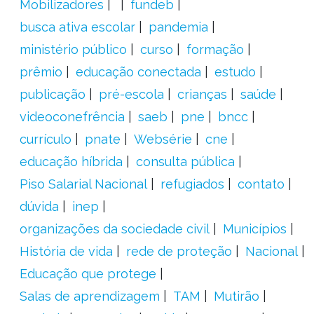
Mobilizadores
fundeb
busca ativa escolar
pandemia
ministério público
curso
formação
prêmio
educação conectada
estudo
publicação
pré-escola
crianças
saúde
videoconefrência
saeb
pne
bncc
currículo
pnate
Websérie
cne
educação híbrida
consulta pública
Piso Salarial Nacional
refugiados
contato
dúvida
inep
organizações da sociedade civil
Municípios
História de vida
rede de proteção
Nacional
Educação que protege
Salas de aprendizagem
TAM
Mutirão