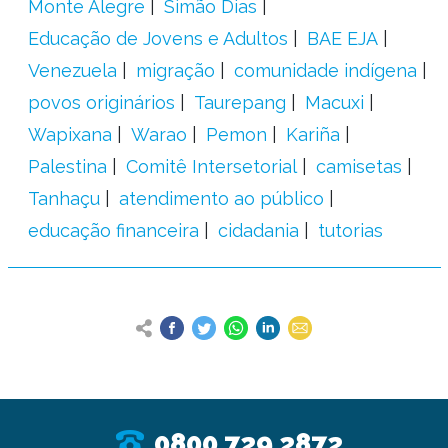
Monte Alegre
Simão Dias
Educação de Jovens e Adultos
BAE EJA
Venezuela
migração
comunidade indígena
povos originários
Taurepang
Macuxi
Wapixana
Warao
Pemon
Kariña
Palestina
Comitê Intersetorial
camisetas
Tanhaçu
atendimento ao público
educação financeira
cidadania
tutorias
0800 729 2872