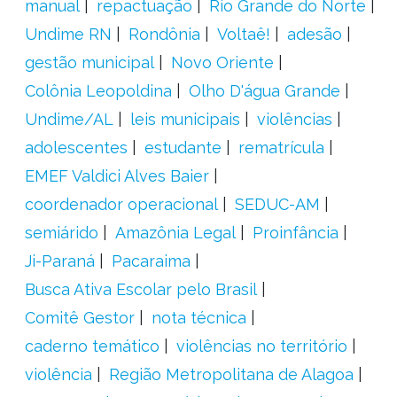
manual
repactuação
Rio Grande do Norte
Undime RN
Rondônia
Voltaê!
adesão
gestão municipal
Novo Oriente
Colônia Leopoldina
Olho D'água Grande
Undime/AL
leis municipais
violências
adolescentes
estudante
rematrícula
EMEF Valdici Alves Baier
coordenador operacional
SEDUC-AM
semiárido
Amazônia Legal
Proinfância
Ji-Paraná
Pacaraima
Busca Ativa Escolar pelo Brasil
Comitê Gestor
nota técnica
caderno temático
violências no território
violência
Região Metropolitana de Alagoa