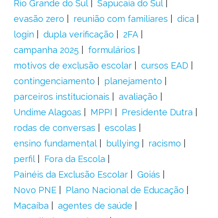
Rio Grande do Sul
Sapucaia do Sul
evasão zero
reunião com familiares
dica
login
dupla verificação
2FA
campanha 2025
formulários
motivos de exclusão escolar
cursos EAD
contingenciamento
planejamento
parceiros institucionais
avaliação
Undime Alagoas
MPPI
Presidente Dutra
rodas de conversas
escolas
ensino fundamental
bullying
racismo
perfil
Fora da Escola
Painéis da Exclusão Escolar
Goiás
Novo PNE
Plano Nacional de Educação
Macaíba
agentes de saúde