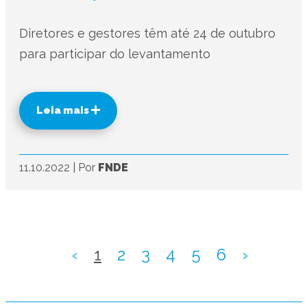
Diretores e gestores têm até 24 de outubro
para participar do levantamento
Leia mais
11.10.2022
|
Por
FNDE
‹
1
2
3
4
5
6
›