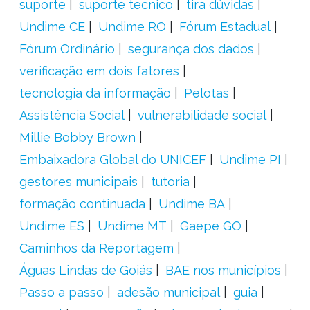
suporte
suporte tecnico
tira dúvidas
Undime CE
Undime RO
Fórum Estadual
Fórum Ordinário
segurança dos dados
verificação em dois fatores
tecnologia da informação
Pelotas
Assistência Social
vulnerabilidade social
Millie Bobby Brown
Embaixadora Global do UNICEF
Undime PI
gestores municipais
tutoria
formação continuada
Undime BA
Undime ES
Undime MT
Gaepe GO
Caminhos da Reportagem
Águas Lindas de Goiás
BAE nos municípios
Passo a passo
adesão municipal
guia