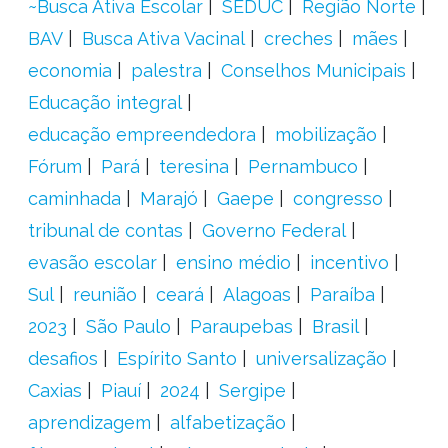
~Busca Ativa Escolar
SEDUC
Região Norte
BAV
Busca Ativa Vacinal
creches
mães
economia
palestra
Conselhos Municipais
Educação integral
educação empreendedora
mobilização
Fórum
Pará
teresina
Pernambuco
caminhada
Marajó
Gaepe
congresso
tribunal de contas
Governo Federal
evasão escolar
ensino médio
incentivo
Sul
reunião
ceará
Alagoas
Paraíba
2023
São Paulo
Paraupebas
Brasil
desafios
Espírito Santo
universalização
Caxias
Piauí
2024
Sergipe
aprendizagem
alfabetização