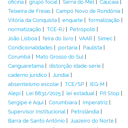
oficina
grupo focal
Serra do Mel
Caucaia
Teixeira de Freias
Campo Novo de Rondônia
Vitória da Conquista
enquete
formalização
normatização
TCE-RJ
Petrópolis
João Lisboa
feira do livro
VAAR
Simec
Condicionalidades
portaria
Paulista
Corumbá
Mato Grosso do Sul
Canguaretama
distorção idade-série
caderno jurídico
Jundiaí
absenteísmo escolar
TCE/SP
IEG-M
Alepi
Lei 8832/2025
lei estadual
Pit Stop
Sergipe é Aqui
Corumbiara
Imperatriz
Supervisor Institucional
Petrolândia
Barra de Santo Antônio
Juazeiro do Norte