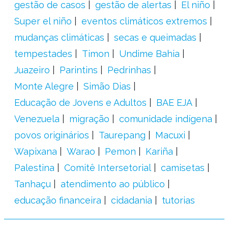
gestão de casos
gestão de alertas
El niño
Super el niño
eventos climáticos extremos
mudanças climáticas
secas e queimadas
tempestades
Timon
Undime Bahia
Juazeiro
Parintins
Pedrinhas
Monte Alegre
Simão Dias
Educação de Jovens e Adultos
BAE EJA
Venezuela
migração
comunidade indígena
povos originários
Taurepang
Macuxi
Wapixana
Warao
Pemon
Kariña
Palestina
Comitê Intersetorial
camisetas
Tanhaçu
atendimento ao público
educação financeira
cidadania
tutorias