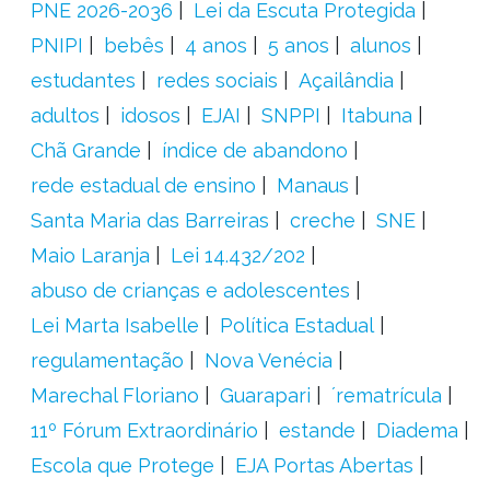
PNE 2026-2036
Lei da Escuta Protegida
PNIPI
bebês
4 anos
5 anos
alunos
estudantes
redes sociais
Açailândia
adultos
idosos
EJAI
SNPPI
Itabuna
Chã Grande
índice de abandono
rede estadual de ensino
Manaus
Santa Maria das Barreiras
creche
SNE
Maio Laranja
Lei 14.432/202
abuso de crianças e adolescentes
Lei Marta Isabelle
Política Estadual
regulamentação
Nova Venécia
Marechal Floriano
Guarapari
´rematrícula
11º Fórum Extraordinário
estande
Diadema
Escola que Protege
EJA Portas Abertas