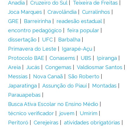
Anadia
Cruzeiro do Sul
Teixeira de Freitas
Joca Marques
Cravolândia
Curralinhos
GRE
Barreirinha
readesão estadual
encontro pedagógico
feira popular
dissertação
UFC
Barbalha
Primavera do Leste
Igarapé-Açu
Protocolo BAE
Conasems
UBS
Ipiranga
Areia
Jucás
Congemas
Valdiosmar Santos
Messias
Nova Canaã
São Roberto
Japaratinga
Assunção do Piauí
Montadas
Parauapebas
Busca Ativa Escolar no Ensino Médio
técnico verificador
jovem
Umirim
Peritoró
Cerejeiras
atividades obrigatórias