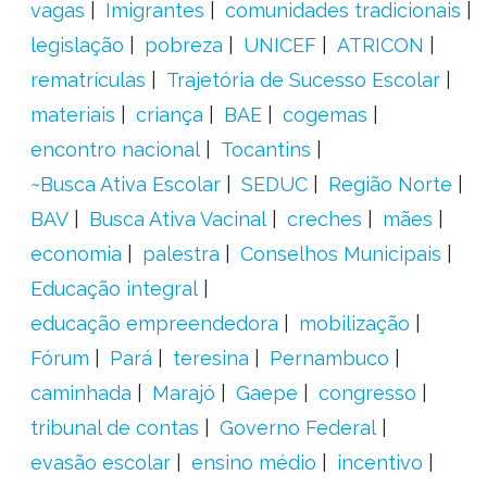
vagas
Imigrantes
comunidades tradicionais
legislação
pobreza
UNICEF
ATRICON
rematrículas
Trajetória de Sucesso Escolar
materiais
criança
BAE
cogemas
encontro nacional
Tocantins
~Busca Ativa Escolar
SEDUC
Região Norte
BAV
Busca Ativa Vacinal
creches
mães
economia
palestra
Conselhos Municipais
Educação integral
educação empreendedora
mobilização
Fórum
Pará
teresina
Pernambuco
caminhada
Marajó
Gaepe
congresso
tribunal de contas
Governo Federal
evasão escolar
ensino médio
incentivo