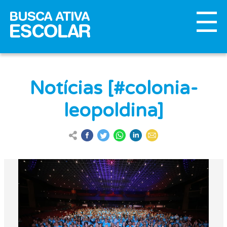
Notícias [#colonia-
leopoldina]