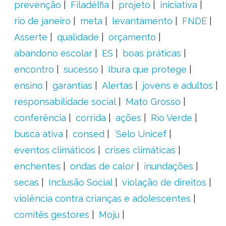
prevenção
Filadélfia
projeto
iniciativa
rio de janeiro
meta
levantamento
FNDE
Asserte
qualidade
orçamento
abandono escolar
ES
boas práticas
encontro
sucesso
Ibura que protege
ensino
garantias
Alertas
jovens e adultos
responsabilidade social
Mato Grosso
conferência
corrida
ações
Rio Verde
busca ativa
consed
´Selo Unicef
eventos climáticos
crises climáticas
enchentes
ondas de calor
inundações
secas
Inclusão Social
violação de direitos
violência contra crianças e adolescentes
comitês gestores
Moju