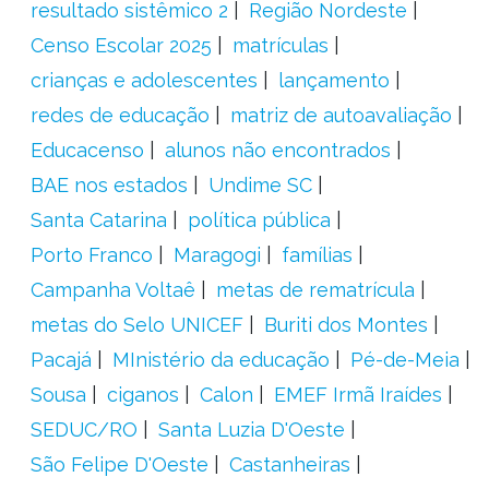
resultado sistêmico 2
Região Nordeste
Censo Escolar 2025
matrículas
crianças e adolescentes
lançamento
redes de educação
matriz de autoavaliação
Educacenso
alunos não encontrados
BAE nos estados
Undime SC
Santa Catarina
política pública
Porto Franco
Maragogi
famílias
Campanha Voltaê
metas de rematrícula
metas do Selo UNICEF
Buriti dos Montes
Pacajá
MInistério da educação
Pé-de-Meia
Sousa
ciganos
Calon
EMEF Irmã Iraídes
SEDUC/RO
Santa Luzia D'Oeste
São Felipe D'Oeste
Castanheiras