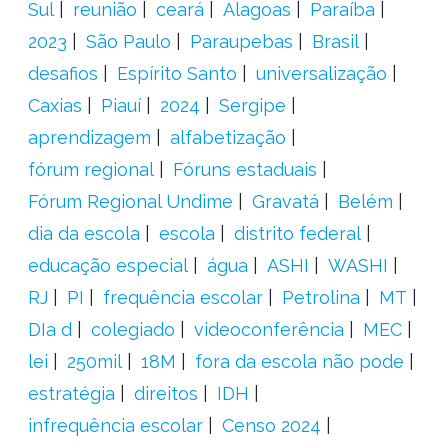
Sul
reunião
ceará
Alagoas
Paraíba
2023
São Paulo
Paraupebas
Brasil
desafios
Espírito Santo
universalização
Caxias
Piauí
2024
Sergipe
aprendizagem
alfabetização
fórum regional
Fóruns estaduais
Fórum Regional Undime
Gravatá
Belém
dia da escola
escola
distrito federal
educação especial
água
ASHI
WASHI
RJ
PI
frequência escolar
Petrolina
MT
DIa d
colegiado
videoconferência
MEC
lei
250mil
18M
fora da escola não pode
estratégia
direitos
IDH
infrequência escolar
Censo 2024