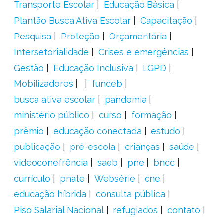
Transporte Escolar
Educação Básica
Plantão Busca Ativa Escolar
Capacitação
Pesquisa
Proteção
Orçamentária
Intersetorialidade
Crises e emergências
Gestão
Educação Inclusiva
LGPD
Mobilizadores
fundeb
busca ativa escolar
pandemia
ministério público
curso
formação
prêmio
educação conectada
estudo
publicação
pré-escola
crianças
saúde
videoconefrência
saeb
pne
bncc
currículo
pnate
Websérie
cne
educação híbrida
consulta pública
Piso Salarial Nacional
refugiados
contato