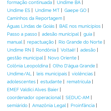
formação continuada
Undime BA
Undime ES
Undime MT
Gaepe GO
Caminhos da Reportagem
Águas Lindas de Goiás
BAE nos municípios
Passo a passo
adesão municipal
guia
manual
repactuação
Rio Grande do Norte
Undime RN
Rondônia
Voltaê!
adesão
gestão municipal
Novo Oriente
Colônia Leopoldina
Olho D'água Grande
Undime/AL
leis municipais
violências
adolescentes
estudante
rematrícula
EMEF Valdici Alves Baier
coordenador operacional
SEDUC-AM
semiárido
Amazônia Legal
Proinfância