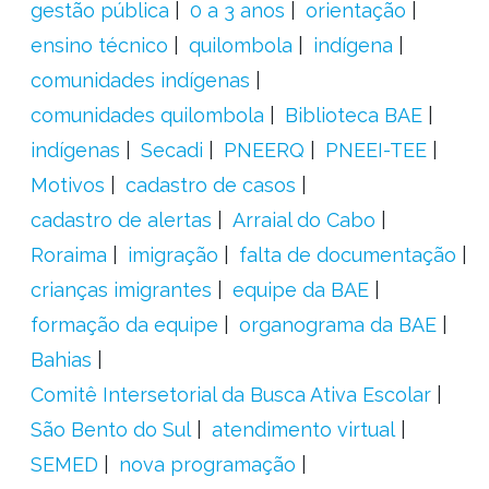
gestão pública
0 a 3 anos
orientação
ensino técnico
quilombola
indígena
comunidades indígenas
comunidades quilombola
Biblioteca BAE
indígenas
Secadi
PNEERQ
PNEEI-TEE
Motivos
cadastro de casos
cadastro de alertas
Arraial do Cabo
Roraima
imigração
falta de documentação
crianças imigrantes
equipe da BAE
formação da equipe
organograma da BAE
Bahias
Comitê Intersetorial da Busca Ativa Escolar
São Bento do Sul
atendimento virtual
SEMED
nova programação