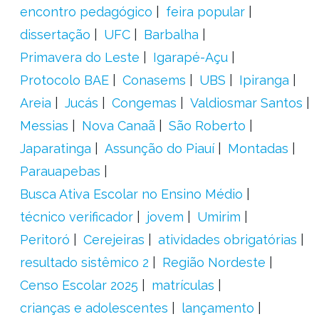
encontro pedagógico
feira popular
dissertação
UFC
Barbalha
Primavera do Leste
Igarapé-Açu
Protocolo BAE
Conasems
UBS
Ipiranga
Areia
Jucás
Congemas
Valdiosmar Santos
Messias
Nova Canaã
São Roberto
Japaratinga
Assunção do Piauí
Montadas
Parauapebas
Busca Ativa Escolar no Ensino Médio
técnico verificador
jovem
Umirim
Peritoró
Cerejeiras
atividades obrigatórias
resultado sistêmico 2
Região Nordeste
Censo Escolar 2025
matrículas
crianças e adolescentes
lançamento