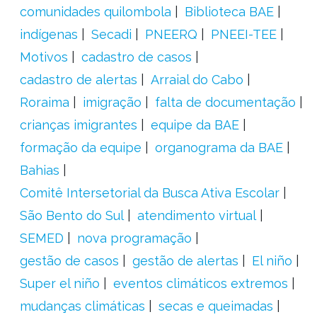
comunidades quilombola
Biblioteca BAE
indígenas
Secadi
PNEERQ
PNEEI-TEE
Motivos
cadastro de casos
cadastro de alertas
Arraial do Cabo
Roraima
imigração
falta de documentação
crianças imigrantes
equipe da BAE
formação da equipe
organograma da BAE
Bahias
Comitê Intersetorial da Busca Ativa Escolar
São Bento do Sul
atendimento virtual
SEMED
nova programação
gestão de casos
gestão de alertas
El niño
Super el niño
eventos climáticos extremos
mudanças climáticas
secas e queimadas