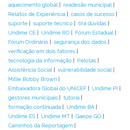
aquecimento global
readesão municipal
Relatos de Experiência
casos de sucesso
suporte
suporte tecnico
tira dúvidas
Undime CE
Undime RO
Fórum Estadual
Fórum Ordinário
segurança dos dados
verificação em dois fatores
tecnologia da informação
Pelotas
Assistência Social
vulnerabilidade social
Millie Bobby Brown
Embaixadora Global do UNICEF
Undime PI
gestores municipais
tutoria
formação continuada
Undime BA
Undime ES
Undime MT
Gaepe GO
Caminhos da Reportagem