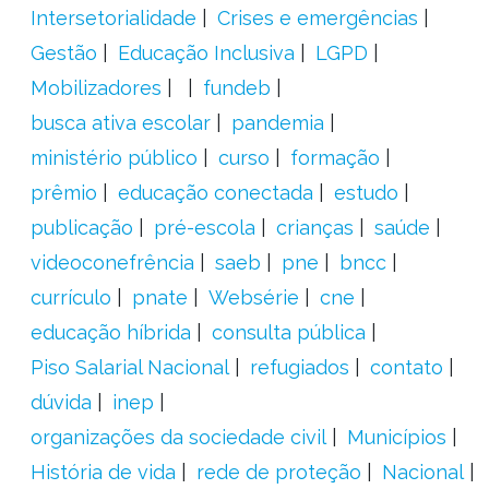
Intersetorialidade
Crises e emergências
Gestão
Educação Inclusiva
LGPD
Mobilizadores
fundeb
busca ativa escolar
pandemia
ministério público
curso
formação
prêmio
educação conectada
estudo
publicação
pré-escola
crianças
saúde
videoconefrência
saeb
pne
bncc
currículo
pnate
Websérie
cne
educação híbrida
consulta pública
Piso Salarial Nacional
refugiados
contato
dúvida
inep
organizações da sociedade civil
Municípios
História de vida
rede de proteção
Nacional