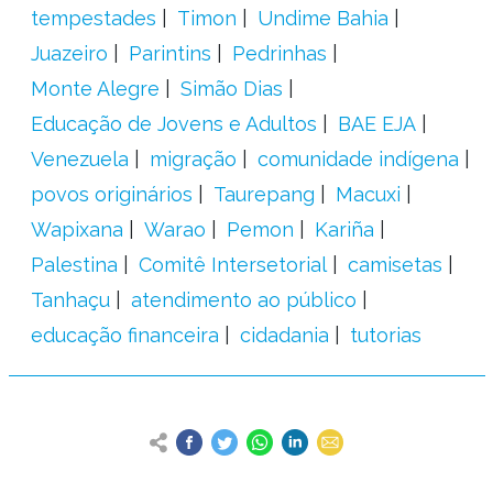
tempestades
Timon
Undime Bahia
Juazeiro
Parintins
Pedrinhas
Monte Alegre
Simão Dias
Educação de Jovens e Adultos
BAE EJA
Venezuela
migração
comunidade indígena
povos originários
Taurepang
Macuxi
Wapixana
Warao
Pemon
Kariña
Palestina
Comitê Intersetorial
camisetas
Tanhaçu
atendimento ao público
educação financeira
cidadania
tutorias