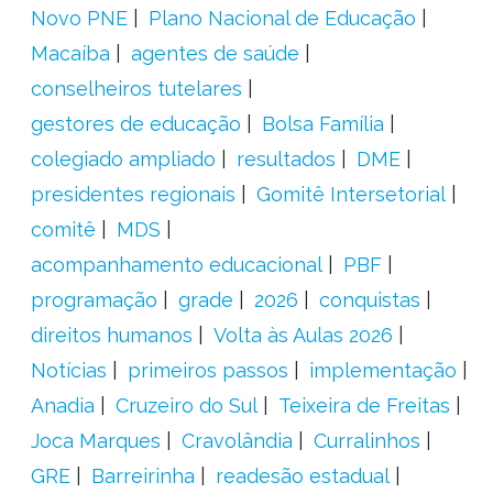
Novo PNE
Plano Nacional de Educação
Macaíba
agentes de saúde
conselheiros tutelares
gestores de educação
Bolsa Família
colegiado ampliado
resultados
DME
presidentes regionais
Gomitê Intersetorial
comitê
MDS
acompanhamento educacional
PBF
programação
grade
2026
conquistas
direitos humanos
Volta às Aulas 2026
Notícias
primeiros passos
implementação
Anadia
Cruzeiro do Sul
Teixeira de Freitas
Joca Marques
Cravolândia
Curralinhos
GRE
Barreirinha
readesão estadual