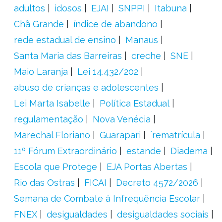
adultos
idosos
EJAI
SNPPI
Itabuna
Chã Grande
índice de abandono
rede estadual de ensino
Manaus
Santa Maria das Barreiras
creche
SNE
Maio Laranja
Lei 14.432/202
abuso de crianças e adolescentes
Lei Marta Isabelle
Política Estadual
regulamentação
Nova Venécia
Marechal Floriano
Guarapari
´rematrícula
11º Fórum Extraordinário
estande
Diadema
Escola que Protege
EJA Portas Abertas
Rio das Ostras
FICAI
Decreto 4572/2026
Semana de Combate à Infrequência Escolar
FNEX
desigualdades
desigualdades sociais