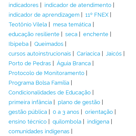
indicadores
indicador de atendimento
indicador de aprendizagem
11º FNEX
Teotônio Vilela
mesa temática
educação resiliente
seca
enchente
Ibipeba
Queimados
cursos autoinstrucionais
Cariacica
Jaicós
Porto de Pedras
Águia Branca
Protocolo de Monitoramento
Programa Bolsa Família
Condicionalidades de Educação
primeira infância
plano de gestão
gestão pública
0 a 3 anos
orientação
ensino técnico
quilombola
indígena
comunidades indígenas