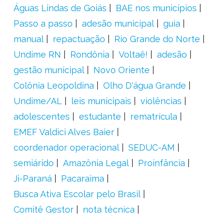
Águas Lindas de Goiás
BAE nos municípios
Passo a passo
adesão municipal
guia
manual
repactuação
Rio Grande do Norte
Undime RN
Rondônia
Voltaê!
adesão
gestão municipal
Novo Oriente
Colônia Leopoldina
Olho D'água Grande
Undime/AL
leis municipais
violências
adolescentes
estudante
rematrícula
EMEF Valdici Alves Baier
coordenador operacional
SEDUC-AM
semiárido
Amazônia Legal
Proinfância
Ji-Paraná
Pacaraima
Busca Ativa Escolar pelo Brasil
Comitê Gestor
nota técnica