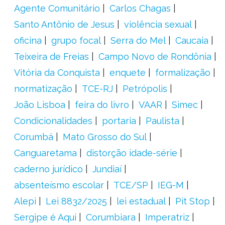
Agente Comunitário
Carlos Chagas
Santo Antônio de Jesus
violência sexual
oficina
grupo focal
Serra do Mel
Caucaia
Teixeira de Freias
Campo Novo de Rondônia
Vitória da Conquista
enquete
formalização
normatização
TCE-RJ
Petrópolis
João Lisboa
feira do livro
VAAR
Simec
Condicionalidades
portaria
Paulista
Corumbá
Mato Grosso do Sul
Canguaretama
distorção idade-série
caderno jurídico
Jundiaí
absenteísmo escolar
TCE/SP
IEG-M
Alepi
Lei 8832/2025
lei estadual
Pit Stop
Sergipe é Aqui
Corumbiara
Imperatriz