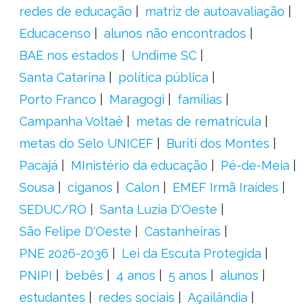
redes de educação
matriz de autoavaliação
Educacenso
alunos não encontrados
BAE nos estados
Undime SC
Santa Catarina
política pública
Porto Franco
Maragogi
famílias
Campanha Voltaê
metas de rematrícula
metas do Selo UNICEF
Buriti dos Montes
Pacajá
MInistério da educação
Pé-de-Meia
Sousa
ciganos
Calon
EMEF Irmã Iraídes
SEDUC/RO
Santa Luzia D'Oeste
São Felipe D'Oeste
Castanheiras
PNE 2026-2036
Lei da Escuta Protegida
PNIPI
bebês
4 anos
5 anos
alunos
estudantes
redes sociais
Açailândia