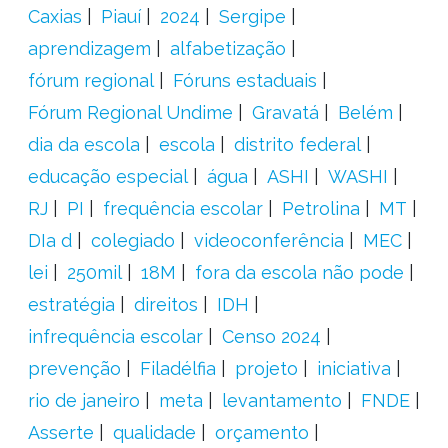
Caxias
Piauí
2024
Sergipe
aprendizagem
alfabetização
fórum regional
Fóruns estaduais
Fórum Regional Undime
Gravatá
Belém
dia da escola
escola
distrito federal
educação especial
água
ASHI
WASHI
RJ
PI
frequência escolar
Petrolina
MT
DIa d
colegiado
videoconferência
MEC
lei
250mil
18M
fora da escola não pode
estratégia
direitos
IDH
infrequência escolar
Censo 2024
prevenção
Filadélfia
projeto
iniciativa
rio de janeiro
meta
levantamento
FNDE
Asserte
qualidade
orçamento