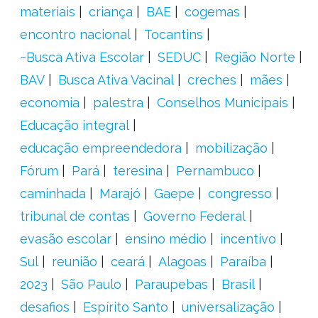
materiais
criança
BAE
cogemas
encontro nacional
Tocantins
~Busca Ativa Escolar
SEDUC
Região Norte
BAV
Busca Ativa Vacinal
creches
mães
economia
palestra
Conselhos Municipais
Educação integral
educação empreendedora
mobilização
Fórum
Pará
teresina
Pernambuco
caminhada
Marajó
Gaepe
congresso
tribunal de contas
Governo Federal
evasão escolar
ensino médio
incentivo
Sul
reunião
ceará
Alagoas
Paraíba
2023
São Paulo
Paraupebas
Brasil
desafios
Espírito Santo
universalização