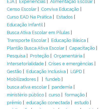
EJA
Experiências
Alimentação Escolar
Censo Escolar
Conviva Educação
Curso EAD Na Prática
Estados
Educação Infantil
Busca Ativa Escolar em Pílulas
Transporte Escolar
Educação Básica
Plantão Busca Ativa Escolar
Capacitação
Pesquisa
Proteção
Orçamentária
Intersetorialidade
Crises e emergências
Gestão
Educação Inclusiva
LGPD
Mobilizadores
fundeb
busca ativa escolar
pandemia
ministério público
curso
formação
prêmio
educação conectada
estudo