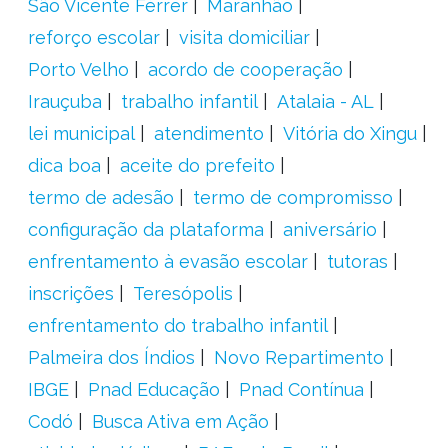
São Vicente Férrer
Maranhão
reforço escolar
visita domiciliar
Porto Velho
acordo de cooperação
Irauçuba
trabalho infantil
Atalaia - AL
lei municipal
atendimento
Vitória do Xingu
dica boa
aceite do prefeito
termo de adesão
termo de compromisso
configuração da plataforma
aniversário
enfrentamento à evasão escolar
tutoras
inscrições
Teresópolis
enfrentamento do trabalho infantil
Palmeira dos Índios
Novo Repartimento
IBGE
Pnad Educação
Pnad Contínua
Codó
Busca Ativa em Ação