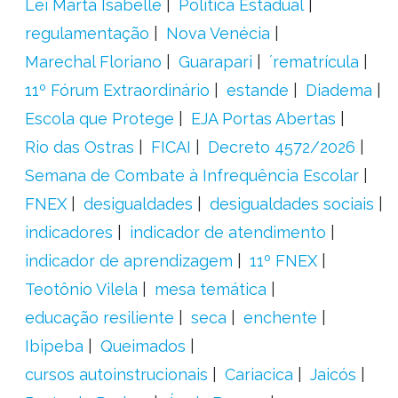
Lei Marta Isabelle
Política Estadual
regulamentação
Nova Venécia
Marechal Floriano
Guarapari
´rematrícula
11º Fórum Extraordinário
estande
Diadema
Escola que Protege
EJA Portas Abertas
Rio das Ostras
FICAI
Decreto 4572/2026
Semana de Combate à Infrequência Escolar
FNEX
desigualdades
desigualdades sociais
indicadores
indicador de atendimento
indicador de aprendizagem
11º FNEX
Teotônio Vilela
mesa temática
educação resiliente
seca
enchente
Ibipeba
Queimados
cursos autoinstrucionais
Cariacica
Jaicós