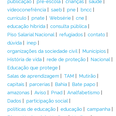
publicação
pré-escola
crianças
saúde
videoconefrência
saeb
pne
bncc
currículo
pnate
Websérie
cne
educação híbrida
consulta pública
Piso Salarial Nacional
refugiados
contato
dúvida
inep
organizações da sociedade civil
Municípios
História de vida
rede de proteção
Nacional
Educação que protege
Salas de aprendizagem
TAM
Mutirão
capitais
parcerias
Bahia
Bate papo
amazonas
Aviso
Pnad
Analfabetismo
Dados
participação social
políticas de educação
educação
campanha