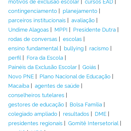
motivos de exclusão escolar
cursos EAD
contingenciamento
planejamento
parceiros institucionais
avaliação
Undime Alagoas
MPPI
Presidente Dutra
rodas de conversas
escolas
ensino fundamental
bullying
racismo
perfil
Fora da Escola
Painéis da Exclusão Escolar
Goiás
Novo PNE
Plano Nacional de Educação
Macaíba
agentes de saúde
conselheiros tutelares
gestores de educação
Bolsa Família
colegiado ampliado
resultados
DME
presidentes regionais
Gomitê Intersetorial