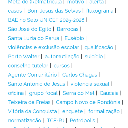
Meta de (Re)matrícula
motivo
alerta
casos
Bom Jesus das Selvas
fluxograma
BAE no Selo UNICEF 2025-2028
São José do Egito
Barrocas
Santa Luzia do Paruá
Eusébio
violências e exclusão escolar
qualificação
Porto Walter
automutilação
suicídio
conselho tutelar
cursos
Agente Comunitário
Carlos Chagas
Santo Antônio de Jesus
violência sexual
oficina
grupo focal
Serra do Mel
Caucaia
Teixeira de Freias
Campo Novo de Rondônia
Vitória da Conquista
enquete
formalização
normatização
TCE-RJ
Petrópolis