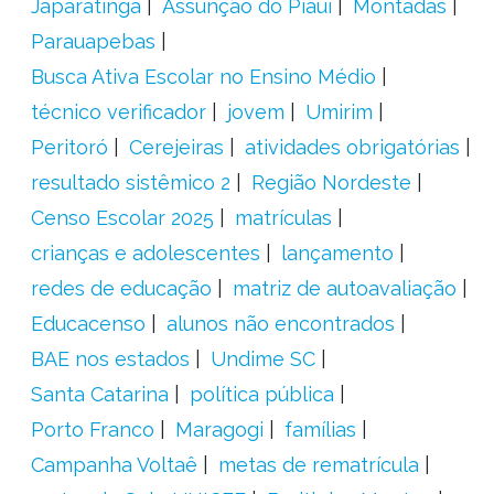
Japaratinga
Assunção do Piauí
Montadas
Parauapebas
Busca Ativa Escolar no Ensino Médio
técnico verificador
jovem
Umirim
Peritoró
Cerejeiras
atividades obrigatórias
resultado sistêmico 2
Região Nordeste
Censo Escolar 2025
matrículas
crianças e adolescentes
lançamento
redes de educação
matriz de autoavaliação
Educacenso
alunos não encontrados
BAE nos estados
Undime SC
Santa Catarina
política pública
Porto Franco
Maragogi
famílias
Campanha Voltaê
metas de rematrícula