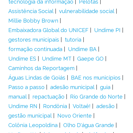
tecnologia da informação
Pelotas
Assistência Social
vulnerabilidade social
Millie Bobby Brown
Embaixadora Global do UNICEF
Undime PI
gestores municipais
tutoria
formação continuada
Undime BA
Undime ES
Undime MT
Gaepe GO
Caminhos da Reportagem
Águas Lindas de Goiás
BAE nos municípios
Passo a passo
adesão municipal
guia
manual
repactuação
Rio Grande do Norte
Undime RN
Rondônia
Voltaê!
adesão
gestão municipal
Novo Oriente
Colônia Leopoldina
Olho D'água Grande