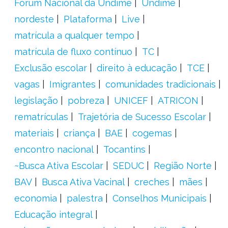
Fórum Nacional da Undime
Undime
nordeste
Plataforma
Live
matrícula a qualquer tempo
matrícula de fluxo contínuo
TC
Exclusão escolar
direito à educação
TCE
vagas
Imigrantes
comunidades tradicionais
legislação
pobreza
UNICEF
ATRICON
rematrículas
Trajetória de Sucesso Escolar
materiais
criança
BAE
cogemas
encontro nacional
Tocantins
~Busca Ativa Escolar
SEDUC
Região Norte
BAV
Busca Ativa Vacinal
creches
mães
economia
palestra
Conselhos Municipais
Educação integral