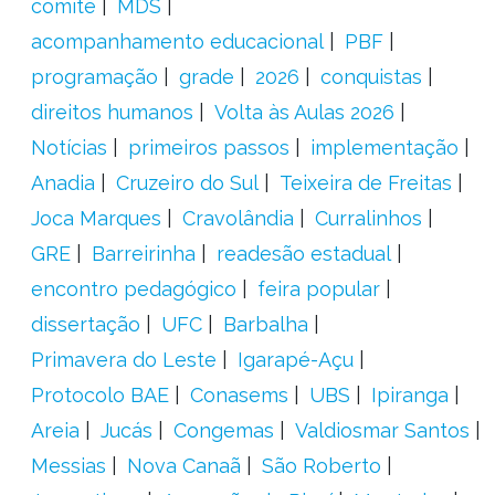
comitê
MDS
acompanhamento educacional
PBF
programação
grade
2026
conquistas
direitos humanos
Volta às Aulas 2026
Notícias
primeiros passos
implementação
Anadia
Cruzeiro do Sul
Teixeira de Freitas
Joca Marques
Cravolândia
Curralinhos
GRE
Barreirinha
readesão estadual
encontro pedagógico
feira popular
dissertação
UFC
Barbalha
Primavera do Leste
Igarapé-Açu
Protocolo BAE
Conasems
UBS
Ipiranga
Areia
Jucás
Congemas
Valdiosmar Santos
Messias
Nova Canaã
São Roberto