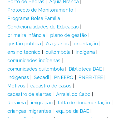
Porto de Pedras
Águia Branca
Protocolo de Monitoramento
Programa Bolsa Família
Condicionalidades de Educação
primeira infância
plano de gestão
gestão pública
0 a 3 anos
orientação
ensino técnico
quilombola
indígena
comunidades indígenas
comunidades quilombola
Biblioteca BAE
indígenas
Secadi
PNEERQ
PNEEI-TEE
Motivos
cadastro de casos
cadastro de alertas
Arraial do Cabo
Roraima
imigração
falta de documentação
crianças imigrantes
equipe da BAE