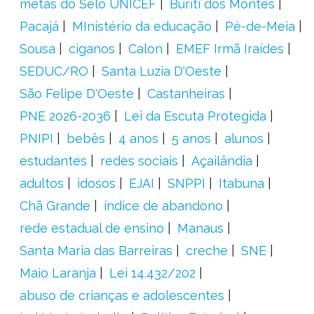
metas do Selo UNICEF
Buriti dos Montes
Pacajá
MInistério da educação
Pé-de-Meia
Sousa
ciganos
Calon
EMEF Irmã Iraídes
SEDUC/RO
Santa Luzia D'Oeste
São Felipe D'Oeste
Castanheiras
PNE 2026-2036
Lei da Escuta Protegida
PNIPI
bebês
4 anos
5 anos
alunos
estudantes
redes sociais
Açailândia
adultos
idosos
EJAI
SNPPI
Itabuna
Chã Grande
índice de abandono
rede estadual de ensino
Manaus
Santa Maria das Barreiras
creche
SNE
Maio Laranja
Lei 14.432/202
abuso de crianças e adolescentes