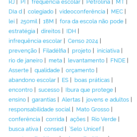
RJ
PI
frequência escolar
Petrolina
MT
DIa d
colegiado
videoconferência
MEC
lei
250mil
18M
fora da escola não pode
estratégia
direitos
IDH
infrequência escolar
Censo 2024
prevenção
Filadélfia
projeto
iniciativa
rio de janeiro
meta
levantamento
FNDE
Asserte
qualidade
orçamento
abandono escolar
ES
boas práticas
encontro
sucesso
Ibura que protege
ensino
garantias
Alertas
jovens e adultos
responsabilidade social
Mato Grosso
conferência
corrida
ações
Rio Verde
busca ativa
consed
´Selo Unicef