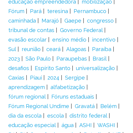
educação empreendedora
mobilização
Fórum
Pará
teresina
Pernambuco
caminhada
Marajó
Gaepe
congresso
tribunal de contas
Governo Federal
evasão escolar
ensino médio
incentivo
Sul
reunião
ceará
Alagoas
Paraíba
2023
São Paulo
Paraupebas
Brasil
desafios
Espírito Santo
universalização
Caxias
Piauí
2024
Sergipe
aprendizagem
alfabetização
fórum regional
Fóruns estaduais
Fórum Regional Undime
Gravatá
Belém
dia da escola
escola
distrito federal
educação especial
água
ASHI
WASHI