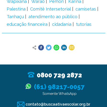
Wapixana
Warao
Pemon
Kariña
Palestina
Comitê Intersetorial
camisetas
Tanhaçu
atendimento ao público
educação financeira
cidadania
tutorias
0800 729 2872
(61) 98217-0057
Somente WhatsApp
contato@buscaativaescolar.org.br