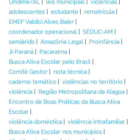
Undime/AL
leis municipais
violências
adolescentes
estudante
rematrícula
EMEF Valdici Alves Baier
coordenador operacional
SEDUC-AM
semiárido
Amazônia Legal
Proinfância
Ji-Paraná
Pacaraima
Busca Ativa Escolar pelo Brasil
Comitê Gestor
nota técnica
caderno temático
violências no território
violência
Região Metropolitana de Alagoa
Encontro de Boas Práticas da Busca Ativa
Escolar
violência doméstica
violência intrafamiliar
Busca Ativa Escolar nos municípios