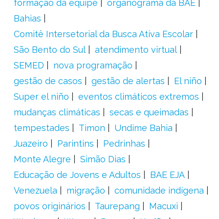
formação da equipe
organograma da BAE
Bahias
Comitê Intersetorial da Busca Ativa Escolar
São Bento do Sul
atendimento virtual
SEMED
nova programação
gestão de casos
gestão de alertas
El niño
Super el niño
eventos climáticos extremos
mudanças climáticas
secas e queimadas
tempestades
Timon
Undime Bahia
Juazeiro
Parintins
Pedrinhas
Monte Alegre
Simão Dias
Educação de Jovens e Adultos
BAE EJA
Venezuela
migração
comunidade indígena
povos originários
Taurepang
Macuxi