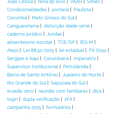
João Lisboa
feira do livro
VAAR
Simec
Condicionalidades
portaria
Paulista
Corumbá
Mato Grosso do Sul
Canguaretama
distorção idade-série
caderno jurídico
Jundiaí
absenteísmo escolar
TCE/SP
IEG-M
Alepi
Lei 8832/2025
lei estadual
Pit Stop
Sergipe é Aqui
Corumbiara
Imperatriz
Supervisor Institucional
Petrolândia
Barra de Santo Antônio
Juazeiro do Norte
Rio Grande do Sul
Sapucaia do Sul
evasão zero
reunião com familiares
dica
login
dupla verificação
2FA
campanha 2025
formulários