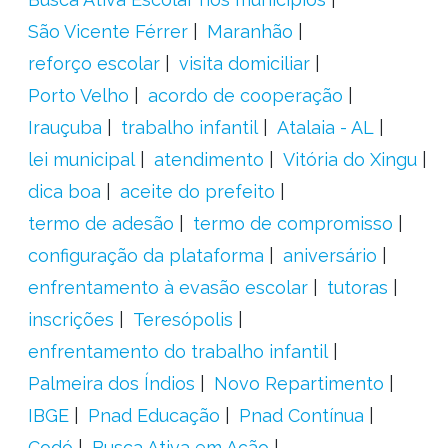
São Vicente Férrer
Maranhão
reforço escolar
visita domiciliar
Porto Velho
acordo de cooperação
Irauçuba
trabalho infantil
Atalaia - AL
lei municipal
atendimento
Vitória do Xingu
dica boa
aceite do prefeito
termo de adesão
termo de compromisso
configuração da plataforma
aniversário
enfrentamento à evasão escolar
tutoras
inscrições
Teresópolis
enfrentamento do trabalho infantil
Palmeira dos Índios
Novo Repartimento
IBGE
Pnad Educação
Pnad Contínua
Codó
Busca Ativa em Ação