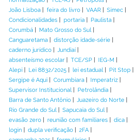
João Lisboa
feira do livro
VAAR
Simec
Condicionalidades
portaria
Paulista
Corumbá
Mato Grosso do Sul
Canguaretama
distorção idade-série
caderno jurídico
Jundiaí
absenteísmo escolar
TCE/SP
IEG-M
Alepi
Lei 8832/2025
lei estadual
Pit Stop
Sergipe é Aqui
Corumbiara
Imperatriz
Supervisor Institucional
Petrolândia
Barra de Santo Antônio
Juazeiro do Norte
Rio Grande do Sul
Sapucaia do Sul
evasão zero
reunião com familiares
dica
login
dupla verificação
2FA
campanha 2025
formulários