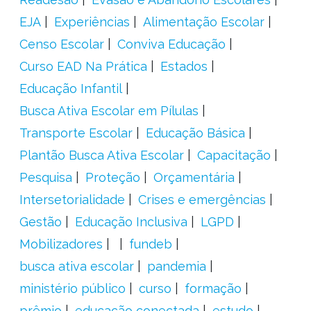
EJA
Experiências
Alimentação Escolar
Censo Escolar
Conviva Educação
Curso EAD Na Prática
Estados
Educação Infantil
Busca Ativa Escolar em Pílulas
Transporte Escolar
Educação Básica
Plantão Busca Ativa Escolar
Capacitação
Pesquisa
Proteção
Orçamentária
Intersetorialidade
Crises e emergências
Gestão
Educação Inclusiva
LGPD
Mobilizadores
fundeb
busca ativa escolar
pandemia
ministério público
curso
formação
prêmio
educação conectada
estudo