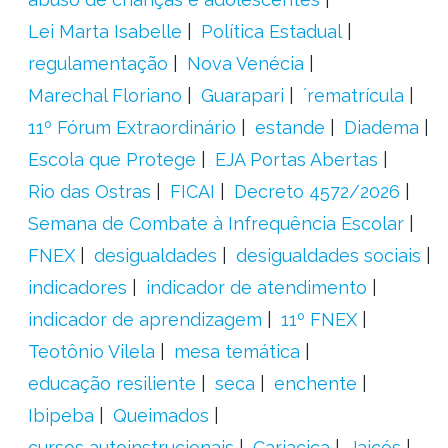
Lei Marta Isabelle
Política Estadual
regulamentação
Nova Venécia
Marechal Floriano
Guarapari
´rematrícula
11º Fórum Extraordinário
estande
Diadema
Escola que Protege
EJA Portas Abertas
Rio das Ostras
FICAI
Decreto 4572/2026
Semana de Combate à Infrequência Escolar
FNEX
desigualdades
desigualdades sociais
indicadores
indicador de atendimento
indicador de aprendizagem
11º FNEX
Teotônio Vilela
mesa temática
educação resiliente
seca
enchente
Ibipeba
Queimados
cursos autoinstrucionais
Cariacica
Jaicós