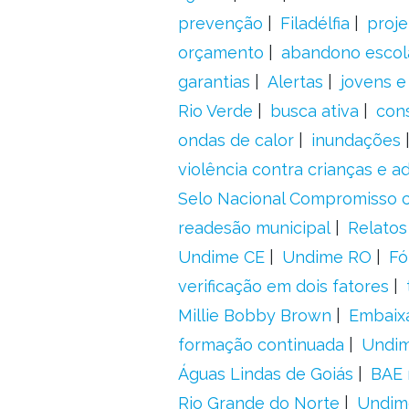
prevenção
Filadélfia
proje
orçamento
abandono escol
garantias
Alertas
jovens e
Rio Verde
busca ativa
con
ondas de calor
inundações
violência contra crianças e 
Selo Nacional Compromisso c
readesão municipal
Relatos
Undime CE
Undime RO
Fó
verificação em dois fatores
Millie Bobby Brown
Embaix
formação continuada
Undi
Águas Lindas de Goiás
BAE 
Rio Grande do Norte
Undim