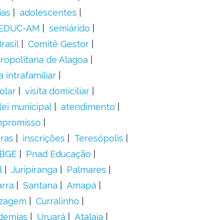
ias
adolescentes
EDUC-AM
semiárido
rasil
Comitê Gestor
ropolitana de Alagoa
a intrafamiliar
olar
visita domiciliar
lei municipal
atendimento
mpromisso
oras
inscrições
Teresópolis
IBGE
Pnad Educação
l
Juripiranga
Palmares
arra
Santana
Amapá
izagem
Curralinho
demias
Uruará
Atalaia