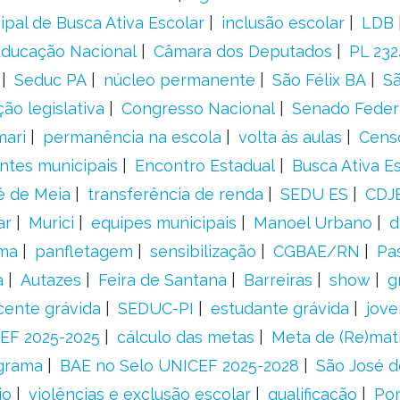
ipal de Busca Ativa Escolar
inclusão escolar
LDB
 Educação Nacional
Câmara dos Deputados
PL 23
Seduc PA
núcleo permanente
São Félix BA
Sã
ão legislativa
Congresso Nacional
Senado Feder
mari
permanência na escola
volta ás aulas
Cens
entes municipais
Encontro Estadual
Busca Ativa E
é de Meia
transferência de renda
SEDU ES
CDJ
ar
Murici
equipes municipais
Manoel Urbano
d
rma
panfletagem
sensibilização
CGBAE/RN
Pa
a
Autazes
Feira de Santana
Barreiras
show
g
cente grávida
SEDUC-PI
estudante grávida
jove
EF 2025-2025
cálculo das metas
Meta de (Re)matr
grama
BAE no Selo UNICEF 2025-2028
São José d
io
violências e exclusão escolar
qualificação
Por