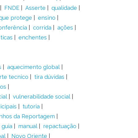
FNDE
Asserte
qualidade
 que protege
ensino
onferência
corrida
ações
ticas
enchentes
s
aquecimento global
rte tecnico
tira dúvidas
dos
ial
vulnerabilidade social
cipais
tutoria
nhos da Reportagem
guia
manual
repactuação
al
Novo Oriente