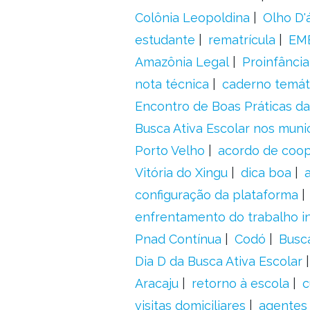
Colônia Leopoldina
Olho D'
estudante
rematrícula
EME
Amazônia Legal
Proinfância
nota técnica
caderno temát
Encontro de Boas Práticas da
Busca Ativa Escolar nos muni
Porto Velho
acordo de coo
Vitória do Xingu
dica boa
configuração da plataforma
enfrentamento do trabalho in
Pnad Contínua
Codó
Busc
Dia D da Busca Ativa Escolar
Aracaju
retorno à escola
c
visitas domiciliares
agentes 