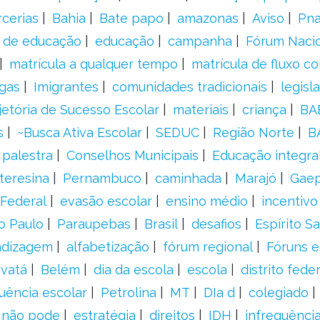
rcerias
Bahia
Bate papo
amazonas
Aviso
Pn
s de educação
educação
campanha
Fórum Naci
matrícula a qualquer tempo
matrícula de fluxo co
gas
Imigrantes
comunidades tradicionais
legisl
jetória de Sucesso Escolar
materiais
criança
BA
s
~Busca Ativa Escolar
SEDUC
Região Norte
B
palestra
Conselhos Municipais
Educação integra
teresina
Pernambuco
caminhada
Marajó
Gae
Federal
evasão escolar
ensino médio
incentivo
o Paulo
Paraupebas
Brasil
desafios
Espírito S
ndizagem
alfabetização
fórum regional
Fóruns e
vatá
Belém
dia da escola
escola
distrito feder
uência escolar
Petrolina
MT
DIa d
colegiado
a não pode
estratégia
direitos
IDH
infrequência