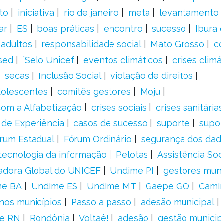
to
iniciativa
rio de janeiro
meta
levantamento
ar
ES
boas práticas
encontro
sucesso
Ibura
 adultos
responsabilidade social
Mato Grosso
c
sed
´Selo Unicef
eventos climáticos
crises climá
secas
Inclusão Social
violação de direitos
adolescentes
comitês gestores
Moju
om a Alfabetização
crises sociais
crises sanitária
 de Experiência
casos de sucesso
suporte
supo
rum Estadual
Fórum Ordinário
segurança dos da
tecnologia da informação
Pelotas
Assistência Soc
adora Global do UNICEF
Undime PI
gestores muni
me BA
Undime ES
Undime MT
Gaepe GO
Cami
nos municípios
Passo a passo
adesão municipal
e RN
Rondônia
Voltaê!
adesão
gestão municip