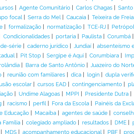
ursos
Agente Comunitário
Carlos Chagas
Santo
upo focal
Serra do Mel
Caucaia
Teixeira de Freia
e
formalização
normatização
TCE-RJ
Petrópol
Condicionalidades
portaria
Paulista
Corumbá
ade-série
caderno jurídico
Jundiaí
absenteísmo e
tadual
Pit Stop
Sergipe é Aqui
Corumbiara
Imp
rolândia
Barra de Santo Antônio
Juazeiro do Nort
o
reunião com familiares
dica
login
dupla verif
usão escolar
cursos EAD
contingenciamento
pl
iação
Undime Alagoas
MPPI
Presidente Dutra
g
racismo
perfil
Fora da Escola
Painéis da Excl
de Educação
Macaíba
agentes de saúde
conselh
 Família
colegiado ampliado
resultados
DME
MDS
acompanhamento educacional
PBF
pro