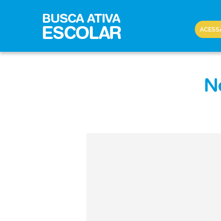
ACESS
No