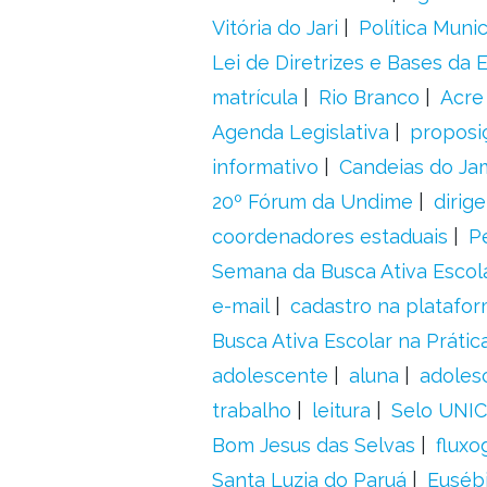
Vitória do Jari
Política Munic
Lei de Diretrizes e Bases da
matrícula
Rio Branco
Acre
Agenda Legislativa
proposiç
informativo
Candeias do Ja
20º Fórum da Undime
dirig
coordenadores estaduais
P
Semana da Busca Ativa Escol
e-mail
cadastro na platafo
Busca Ativa Escolar na Prátic
adolescente
aluna
adoles
trabalho
leitura
Selo UNIC
Bom Jesus das Selvas
fluxo
Santa Luzia do Paruá
Euséb