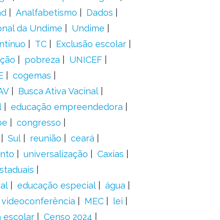
ad
Analfabetismo
Dados
onal da Undime
Undime
ntínuo
TC
Exclusão escolar
ação
pobreza
UNICEF
E
cogemas
AV
Busca Ativa Vacinal
l
educação empreendedora
pe
congresso
Sul
reunião
ceará
anto
universalização
Caxias
staduais
al
educação especial
água
videoconferência
MEC
lei
 escolar
Censo 2024