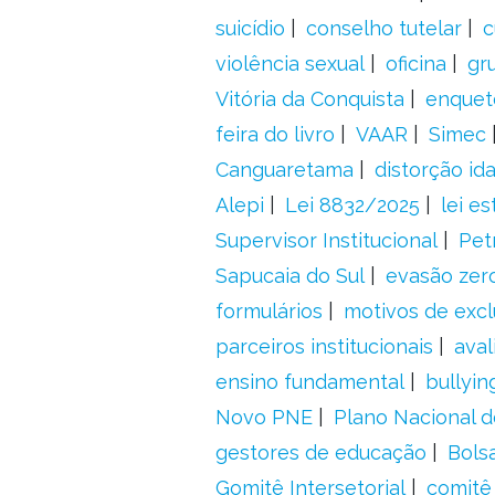
suicídio
conselho tutelar
c
violência sexual
oficina
gr
Vitória da Conquista
enquet
feira do livro
VAAR
Simec
Canguaretama
distorção id
Alepi
Lei 8832/2025
lei es
Supervisor Institucional
Pet
Sapucaia do Sul
evasão zer
formulários
motivos de excl
parceiros institucionais
aval
ensino fundamental
bullyin
Novo PNE
Plano Nacional 
gestores de educação
Bolsa
Gomitê Intersetorial
comitê