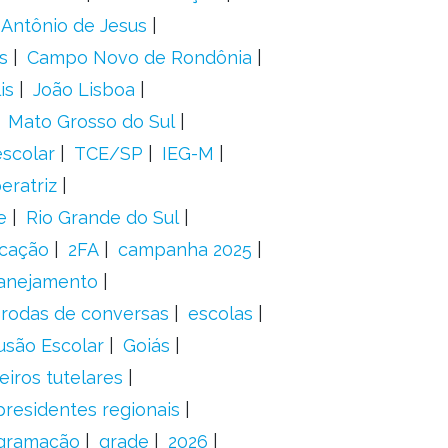
 Antônio de Jesus
s
Campo Novo de Rondônia
is
João Lisboa
Mato Grosso do Sul
scolar
TCE/SP
IEG-M
eratriz
e
Rio Grande do Sul
icação
2FA
campanha 2025
anejamento
rodas de conversas
escolas
usão Escolar
Goiás
eiros tutelares
presidentes regionais
gramação
grade
2026