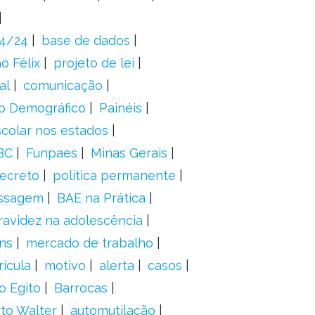
24/24
base de dados
o Félix
projeto de lei
al
comunicação
o Demográfico
Painéis
scolar nos estados
BC
Funpaes
Minas Gerais
ecreto
política permanente
ssagem
BAE na Prática
ravidez na adolescência
ns
mercado de trabalho
ícula
motivo
alerta
casos
o Egito
Barrocas
to Walter
automutilação