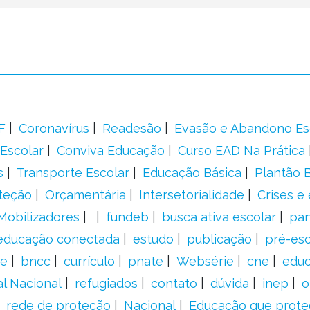
F
Coronavírus
Readesão
Evasão e Abandono Es
Escolar
Conviva Educação
Curso EAD Na Prática
s
Transporte Escolar
Educação Básica
Plantão B
teção
Orçamentária
Intersetorialidade
Crises e
Mobilizadores
fundeb
busca ativa escolar
pa
educação conectada
estudo
publicação
pré-esc
e
bncc
currículo
pnate
Websérie
cne
educ
al Nacional
refugiados
contato
dúvida
inep
o
rede de proteção
Nacional
Educação que prote