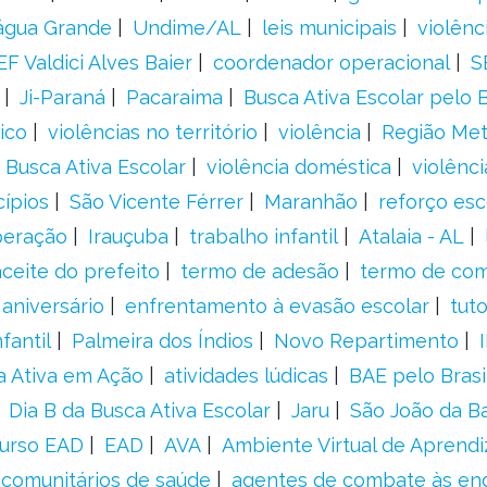
água Grande
Undime/AL
leis municipais
violênc
F Valdici Alves Baier
coordenador operacional
S
Ji-Paraná
Pacaraima
Busca Ativa Escolar pelo B
ico
violências no território
violência
Região Met
 Busca Ativa Escolar
violência doméstica
violênci
cípios
São Vicente Férrer
Maranhão
reforço esc
peração
Irauçuba
trabalho infantil
Atalaia - AL
aceite do prefeito
termo de adesão
termo de co
aniversário
enfrentamento à evasão escolar
tut
fantil
Palmeira dos Índios
Novo Repartimento
a Ativa em Ação
atividades lúdicas
BAE pelo Brasi
Dia B da Busca Ativa Escolar
Jaru
São João da B
urso EAD
EAD
AVA
Ambiente Virtual de Aprend
comunitários de saúde
agentes de combate às en