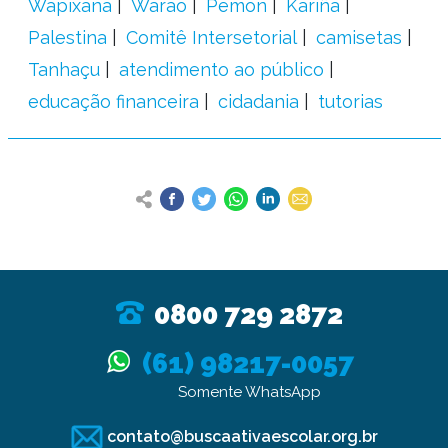
Wapixana
Warao
Pemon
Kariña
Palestina
Comitê Intersetorial
camisetas
Tanhaçu
atendimento ao público
educação financeira
cidadania
tutorias
0800 729 2872
(61) 98217-0057
Somente WhatsApp
contato@buscaativaescolar.org.br