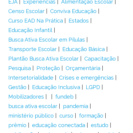
EJA
Experiências
Alimentação Escolar
Censo Escolar
Conviva Educação
Curso EAD Na Prática
Estados
Educação Infantil
Busca Ativa Escolar em Pílulas
Transporte Escolar
Educação Básica
Plantão Busca Ativa Escolar
Capacitação
Pesquisa
Proteção
Orçamentária
Intersetorialidade
Crises e emergências
Gestão
Educação Inclusiva
LGPD
Mobilizadores
fundeb
busca ativa escolar
pandemia
ministério público
curso
formação
prêmio
educação conectada
estudo