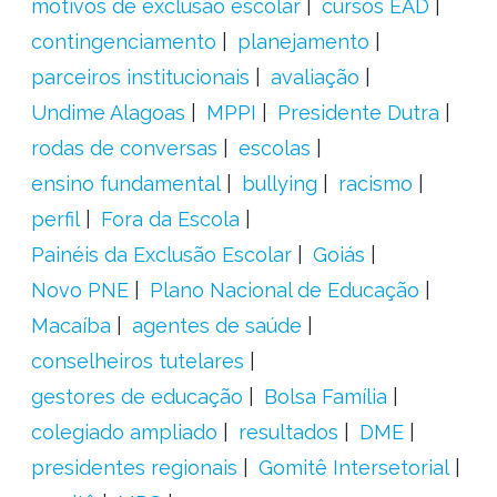
motivos de exclusão escolar
cursos EAD
contingenciamento
planejamento
parceiros institucionais
avaliação
Undime Alagoas
MPPI
Presidente Dutra
rodas de conversas
escolas
ensino fundamental
bullying
racismo
perfil
Fora da Escola
Painéis da Exclusão Escolar
Goiás
Novo PNE
Plano Nacional de Educação
Macaíba
agentes de saúde
conselheiros tutelares
gestores de educação
Bolsa Família
colegiado ampliado
resultados
DME
presidentes regionais
Gomitê Intersetorial