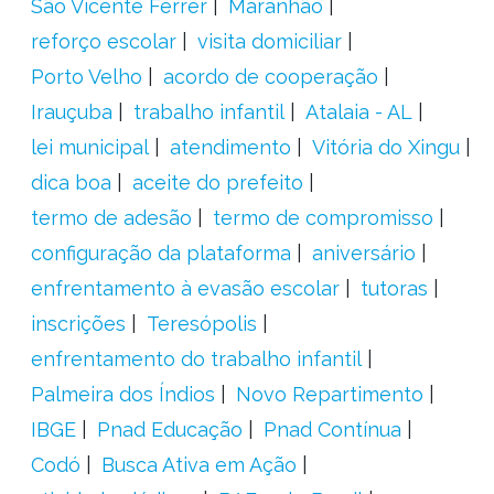
São Vicente Férrer
Maranhão
reforço escolar
visita domiciliar
Porto Velho
acordo de cooperação
Irauçuba
trabalho infantil
Atalaia - AL
lei municipal
atendimento
Vitória do Xingu
dica boa
aceite do prefeito
termo de adesão
termo de compromisso
configuração da plataforma
aniversário
enfrentamento à evasão escolar
tutoras
inscrições
Teresópolis
enfrentamento do trabalho infantil
Palmeira dos Índios
Novo Repartimento
IBGE
Pnad Educação
Pnad Contínua
Codó
Busca Ativa em Ação