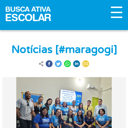
Notícias [#maragogi]