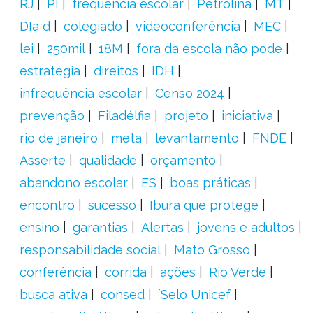
RJ
PI
frequência escolar
Petrolina
MT
DIa d
colegiado
videoconferência
MEC
lei
250mil
18M
fora da escola não pode
estratégia
direitos
IDH
infrequência escolar
Censo 2024
prevenção
Filadélfia
projeto
iniciativa
rio de janeiro
meta
levantamento
FNDE
Asserte
qualidade
orçamento
abandono escolar
ES
boas práticas
encontro
sucesso
Ibura que protege
ensino
garantias
Alertas
jovens e adultos
responsabilidade social
Mato Grosso
conferência
corrida
ações
Rio Verde
busca ativa
consed
´Selo Unicef