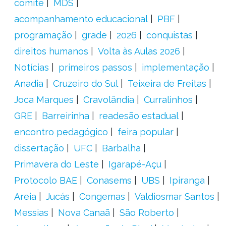
comitê
MDS
acompanhamento educacional
PBF
programação
grade
2026
conquistas
direitos humanos
Volta às Aulas 2026
Notícias
primeiros passos
implementação
Anadia
Cruzeiro do Sul
Teixeira de Freitas
Joca Marques
Cravolândia
Curralinhos
GRE
Barreirinha
readesão estadual
encontro pedagógico
feira popular
dissertação
UFC
Barbalha
Primavera do Leste
Igarapé-Açu
Protocolo BAE
Conasems
UBS
Ipiranga
Areia
Jucás
Congemas
Valdiosmar Santos
Messias
Nova Canaã
São Roberto