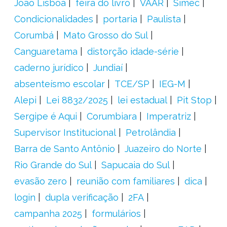
João Lisboa
feira do livro
VAAR
Simec
Condicionalidades
portaria
Paulista
Corumbá
Mato Grosso do Sul
Canguaretama
distorção idade-série
caderno jurídico
Jundiaí
absenteísmo escolar
TCE/SP
IEG-M
Alepi
Lei 8832/2025
lei estadual
Pit Stop
Sergipe é Aqui
Corumbiara
Imperatriz
Supervisor Institucional
Petrolândia
Barra de Santo Antônio
Juazeiro do Norte
Rio Grande do Sul
Sapucaia do Sul
evasão zero
reunião com familiares
dica
login
dupla verificação
2FA
campanha 2025
formulários