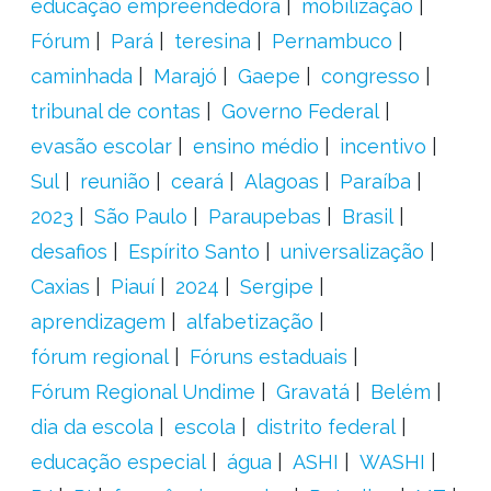
educação empreendedora
mobilização
Fórum
Pará
teresina
Pernambuco
caminhada
Marajó
Gaepe
congresso
tribunal de contas
Governo Federal
evasão escolar
ensino médio
incentivo
Sul
reunião
ceará
Alagoas
Paraíba
2023
São Paulo
Paraupebas
Brasil
desafios
Espírito Santo
universalização
Caxias
Piauí
2024
Sergipe
aprendizagem
alfabetização
fórum regional
Fóruns estaduais
Fórum Regional Undime
Gravatá
Belém
dia da escola
escola
distrito federal
educação especial
água
ASHI
WASHI