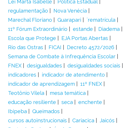
Lei Marta Isabelle
Política Estadual
regulamentação
Nova Venécia
Marechal Floriano
Guarapari
´rematrícula
11º Fórum Extraordinário
estande
Diadema
Escola que Protege
EJA Portas Abertas
Rio das Ostras
FICAI
Decreto 4572/2026
Semana de Combate à Infrequência Escolar
FNEX
desigualdades
desigualdades sociais
indicadores
indicador de atendimento
indicador de aprendizagem
11º FNEX
Teotônio Vilela
mesa temática
educação resiliente
seca
enchente
Ibipeba
Queimados
cursos autoinstrucionais
Cariacica
Jaicós