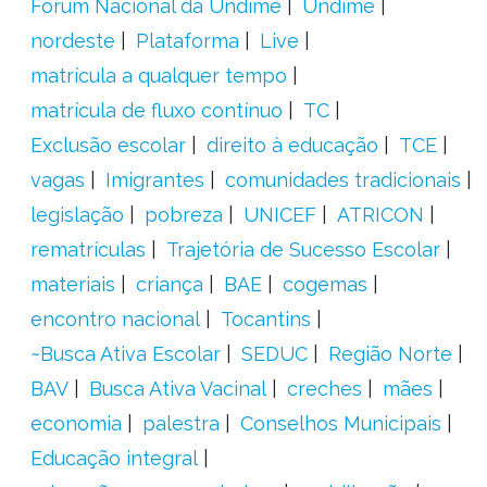
Fórum Nacional da Undime
Undime
nordeste
Plataforma
Live
matrícula a qualquer tempo
matrícula de fluxo contínuo
TC
Exclusão escolar
direito à educação
TCE
vagas
Imigrantes
comunidades tradicionais
legislação
pobreza
UNICEF
ATRICON
rematrículas
Trajetória de Sucesso Escolar
materiais
criança
BAE
cogemas
encontro nacional
Tocantins
~Busca Ativa Escolar
SEDUC
Região Norte
BAV
Busca Ativa Vacinal
creches
mães
economia
palestra
Conselhos Municipais
Educação integral