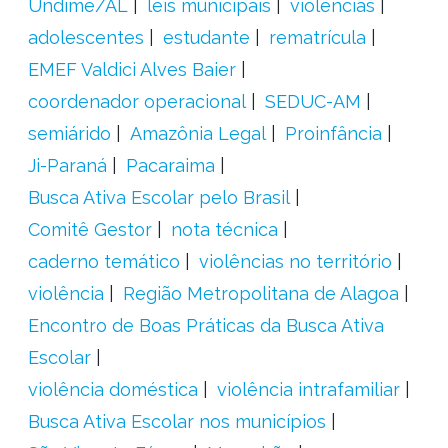
Undime/AL
leis municipais
violências
adolescentes
estudante
rematrícula
EMEF Valdici Alves Baier
coordenador operacional
SEDUC-AM
semiárido
Amazônia Legal
Proinfância
Ji-Paraná
Pacaraima
Busca Ativa Escolar pelo Brasil
Comitê Gestor
nota técnica
caderno temático
violências no território
violência
Região Metropolitana de Alagoa
Encontro de Boas Práticas da Busca Ativa
Escolar
violência doméstica
violência intrafamiliar
Busca Ativa Escolar nos municípios