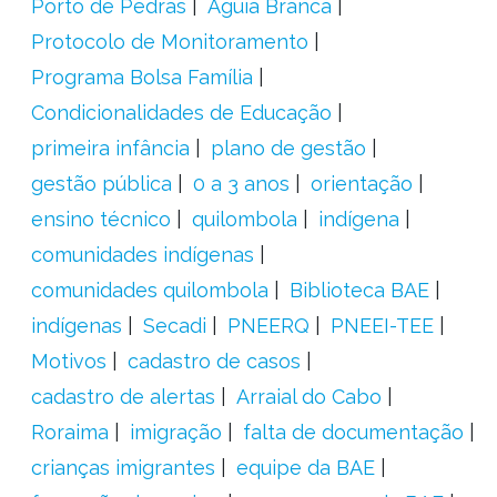
Porto de Pedras
Águia Branca
Protocolo de Monitoramento
Programa Bolsa Família
Condicionalidades de Educação
primeira infância
plano de gestão
gestão pública
0 a 3 anos
orientação
ensino técnico
quilombola
indígena
comunidades indígenas
comunidades quilombola
Biblioteca BAE
indígenas
Secadi
PNEERQ
PNEEI-TEE
Motivos
cadastro de casos
cadastro de alertas
Arraial do Cabo
Roraima
imigração
falta de documentação
crianças imigrantes
equipe da BAE