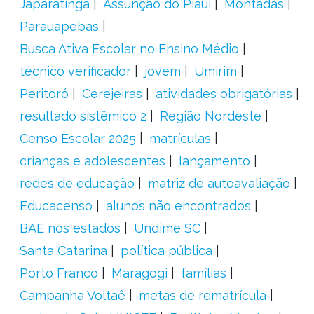
Japaratinga
Assunção do Piauí
Montadas
Parauapebas
Busca Ativa Escolar no Ensino Médio
técnico verificador
jovem
Umirim
Peritoró
Cerejeiras
atividades obrigatórias
resultado sistêmico 2
Região Nordeste
Censo Escolar 2025
matrículas
crianças e adolescentes
lançamento
redes de educação
matriz de autoavaliação
Educacenso
alunos não encontrados
BAE nos estados
Undime SC
Santa Catarina
política pública
Porto Franco
Maragogi
famílias
Campanha Voltaê
metas de rematrícula