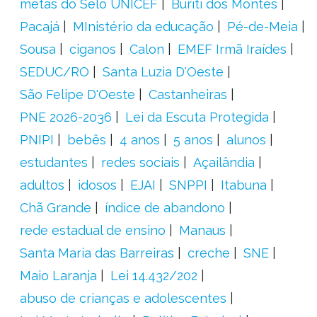
metas do Selo UNICEF
Buriti dos Montes
Pacajá
MInistério da educação
Pé-de-Meia
Sousa
ciganos
Calon
EMEF Irmã Iraídes
SEDUC/RO
Santa Luzia D'Oeste
São Felipe D'Oeste
Castanheiras
PNE 2026-2036
Lei da Escuta Protegida
PNIPI
bebês
4 anos
5 anos
alunos
estudantes
redes sociais
Açailândia
adultos
idosos
EJAI
SNPPI
Itabuna
Chã Grande
índice de abandono
rede estadual de ensino
Manaus
Santa Maria das Barreiras
creche
SNE
Maio Laranja
Lei 14.432/202
abuso de crianças e adolescentes