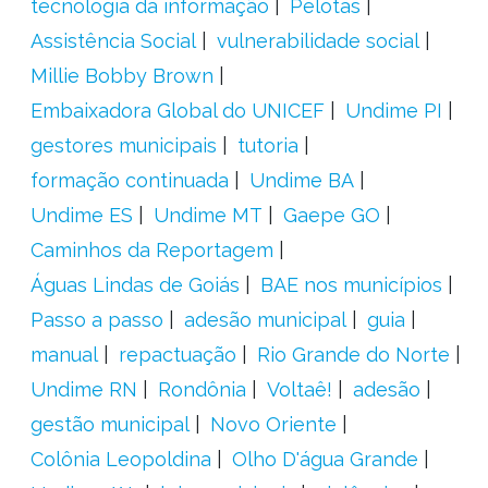
tecnologia da informação
Pelotas
Assistência Social
vulnerabilidade social
Millie Bobby Brown
Embaixadora Global do UNICEF
Undime PI
gestores municipais
tutoria
formação continuada
Undime BA
Undime ES
Undime MT
Gaepe GO
Caminhos da Reportagem
Águas Lindas de Goiás
BAE nos municípios
Passo a passo
adesão municipal
guia
manual
repactuação
Rio Grande do Norte
Undime RN
Rondônia
Voltaê!
adesão
gestão municipal
Novo Oriente
Colônia Leopoldina
Olho D'água Grande