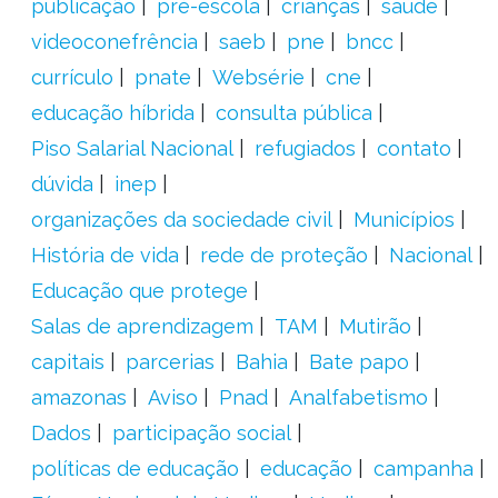
publicação
pré-escola
crianças
saúde
videoconefrência
saeb
pne
bncc
currículo
pnate
Websérie
cne
educação híbrida
consulta pública
Piso Salarial Nacional
refugiados
contato
dúvida
inep
organizações da sociedade civil
Municípios
História de vida
rede de proteção
Nacional
Educação que protege
Salas de aprendizagem
TAM
Mutirão
capitais
parcerias
Bahia
Bate papo
amazonas
Aviso
Pnad
Analfabetismo
Dados
participação social
políticas de educação
educação
campanha