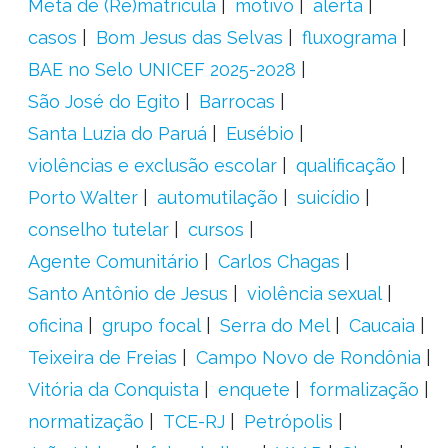
Meta de (Re)matrícula
motivo
alerta
casos
Bom Jesus das Selvas
fluxograma
BAE no Selo UNICEF 2025-2028
São José do Egito
Barrocas
Santa Luzia do Paruá
Eusébio
violências e exclusão escolar
qualificação
Porto Walter
automutilação
suicídio
conselho tutelar
cursos
Agente Comunitário
Carlos Chagas
Santo Antônio de Jesus
violência sexual
oficina
grupo focal
Serra do Mel
Caucaia
Teixeira de Freias
Campo Novo de Rondônia
Vitória da Conquista
enquete
formalização
normatização
TCE-RJ
Petrópolis