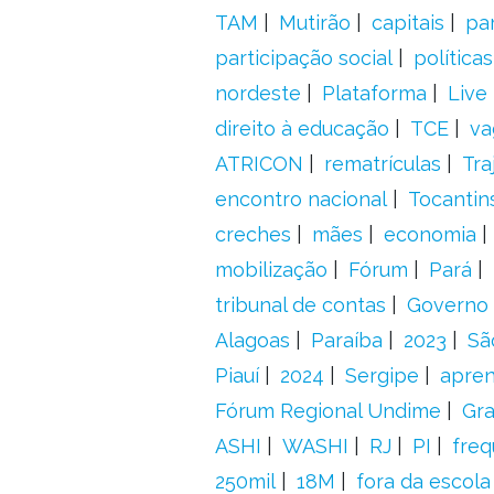
TAM
Mutirão
capitais
pa
participação social
política
nordeste
Plataforma
Live
direito à educação
TCE
va
ATRICON
rematrículas
Tra
encontro nacional
Tocantin
creches
mães
economia
mobilização
Fórum
Pará
tribunal de contas
Governo 
Alagoas
Paraíba
2023
Sã
Piauí
2024
Sergipe
apre
Fórum Regional Undime
Gra
ASHI
WASHI
RJ
PI
freq
250mil
18M
fora da escol