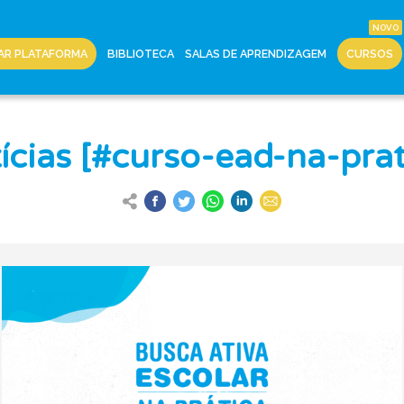
AR PLATAFORMA
BIBLIOTECA
SALAS DE APRENDIZAGEM
CURSOS
ícias [#curso-ead-na-prat