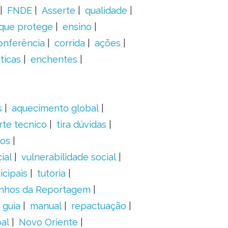
FNDE
Asserte
qualidade
 que protege
ensino
onferência
corrida
ações
ticas
enchentes
s
aquecimento global
rte tecnico
tira dúvidas
dos
ial
vulnerabilidade social
cipais
tutoria
nhos da Reportagem
guia
manual
repactuação
al
Novo Oriente