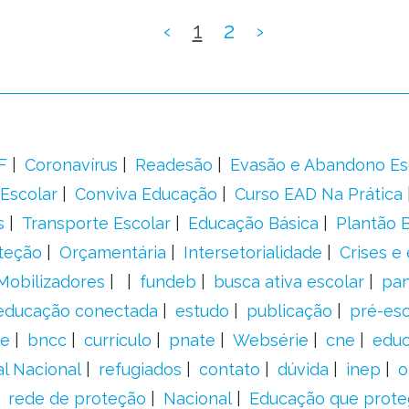
‹
1
2
›
F
Coronavírus
Readesão
Evasão e Abandono Es
Escolar
Conviva Educação
Curso EAD Na Prática
s
Transporte Escolar
Educação Básica
Plantão B
teção
Orçamentária
Intersetorialidade
Crises e
Mobilizadores
fundeb
busca ativa escolar
pa
educação conectada
estudo
publicação
pré-esc
e
bncc
currículo
pnate
Websérie
cne
educ
al Nacional
refugiados
contato
dúvida
inep
o
rede de proteção
Nacional
Educação que prote