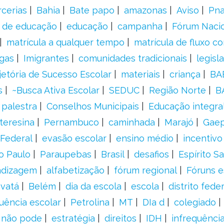
rcerias
Bahia
Bate papo
amazonas
Aviso
Pn
s de educação
educação
campanha
Fórum Naci
matrícula a qualquer tempo
matrícula de fluxo co
gas
Imigrantes
comunidades tradicionais
legisl
jetória de Sucesso Escolar
materiais
criança
BA
s
~Busca Ativa Escolar
SEDUC
Região Norte
B
palestra
Conselhos Municipais
Educação integra
teresina
Pernambuco
caminhada
Marajó
Gae
Federal
evasão escolar
ensino médio
incentivo
o Paulo
Paraupebas
Brasil
desafios
Espírito S
ndizagem
alfabetização
fórum regional
Fóruns e
vatá
Belém
dia da escola
escola
distrito feder
uência escolar
Petrolina
MT
DIa d
colegiado
a não pode
estratégia
direitos
IDH
infrequência