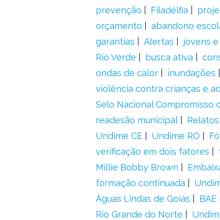
prevenção
Filadélfia
proje
orçamento
abandono escol
garantias
Alertas
jovens e
Rio Verde
busca ativa
con
ondas de calor
inundações
violência contra crianças e 
Selo Nacional Compromisso c
readesão municipal
Relatos
Undime CE
Undime RO
Fó
verificação em dois fatores
Millie Bobby Brown
Embaix
formação continuada
Undi
Águas Lindas de Goiás
BAE 
Rio Grande do Norte
Undim