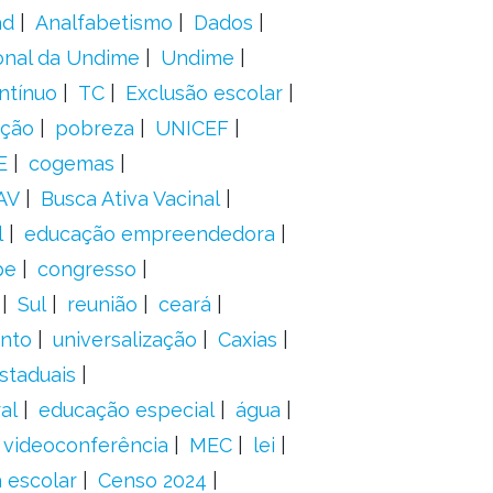
ad
Analfabetismo
Dados
onal da Undime
Undime
ntínuo
TC
Exclusão escolar
ação
pobreza
UNICEF
E
cogemas
AV
Busca Ativa Vacinal
l
educação empreendedora
pe
congresso
Sul
reunião
ceará
anto
universalização
Caxias
staduais
al
educação especial
água
videoconferência
MEC
lei
 escolar
Censo 2024