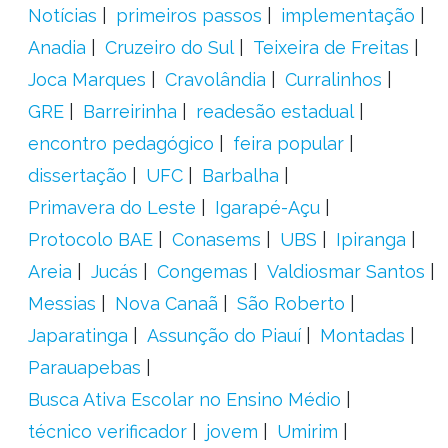
Notícias
primeiros passos
implementação
Anadia
Cruzeiro do Sul
Teixeira de Freitas
Joca Marques
Cravolândia
Curralinhos
GRE
Barreirinha
readesão estadual
encontro pedagógico
feira popular
dissertação
UFC
Barbalha
Primavera do Leste
Igarapé-Açu
Protocolo BAE
Conasems
UBS
Ipiranga
Areia
Jucás
Congemas
Valdiosmar Santos
Messias
Nova Canaã
São Roberto
Japaratinga
Assunção do Piauí
Montadas
Parauapebas
Busca Ativa Escolar no Ensino Médio
técnico verificador
jovem
Umirim