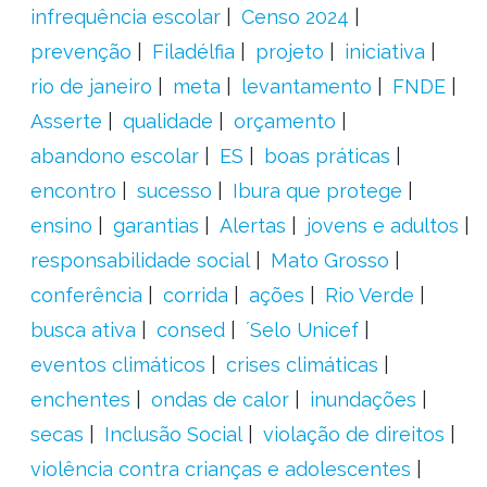
infrequência escolar
Censo 2024
prevenção
Filadélfia
projeto
iniciativa
rio de janeiro
meta
levantamento
FNDE
Asserte
qualidade
orçamento
abandono escolar
ES
boas práticas
encontro
sucesso
Ibura que protege
ensino
garantias
Alertas
jovens e adultos
responsabilidade social
Mato Grosso
conferência
corrida
ações
Rio Verde
busca ativa
consed
´Selo Unicef
eventos climáticos
crises climáticas
enchentes
ondas de calor
inundações
secas
Inclusão Social
violação de direitos
violência contra crianças e adolescentes