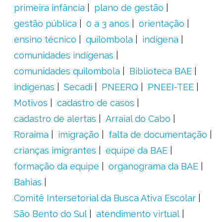
primeira infância
plano de gestão
gestão pública
0 a 3 anos
orientação
ensino técnico
quilombola
indígena
comunidades indígenas
comunidades quilombola
Biblioteca BAE
indígenas
Secadi
PNEERQ
PNEEI-TEE
Motivos
cadastro de casos
cadastro de alertas
Arraial do Cabo
Roraima
imigração
falta de documentação
crianças imigrantes
equipe da BAE
formação da equipe
organograma da BAE
Bahias
Comitê Intersetorial da Busca Ativa Escolar
São Bento do Sul
atendimento virtual