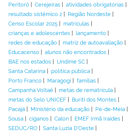
Peritoró
Cerejeiras
atividades obrigatórias
resultado sistêmico 2
Região Nordeste
Censo Escolar 2025
matrículas
crianças e adolescentes
lançamento
redes de educação
matriz de autoavaliação
Educacenso
alunos não encontrados
BAE nos estados
Undime SC
Santa Catarina
política pública
Porto Franco
Maragogi
famílias
Campanha Voltaê
metas de rematrícula
metas do Selo UNICEF
Buriti dos Montes
Pacajá
MInistério da educação
Pé-de-Meia
Sousa
ciganos
Calon
EMEF Irmã Iraídes
SEDUC/RO
Santa Luzia D'Oeste