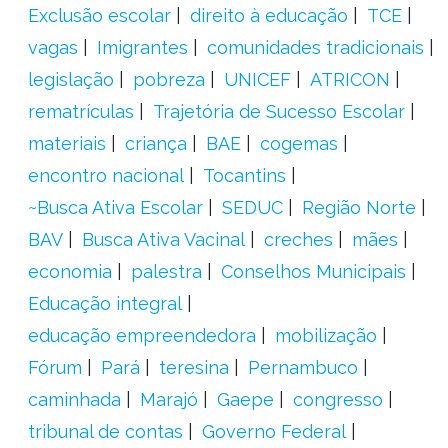
Exclusão escolar
direito à educação
TCE
vagas
Imigrantes
comunidades tradicionais
legislação
pobreza
UNICEF
ATRICON
rematrículas
Trajetória de Sucesso Escolar
materiais
criança
BAE
cogemas
encontro nacional
Tocantins
~Busca Ativa Escolar
SEDUC
Região Norte
BAV
Busca Ativa Vacinal
creches
mães
economia
palestra
Conselhos Municipais
Educação integral
educação empreendedora
mobilização
Fórum
Pará
teresina
Pernambuco
caminhada
Marajó
Gaepe
congresso
tribunal de contas
Governo Federal