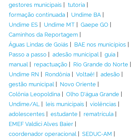
gestores municipais
tutoria
formação continuada
Undime BA
Undime ES
Undime MT
Gaepe GO
Caminhos da Reportagem
Águas Lindas de Goiás
BAE nos municípios
Passo a passo
adesão municipal
guia
manual
repactuação
Rio Grande do Norte
Undime RN
Rondônia
Voltaê!
adesão
gestão municipal
Novo Oriente
Colônia Leopoldina
Olho D'água Grande
Undime/AL
leis municipais
violências
adolescentes
estudante
rematrícula
EMEF Valdici Alves Baier
coordenador operacional
SEDUC-AM