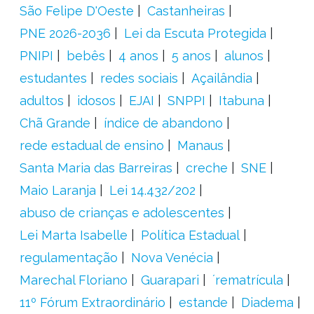
São Felipe D'Oeste
Castanheiras
PNE 2026-2036
Lei da Escuta Protegida
PNIPI
bebês
4 anos
5 anos
alunos
estudantes
redes sociais
Açailândia
adultos
idosos
EJAI
SNPPI
Itabuna
Chã Grande
índice de abandono
rede estadual de ensino
Manaus
Santa Maria das Barreiras
creche
SNE
Maio Laranja
Lei 14.432/202
abuso de crianças e adolescentes
Lei Marta Isabelle
Política Estadual
regulamentação
Nova Venécia
Marechal Floriano
Guarapari
´rematrícula
11º Fórum Extraordinário
estande
Diadema