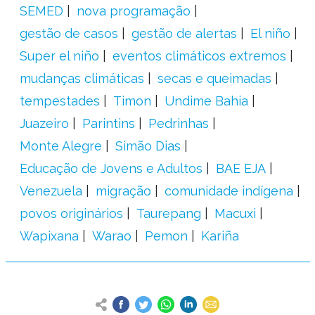
SEMED
nova programação
gestão de casos
gestão de alertas
El niño
Super el niño
eventos climáticos extremos
mudanças climáticas
secas e queimadas
tempestades
Timon
Undime Bahia
Juazeiro
Parintins
Pedrinhas
Monte Alegre
Simão Dias
Educação de Jovens e Adultos
BAE EJA
Venezuela
migração
comunidade indígena
povos originários
Taurepang
Macuxi
Wapixana
Warao
Pemon
Kariña