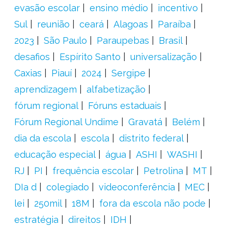
evasão escolar
ensino médio
incentivo
Sul
reunião
ceará
Alagoas
Paraíba
2023
São Paulo
Paraupebas
Brasil
desafios
Espírito Santo
universalização
Caxias
Piauí
2024
Sergipe
aprendizagem
alfabetização
fórum regional
Fóruns estaduais
Fórum Regional Undime
Gravatá
Belém
dia da escola
escola
distrito federal
educação especial
água
ASHI
WASHI
RJ
PI
frequência escolar
Petrolina
MT
DIa d
colegiado
videoconferência
MEC
lei
250mil
18M
fora da escola não pode
estratégia
direitos
IDH