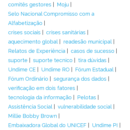
comitês gestores
Moju
Selo Nacional Compromisso com a
Alfabetização
crises sociais
crises sanitárias
aquecimento global
readesão municipal
Relatos de Experiência
casos de sucesso
suporte
suporte tecnico
tira dúvidas
Undime CE
Undime RO
Fórum Estadual
Fórum Ordinário
segurança dos dados
verificação em dois fatores
tecnologia da informação
Pelotas
Assistência Social
vulnerabilidade social
Millie Bobby Brown
Embaixadora Global do UNICEF
Undime PI