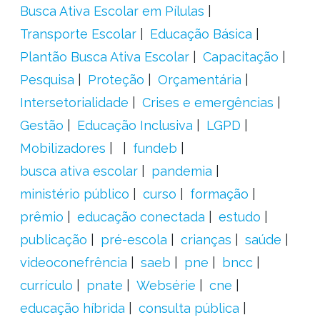
Busca Ativa Escolar em Pílulas
Transporte Escolar
Educação Básica
Plantão Busca Ativa Escolar
Capacitação
Pesquisa
Proteção
Orçamentária
Intersetorialidade
Crises e emergências
Gestão
Educação Inclusiva
LGPD
Mobilizadores
fundeb
busca ativa escolar
pandemia
ministério público
curso
formação
prêmio
educação conectada
estudo
publicação
pré-escola
crianças
saúde
videoconefrência
saeb
pne
bncc
currículo
pnate
Websérie
cne
educação híbrida
consulta pública