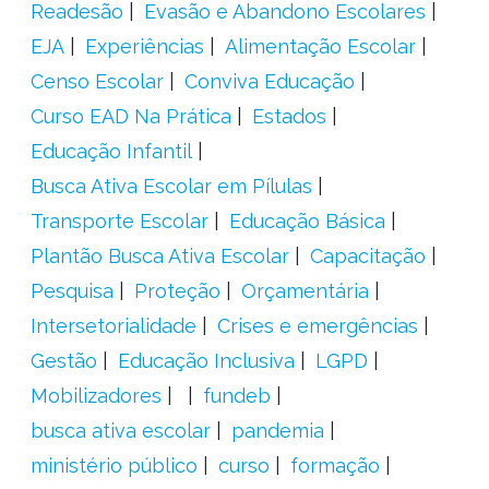
Readesão
Evasão e Abandono Escolares
EJA
Experiências
Alimentação Escolar
Censo Escolar
Conviva Educação
Curso EAD Na Prática
Estados
Educação Infantil
Busca Ativa Escolar em Pílulas
Transporte Escolar
Educação Básica
Plantão Busca Ativa Escolar
Capacitação
Pesquisa
Proteção
Orçamentária
Intersetorialidade
Crises e emergências
Gestão
Educação Inclusiva
LGPD
Mobilizadores
fundeb
busca ativa escolar
pandemia
ministério público
curso
formação