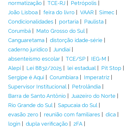
normatização
TCE-RJ
Petrópolis
João Lisboa
feira do livro
VAAR
Simec
Condicionalidades
portaria
Paulista
Corumbá
Mato Grosso do Sul
Canguaretama
distorção idade-série
caderno jurídico
Jundiaí
absenteísmo escolar
TCE/SP
IEG-M
Alepi
Lei 8832/2025
lei estadual
Pit Stop
Sergipe é Aqui
Corumbiara
Imperatriz
Supervisor Institucional
Petrolândia
Barra de Santo Antônio
Juazeiro do Norte
Rio Grande do Sul
Sapucaia do Sul
evasão zero
reunião com familiares
dica
login
dupla verificação
2FA