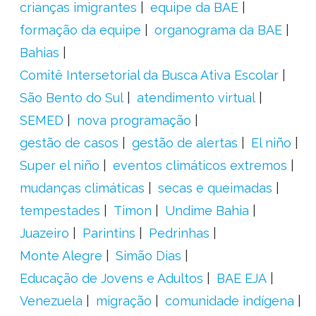
crianças imigrantes
equipe da BAE
formação da equipe
organograma da BAE
Bahias
Comitê Intersetorial da Busca Ativa Escolar
São Bento do Sul
atendimento virtual
SEMED
nova programação
gestão de casos
gestão de alertas
El niño
Super el niño
eventos climáticos extremos
mudanças climáticas
secas e queimadas
tempestades
Timon
Undime Bahia
Juazeiro
Parintins
Pedrinhas
Monte Alegre
Simão Dias
Educação de Jovens e Adultos
BAE EJA
Venezuela
migração
comunidade indígena