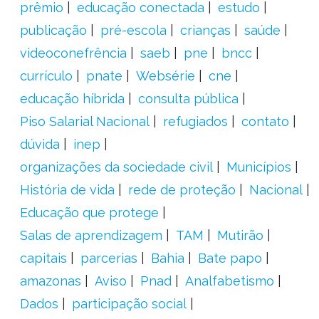
prêmio
educação conectada
estudo
publicação
pré-escola
crianças
saúde
videoconefrência
saeb
pne
bncc
currículo
pnate
Websérie
cne
educação híbrida
consulta pública
Piso Salarial Nacional
refugiados
contato
dúvida
inep
organizações da sociedade civil
Municípios
História de vida
rede de proteção
Nacional
Educação que protege
Salas de aprendizagem
TAM
Mutirão
capitais
parcerias
Bahia
Bate papo
amazonas
Aviso
Pnad
Analfabetismo
Dados
participação social