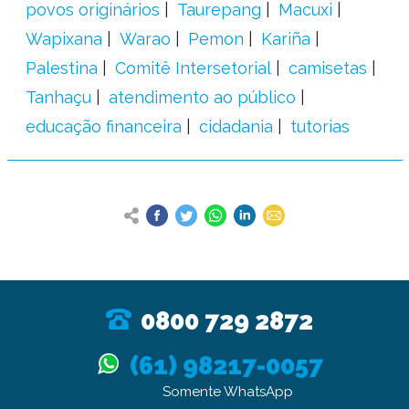
povos originários
Taurepang
Macuxi
Wapixana
Warao
Pemon
Kariña
Palestina
Comitê Intersetorial
camisetas
Tanhaçu
atendimento ao público
educação financeira
cidadania
tutorias
0800 729 2872
(61) 98217-0057
Somente WhatsApp