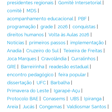
presidentes regionais
Gomitê Intersetorial
comitê
MDS
acompanhamento educacional
PBF
programação
grade
2026
conquistas
direitos humanos
Volta às Aulas 2026
Notícias
primeiros passos
implementação
Anadia
Cruzeiro do Sul
Teixeira de Freitas
Joca Marques
Cravolândia
Curralinhos
GRE
Barreirinha
readesão estadual
encontro pedagógico
feira popular
dissertação
UFC
Barbalha
Primavera do Leste
Igarapé-Açu
Protocolo BAE
Conasems
UBS
Ipiranga
Areia
Jucás
Congemas
Valdiosmar Santos