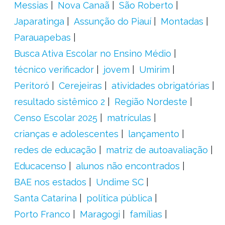
Messias
Nova Canaã
São Roberto
Japaratinga
Assunção do Piauí
Montadas
Parauapebas
Busca Ativa Escolar no Ensino Médio
técnico verificador
jovem
Umirim
Peritoró
Cerejeiras
atividades obrigatórias
resultado sistêmico 2
Região Nordeste
Censo Escolar 2025
matrículas
crianças e adolescentes
lançamento
redes de educação
matriz de autoavaliação
Educacenso
alunos não encontrados
BAE nos estados
Undime SC
Santa Catarina
política pública
Porto Franco
Maragogi
famílias