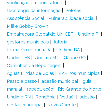
verificação em dois fatores
tecnologia da informação
Pelotas
Assistência Social
vulnerabilidade social
Millie Bobby Brown
Embaixadora Global do UNICEF
Undime PI
gestores municipais
tutoria
formação continuada
Undime BA
Undime ES
Undime MT
Gaepe GO
Caminhos da Reportagem
Águas Lindas de Goiás
BAE nos municípios
Passo a passo
adesão municipal
guia
manual
repactuação
Rio Grande do Norte
Undime RN
Rondônia
Voltaê!
adesão
gestão municipal
Novo Oriente