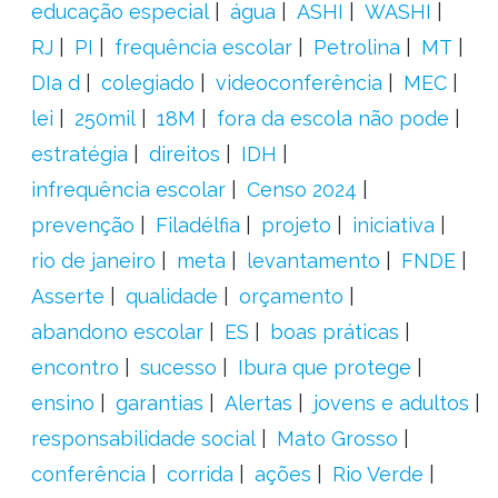
educação especial
água
ASHI
WASHI
RJ
PI
frequência escolar
Petrolina
MT
DIa d
colegiado
videoconferência
MEC
lei
250mil
18M
fora da escola não pode
estratégia
direitos
IDH
infrequência escolar
Censo 2024
prevenção
Filadélfia
projeto
iniciativa
rio de janeiro
meta
levantamento
FNDE
Asserte
qualidade
orçamento
abandono escolar
ES
boas práticas
encontro
sucesso
Ibura que protege
ensino
garantias
Alertas
jovens e adultos
responsabilidade social
Mato Grosso
conferência
corrida
ações
Rio Verde