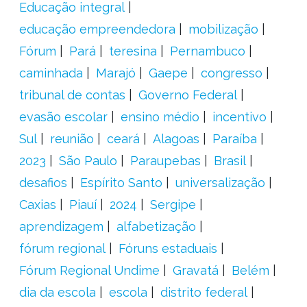
Educação integral
educação empreendedora
mobilização
Fórum
Pará
teresina
Pernambuco
caminhada
Marajó
Gaepe
congresso
tribunal de contas
Governo Federal
evasão escolar
ensino médio
incentivo
Sul
reunião
ceará
Alagoas
Paraíba
2023
São Paulo
Paraupebas
Brasil
desafios
Espírito Santo
universalização
Caxias
Piauí
2024
Sergipe
aprendizagem
alfabetização
fórum regional
Fóruns estaduais
Fórum Regional Undime
Gravatá
Belém
dia da escola
escola
distrito federal