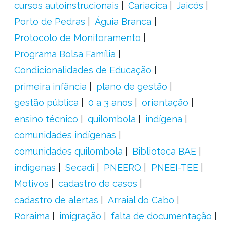
cursos autoinstrucionais
Cariacica
Jaicós
Porto de Pedras
Águia Branca
Protocolo de Monitoramento
Programa Bolsa Família
Condicionalidades de Educação
primeira infância
plano de gestão
gestão pública
0 a 3 anos
orientação
ensino técnico
quilombola
indígena
comunidades indígenas
comunidades quilombola
Biblioteca BAE
indígenas
Secadi
PNEERQ
PNEEI-TEE
Motivos
cadastro de casos
cadastro de alertas
Arraial do Cabo
Roraima
imigração
falta de documentação