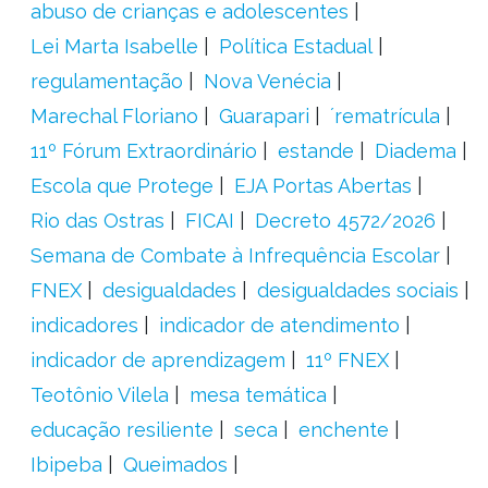
abuso de crianças e adolescentes
Lei Marta Isabelle
Política Estadual
regulamentação
Nova Venécia
Marechal Floriano
Guarapari
´rematrícula
11º Fórum Extraordinário
estande
Diadema
Escola que Protege
EJA Portas Abertas
Rio das Ostras
FICAI
Decreto 4572/2026
Semana de Combate à Infrequência Escolar
FNEX
desigualdades
desigualdades sociais
indicadores
indicador de atendimento
indicador de aprendizagem
11º FNEX
Teotônio Vilela
mesa temática
educação resiliente
seca
enchente
Ibipeba
Queimados