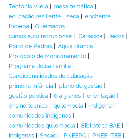
Teotônio Vilela
mesa temática
educação resiliente
seca
enchente
Ibipeba
Queimados
cursos autoinstrucionais
Cariacica
Jaicós
Porto de Pedras
Águia Branca
Protocolo de Monitoramento
Programa Bolsa Família
Condicionalidades de Educação
primeira infância
plano de gestão
gestão pública
0 a 3 anos
orientação
ensino técnico
quilombola
indígena
comunidades indígenas
comunidades quilombola
Biblioteca BAE
indígenas
Secadi
PNEERQ
PNEEI-TEE