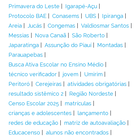
Primavera do Leste
Igarapé-Açu
Protocolo BAE
Conasems
UBS
Ipiranga
Areia
Jucás
Congemas
Valdiosmar Santos
Messias
Nova Canaã
São Roberto
Japaratinga
Assunção do Piauí
Montadas
Parauapebas
Busca Ativa Escolar no Ensino Médio
técnico verificador
jovem
Umirim
Peritoró
Cerejeiras
atividades obrigatórias
resultado sistêmico 2
Região Nordeste
Censo Escolar 2025
matrículas
crianças e adolescentes
lançamento
redes de educação
matriz de autoavaliação
Educacenso
alunos não encontrados