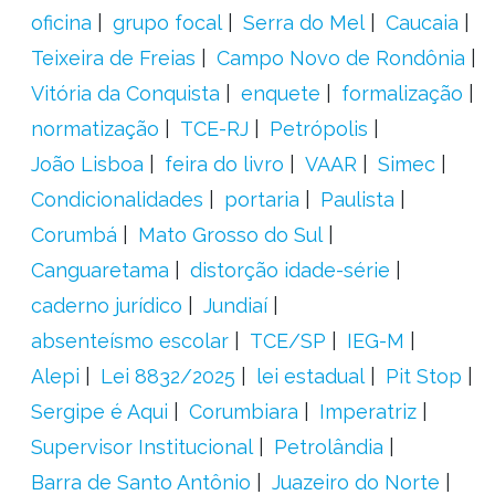
oficina
grupo focal
Serra do Mel
Caucaia
Teixeira de Freias
Campo Novo de Rondônia
Vitória da Conquista
enquete
formalização
normatização
TCE-RJ
Petrópolis
João Lisboa
feira do livro
VAAR
Simec
Condicionalidades
portaria
Paulista
Corumbá
Mato Grosso do Sul
Canguaretama
distorção idade-série
caderno jurídico
Jundiaí
absenteísmo escolar
TCE/SP
IEG-M
Alepi
Lei 8832/2025
lei estadual
Pit Stop
Sergipe é Aqui
Corumbiara
Imperatriz
Supervisor Institucional
Petrolândia
Barra de Santo Antônio
Juazeiro do Norte