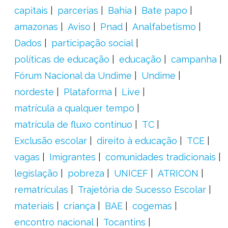
capitais
parcerias
Bahia
Bate papo
amazonas
Aviso
Pnad
Analfabetismo
Dados
participação social
políticas de educação
educação
campanha
Fórum Nacional da Undime
Undime
nordeste
Plataforma
Live
matrícula a qualquer tempo
matrícula de fluxo contínuo
TC
Exclusão escolar
direito à educação
TCE
vagas
Imigrantes
comunidades tradicionais
legislação
pobreza
UNICEF
ATRICON
rematrículas
Trajetória de Sucesso Escolar
materiais
criança
BAE
cogemas
encontro nacional
Tocantins