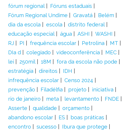
fórum regional
Fóruns estaduais
Fórum Regional Undime
Gravatá
Belém
dia da escola
escola
distrito federal
educação especial
água
ASHI
WASHI
RJ
PI
frequência escolar
Petrolina
MT
DIa d
colegiado
videoconferência
MEC
lei
250mil
18M
fora da escola não pode
estratégia
direitos
IDH
infrequência escolar
Censo 2024
prevenção
Filadélfia
projeto
iniciativa
rio de janeiro
meta
levantamento
FNDE
Asserte
qualidade
orçamento
abandono escolar
ES
boas práticas
encontro
sucesso
Ibura que protege