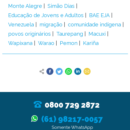
Monte Alegre
Simão Dias
Educação de Jovens e Adultos
BAE EJA
Venezuela
migração
comunidade indígena
povos originários
Taurepang
Macuxi
Wapixana
Warao
Pemon
Kariña
0800 729 2872
(61) 98217-0057
Somente WhatsApp