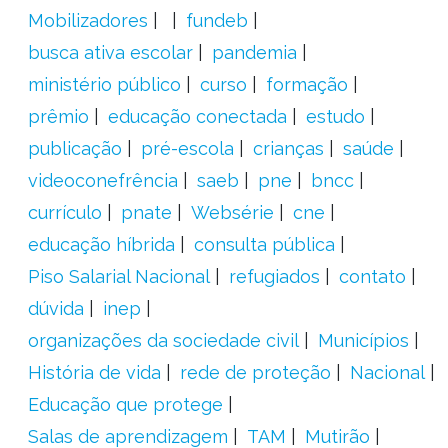
Mobilizadores
fundeb
busca ativa escolar
pandemia
ministério público
curso
formação
prêmio
educação conectada
estudo
publicação
pré-escola
crianças
saúde
videoconefrência
saeb
pne
bncc
currículo
pnate
Websérie
cne
educação híbrida
consulta pública
Piso Salarial Nacional
refugiados
contato
dúvida
inep
organizações da sociedade civil
Municípios
História de vida
rede de proteção
Nacional
Educação que protege
Salas de aprendizagem
TAM
Mutirão