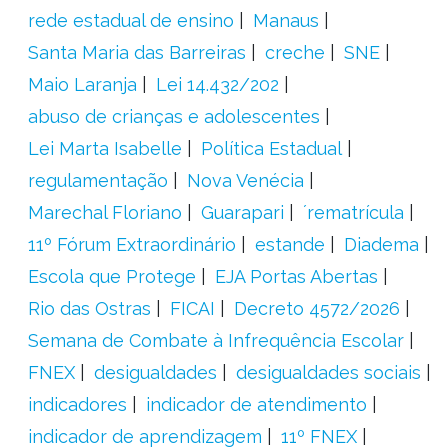
rede estadual de ensino
Manaus
Santa Maria das Barreiras
creche
SNE
Maio Laranja
Lei 14.432/202
abuso de crianças e adolescentes
Lei Marta Isabelle
Política Estadual
regulamentação
Nova Venécia
Marechal Floriano
Guarapari
´rematrícula
11º Fórum Extraordinário
estande
Diadema
Escola que Protege
EJA Portas Abertas
Rio das Ostras
FICAI
Decreto 4572/2026
Semana de Combate à Infrequência Escolar
FNEX
desigualdades
desigualdades sociais
indicadores
indicador de atendimento
indicador de aprendizagem
11º FNEX