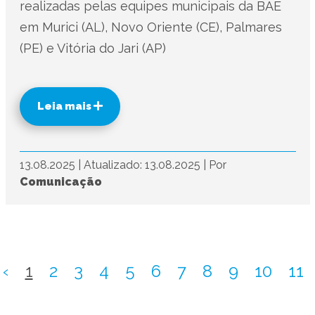
realizadas pelas equipes municipais da BAE
em Murici (AL), Novo Oriente (CE), Palmares
(PE) e Vitória do Jari (AP)
Leia mais
13.08.2025
|
Atualizado: 13.08.2025
|
Por
Comunicação
‹
1
2
3
4
5
6
7
8
9
10
11