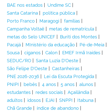
BAE nos estados
Undime SC
Santa Catarina
política pública
Porto Franco
Maragogi
famílias
Campanha Voltaê
metas de rematrícula
metas do Selo UNICEF
Buriti dos Montes
Pacajá
MInistério da educação
Pé-de-Meia
Sousa
ciganos
Calon
EMEF Irmã Iraídes
SEDUC/RO
Santa Luzia D'Oeste
São Felipe D'Oeste
Castanheiras
PNE 2026-2036
Lei da Escuta Protegida
PNIPI
bebês
4 anos
5 anos
alunos
estudantes
redes sociais
Açailândia
adultos
idosos
EJAI
SNPPI
Itabuna
Chã Grande
índice de abandono