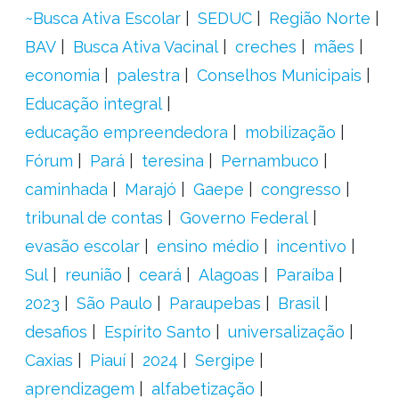
~Busca Ativa Escolar
SEDUC
Região Norte
BAV
Busca Ativa Vacinal
creches
mães
economia
palestra
Conselhos Municipais
Educação integral
educação empreendedora
mobilização
Fórum
Pará
teresina
Pernambuco
caminhada
Marajó
Gaepe
congresso
tribunal de contas
Governo Federal
evasão escolar
ensino médio
incentivo
Sul
reunião
ceará
Alagoas
Paraíba
2023
São Paulo
Paraupebas
Brasil
desafios
Espírito Santo
universalização
Caxias
Piauí
2024
Sergipe
aprendizagem
alfabetização