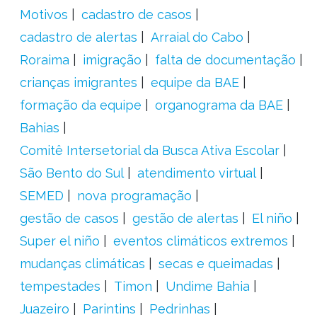
Motivos
cadastro de casos
cadastro de alertas
Arraial do Cabo
Roraima
imigração
falta de documentação
crianças imigrantes
equipe da BAE
formação da equipe
organograma da BAE
Bahias
Comitê Intersetorial da Busca Ativa Escolar
São Bento do Sul
atendimento virtual
SEMED
nova programação
gestão de casos
gestão de alertas
El niño
Super el niño
eventos climáticos extremos
mudanças climáticas
secas e queimadas
tempestades
Timon
Undime Bahia
Juazeiro
Parintins
Pedrinhas