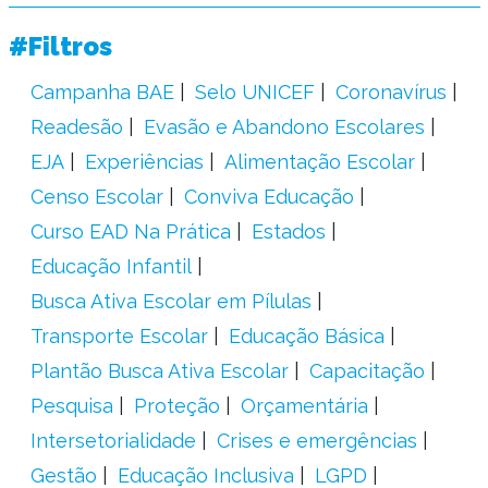
#Filtros
Campanha BAE
Selo UNICEF
Coronavírus
Readesão
Evasão e Abandono Escolares
EJA
Experiências
Alimentação Escolar
Censo Escolar
Conviva Educação
Curso EAD Na Prática
Estados
Educação Infantil
Busca Ativa Escolar em Pílulas
Transporte Escolar
Educação Básica
Plantão Busca Ativa Escolar
Capacitação
Pesquisa
Proteção
Orçamentária
Intersetorialidade
Crises e emergências
Gestão
Educação Inclusiva
LGPD