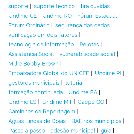
suporte
suporte tecnico
tira dúvidas
Undime CE
Undime RO
Fórum Estadual
Fórum Ordinário
segurança dos dados
verificação em dois fatores
tecnologia da informação
Pelotas
Assistência Social
vulnerabilidade social
Millie Bobby Brown
Embaixadora Global do UNICEF
Undime PI
gestores municipais
tutoria
formação continuada
Undime BA
Undime ES
Undime MT
Gaepe GO
Caminhos da Reportagem
Águas Lindas de Goiás
BAE nos municípios
Passo a passo
adesão municipal
guia