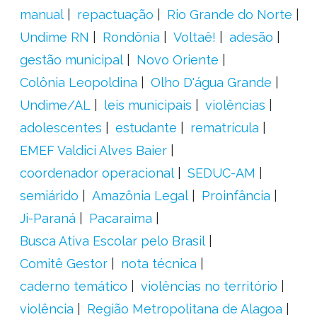
manual
repactuação
Rio Grande do Norte
Undime RN
Rondônia
Voltaê!
adesão
gestão municipal
Novo Oriente
Colônia Leopoldina
Olho D'água Grande
Undime/AL
leis municipais
violências
adolescentes
estudante
rematrícula
EMEF Valdici Alves Baier
coordenador operacional
SEDUC-AM
semiárido
Amazônia Legal
Proinfância
Ji-Paraná
Pacaraima
Busca Ativa Escolar pelo Brasil
Comitê Gestor
nota técnica
caderno temático
violências no território
violência
Região Metropolitana de Alagoa