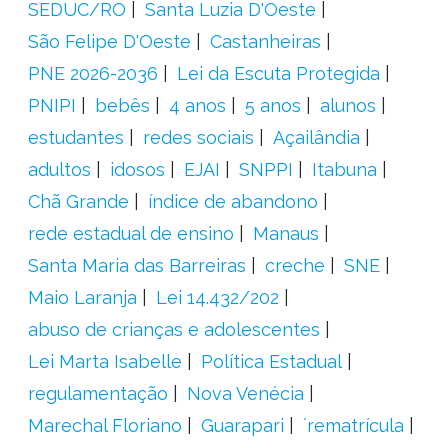
SEDUC/RO
Santa Luzia D'Oeste
São Felipe D'Oeste
Castanheiras
PNE 2026-2036
Lei da Escuta Protegida
PNIPI
bebês
4 anos
5 anos
alunos
estudantes
redes sociais
Açailândia
adultos
idosos
EJAI
SNPPI
Itabuna
Chã Grande
índice de abandono
rede estadual de ensino
Manaus
Santa Maria das Barreiras
creche
SNE
Maio Laranja
Lei 14.432/202
abuso de crianças e adolescentes
Lei Marta Isabelle
Política Estadual
regulamentação
Nova Venécia
Marechal Floriano
Guarapari
´rematrícula