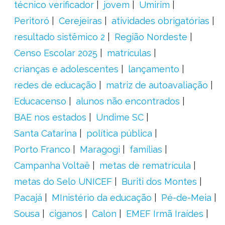
técnico verificador
jovem
Umirim
Peritoró
Cerejeiras
atividades obrigatórias
resultado sistêmico 2
Região Nordeste
Censo Escolar 2025
matrículas
crianças e adolescentes
lançamento
redes de educação
matriz de autoavaliação
Educacenso
alunos não encontrados
BAE nos estados
Undime SC
Santa Catarina
política pública
Porto Franco
Maragogi
famílias
Campanha Voltaê
metas de rematrícula
metas do Selo UNICEF
Buriti dos Montes
Pacajá
MInistério da educação
Pé-de-Meia
Sousa
ciganos
Calon
EMEF Irmã Iraídes