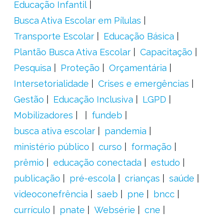
Educação Infantil
Busca Ativa Escolar em Pílulas
Transporte Escolar
Educação Básica
Plantão Busca Ativa Escolar
Capacitação
Pesquisa
Proteção
Orçamentária
Intersetorialidade
Crises e emergências
Gestão
Educação Inclusiva
LGPD
Mobilizadores
fundeb
busca ativa escolar
pandemia
ministério público
curso
formação
prêmio
educação conectada
estudo
publicação
pré-escola
crianças
saúde
videoconefrência
saeb
pne
bncc
currículo
pnate
Websérie
cne