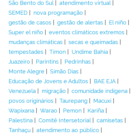
São Bento do Sul
atendimento virtual
SEMED
nova programação
gestão de casos
gestão de alertas
El niño
Super el niño
eventos climáticos extremos
mudanças climáticas
secas e queimadas
tempestades
Timon
Undime Bahia
Juazeiro
Parintins
Pedrinhas
Monte Alegre
Simão Dias
Educação de Jovens e Adultos
BAE EJA
Venezuela
migração
comunidade indígena
povos originários
Taurepang
Macuxi
Wapixana
Warao
Pemon
Kariña
Palestina
Comitê Intersetorial
camisetas
Tanhaçu
atendimento ao público