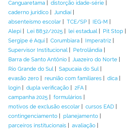
Canguaretama
distorção idade-série
caderno jurídico
Jundiaí
absenteísmo escolar
TCE/SP
IEG-M
Alepi
Lei 8832/2025
lei estadual
Pit Stop
Sergipe é Aqui
Corumbiara
Imperatriz
Supervisor Institucional
Petrolândia
Barra de Santo Antônio
Juazeiro do Norte
Rio Grande do Sul
Sapucaia do Sul
evasão zero
reunião com familiares
dica
login
dupla verificação
2FA
campanha 2025
formulários
motivos de exclusão escolar
cursos EAD
contingenciamento
planejamento
parceiros institucionais
avaliação