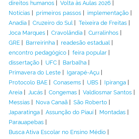
direitos humanos
Volta às Aulas 2026
Notícias
primeiros passos
implementação
Anadia
Cruzeiro do Sul
Teixeira de Freitas
Joca Marques
Cravolândia
Curralinhos
GRE
Barreirinha
readesão estadual
encontro pedagógico
feira popular
dissertação
UFC
Barbalha
Primavera do Leste
Igarapé-Açu
Protocolo BAE
Conasems
UBS
Ipiranga
Areia
Jucás
Congemas
Valdiosmar Santos
Messias
Nova Canaã
São Roberto
Japaratinga
Assunção do Piauí
Montadas
Parauapebas
Busca Ativa Escolar no Ensino Médio