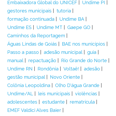
Embaixadora Global do UNICEF
Undime PI
gestores municipais
tutoria
formação continuada
Undime BA
Undime ES
Undime MT
Gaepe GO
Caminhos da Reportagem
Águas Lindas de Goiás
BAE nos municípios
Passo a passo
adesão municipal
guia
manual
repactuação
Rio Grande do Norte
Undime RN
Rondônia
Voltaê!
adesão
gestão municipal
Novo Oriente
Colônia Leopoldina
Olho D'água Grande
Undime/AL
leis municipais
violências
adolescentes
estudante
rematrícula
EMEF Valdici Alves Baier