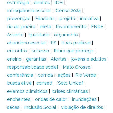
estratégia
direitos
IDH
infrequência escolar
Censo 2024
prevenção
Filadélfia
projeto
iniciativa
rio de janeiro
meta
levantamento
FNDE
Asserte
qualidade
orçamento
abandono escolar
ES
boas práticas
encontro
sucesso
Ibura que protege
ensino
garantias
Alertas
jovens e adultos
responsabilidade social
Mato Grosso
conferência
corrida
ações
Rio Verde
busca ativa
consed
´Selo Unicef
eventos climáticos
crises climáticas
enchentes
ondas de calor
inundações
secas
Inclusão Social
violação de direitos