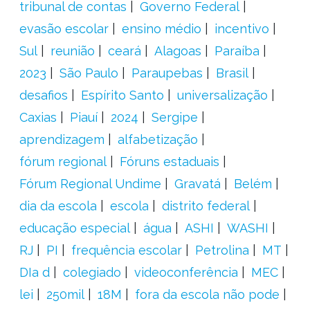
tribunal de contas
Governo Federal
evasão escolar
ensino médio
incentivo
Sul
reunião
ceará
Alagoas
Paraíba
2023
São Paulo
Paraupebas
Brasil
desafios
Espírito Santo
universalização
Caxias
Piauí
2024
Sergipe
aprendizagem
alfabetização
fórum regional
Fóruns estaduais
Fórum Regional Undime
Gravatá
Belém
dia da escola
escola
distrito federal
educação especial
água
ASHI
WASHI
RJ
PI
frequência escolar
Petrolina
MT
DIa d
colegiado
videoconferência
MEC
lei
250mil
18M
fora da escola não pode