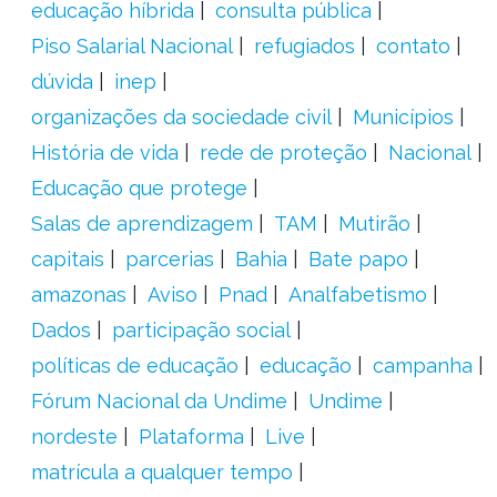
educação híbrida
consulta pública
Piso Salarial Nacional
refugiados
contato
dúvida
inep
organizações da sociedade civil
Municípios
História de vida
rede de proteção
Nacional
Educação que protege
Salas de aprendizagem
TAM
Mutirão
capitais
parcerias
Bahia
Bate papo
amazonas
Aviso
Pnad
Analfabetismo
Dados
participação social
políticas de educação
educação
campanha
Fórum Nacional da Undime
Undime
nordeste
Plataforma
Live
matrícula a qualquer tempo