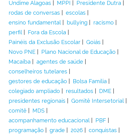
Undime Alagoas
MPPI
Presidente Dutra
rodas de conversas
escolas
ensino fundamental
bullying
racismo
perfil
Fora da Escola
Painéis da Exclusão Escolar
Goiás
Novo PNE
Plano Nacional de Educação
Macaíba
agentes de saúde
conselheiros tutelares
gestores de educação
Bolsa Família
colegiado ampliado
resultados
DME
presidentes regionais
Gomitê Intersetorial
comitê
MDS
acompanhamento educacional
PBF
programação
grade
2026
conquistas