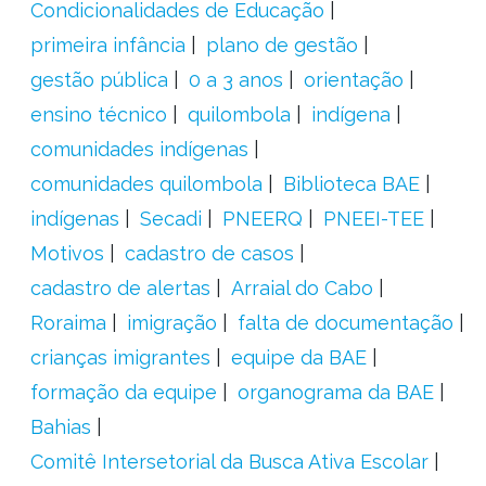
Condicionalidades de Educação
primeira infância
plano de gestão
gestão pública
0 a 3 anos
orientação
ensino técnico
quilombola
indígena
comunidades indígenas
comunidades quilombola
Biblioteca BAE
indígenas
Secadi
PNEERQ
PNEEI-TEE
Motivos
cadastro de casos
cadastro de alertas
Arraial do Cabo
Roraima
imigração
falta de documentação
crianças imigrantes
equipe da BAE
formação da equipe
organograma da BAE
Bahias
Comitê Intersetorial da Busca Ativa Escolar