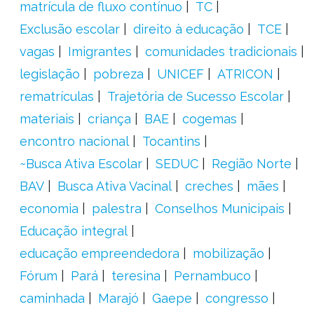
matrícula de fluxo contínuo
TC
Exclusão escolar
direito à educação
TCE
vagas
Imigrantes
comunidades tradicionais
legislação
pobreza
UNICEF
ATRICON
rematrículas
Trajetória de Sucesso Escolar
materiais
criança
BAE
cogemas
encontro nacional
Tocantins
~Busca Ativa Escolar
SEDUC
Região Norte
BAV
Busca Ativa Vacinal
creches
mães
economia
palestra
Conselhos Municipais
Educação integral
educação empreendedora
mobilização
Fórum
Pará
teresina
Pernambuco
caminhada
Marajó
Gaepe
congresso