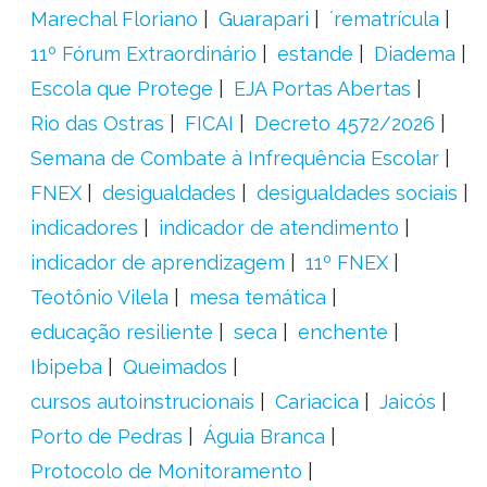
Marechal Floriano
Guarapari
´rematrícula
11º Fórum Extraordinário
estande
Diadema
Escola que Protege
EJA Portas Abertas
Rio das Ostras
FICAI
Decreto 4572/2026
Semana de Combate à Infrequência Escolar
FNEX
desigualdades
desigualdades sociais
indicadores
indicador de atendimento
indicador de aprendizagem
11º FNEX
Teotônio Vilela
mesa temática
educação resiliente
seca
enchente
Ibipeba
Queimados
cursos autoinstrucionais
Cariacica
Jaicós
Porto de Pedras
Águia Branca
Protocolo de Monitoramento