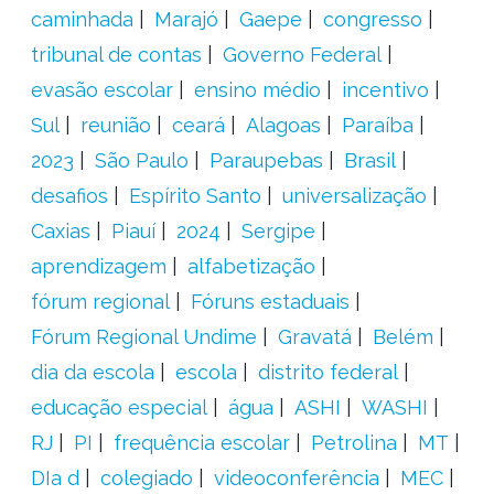
caminhada
Marajó
Gaepe
congresso
tribunal de contas
Governo Federal
evasão escolar
ensino médio
incentivo
Sul
reunião
ceará
Alagoas
Paraíba
2023
São Paulo
Paraupebas
Brasil
desafios
Espírito Santo
universalização
Caxias
Piauí
2024
Sergipe
aprendizagem
alfabetização
fórum regional
Fóruns estaduais
Fórum Regional Undime
Gravatá
Belém
dia da escola
escola
distrito federal
educação especial
água
ASHI
WASHI
RJ
PI
frequência escolar
Petrolina
MT
DIa d
colegiado
videoconferência
MEC