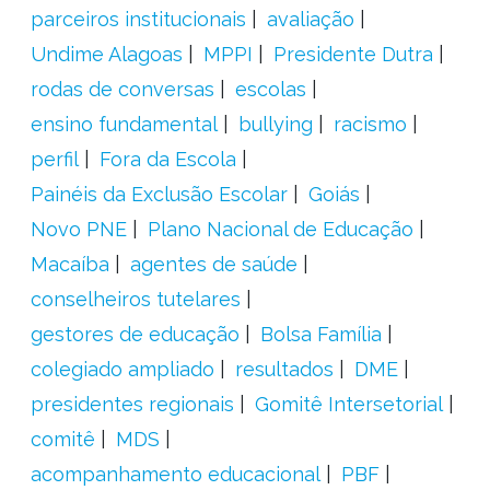
parceiros institucionais
avaliação
Undime Alagoas
MPPI
Presidente Dutra
rodas de conversas
escolas
ensino fundamental
bullying
racismo
perfil
Fora da Escola
Painéis da Exclusão Escolar
Goiás
Novo PNE
Plano Nacional de Educação
Macaíba
agentes de saúde
conselheiros tutelares
gestores de educação
Bolsa Família
colegiado ampliado
resultados
DME
presidentes regionais
Gomitê Intersetorial
comitê
MDS
acompanhamento educacional
PBF