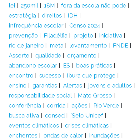
lei
250mil
18M
fora da escola não pode
estratégia
direitos
IDH
infrequência escolar
Censo 2024
prevenção
Filadélfia
projeto
iniciativa
rio de janeiro
meta
levantamento
FNDE
Asserte
qualidade
orçamento
abandono escolar
ES
boas práticas
encontro
sucesso
Ibura que protege
ensino
garantias
Alertas
jovens e adultos
responsabilidade social
Mato Grosso
conferência
corrida
ações
Rio Verde
busca ativa
consed
´Selo Unicef
eventos climáticos
crises climáticas
enchentes
ondas de calor
inundações