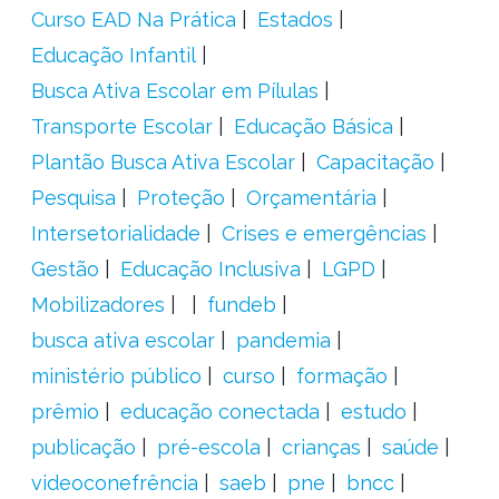
Curso EAD Na Prática
Estados
Educação Infantil
Busca Ativa Escolar em Pílulas
Transporte Escolar
Educação Básica
Plantão Busca Ativa Escolar
Capacitação
Pesquisa
Proteção
Orçamentária
Intersetorialidade
Crises e emergências
Gestão
Educação Inclusiva
LGPD
Mobilizadores
fundeb
busca ativa escolar
pandemia
ministério público
curso
formação
prêmio
educação conectada
estudo
publicação
pré-escola
crianças
saúde
videoconefrência
saeb
pne
bncc