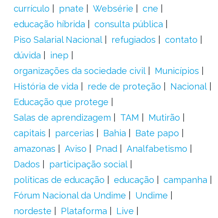
currículo
pnate
Websérie
cne
educação híbrida
consulta pública
Piso Salarial Nacional
refugiados
contato
dúvida
inep
organizações da sociedade civil
Municípios
História de vida
rede de proteção
Nacional
Educação que protege
Salas de aprendizagem
TAM
Mutirão
capitais
parcerias
Bahia
Bate papo
amazonas
Aviso
Pnad
Analfabetismo
Dados
participação social
políticas de educação
educação
campanha
Fórum Nacional da Undime
Undime
nordeste
Plataforma
Live