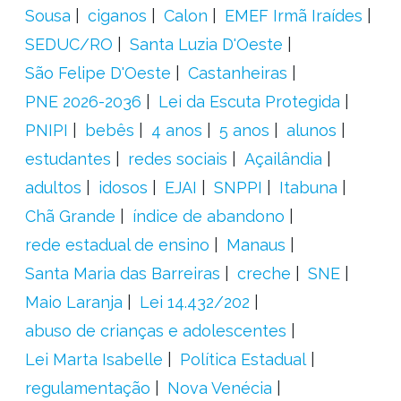
Sousa
ciganos
Calon
EMEF Irmã Iraídes
SEDUC/RO
Santa Luzia D'Oeste
São Felipe D'Oeste
Castanheiras
PNE 2026-2036
Lei da Escuta Protegida
PNIPI
bebês
4 anos
5 anos
alunos
estudantes
redes sociais
Açailândia
adultos
idosos
EJAI
SNPPI
Itabuna
Chã Grande
índice de abandono
rede estadual de ensino
Manaus
Santa Maria das Barreiras
creche
SNE
Maio Laranja
Lei 14.432/202
abuso de crianças e adolescentes
Lei Marta Isabelle
Política Estadual
regulamentação
Nova Venécia