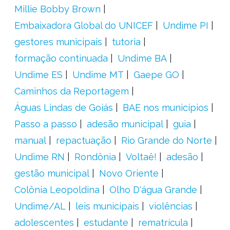
Millie Bobby Brown
Embaixadora Global do UNICEF
Undime PI
gestores municipais
tutoria
formação continuada
Undime BA
Undime ES
Undime MT
Gaepe GO
Caminhos da Reportagem
Águas Lindas de Goiás
BAE nos municípios
Passo a passo
adesão municipal
guia
manual
repactuação
Rio Grande do Norte
Undime RN
Rondônia
Voltaê!
adesão
gestão municipal
Novo Oriente
Colônia Leopoldina
Olho D'água Grande
Undime/AL
leis municipais
violências
adolescentes
estudante
rematrícula