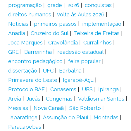
programação
grade
2026
conquistas
direitos humanos
Volta às Aulas 2026
Notícias
primeiros passos
implementação
Anadia
Cruzeiro do Sul
Teixeira de Freitas
Joca Marques
Cravolândia
Curralinhos
GRE
Barreirinha
readesão estadual
encontro pedagógico
feira popular
dissertação
UFC
Barbalha
Primavera do Leste
Igarapé-Açu
Protocolo BAE
Conasems
UBS
Ipiranga
Areia
Jucás
Congemas
Valdiosmar Santos
Messias
Nova Canaã
São Roberto
Japaratinga
Assunção do Piauí
Montadas
Parauapebas