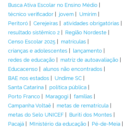
Busca Ativa Escolar no Ensino Médio
técnico verificador
jovem
Umirim
Peritoró
Cerejeiras
atividades obrigatórias
resultado sistêmico 2
Região Nordeste
Censo Escolar 2025
matrículas
crianças e adolescentes
lançamento
redes de educação
matriz de autoavaliação
Educacenso
alunos não encontrados
BAE nos estados
Undime SC
Santa Catarina
política pública
Porto Franco
Maragogi
famílias
Campanha Voltaê
metas de rematrícula
metas do Selo UNICEF
Buriti dos Montes
Pacajá
MInistério da educação
Pé-de-Meia