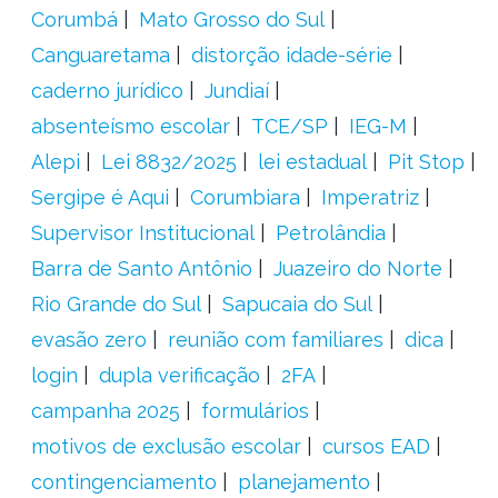
Corumbá
Mato Grosso do Sul
Canguaretama
distorção idade-série
caderno jurídico
Jundiaí
absenteísmo escolar
TCE/SP
IEG-M
Alepi
Lei 8832/2025
lei estadual
Pit Stop
Sergipe é Aqui
Corumbiara
Imperatriz
Supervisor Institucional
Petrolândia
Barra de Santo Antônio
Juazeiro do Norte
Rio Grande do Sul
Sapucaia do Sul
evasão zero
reunião com familiares
dica
login
dupla verificação
2FA
campanha 2025
formulários
motivos de exclusão escolar
cursos EAD
contingenciamento
planejamento