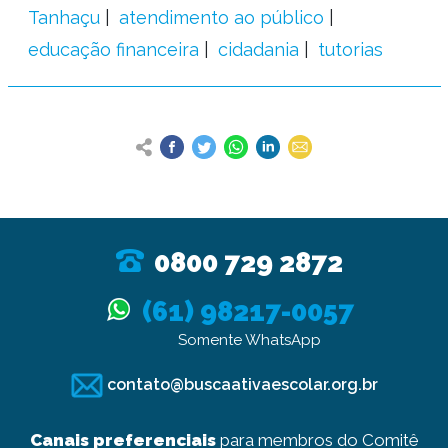
Tanhaçu
atendimento ao público
educação financeira
cidadania
tutorias
0800 729 2872
(61) 98217-0057
Somente WhatsApp
contato@buscaativaescolar.org.br
Canais preferenciais
para membros do Comitê