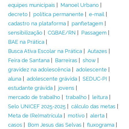
equipes municipais
Manoel Urbano
decreto
política permanente
e-mail
cadastro na plataforma
panfletagem
sensibilização
CGBAE/RN
Passagem
BAE na Prática
Busca Ativa Escolar na Prática
Autazes
Feira de Santana
Barreiras
show
gravidez na adolescência
adolescente
aluna
adolescente grávida
SEDUC-PI
estudante grávida
jovens
mercado de trabalho
trabalho
leitura
Selo UNICEF 2025-2025
cálculo das metas
Meta de (Re)matrícula
motivo
alerta
casos
Bom Jesus das Selvas
fluxograma