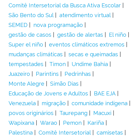
Comitê Intersetorial da Busca Ativa Escolar
São Bento do Sul
atendimento virtual
SEMED
nova programação
gestão de casos
gestão de alertas
El niño
Super el niño
eventos climáticos extremos
mudanças climáticas
secas e queimadas
tempestades
Timon
Undime Bahia
Juazeiro
Parintins
Pedrinhas
Monte Alegre
Simão Dias
Educação de Jovens e Adultos
BAE EJA
Venezuela
migração
comunidade indígena
povos originários
Taurepang
Macuxi
Wapixana
Warao
Pemon
Kariña
Palestina
Comitê Intersetorial
camisetas