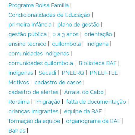
Programa Bolsa Família
Condicionalidades de Educação
primeira infância
plano de gestão
gestão pública
0 a 3 anos
orientação
ensino técnico
quilombola
indígena
comunidades indígenas
comunidades quilombola
Biblioteca BAE
indígenas
Secadi
PNEERQ
PNEEI-TEE
Motivos
cadastro de casos
cadastro de alertas
Arraial do Cabo
Roraima
imigração
falta de documentação
crianças imigrantes
equipe da BAE
formação da equipe
organograma da BAE
Bahias