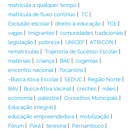
matrícula a qualquer tempo
matrícula de fluxo contínuo
TC
Exclusão escolar
direito à educação
TCE
vagas
Imigrantes
comunidades tradicionais
legislação
pobreza
UNICEF
ATRICON
rematrículas
Trajetória de Sucesso Escolar
materiais
criança
BAE
cogemas
encontro nacional
Tocantins
~Busca Ativa Escolar
SEDUC
Região Norte
BAV
Busca Ativa Vacinal
creches
mães
economia
palestra
Conselhos Municipais
Educação integral
educação empreendedora
mobilização
Fórum
Pará
teresina
Pernambuco