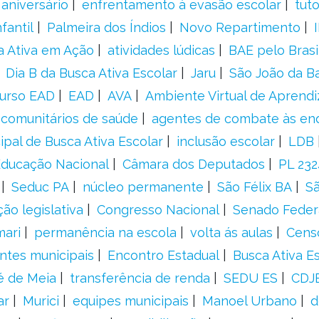
aniversário
enfrentamento à evasão escolar
tut
fantil
Palmeira dos Índios
Novo Repartimento
a Ativa em Ação
atividades lúdicas
BAE pelo Brasi
Dia B da Busca Ativa Escolar
Jaru
São João da B
urso EAD
EAD
AVA
Ambiente Virtual de Aprend
comunitários de saúde
agentes de combate às en
ipal de Busca Ativa Escolar
inclusão escolar
LDB
 Educação Nacional
Câmara dos Deputados
PL 23
Seduc PA
núcleo permanente
São Félix BA
Sã
ão legislativa
Congresso Nacional
Senado Feder
mari
permanência na escola
volta ás aulas
Cens
entes municipais
Encontro Estadual
Busca Ativa E
é de Meia
transferência de renda
SEDU ES
CDJ
ar
Murici
equipes municipais
Manoel Urbano
d