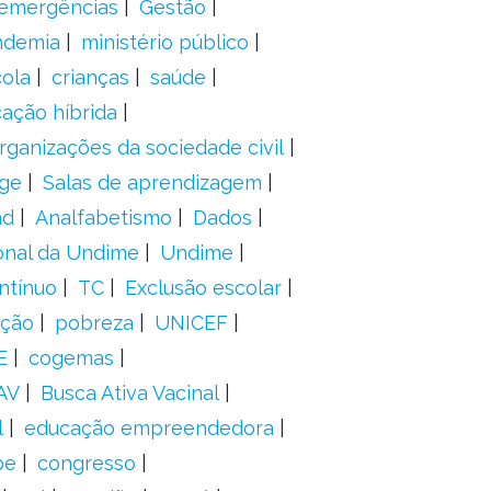
 emergências
Gestão
ndemia
ministério público
ola
crianças
saúde
ação híbrida
rganizações da sociedade civil
ge
Salas de aprendizagem
ad
Analfabetismo
Dados
onal da Undime
Undime
ntínuo
TC
Exclusão escolar
ação
pobreza
UNICEF
E
cogemas
AV
Busca Ativa Vacinal
l
educação empreendedora
pe
congresso