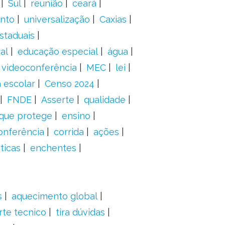
Sul
reunião
ceará
anto
universalização
Caxias
staduais
al
educação especial
água
videoconferência
MEC
lei
 escolar
Censo 2024
FNDE
Asserte
qualidade
 que protege
ensino
onferência
corrida
ações
ticas
enchentes
s
aquecimento global
rte tecnico
tira dúvidas