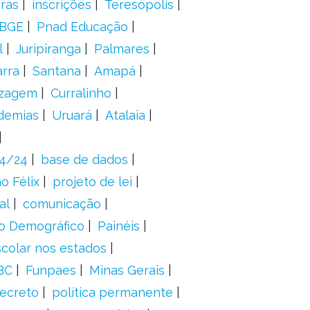
oras
inscrições
Teresópolis
IBGE
Pnad Educação
l
Juripiranga
Palmares
arra
Santana
Amapá
izagem
Curralinho
demias
Uruará
Atalaia
24/24
base de dados
o Félix
projeto de lei
al
comunicação
o Demográfico
Painéis
scolar nos estados
BC
Funpaes
Minas Gerais
ecreto
política permanente