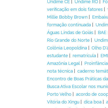
Undime CE
Undime RO
Fó
verificação em dois fatores
Millie Bobby Brown
Embaix
formação continuada
Undi
Águas Lindas de Goiás
BAE 
Rio Grande do Norte
Undim
Colônia Leopoldina
Olho D'
estudante
rematrícula
EME
Amazônia Legal
Proinfância
nota técnica
caderno temát
Encontro de Boas Práticas da
Busca Ativa Escolar nos muni
Porto Velho
acordo de coo
Vitória do Xingu
dica boa