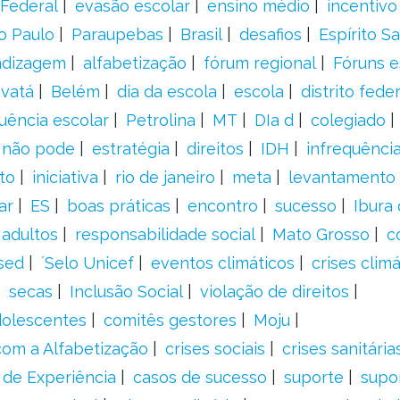
Federal
evasão escolar
ensino médio
incentivo
o Paulo
Paraupebas
Brasil
desafios
Espírito S
ndizagem
alfabetização
fórum regional
Fóruns e
vatá
Belém
dia da escola
escola
distrito feder
uência escolar
Petrolina
MT
DIa d
colegiado
a não pode
estratégia
direitos
IDH
infrequência
to
iniciativa
rio de janeiro
meta
levantamento
ar
ES
boas práticas
encontro
sucesso
Ibura
 adultos
responsabilidade social
Mato Grosso
c
sed
´Selo Unicef
eventos climáticos
crises climá
secas
Inclusão Social
violação de direitos
adolescentes
comitês gestores
Moju
om a Alfabetização
crises sociais
crises sanitária
 de Experiência
casos de sucesso
suporte
supo