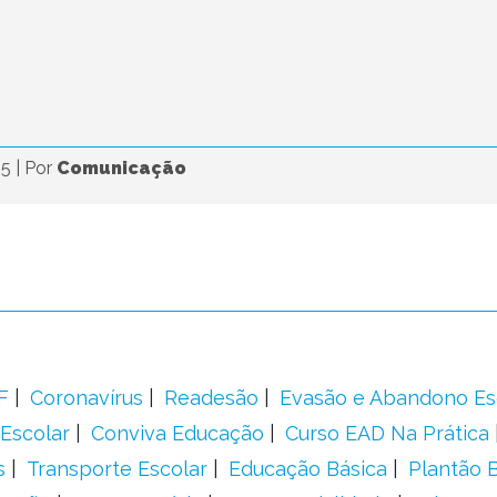
25
|
Por
Comunicação
F
Coronavírus
Readesão
Evasão e Abandono Es
Escolar
Conviva Educação
Curso EAD Na Prática
s
Transporte Escolar
Educação Básica
Plantão B