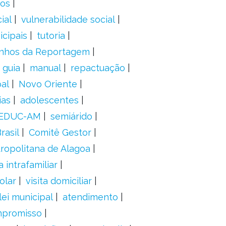
dos
ial
vulnerabilidade social
cipais
tutoria
nhos da Reportagem
guia
manual
repactuação
al
Novo Oriente
ias
adolescentes
EDUC-AM
semiárido
rasil
Comitê Gestor
ropolitana de Alagoa
a intrafamiliar
olar
visita domiciliar
lei municipal
atendimento
mpromisso