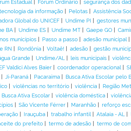
rum Estadual
Fórum Ordinário
segurança dos da
tecnologia da informação
Pelotas
Assistência Soc
adora Global do UNICEF
Undime PI
gestores muni
me BA
Undime ES
Undime MT
Gaepe GO
Cami
nos municípios
Passo a passo
adesão municipal
e RN
Rondônia
Voltaê!
adesão
gestão municip
água Grande
Undime/AL
leis municipais
violênc
F Valdici Alves Baier
coordenador operacional
S
Ji-Paraná
Pacaraima
Busca Ativa Escolar pelo B
ico
violências no território
violência
Região Met
 Busca Ativa Escolar
violência doméstica
violênci
cípios
São Vicente Férrer
Maranhão
reforço esc
peração
Irauçuba
trabalho infantil
Atalaia - AL
aceite do prefeito
termo de adesão
termo de co