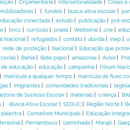
teção
Orçamentária
Intersetorialidade
Crises e
Mobilizadores
fundeb
busca ativa escolar
pa
educação conectada
estudo
publicação
pré-esc
e
bncc
currículo
pnate
Websérie
cne
educ
al Nacional
refugiados
contato
dúvida
inep
o
rede de proteção
Nacional
Educação que prote
rcerias
Bahia
Bate papo
amazonas
Aviso
Pn
s de educação
educação
campanha
Fórum Naci
matrícula a qualquer tempo
matrícula de fluxo co
gas
Imigrantes
comunidades tradicionais
legisl
jetória de Sucesso Escolar
materiais
criança
BA
s
~Busca Ativa Escolar
SEDUC
Região Norte
B
palestra
Conselhos Municipais
Educação integra
teresina
Pernambuco
caminhada
Marajó
Gae