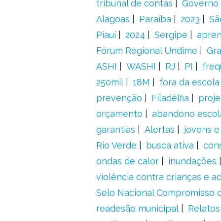
tribunal de contas
Governo 
Alagoas
Paraíba
2023
Sã
Piauí
2024
Sergipe
apre
Fórum Regional Undime
Gra
ASHI
WASHI
RJ
PI
freq
250mil
18M
fora da escol
prevenção
Filadélfia
proje
orçamento
abandono escol
garantias
Alertas
jovens e
Rio Verde
busca ativa
con
ondas de calor
inundações
violência contra crianças e 
Selo Nacional Compromisso c
readesão municipal
Relatos