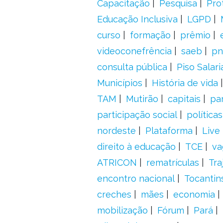
Capacitação
Pesquisa
Pro
Educação Inclusiva
LGPD
curso
formação
prêmio
videoconefrência
saeb
pn
consulta pública
Piso Salari
Municípios
História de vida
TAM
Mutirão
capitais
pa
participação social
política
nordeste
Plataforma
Live
direito à educação
TCE
va
ATRICON
rematrículas
Tra
encontro nacional
Tocantin
creches
mães
economia
mobilização
Fórum
Pará