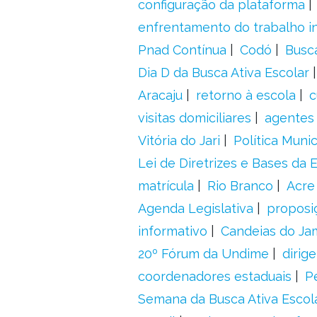
configuração da plataforma
enfrentamento do trabalho in
Pnad Contínua
Codó
Busc
Dia D da Busca Ativa Escolar
Aracaju
retorno à escola
c
visitas domiciliares
agentes 
Vitória do Jari
Política Munic
Lei de Diretrizes e Bases da
matrícula
Rio Branco
Acre
Agenda Legislativa
proposiç
informativo
Candeias do Ja
20º Fórum da Undime
dirig
coordenadores estaduais
P
Semana da Busca Ativa Escol