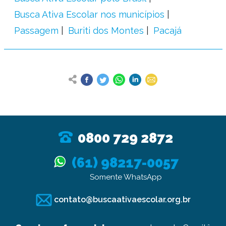
Busca Ativa Escolar nos municípios
Passagem
Buriti dos Montes
Pacajá
0800 729 2872
(61) 98217-0057
Somente WhatsApp
contato@buscaativaescolar.org.br