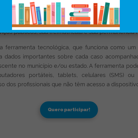
ntantes de diferentes áreas – Educação, Saúde, A
e proteção. Cada secretaria e profissional tem 
scente fora da escola ou em risco de abandono, até
iços públicos, sua (re)matrícula e sua permanência 
 ferramenta tecnológica, que funciona como um g
na dados importantes sobre cada caso acompanhad
escente no município e/ou estado. A ferramenta pode
dores portáteis, tablets, celulares (SMS) ou
uso dos profissionais que não têm acesso a dispositiv
Quero participar!