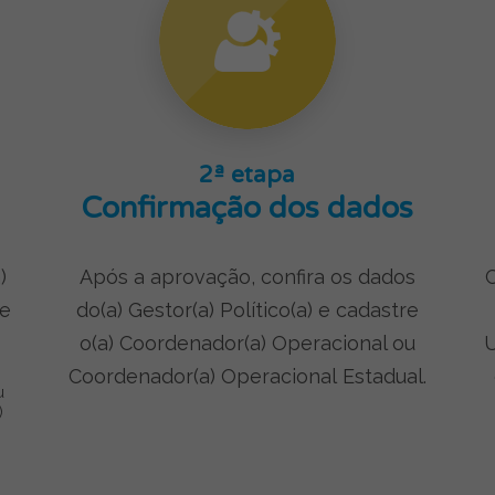
2ª etapa
Confirmação dos dados
)
Após a aprovação, confira os dados
C
de
do(a) Gestor(a) Político(a) e cadastre
o(a) Coordenador(a) Operacional ou
U
Coordenador(a)
Operacional
Estadual.
u
)