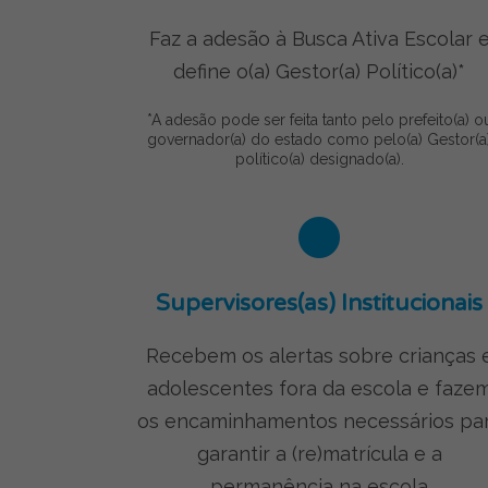
Faz a adesão à Busca Ativa Escolar 
define o(a) Gestor(a) Político(a)*
*A adesão pode ser feita tanto pelo prefeito(a) o
governador(a) do estado como pelo(a) Gestor(a
político(a) designado(a).
Supervisores(as) Institucionais
Recebem os alertas sobre crianças 
adolescentes fora da escola e faze
os encaminhamentos necessários pa
garantir a (re)matrícula e a
permanência na escola