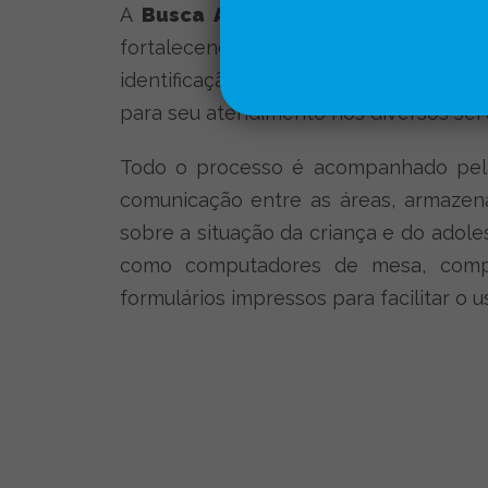
A
Busca Ativa Escolar
reúne represe
fortalecendo, dessa forma, a rede d
identificação de uma criança ou adole
para seu atendimento nos diversos serv
Todo o processo é acompanhado pela
comunicação entre as áreas, armaze
sobre a situação da criança e do adol
como computadores de mesa, computa
formulários impressos para facilitar o 