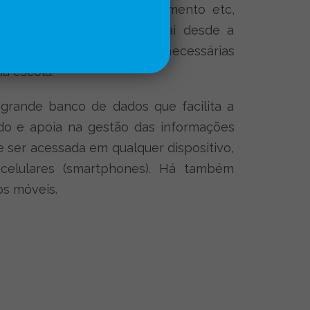
ssistência Social, Planejamento etc,
um papel específico, que vai desde a
 a tomada das providências necessárias
na escola.
rande banco de dados que facilita a
o e apoia na gestão das informações
 ser acessada em qualquer dispositivo,
 celulares (smartphones). Há também
os móveis.