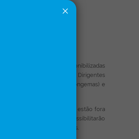
rramenta tecnológica disponibilizadas
a com a União Nacional dos Dirigentes
ais de Assistência Social (Congemas) e
 crianças e adolescentes que estão fora
têm dados concretos que possibilitarão
direitos de meninas e meninos.