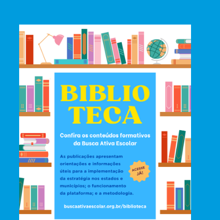
Sobre a
Busca Ativa Escolar
ia composta por uma metodologia social e uma fe
ios. Ela foi desenvolvida pelo UNICEF, em parceri
 apoio do Colegiado Nacional de Gestores Municip
unicipais de Saúde (Conasems).
ntificação, registro, controle e acompanhamento de
meio da Busca Ativa Escolar, municípios e estados 
líticas públicas que contribuam para a garantia de 