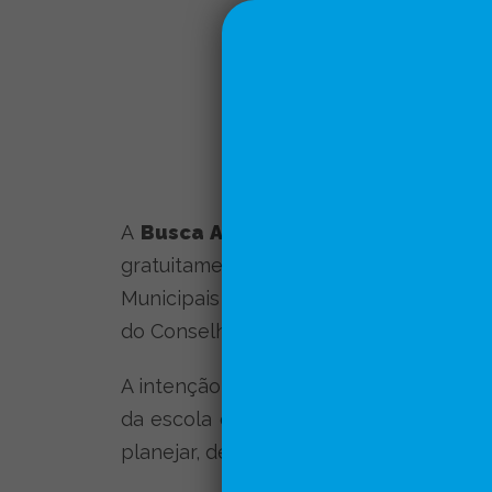
A
Busca Ativa Escolar
é uma estratég
gratuitamente para estados e municíp
Municipais de Educação (Undime) e com
do Conselho Nacional de Secretarias M
A intenção é apoiar os governos na ide
da escola ou em risco de evasão. Por 
planejar, desenvolver e implementar po