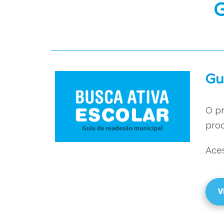
G
Gu
O pr
proc
Aces
V