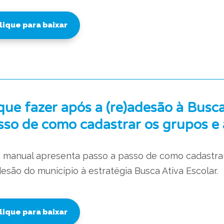
lique para baixar
que fazer após a (re)adesão à Busca
sso de como cadastrar os grupos e a
 manual apresenta passo a passo de como cadastrar 
esão do município à estratégia Busca Ativa Escolar.
lique para baixar