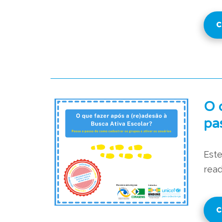
C
O 
pa
Este
read
C