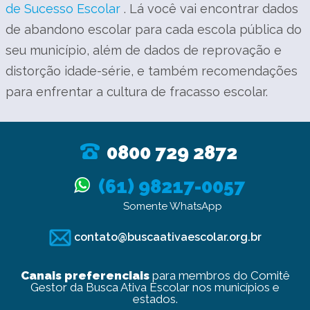
de Sucesso Escolar
. Lá você vai encontrar dados
de abandono escolar para cada escola pública do
seu município, além de dados de reprovação e
distorção idade-série, e também recomendações
para enfrentar a cultura de fracasso escolar.
0800 729 2872
(61) 98217-0057
Somente WhatsApp
contato@buscaativaescolar.org.br
Canais preferenciais
para membros do Comitê
Gestor da Busca Ativa Escolar nos municípios e
estados.