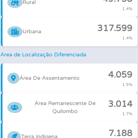
Rural
1.4%
317.599
Urbana
1.4%
Área de Localização Diferenciada
4.059
Área De Assentamento
1.5%
3.014
Área Remanescente De
Quilombo
1.7%
7.188
Terra Indígena