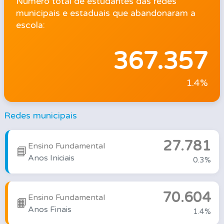
Número total de estudantes das redes
municipais e estaduais que abandonaram a
escola:
367.357
1.4%
Redes municipais
27.781
Ensino Fundamental
📘
Anos Iniciais
0.3%
70.604
Ensino Fundamental
📙
Anos Finais
1.4%