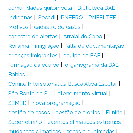
comunidades quilombola
Biblioteca BAE
indígenas
Secadi
PNEERQ
PNEEI-TEE
Motivos
cadastro de casos
cadastro de alertas
Arraial do Cabo
Roraima
imigração
falta de documentação
crianças imigrantes
equipe da BAE
formação da equipe
organograma da BAE
Bahias
Comitê Intersetorial da Busca Ativa Escolar
São Bento do Sul
atendimento virtual
SEMED
nova programação
gestão de casos
gestão de alertas
El niño
Super el niño
eventos climáticos extremos
mudanças climáticas
secas e queimadas