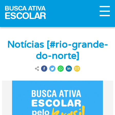
Notícias [#rio-grande-
do-norte]