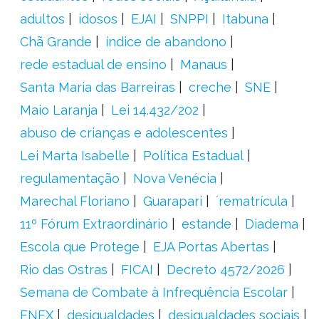
adultos
idosos
EJAI
SNPPI
Itabuna
Chã Grande
índice de abandono
rede estadual de ensino
Manaus
Santa Maria das Barreiras
creche
SNE
Maio Laranja
Lei 14.432/202
abuso de crianças e adolescentes
Lei Marta Isabelle
Política Estadual
regulamentação
Nova Venécia
Marechal Floriano
Guarapari
´rematrícula
11º Fórum Extraordinário
estande
Diadema
Escola que Protege
EJA Portas Abertas
Rio das Ostras
FICAI
Decreto 4572/2026
Semana de Combate à Infrequência Escolar
FNEX
desigualdades
desigualdades sociais