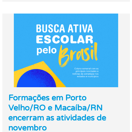
Formações em Porto
Velho/RO e Macaíba/RN
encerram as atividades de
novembro