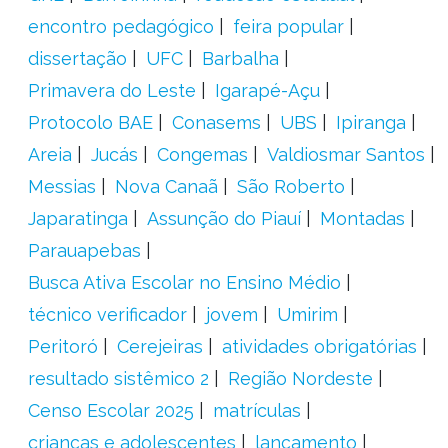
encontro pedagógico
feira popular
dissertação
UFC
Barbalha
Primavera do Leste
Igarapé-Açu
Protocolo BAE
Conasems
UBS
Ipiranga
Areia
Jucás
Congemas
Valdiosmar Santos
Messias
Nova Canaã
São Roberto
Japaratinga
Assunção do Piauí
Montadas
Parauapebas
Busca Ativa Escolar no Ensino Médio
técnico verificador
jovem
Umirim
Peritoró
Cerejeiras
atividades obrigatórias
resultado sistêmico 2
Região Nordeste
Censo Escolar 2025
matrículas
crianças e adolescentes
lançamento