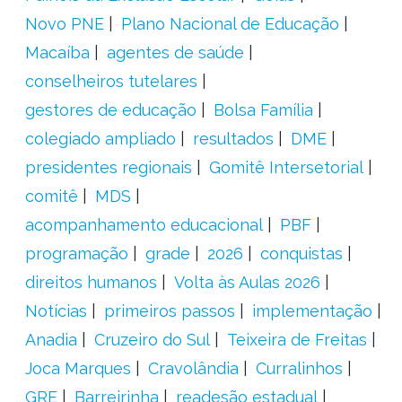
Novo PNE
Plano Nacional de Educação
Macaíba
agentes de saúde
conselheiros tutelares
gestores de educação
Bolsa Família
colegiado ampliado
resultados
DME
presidentes regionais
Gomitê Intersetorial
comitê
MDS
acompanhamento educacional
PBF
programação
grade
2026
conquistas
direitos humanos
Volta às Aulas 2026
Notícias
primeiros passos
implementação
Anadia
Cruzeiro do Sul
Teixeira de Freitas
Joca Marques
Cravolândia
Curralinhos
GRE
Barreirinha
readesão estadual