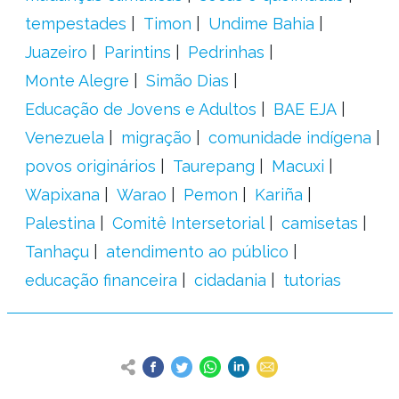
tempestades
Timon
Undime Bahia
Juazeiro
Parintins
Pedrinhas
Monte Alegre
Simão Dias
Educação de Jovens e Adultos
BAE EJA
Venezuela
migração
comunidade indígena
povos originários
Taurepang
Macuxi
Wapixana
Warao
Pemon
Kariña
Palestina
Comitê Intersetorial
camisetas
Tanhaçu
atendimento ao público
educação financeira
cidadania
tutorias