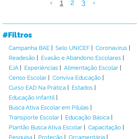
‹
1
2
3
›
#Filtros
Campanha BAE
Selo UNICEF
Coronavírus
Readesão
Evasão e Abandono Escolares
EJA
Experiências
Alimentação Escolar
Censo Escolar
Conviva Educação
Curso EAD Na Prática
Estados
Educação Infantil
Busca Ativa Escolar em Pílulas
Transporte Escolar
Educação Básica
Plantão Busca Ativa Escolar
Capacitação
Pesquisa
Proteção
Orçamentária