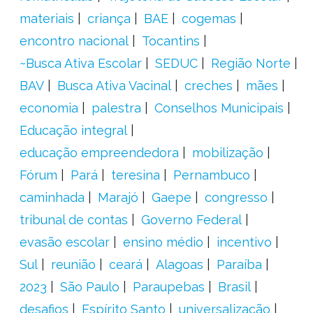
materiais
criança
BAE
cogemas
encontro nacional
Tocantins
~Busca Ativa Escolar
SEDUC
Região Norte
BAV
Busca Ativa Vacinal
creches
mães
economia
palestra
Conselhos Municipais
Educação integral
educação empreendedora
mobilização
Fórum
Pará
teresina
Pernambuco
caminhada
Marajó
Gaepe
congresso
tribunal de contas
Governo Federal
evasão escolar
ensino médio
incentivo
Sul
reunião
ceará
Alagoas
Paraíba
2023
São Paulo
Paraupebas
Brasil
desafios
Espírito Santo
universalização