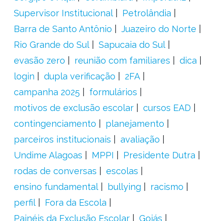
Supervisor Institucional
Petrolândia
Barra de Santo Antônio
Juazeiro do Norte
Rio Grande do Sul
Sapucaia do Sul
evasão zero
reunião com familiares
dica
login
dupla verificação
2FA
campanha 2025
formulários
motivos de exclusão escolar
cursos EAD
contingenciamento
planejamento
parceiros institucionais
avaliação
Undime Alagoas
MPPI
Presidente Dutra
rodas de conversas
escolas
ensino fundamental
bullying
racismo
perfil
Fora da Escola
Painéis da Exclusão Escolar
Goiás