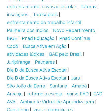
enfrentamento à evasão escolar
tutoras
inscrições
Teresópolis
enfrentamento do trabalho infantil
Palmeira dos Índios
Novo Repartimento
IBGE
Pnad Educação
Pnad Contínua
Codó
Busca Ativa em Ação
atividades lúdicas
BAE pelo Brasil
Juripiranga
Palmares
Dia D da Busca Ativa Escolar
Dia B da Busca Ativa Escolar
Jaru
São João da Barra
Santana
Amapá
Aracaju
retorno à escola
curso EAD
EAD
AVA
Ambiente Virtual de Aprendizagem
Curralinho
visitas domiciliares