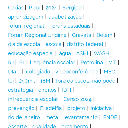
Caxias
Piauí
2024
Sergipe
aprendizagem
alfabetização
fórum regional
Fóruns estaduais
Fórum Regional Undime
Gravatá
Belém
dia da escola
escola
distrito federal
educação especial
água
ASHI
WASHI
RJ
PI
frequência escolar
Petrolina
MT
DIa d
colegiado
videoconferência
MEC
lei
250mil
18M
fora da escola não pode
estratégia
direitos
IDH
infrequência escolar
Censo 2024
prevenção
Filadélfia
projeto
iniciativa
rio de janeiro
meta
levantamento
FNDE
Asserte
qualidade
orçamento