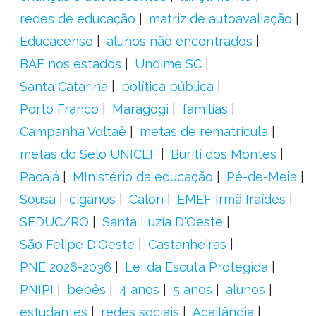
redes de educação
matriz de autoavaliação
Educacenso
alunos não encontrados
BAE nos estados
Undime SC
Santa Catarina
política pública
Porto Franco
Maragogi
famílias
Campanha Voltaê
metas de rematrícula
metas do Selo UNICEF
Buriti dos Montes
Pacajá
MInistério da educação
Pé-de-Meia
Sousa
ciganos
Calon
EMEF Irmã Iraídes
SEDUC/RO
Santa Luzia D'Oeste
São Felipe D'Oeste
Castanheiras
PNE 2026-2036
Lei da Escuta Protegida
PNIPI
bebês
4 anos
5 anos
alunos
estudantes
redes sociais
Açailândia