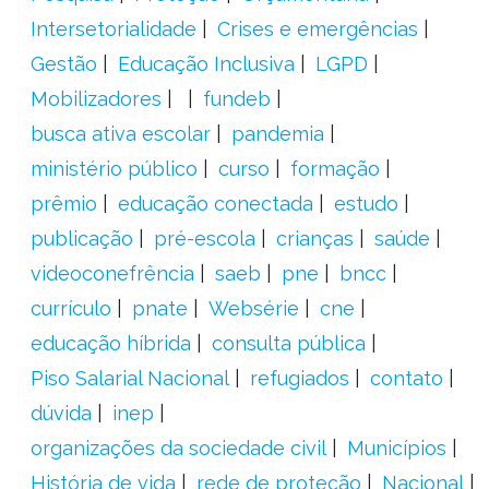
Intersetorialidade
Crises e emergências
Gestão
Educação Inclusiva
LGPD
Mobilizadores
fundeb
busca ativa escolar
pandemia
ministério público
curso
formação
prêmio
educação conectada
estudo
publicação
pré-escola
crianças
saúde
videoconefrência
saeb
pne
bncc
currículo
pnate
Websérie
cne
educação híbrida
consulta pública
Piso Salarial Nacional
refugiados
contato
dúvida
inep
organizações da sociedade civil
Municípios
História de vida
rede de proteção
Nacional