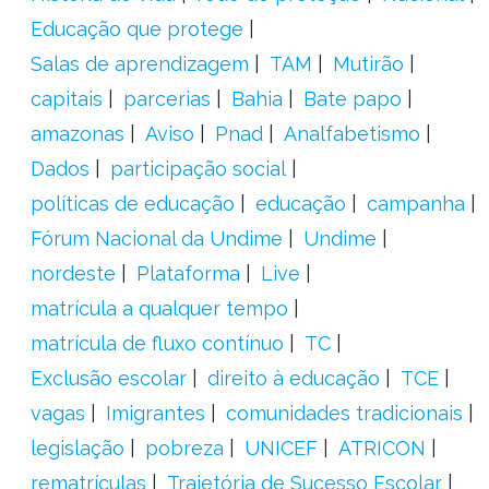
Educação que protege
Salas de aprendizagem
TAM
Mutirão
capitais
parcerias
Bahia
Bate papo
amazonas
Aviso
Pnad
Analfabetismo
Dados
participação social
políticas de educação
educação
campanha
Fórum Nacional da Undime
Undime
nordeste
Plataforma
Live
matrícula a qualquer tempo
matrícula de fluxo contínuo
TC
Exclusão escolar
direito à educação
TCE
vagas
Imigrantes
comunidades tradicionais
legislação
pobreza
UNICEF
ATRICON
rematrículas
Trajetória de Sucesso Escolar