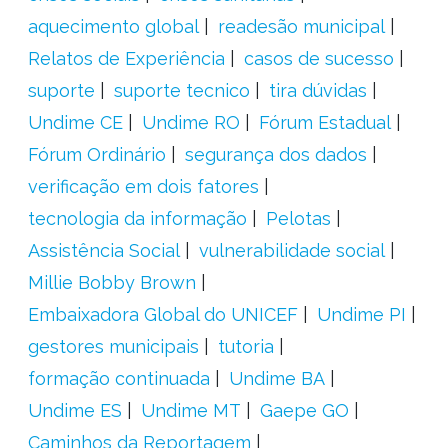
aquecimento global
readesão municipal
Relatos de Experiência
casos de sucesso
suporte
suporte tecnico
tira dúvidas
Undime CE
Undime RO
Fórum Estadual
Fórum Ordinário
segurança dos dados
verificação em dois fatores
tecnologia da informação
Pelotas
Assistência Social
vulnerabilidade social
Millie Bobby Brown
Embaixadora Global do UNICEF
Undime PI
gestores municipais
tutoria
formação continuada
Undime BA
Undime ES
Undime MT
Gaepe GO
Caminhos da Reportagem