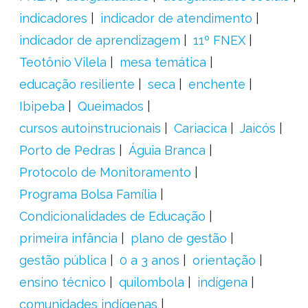
indicadores
indicador de atendimento
indicador de aprendizagem
11º FNEX
Teotônio Vilela
mesa temática
educação resiliente
seca
enchente
Ibipeba
Queimados
cursos autoinstrucionais
Cariacica
Jaicós
Porto de Pedras
Águia Branca
Protocolo de Monitoramento
Programa Bolsa Família
Condicionalidades de Educação
primeira infância
plano de gestão
gestão pública
0 a 3 anos
orientação
ensino técnico
quilombola
indígena
comunidades indígenas