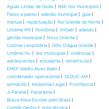
Águas Lindas de Goiás
BAE nos municípios
Passo a passo
adesão municipal
guia
manual
repactuação
Rio Grande do Norte
Undime RN
Rondônia
Voltaê!
adesão
gestão municipal
Novo Oriente
Colônia Leopoldina
Olho D'água Grande
Undime/AL
leis municipais
violências
adolescentes
estudante
rematrícula
EMEF Valdici Alves Baier
coordenador operacional
SEDUC-AM
semiárido
Amazônia Legal
Proinfância
Ji-Paraná
Pacaraima
Busca Ativa Escolar pelo Brasil
Comitê Gestor
nota técnica