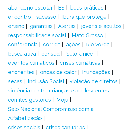
abandono escolar
ES
boas práticas
encontro
sucesso
Ibura que protege
ensino
garantias
Alertas
jovens e adultos
responsabilidade social
Mato Grosso
conferência
corrida
ações
Rio Verde
busca ativa
consed
´Selo Unicef
eventos climáticos
crises climáticas
enchentes
ondas de calor
inundações
secas
Inclusão Social
violação de direitos
violência contra crianças e adolescentes
comitês gestores
Moju
Selo Nacional Compromisso com a
Alfabetização
crises sociais
crises sanitárias