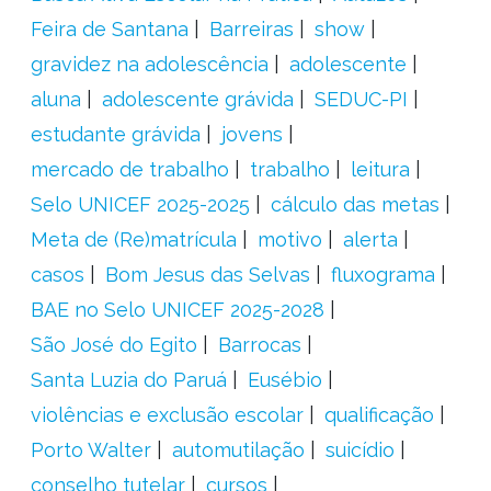
Feira de Santana
Barreiras
show
gravidez na adolescência
adolescente
aluna
adolescente grávida
SEDUC-PI
estudante grávida
jovens
mercado de trabalho
trabalho
leitura
Selo UNICEF 2025-2025
cálculo das metas
Meta de (Re)matrícula
motivo
alerta
casos
Bom Jesus das Selvas
fluxograma
BAE no Selo UNICEF 2025-2028
São José do Egito
Barrocas
Santa Luzia do Paruá
Eusébio
violências e exclusão escolar
qualificação
Porto Walter
automutilação
suicídio
conselho tutelar
cursos