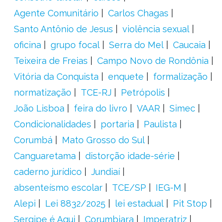
Agente Comunitário
Carlos Chagas
Santo Antônio de Jesus
violência sexual
oficina
grupo focal
Serra do Mel
Caucaia
Teixeira de Freias
Campo Novo de Rondônia
Vitória da Conquista
enquete
formalização
normatização
TCE-RJ
Petrópolis
João Lisboa
feira do livro
VAAR
Simec
Condicionalidades
portaria
Paulista
Corumbá
Mato Grosso do Sul
Canguaretama
distorção idade-série
caderno jurídico
Jundiaí
absenteísmo escolar
TCE/SP
IEG-M
Alepi
Lei 8832/2025
lei estadual
Pit Stop
Sergipe é Aqui
Corumbiara
Imperatriz