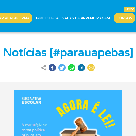
AR PLATAFORMA
BIBLIOTECA
SALAS DE APRENDIZAGEM
CURSOS
Notícias [#parauapebas]