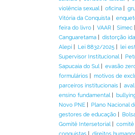
violência sexual
oficina
gr
Vitória da Conquista
enquet
feira do livro
VAAR
Simec
Canguaretama
distorção id
Alepi
Lei 8832/2025
lei es
Supervisor Institucional
Pet
Sapucaia do Sul
evasão zer
formulários
motivos de excl
parceiros institucionais
aval
ensino fundamental
bullyin
Novo PNE
Plano Nacional 
gestores de educação
Bolsa
Gomitê Intersetorial
comitê
conquistas
direitos humano