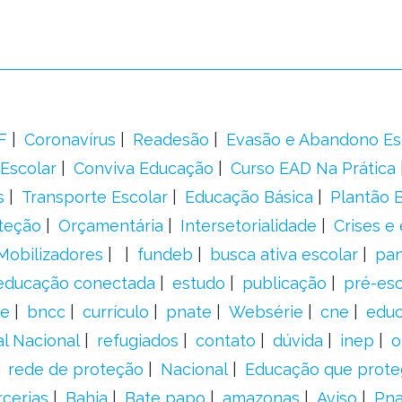
F
Coronavírus
Readesão
Evasão e Abandono Es
Escolar
Conviva Educação
Curso EAD Na Prática
s
Transporte Escolar
Educação Básica
Plantão B
teção
Orçamentária
Intersetorialidade
Crises e
Mobilizadores
fundeb
busca ativa escolar
pa
educação conectada
estudo
publicação
pré-esc
e
bncc
currículo
pnate
Websérie
cne
educ
al Nacional
refugiados
contato
dúvida
inep
o
rede de proteção
Nacional
Educação que prote
rcerias
Bahia
Bate papo
amazonas
Aviso
Pn