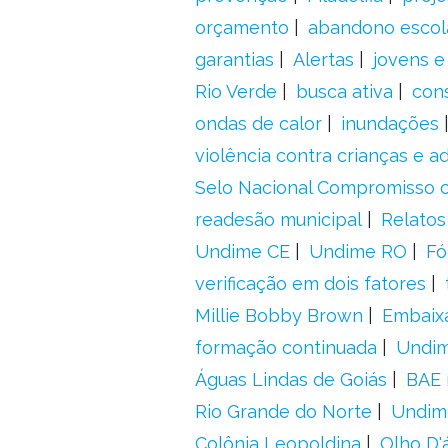
orçamento
abandono escol
garantias
Alertas
jovens e
Rio Verde
busca ativa
con
ondas de calor
inundações
violência contra crianças e 
Selo Nacional Compromisso c
readesão municipal
Relatos
Undime CE
Undime RO
Fó
verificação em dois fatores
Millie Bobby Brown
Embaix
formação continuada
Undi
Águas Lindas de Goiás
BAE 
Rio Grande do Norte
Undim
Colônia Leopoldina
Olho D'