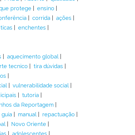
 que protege
ensino
onferência
corrida
ações
ticas
enchentes
s
aquecimento global
rte tecnico
tira dúvidas
dos
ial
vulnerabilidade social
cipais
tutoria
nhos da Reportagem
guia
manual
repactuação
al
Novo Oriente
ias
adolescentes