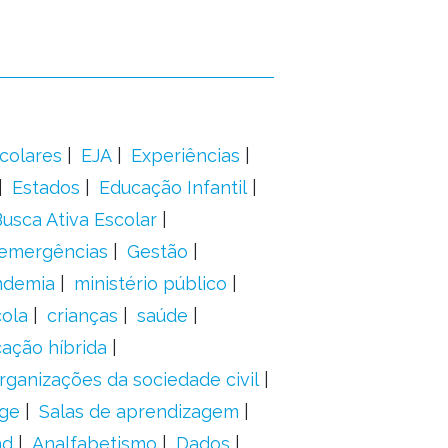
colares
EJA
Experiências
Estados
Educação Infantil
usca Ativa Escolar
 emergências
Gestão
ndemia
ministério público
ola
crianças
saúde
ação híbrida
rganizações da sociedade civil
ge
Salas de aprendizagem
ad
Analfabetismo
Dados