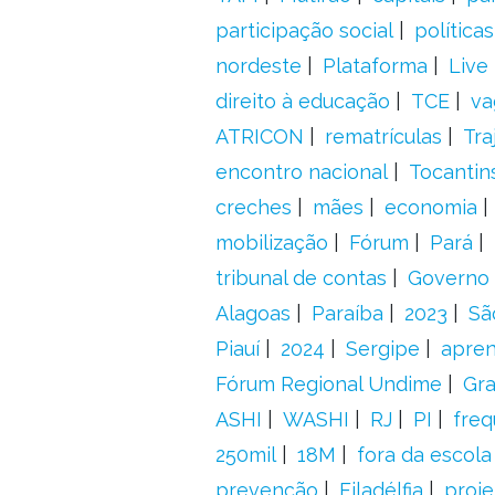
participação social
política
nordeste
Plataforma
Live
direito à educação
TCE
va
ATRICON
rematrículas
Tra
encontro nacional
Tocantin
creches
mães
economia
mobilização
Fórum
Pará
tribunal de contas
Governo 
Alagoas
Paraíba
2023
Sã
Piauí
2024
Sergipe
apre
Fórum Regional Undime
Gra
ASHI
WASHI
RJ
PI
freq
250mil
18M
fora da escol
prevenção
Filadélfia
proje