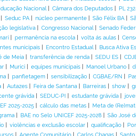
 Educação Nacional
Câmara dos Deputados
PL 23
Seduc PA
núcleo permanente
São Félix BA
Sã
ão legislativa
Congresso Nacional
Senado Feder
mari
permanência na escola
volta ás aulas
Cens
entes municipais
Encontro Estadual
Busca Ativa E
é de Meia
transferência de renda
SEDU ES
CDJ
ar
Murici
equipes municipais
Manoel Urbano
d
rma
panfletagem
sensibilização
CGBAE/RN
Pa
a
Autazes
Feira de Santana
Barreiras
show
g
cente grávida
SEDUC-PI
estudante grávida
jove
EF 2025-2025
cálculo das metas
Meta de (Re)matr
grama
BAE no Selo UNICEF 2025-2028
São José d
io
violências e exclusão escolar
qualificação
Por
ursos
Agente Comunitário
Carlos Chagas
Santo