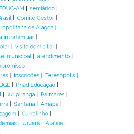
EDUC-AM
semiárido
rasil
Comitê Gestor
ropolitana de Alagoa
a intrafamiliar
olar
visita domiciliar
lei municipal
atendimento
mpromisso
oras
inscrições
Teresópolis
IBGE
Pnad Educação
l
Juripiranga
Palmares
arra
Santana
Amapá
izagem
Curralinho
demias
Uruará
Atalaia