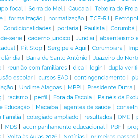
upo focal
Serra do Mel
Caucaia
Teixeira de Freia
e
formalização
normatização
TCE-RJ
Petrópol
Condicionalidades
portaria
Paulista
Corumbá
ade-série
caderno jurídico
Jundiaí
absenteísmo e
tadual
Pit Stop
Sergipe é Aqui
Corumbiara
Imp
rolândia
Barra de Santo Antônio
Juazeiro do Nort
o
reunião com familiares
dica
login
dupla verif
usão escolar
cursos EAD
contingenciamento
pl
iação
Undime Alagoas
MPPI
Presidente Dutra
g
racismo
perfil
Fora da Escola
Painéis da Excl
de Educação
Macaíba
agentes de saúde
conselh
 Família
colegiado ampliado
resultados
DME
MDS
acompanhamento educacional
PBF
pro
s
Volta às Aulas 2026
Notícias
primeiros passos