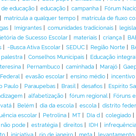
s de educação
educação
campanha
Fórum Naci
matrícula a qualquer tempo
matrícula de fluxo co
gas
Imigrantes
comunidades tradicionais
legisl
jetória de Sucesso Escolar
materiais
criança
BA
s
~Busca Ativa Escolar
SEDUC
Região Norte
B
palestra
Conselhos Municipais
Educação integra
teresina
Pernambuco
caminhada
Marajó
Gae
Federal
evasão escolar
ensino médio
incentivo
o Paulo
Paraupebas
Brasil
desafios
Espírito S
ndizagem
alfabetização
fórum regional
Fóruns e
vatá
Belém
dia da escola
escola
distrito feder
uência escolar
Petrolina
MT
DIa d
colegiado
a não pode
estratégia
direitos
IDH
infrequência
to
iniciativa
rio de janeiro
meta
levantamento