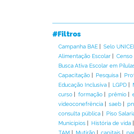
#Filtros
Campanha BAE
Selo UNICE
Alimentação Escolar
Censo 
Busca Ativa Escolar em Pílula
Capacitação
Pesquisa
Pro
Educação Inclusiva
LGPD
curso
formação
prêmio
videoconefrência
saeb
pn
consulta pública
Piso Salari
Municípios
História de vida
TAM
Mutirão
capitais
pa