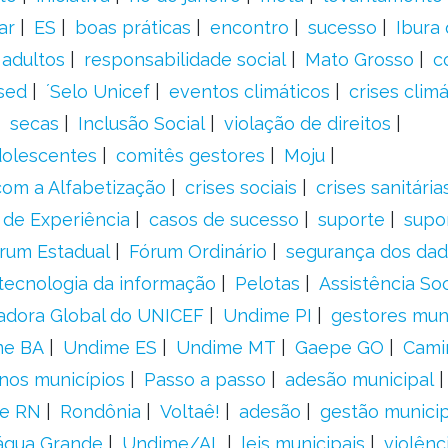
ar
ES
boas práticas
encontro
sucesso
Ibura
 adultos
responsabilidade social
Mato Grosso
c
sed
´Selo Unicef
eventos climáticos
crises climá
secas
Inclusão Social
violação de direitos
adolescentes
comitês gestores
Moju
om a Alfabetização
crises sociais
crises sanitária
 de Experiência
casos de sucesso
suporte
supo
rum Estadual
Fórum Ordinário
segurança dos da
tecnologia da informação
Pelotas
Assistência Soc
adora Global do UNICEF
Undime PI
gestores muni
me BA
Undime ES
Undime MT
Gaepe GO
Cami
nos municípios
Passo a passo
adesão municipal
e RN
Rondônia
Voltaê!
adesão
gestão municip
água Grande
Undime/AL
leis municipais
violênc