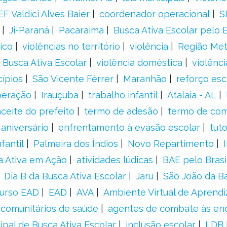
F Valdici Alves Baier
coordenador operacional
S
Ji-Paraná
Pacaraima
Busca Ativa Escolar pelo B
ico
violências no território
violência
Região Met
 Busca Ativa Escolar
violência doméstica
violênci
cípios
São Vicente Férrer
Maranhão
reforço esc
peração
Irauçuba
trabalho infantil
Atalaia - AL
aceite do prefeito
termo de adesão
termo de co
aniversário
enfrentamento à evasão escolar
tut
fantil
Palmeira dos Índios
Novo Repartimento
a Ativa em Ação
atividades lúdicas
BAE pelo Brasi
Dia B da Busca Ativa Escolar
Jaru
São João da B
urso EAD
EAD
AVA
Ambiente Virtual de Aprend
comunitários de saúde
agentes de combate às en
ipal de Busca Ativa Escolar
inclusão escolar
LDB