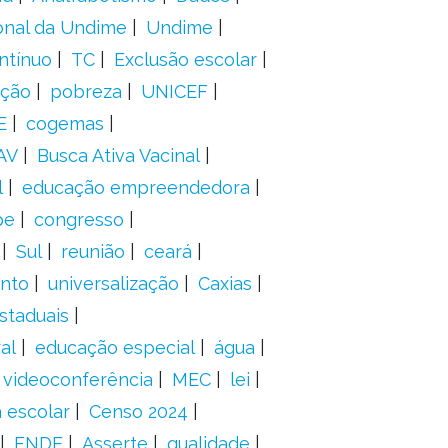
onal da Undime
Undime
ntínuo
TC
Exclusão escolar
ação
pobreza
UNICEF
E
cogemas
AV
Busca Ativa Vacinal
l
educação empreendedora
pe
congresso
Sul
reunião
ceará
anto
universalização
Caxias
staduais
al
educação especial
água
videoconferência
MEC
lei
 escolar
Censo 2024
FNDE
Asserte
qualidade