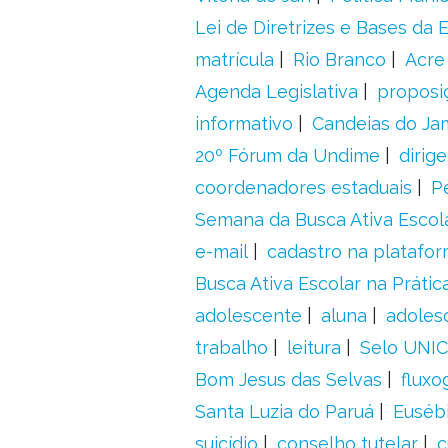
Lei de Diretrizes e Bases da
matrícula
Rio Branco
Acre
Agenda Legislativa
proposiç
informativo
Candeias do Ja
20º Fórum da Undime
dirig
coordenadores estaduais
P
Semana da Busca Ativa Escol
e-mail
cadastro na platafo
Busca Ativa Escolar na Prátic
adolescente
aluna
adoles
trabalho
leitura
Selo UNIC
Bom Jesus das Selvas
fluxo
Santa Luzia do Paruá
Euséb
suicídio
conselho tutelar
c