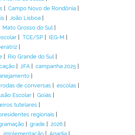
s
Campo Novo de Rondônia
is
João Lisboa
Mato Grosso do Sul
scolar
TCE/SP
IEG-M
eratriz
e
Rio Grande do Sul
icação
2FA
campanha 2025
anejamento
rodas de conversas
escolas
usão Escolar
Goiás
eiros tutelares
presidentes regionais
gramação
grade
2026
implementação
Anadia