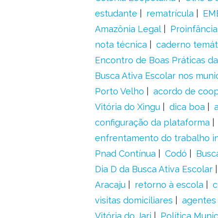
estudante
rematrícula
EME
Amazônia Legal
Proinfância
nota técnica
caderno temát
Encontro de Boas Práticas da
Busca Ativa Escolar nos muni
Porto Velho
acordo de coo
Vitória do Xingu
dica boa
configuração da plataforma
enfrentamento do trabalho in
Pnad Contínua
Codó
Busc
Dia D da Busca Ativa Escolar
Aracaju
retorno à escola
c
visitas domiciliares
agentes 
Vitória do Jari
Política Munic