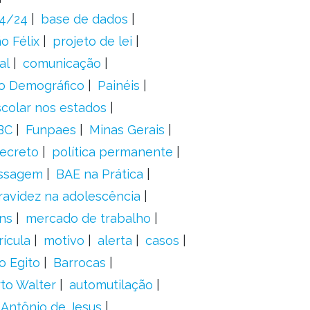
24/24
base de dados
o Félix
projeto de lei
al
comunicação
o Demográfico
Painéis
scolar nos estados
BC
Funpaes
Minas Gerais
ecreto
política permanente
ssagem
BAE na Prática
ravidez na adolescência
ns
mercado de trabalho
ícula
motivo
alerta
casos
o Egito
Barrocas
to Walter
automutilação
 Antônio de Jesus