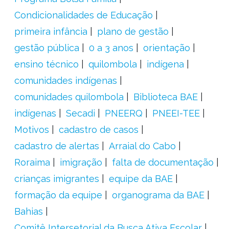
Condicionalidades de Educação
primeira infância
plano de gestão
gestão pública
0 a 3 anos
orientação
ensino técnico
quilombola
indígena
comunidades indígenas
comunidades quilombola
Biblioteca BAE
indígenas
Secadi
PNEERQ
PNEEI-TEE
Motivos
cadastro de casos
cadastro de alertas
Arraial do Cabo
Roraima
imigração
falta de documentação
crianças imigrantes
equipe da BAE
formação da equipe
organograma da BAE
Bahias
Comitê Intersetorial da Busca Ativa Escolar