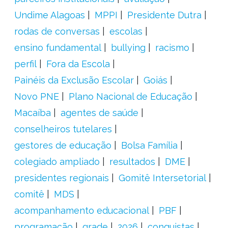
Undime Alagoas
MPPI
Presidente Dutra
rodas de conversas
escolas
ensino fundamental
bullying
racismo
perfil
Fora da Escola
Painéis da Exclusão Escolar
Goiás
Novo PNE
Plano Nacional de Educação
Macaíba
agentes de saúde
conselheiros tutelares
gestores de educação
Bolsa Família
colegiado ampliado
resultados
DME
presidentes regionais
Gomitê Intersetorial
comitê
MDS
acompanhamento educacional
PBF
programação
grade
2026
conquistas