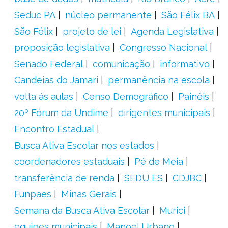
Seduc PA
núcleo permanente
São Félix BA
São Félix
projeto de lei
Agenda Legislativa
proposição legislativa
Congresso Nacional
Senado Federal
comunicação
informativo
Candeias do Jamari
permanência na escola
volta ás aulas
Censo Demográfico
Painéis
20º Fórum da Undime
dirigentes municipais
Encontro Estadual
Busca Ativa Escolar nos estados
coordenadores estaduais
Pé de Meia
transferência de renda
SEDU ES
CDJBC
Funpaes
Minas Gerais
Semana da Busca Ativa Escolar
Murici
equipes municipais
Manoel Urbano