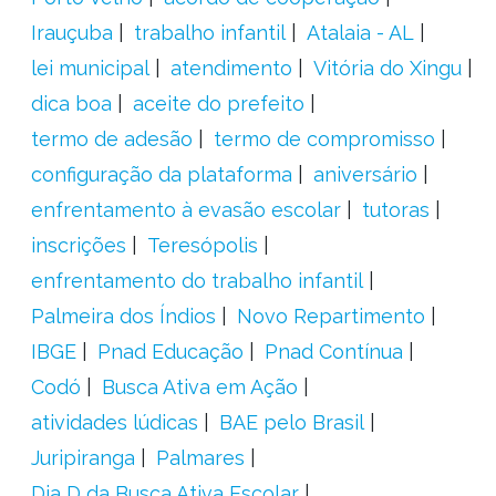
Irauçuba
trabalho infantil
Atalaia - AL
lei municipal
atendimento
Vitória do Xingu
dica boa
aceite do prefeito
termo de adesão
termo de compromisso
configuração da plataforma
aniversário
enfrentamento à evasão escolar
tutoras
inscrições
Teresópolis
enfrentamento do trabalho infantil
Palmeira dos Índios
Novo Repartimento
IBGE
Pnad Educação
Pnad Contínua
Codó
Busca Ativa em Ação
atividades lúdicas
BAE pelo Brasil
Juripiranga
Palmares
Dia D da Busca Ativa Escolar