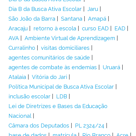
Dia B da Busca Ativa Escolar
Jaru
São João da Barra
Santana
Amapá
Aracaju
retorno à escola
curso EAD
EAD
AVA
Ambiente Virtual de Aprendizagem
Curralinho
visitas domiciliares
agentes comunitários de saúde
agentes de combate às endemias
Uruará
Atalaia
Vitória do Jari
Política Municipal de Busca Ativa Escolar
inclusão escolar
LDB
Lei de Diretrizes e Bases da Educação
Nacional
Câmara dos Deputados
PL 2324/24
base de dados
matrícula
Rio Branco
Acre