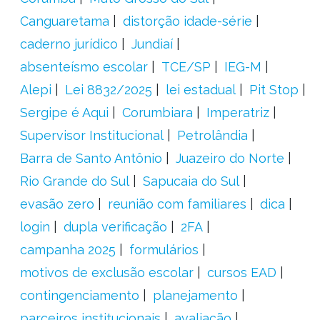
Canguaretama
distorção idade-série
caderno jurídico
Jundiaí
absenteísmo escolar
TCE/SP
IEG-M
Alepi
Lei 8832/2025
lei estadual
Pit Stop
Sergipe é Aqui
Corumbiara
Imperatriz
Supervisor Institucional
Petrolândia
Barra de Santo Antônio
Juazeiro do Norte
Rio Grande do Sul
Sapucaia do Sul
evasão zero
reunião com familiares
dica
login
dupla verificação
2FA
campanha 2025
formulários
motivos de exclusão escolar
cursos EAD
contingenciamento
planejamento
parceiros institucionais
avaliação