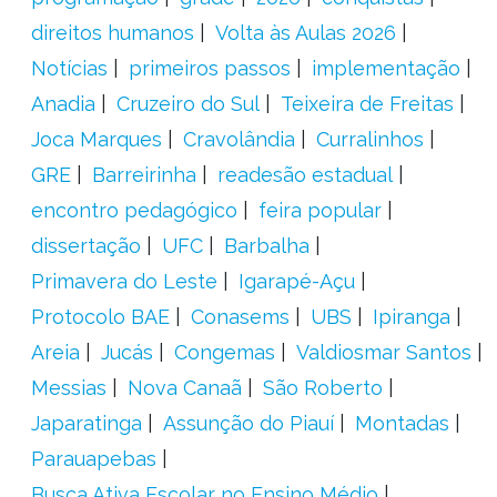
direitos humanos
Volta às Aulas 2026
Notícias
primeiros passos
implementação
Anadia
Cruzeiro do Sul
Teixeira de Freitas
Joca Marques
Cravolândia
Curralinhos
GRE
Barreirinha
readesão estadual
encontro pedagógico
feira popular
dissertação
UFC
Barbalha
Primavera do Leste
Igarapé-Açu
Protocolo BAE
Conasems
UBS
Ipiranga
Areia
Jucás
Congemas
Valdiosmar Santos
Messias
Nova Canaã
São Roberto
Japaratinga
Assunção do Piauí
Montadas
Parauapebas
Busca Ativa Escolar no Ensino Médio