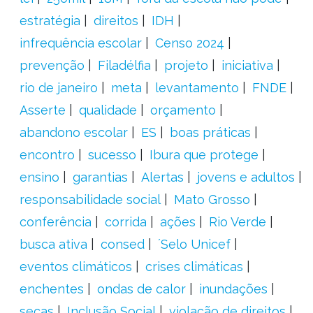
estratégia
direitos
IDH
infrequência escolar
Censo 2024
prevenção
Filadélfia
projeto
iniciativa
rio de janeiro
meta
levantamento
FNDE
Asserte
qualidade
orçamento
abandono escolar
ES
boas práticas
encontro
sucesso
Ibura que protege
ensino
garantias
Alertas
jovens e adultos
responsabilidade social
Mato Grosso
conferência
corrida
ações
Rio Verde
busca ativa
consed
´Selo Unicef
eventos climáticos
crises climáticas
enchentes
ondas de calor
inundações
secas
Inclusão Social
violação de direitos