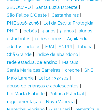
SEDUC/RO
Santa Luzia D'Oeste
São Felipe D'Oeste
Castanheiras
PNE 2026-2036
Lei da Escuta Protegida
PNIPI
bebês
4 anos
5 anos
alunos
estudantes
redes sociais
Açailândia
adultos
idosos
EJAI
SNPPI
Itabuna
Chã Grande
índice de abandono
rede estadual de ensino
Manaus
Santa Maria das Barreiras
creche
SNE
Maio Laranja
Lei 14.432/202
abuso de crianças e adolescentes
Lei Marta Isabelle
Política Estadual
regulamentação
Nova Venécia
Marechal Floriano
Guarapari
´rematrícula