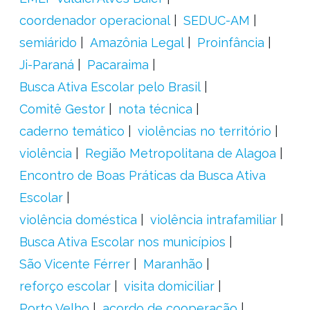
coordenador operacional
SEDUC-AM
semiárido
Amazônia Legal
Proinfância
Ji-Paraná
Pacaraima
Busca Ativa Escolar pelo Brasil
Comitê Gestor
nota técnica
caderno temático
violências no território
violência
Região Metropolitana de Alagoa
Encontro de Boas Práticas da Busca Ativa
Escolar
violência doméstica
violência intrafamiliar
Busca Ativa Escolar nos municípios
São Vicente Férrer
Maranhão
reforço escolar
visita domiciliar
Porto Velho
acordo de cooperação