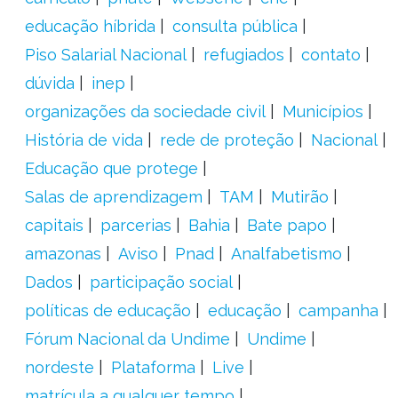
educação híbrida
consulta pública
Piso Salarial Nacional
refugiados
contato
dúvida
inep
organizações da sociedade civil
Municípios
História de vida
rede de proteção
Nacional
Educação que protege
Salas de aprendizagem
TAM
Mutirão
capitais
parcerias
Bahia
Bate papo
amazonas
Aviso
Pnad
Analfabetismo
Dados
participação social
políticas de educação
educação
campanha
Fórum Nacional da Undime
Undime
nordeste
Plataforma
Live
matrícula a qualquer tempo