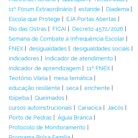
11º Fórum Extraordinário
estande
Diadema
Escola que Protege
EJA Portas Abertas
Rio das Ostras
FICAI
Decreto 4572/2026
Semana de Combate à Infrequência Escolar
FNEX
desigualdades
desigualdades sociais
indicadores
indicador de atendimento
indicador de aprendizagem
11º FNEX
Teotônio Vilela
mesa temática
educação resiliente
seca
enchente
Ibipeba
Queimados
cursos autoinstrucionais
Cariacica
Jaicós
Porto de Pedras
Águia Branca
Protocolo de Monitoramento
Programa Bolsa Família