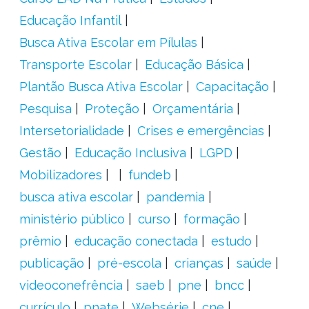
Educação Infantil
Busca Ativa Escolar em Pílulas
Transporte Escolar
Educação Básica
Plantão Busca Ativa Escolar
Capacitação
Pesquisa
Proteção
Orçamentária
Intersetorialidade
Crises e emergências
Gestão
Educação Inclusiva
LGPD
Mobilizadores
fundeb
busca ativa escolar
pandemia
ministério público
curso
formação
prêmio
educação conectada
estudo
publicação
pré-escola
crianças
saúde
videoconefrência
saeb
pne
bncc
currículo
pnate
Websérie
cne