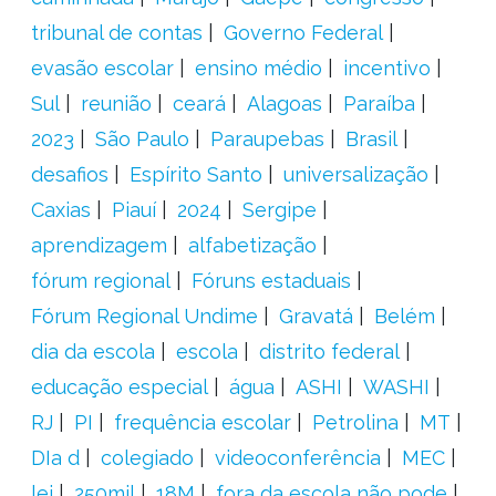
tribunal de contas
Governo Federal
evasão escolar
ensino médio
incentivo
Sul
reunião
ceará
Alagoas
Paraíba
2023
São Paulo
Paraupebas
Brasil
desafios
Espírito Santo
universalização
Caxias
Piauí
2024
Sergipe
aprendizagem
alfabetização
fórum regional
Fóruns estaduais
Fórum Regional Undime
Gravatá
Belém
dia da escola
escola
distrito federal
educação especial
água
ASHI
WASHI
RJ
PI
frequência escolar
Petrolina
MT
DIa d
colegiado
videoconferência
MEC
lei
250mil
18M
fora da escola não pode