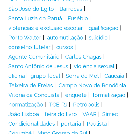
São José do Egito
Barrocas
Santa Luzia do Paruá
Eusébio
violências e exclusão escolar
qualificação
Porto Walter
automutilação
suicídio
conselho tutelar
cursos
Agente Comunitário
Carlos Chagas
Santo Antônio de Jesus
violência sexual
oficina
grupo focal
Serra do Mel
Caucaia
Teixeira de Freias
Campo Novo de Rondônia
Vitória da Conquista
enquete
formalização
normatização
TCE-RJ
Petrópolis
João Lisboa
feira do livro
VAAR
Simec
Condicionalidades
portaria
Paulista
Corumbá
Mato Grosso do Sul