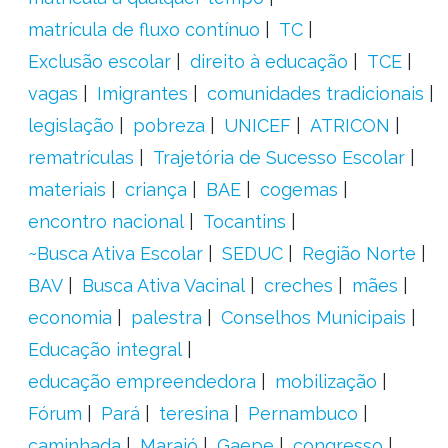
matrícula de fluxo contínuo
TC
Exclusão escolar
direito à educação
TCE
vagas
Imigrantes
comunidades tradicionais
legislação
pobreza
UNICEF
ATRICON
rematrículas
Trajetória de Sucesso Escolar
materiais
criança
BAE
cogemas
encontro nacional
Tocantins
~Busca Ativa Escolar
SEDUC
Região Norte
BAV
Busca Ativa Vacinal
creches
mães
economia
palestra
Conselhos Municipais
Educação integral
educação empreendedora
mobilização
Fórum
Pará
teresina
Pernambuco
caminhada
Marajó
Gaepe
congresso