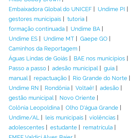
Embaixadora Global do UNICEF
Undime PI
gestores municipais
tutoria
formação continuada
Undime BA
Undime ES
Undime MT
Gaepe GO
Caminhos da Reportagem
Águas Lindas de Goiás
BAE nos municípios
Passo a passo
adesão municipal
guia
manual
repactuação
Rio Grande do Norte
Undime RN
Rondônia
Voltaê!
adesão
gestão municipal
Novo Oriente
Colônia Leopoldina
Olho D'água Grande
Undime/AL
leis municipais
violências
adolescentes
estudante
rematrícula
EMEF Valdici Alves Baier