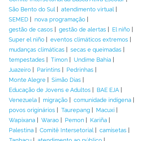
São Bento do Sul
atendimento virtual
SEMED
nova programação
gestão de casos
gestão de alertas
El niño
Super el niño
eventos climáticos extremos
mudanças climáticas
secas e queimadas
tempestades
Timon
Undime Bahia
Juazeiro
Parintins
Pedrinhas
Monte Alegre
Simão Dias
Educação de Jovens e Adultos
BAE EJA
Venezuela
migração
comunidade indígena
povos originários
Taurepang
Macuxi
Wapixana
Warao
Pemon
Kariña
Palestina
Comitê Intersetorial
camisetas
Tanhaçu
atendimento ao público