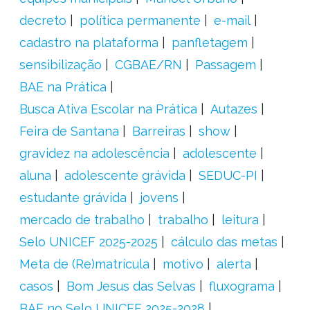
decreto
política permanente
e-mail
cadastro na plataforma
panfletagem
sensibilização
CGBAE/RN
Passagem
BAE na Prática
Busca Ativa Escolar na Prática
Autazes
Feira de Santana
Barreiras
show
gravidez na adolescência
adolescente
aluna
adolescente grávida
SEDUC-PI
estudante grávida
jovens
mercado de trabalho
trabalho
leitura
Selo UNICEF 2025-2025
cálculo das metas
Meta de (Re)matrícula
motivo
alerta
casos
Bom Jesus das Selvas
fluxograma
BAE no Selo UNICEF 2025-2028