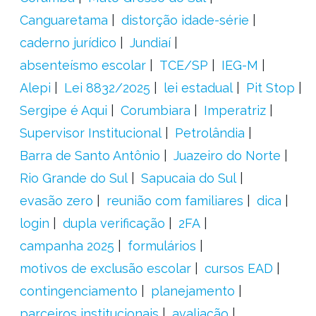
Canguaretama
distorção idade-série
caderno jurídico
Jundiaí
absenteísmo escolar
TCE/SP
IEG-M
Alepi
Lei 8832/2025
lei estadual
Pit Stop
Sergipe é Aqui
Corumbiara
Imperatriz
Supervisor Institucional
Petrolândia
Barra de Santo Antônio
Juazeiro do Norte
Rio Grande do Sul
Sapucaia do Sul
evasão zero
reunião com familiares
dica
login
dupla verificação
2FA
campanha 2025
formulários
motivos de exclusão escolar
cursos EAD
contingenciamento
planejamento
parceiros institucionais
avaliação