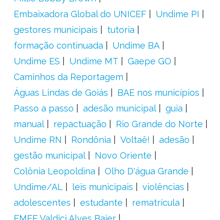
Embaixadora Global do UNICEF
Undime PI
gestores municipais
tutoria
formação continuada
Undime BA
Undime ES
Undime MT
Gaepe GO
Caminhos da Reportagem
Águas Lindas de Goiás
BAE nos municípios
Passo a passo
adesão municipal
guia
manual
repactuação
Rio Grande do Norte
Undime RN
Rondônia
Voltaê!
adesão
gestão municipal
Novo Oriente
Colônia Leopoldina
Olho D'água Grande
Undime/AL
leis municipais
violências
adolescentes
estudante
rematrícula
EMEF Valdici Alves Baier