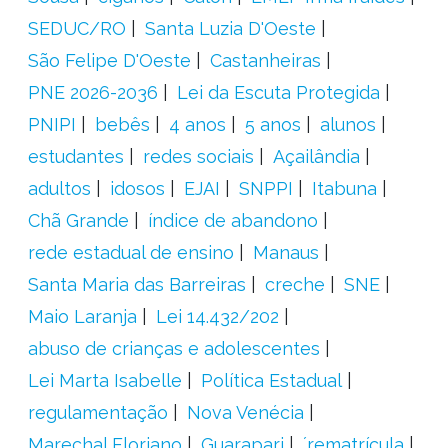
SEDUC/RO
Santa Luzia D'Oeste
São Felipe D'Oeste
Castanheiras
PNE 2026-2036
Lei da Escuta Protegida
PNIPI
bebês
4 anos
5 anos
alunos
estudantes
redes sociais
Açailândia
adultos
idosos
EJAI
SNPPI
Itabuna
Chã Grande
índice de abandono
rede estadual de ensino
Manaus
Santa Maria das Barreiras
creche
SNE
Maio Laranja
Lei 14.432/202
abuso de crianças e adolescentes
Lei Marta Isabelle
Política Estadual
regulamentação
Nova Venécia
Marechal Floriano
Guarapari
´rematrícula