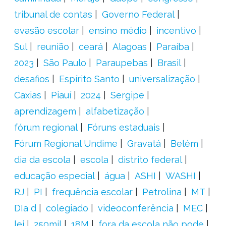
tribunal de contas
Governo Federal
evasão escolar
ensino médio
incentivo
Sul
reunião
ceará
Alagoas
Paraíba
2023
São Paulo
Paraupebas
Brasil
desafios
Espírito Santo
universalização
Caxias
Piauí
2024
Sergipe
aprendizagem
alfabetização
fórum regional
Fóruns estaduais
Fórum Regional Undime
Gravatá
Belém
dia da escola
escola
distrito federal
educação especial
água
ASHI
WASHI
RJ
PI
frequência escolar
Petrolina
MT
DIa d
colegiado
videoconferência
MEC
lei
250mil
18M
fora da escola não pode