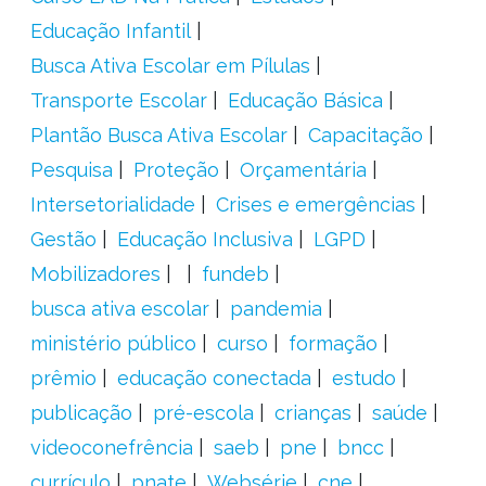
Educação Infantil
Busca Ativa Escolar em Pílulas
Transporte Escolar
Educação Básica
Plantão Busca Ativa Escolar
Capacitação
Pesquisa
Proteção
Orçamentária
Intersetorialidade
Crises e emergências
Gestão
Educação Inclusiva
LGPD
Mobilizadores
fundeb
busca ativa escolar
pandemia
ministério público
curso
formação
prêmio
educação conectada
estudo
publicação
pré-escola
crianças
saúde
videoconefrência
saeb
pne
bncc
currículo
pnate
Websérie
cne