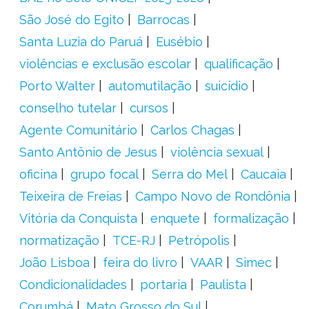
São José do Egito
Barrocas
Santa Luzia do Paruá
Eusébio
violências e exclusão escolar
qualificação
Porto Walter
automutilação
suicídio
conselho tutelar
cursos
Agente Comunitário
Carlos Chagas
Santo Antônio de Jesus
violência sexual
oficina
grupo focal
Serra do Mel
Caucaia
Teixeira de Freias
Campo Novo de Rondônia
Vitória da Conquista
enquete
formalização
normatização
TCE-RJ
Petrópolis
João Lisboa
feira do livro
VAAR
Simec
Condicionalidades
portaria
Paulista
Corumbá
Mato Grosso do Sul