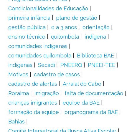
Condicionalidades de Educação
primeira infância
plano de gestão
gestão pública
0 a 3 anos
orientação
ensino técnico
quilombola
indígena
comunidades indígenas
comunidades quilombola
Biblioteca BAE
indígenas
Secadi
PNEERQ
PNEEI-TEE
Motivos
cadastro de casos
cadastro de alertas
Arraial do Cabo
Roraima
imigração
falta de documentação
crianças imigrantes
equipe da BAE
formação da equipe
organograma da BAE
Bahias
Comitê Intersetorial da Busca Ativa Escolar