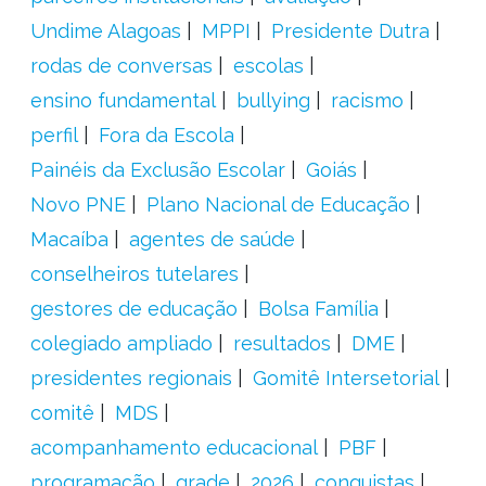
Undime Alagoas
MPPI
Presidente Dutra
rodas de conversas
escolas
ensino fundamental
bullying
racismo
perfil
Fora da Escola
Painéis da Exclusão Escolar
Goiás
Novo PNE
Plano Nacional de Educação
Macaíba
agentes de saúde
conselheiros tutelares
gestores de educação
Bolsa Família
colegiado ampliado
resultados
DME
presidentes regionais
Gomitê Intersetorial
comitê
MDS
acompanhamento educacional
PBF
programação
grade
2026
conquistas