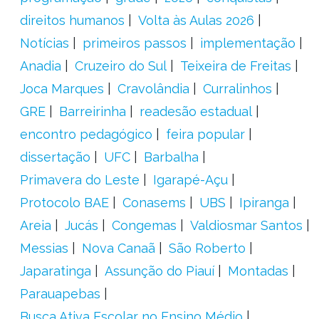
direitos humanos
Volta às Aulas 2026
Notícias
primeiros passos
implementação
Anadia
Cruzeiro do Sul
Teixeira de Freitas
Joca Marques
Cravolândia
Curralinhos
GRE
Barreirinha
readesão estadual
encontro pedagógico
feira popular
dissertação
UFC
Barbalha
Primavera do Leste
Igarapé-Açu
Protocolo BAE
Conasems
UBS
Ipiranga
Areia
Jucás
Congemas
Valdiosmar Santos
Messias
Nova Canaã
São Roberto
Japaratinga
Assunção do Piauí
Montadas
Parauapebas
Busca Ativa Escolar no Ensino Médio