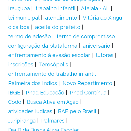
Irauçuba
trabalho infantil
Atalaia - AL
lei municipal
atendimento
Vitória do Xingu
dica boa
aceite do prefeito
termo de adesão
termo de compromisso
configuração da plataforma
aniversário
enfrentamento à evasão escolar
tutoras
inscrições
Teresópolis
enfrentamento do trabalho infantil
Palmeira dos Índios
Novo Repartimento
IBGE
Pnad Educação
Pnad Contínua
Codó
Busca Ativa em Ação
atividades lúdicas
BAE pelo Brasil
Juripiranga
Palmares
Dia D da Busca Ativa Escolar