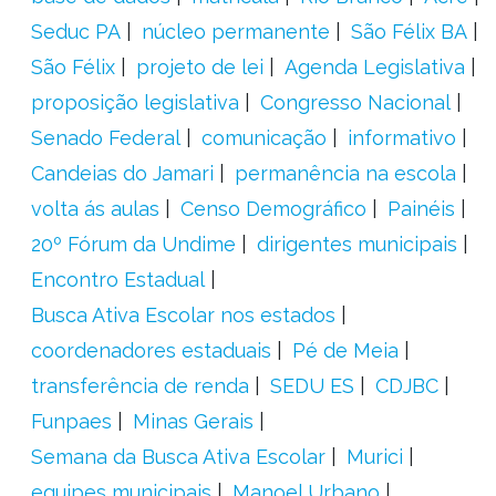
Seduc PA
núcleo permanente
São Félix BA
São Félix
projeto de lei
Agenda Legislativa
proposição legislativa
Congresso Nacional
Senado Federal
comunicação
informativo
Candeias do Jamari
permanência na escola
volta ás aulas
Censo Demográfico
Painéis
20º Fórum da Undime
dirigentes municipais
Encontro Estadual
Busca Ativa Escolar nos estados
coordenadores estaduais
Pé de Meia
transferência de renda
SEDU ES
CDJBC
Funpaes
Minas Gerais
Semana da Busca Ativa Escolar
Murici
equipes municipais
Manoel Urbano