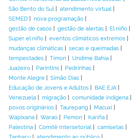
São Bento do Sul
atendimento virtual
SEMED
nova programação
gestão de casos
gestão de alertas
El niño
Super el niño
eventos climáticos extremos
mudanças climáticas
secas e queimadas
tempestades
Timon
Undime Bahia
Juazeiro
Parintins
Pedrinhas
Monte Alegre
Simão Dias
Educação de Jovens e Adultos
BAE EJA
Venezuela
migração
comunidade indígena
povos originários
Taurepang
Macuxi
Wapixana
Warao
Pemon
Kariña
Palestina
Comitê Intersetorial
camisetas
Tanhaçu
atendimento ao público