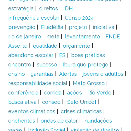
estratégia
direitos
IDH
infrequência escolar
Censo 2024
prevenção
Filadélfia
projeto
iniciativa
rio de janeiro
meta
levantamento
FNDE
Asserte
qualidade
orçamento
abandono escolar
ES
boas práticas
encontro
sucesso
Ibura que protege
ensino
garantias
Alertas
jovens e adultos
responsabilidade social
Mato Grosso
conferência
corrida
ações
Rio Verde
busca ativa
consed
´Selo Unicef
eventos climáticos
crises climáticas
enchentes
ondas de calor
inundações
secas
Inclusão Social
violação de direitos