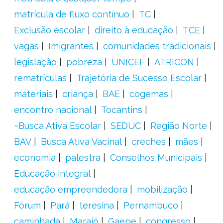
matrícula de fluxo contínuo
TC
Exclusão escolar
direito à educação
TCE
vagas
Imigrantes
comunidades tradicionais
legislação
pobreza
UNICEF
ATRICON
rematrículas
Trajetória de Sucesso Escolar
materiais
criança
BAE
cogemas
encontro nacional
Tocantins
~Busca Ativa Escolar
SEDUC
Região Norte
BAV
Busca Ativa Vacinal
creches
mães
economia
palestra
Conselhos Municipais
Educação integral
educação empreendedora
mobilização
Fórum
Pará
teresina
Pernambuco
caminhada
Marajó
Gaepe
congresso