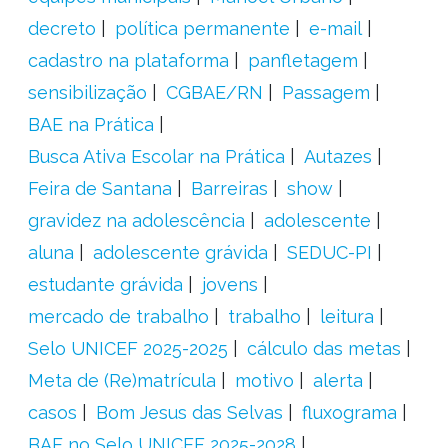
decreto
política permanente
e-mail
cadastro na plataforma
panfletagem
sensibilização
CGBAE/RN
Passagem
BAE na Prática
Busca Ativa Escolar na Prática
Autazes
Feira de Santana
Barreiras
show
gravidez na adolescência
adolescente
aluna
adolescente grávida
SEDUC-PI
estudante grávida
jovens
mercado de trabalho
trabalho
leitura
Selo UNICEF 2025-2025
cálculo das metas
Meta de (Re)matrícula
motivo
alerta
casos
Bom Jesus das Selvas
fluxograma
BAE no Selo UNICEF 2025-2028