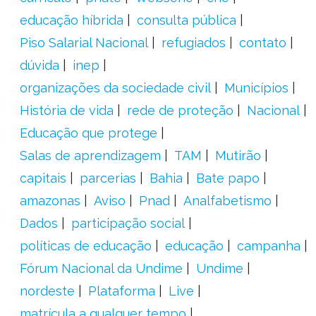
educação híbrida
consulta pública
Piso Salarial Nacional
refugiados
contato
dúvida
inep
organizações da sociedade civil
Municípios
História de vida
rede de proteção
Nacional
Educação que protege
Salas de aprendizagem
TAM
Mutirão
capitais
parcerias
Bahia
Bate papo
amazonas
Aviso
Pnad
Analfabetismo
Dados
participação social
políticas de educação
educação
campanha
Fórum Nacional da Undime
Undime
nordeste
Plataforma
Live
matrícula a qualquer tempo