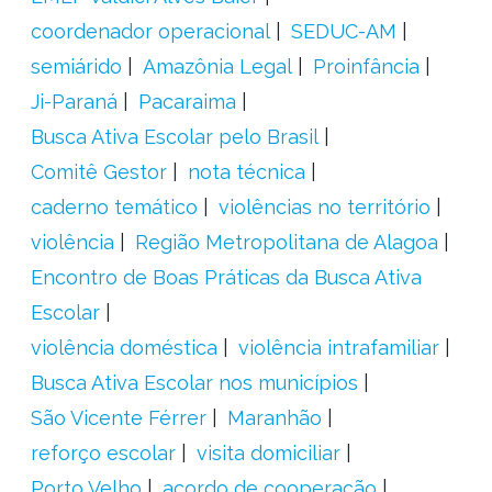
coordenador operacional
SEDUC-AM
semiárido
Amazônia Legal
Proinfância
Ji-Paraná
Pacaraima
Busca Ativa Escolar pelo Brasil
Comitê Gestor
nota técnica
caderno temático
violências no território
violência
Região Metropolitana de Alagoa
Encontro de Boas Práticas da Busca Ativa
Escolar
violência doméstica
violência intrafamiliar
Busca Ativa Escolar nos municípios
São Vicente Férrer
Maranhão
reforço escolar
visita domiciliar
Porto Velho
acordo de cooperação