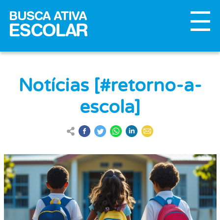
Notícias [#retorno-a-
escola]