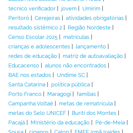
técnico verificador
jovem
Umirim
Peritoró
Cerejeiras
atividades obrigatórias
resultado sistêmico 2
Região Nordeste
Censo Escolar 2025
matrículas
crianças e adolescentes
lançamento
redes de educação
matriz de autoavaliação
Educacenso
alunos não encontrados
BAE nos estados
Undime SC
Santa Catarina
política pública
Porto Franco
Maragogi
famílias
Campanha Voltaê
metas de rematrícula
metas do Selo UNICEF
Buriti dos Montes
Pacajá
MInistério da educação
Pé-de-Meia
Sousa
ciganos
Calon
EMEF Irmã Iraídes