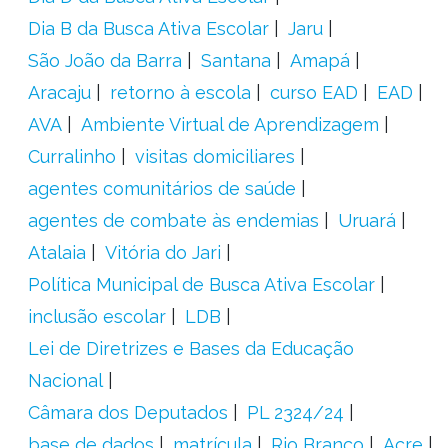
Dia B da Busca Ativa Escolar
Jaru
São João da Barra
Santana
Amapá
Aracaju
retorno à escola
curso EAD
EAD
AVA
Ambiente Virtual de Aprendizagem
Curralinho
visitas domiciliares
agentes comunitários de saúde
agentes de combate às endemias
Uruará
Atalaia
Vitória do Jari
Política Municipal de Busca Ativa Escolar
inclusão escolar
LDB
Lei de Diretrizes e Bases da Educação
Nacional
Câmara dos Deputados
PL 2324/24
base de dados
matrícula
Rio Branco
Acre