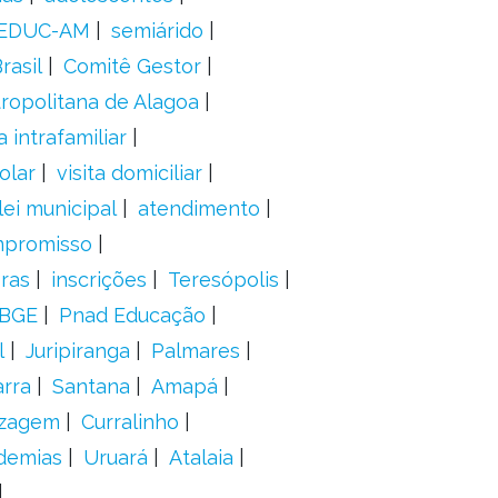
EDUC-AM
semiárido
rasil
Comitê Gestor
ropolitana de Alagoa
a intrafamiliar
olar
visita domiciliar
lei municipal
atendimento
mpromisso
oras
inscrições
Teresópolis
IBGE
Pnad Educação
l
Juripiranga
Palmares
arra
Santana
Amapá
izagem
Curralinho
demias
Uruará
Atalaia