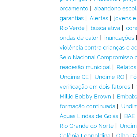
orçamento
abandono escol
garantias
Alertas
jovens e
Rio Verde
busca ativa
con
ondas de calor
inundações
violência contra crianças e 
Selo Nacional Compromisso c
readesão municipal
Relatos
Undime CE
Undime RO
Fó
verificação em dois fatores
Millie Bobby Brown
Embaix
formação continuada
Undi
Águas Lindas de Goiás
BAE 
Rio Grande do Norte
Undim
Colônia Leopoldina
Olho D'