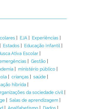
colares
EJA
Experiências
Estados
Educação Infantil
usca Ativa Escolar
 emergências
Gestão
ndemia
ministério público
ola
crianças
saúde
ação híbrida
rganizações da sociedade civil
ge
Salas de aprendizagem
ad
Analfabetismo
Dados