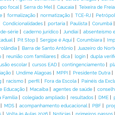
upo focal
Serra do Mel
Caucaia
Teixeira de Freia
e
formalização
normatização
TCE-RJ
Petrópol
Condicionalidades
portaria
Paulista
Corumbá
ade-série
caderno jurídico
Jundiaí
absenteísmo e
tadual
Pit Stop
Sergipe é Aqui
Corumbiara
Imp
rolândia
Barra de Santo Antônio
Juazeiro do Nort
o
reunião com familiares
dica
login
dupla verif
usão escolar
cursos EAD
contingenciamento
pl
iação
Undime Alagoas
MPPI
Presidente Dutra
g
racismo
perfil
Fora da Escola
Painéis da Excl
de Educação
Macaíba
agentes de saúde
conselh
 Família
colegiado ampliado
resultados
DME
MDS
acompanhamento educacional
PBF
pro
s
Volta às Aulas 2026
Notícias
primeiros passos