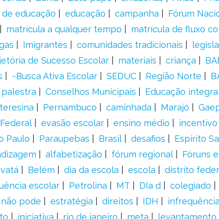
s de educação
educação
campanha
Fórum Naci
matrícula a qualquer tempo
matrícula de fluxo co
gas
Imigrantes
comunidades tradicionais
legisl
jetória de Sucesso Escolar
materiais
criança
BA
s
~Busca Ativa Escolar
SEDUC
Região Norte
B
palestra
Conselhos Municipais
Educação integra
teresina
Pernambuco
caminhada
Marajó
Gae
Federal
evasão escolar
ensino médio
incentivo
o Paulo
Paraupebas
Brasil
desafios
Espírito S
ndizagem
alfabetização
fórum regional
Fóruns e
vatá
Belém
dia da escola
escola
distrito feder
uência escolar
Petrolina
MT
DIa d
colegiado
a não pode
estratégia
direitos
IDH
infrequência
to
iniciativa
rio de janeiro
meta
levantamento