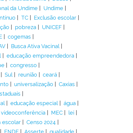
onal da Undime
Undime
ntínuo
TC
Exclusão escolar
ação
pobreza
UNICEF
E
cogemas
AV
Busca Ativa Vacinal
l
educação empreendedora
pe
congresso
Sul
reunião
ceará
anto
universalização
Caxias
staduais
al
educação especial
água
videoconferência
MEC
lei
 escolar
Censo 2024
FNDE
Asserte
qualidade