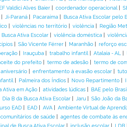
F Valdici Alves Baier
coordenador operacional
S
Ji-Paraná
Pacaraima
Busca Ativa Escolar pelo B
ico
violências no território
violência
Região Met
 Busca Ativa Escolar
violência doméstica
violênci
cípios
São Vicente Férrer
Maranhão
reforço esc
peração
Irauçuba
trabalho infantil
Atalaia - AL
aceite do prefeito
termo de adesão
termo de co
aniversário
enfrentamento à evasão escolar
tut
fantil
Palmeira dos Índios
Novo Repartimento
a Ativa em Ação
atividades lúdicas
BAE pelo Brasi
Dia B da Busca Ativa Escolar
Jaru
São João da B
urso EAD
EAD
AVA
Ambiente Virtual de Aprend
comunitários de saúde
agentes de combate às en
ipal de Busca Ativa Escolar
inclusão escolar
LDB