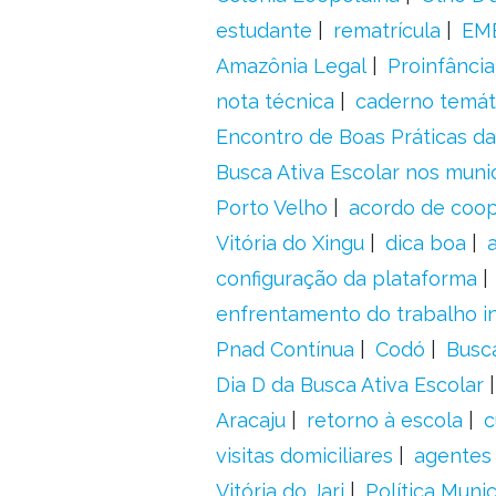
estudante
rematrícula
EME
Amazônia Legal
Proinfância
nota técnica
caderno temát
Encontro de Boas Práticas da
Busca Ativa Escolar nos muni
Porto Velho
acordo de coo
Vitória do Xingu
dica boa
configuração da plataforma
enfrentamento do trabalho in
Pnad Contínua
Codó
Busc
Dia D da Busca Ativa Escolar
Aracaju
retorno à escola
c
visitas domiciliares
agentes 
Vitória do Jari
Política Munic