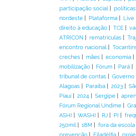
participação social
política
nordeste
Plataforma
Live
direito à educação
TCE
va
ATRICON
rematrículas
Tra
encontro nacional
Tocantin
creches
mães
economia
mobilização
Fórum
Pará
tribunal de contas
Governo 
Alagoas
Paraíba
2023
Sã
Piauí
2024
Sergipe
apre
Fórum Regional Undime
Gra
ASHI
WASHI
RJ
PI
freq
250mil
18M
fora da escol
prevenção
Filadélfia
proje