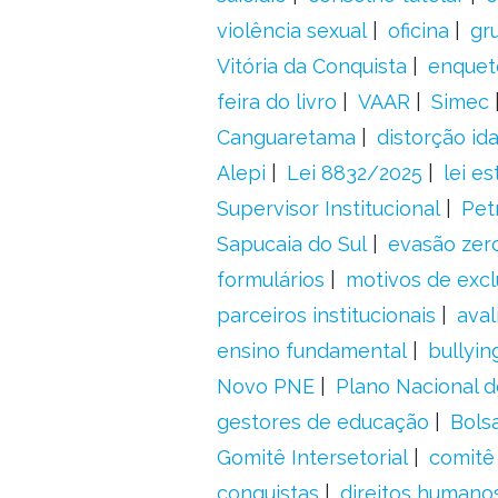
violência sexual
oficina
gr
Vitória da Conquista
enquet
feira do livro
VAAR
Simec
Canguaretama
distorção id
Alepi
Lei 8832/2025
lei es
Supervisor Institucional
Pet
Sapucaia do Sul
evasão zer
formulários
motivos de excl
parceiros institucionais
aval
ensino fundamental
bullyin
Novo PNE
Plano Nacional 
gestores de educação
Bolsa
Gomitê Intersetorial
comitê
conquistas
direitos humano