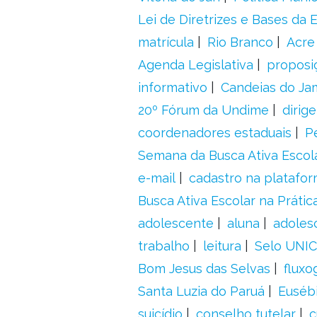
Lei de Diretrizes e Bases da
matrícula
Rio Branco
Acre
Agenda Legislativa
proposiç
informativo
Candeias do Ja
20º Fórum da Undime
dirig
coordenadores estaduais
P
Semana da Busca Ativa Escol
e-mail
cadastro na platafo
Busca Ativa Escolar na Prátic
adolescente
aluna
adoles
trabalho
leitura
Selo UNIC
Bom Jesus das Selvas
fluxo
Santa Luzia do Paruá
Euséb
suicídio
conselho tutelar
c