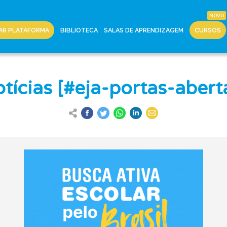
AR PLATAFORMA
BIBLIOTECA
SALAS DE APRENDIZAGEM
CURSOS
tícias [#eja-portas-abert