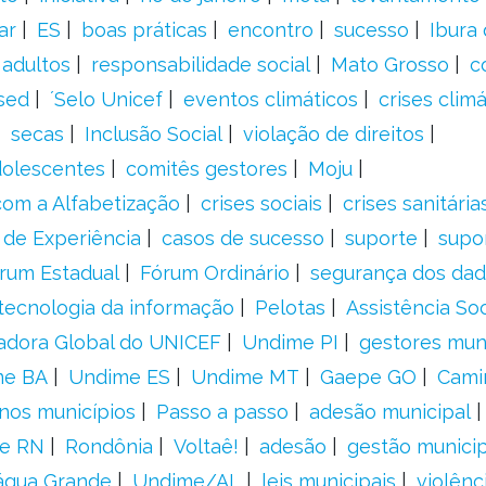
ar
ES
boas práticas
encontro
sucesso
Ibura
 adultos
responsabilidade social
Mato Grosso
c
sed
´Selo Unicef
eventos climáticos
crises climá
secas
Inclusão Social
violação de direitos
adolescentes
comitês gestores
Moju
om a Alfabetização
crises sociais
crises sanitária
 de Experiência
casos de sucesso
suporte
supo
rum Estadual
Fórum Ordinário
segurança dos da
tecnologia da informação
Pelotas
Assistência Soc
adora Global do UNICEF
Undime PI
gestores muni
me BA
Undime ES
Undime MT
Gaepe GO
Cami
nos municípios
Passo a passo
adesão municipal
e RN
Rondônia
Voltaê!
adesão
gestão municip
água Grande
Undime/AL
leis municipais
violênc