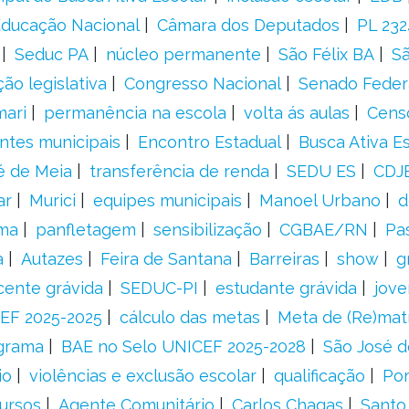
 Educação Nacional
Câmara dos Deputados
PL 23
Seduc PA
núcleo permanente
São Félix BA
Sã
ão legislativa
Congresso Nacional
Senado Feder
mari
permanência na escola
volta ás aulas
Cens
entes municipais
Encontro Estadual
Busca Ativa E
é de Meia
transferência de renda
SEDU ES
CDJ
ar
Murici
equipes municipais
Manoel Urbano
d
rma
panfletagem
sensibilização
CGBAE/RN
Pa
a
Autazes
Feira de Santana
Barreiras
show
g
cente grávida
SEDUC-PI
estudante grávida
jove
EF 2025-2025
cálculo das metas
Meta de (Re)matr
grama
BAE no Selo UNICEF 2025-2028
São José d
io
violências e exclusão escolar
qualificação
Por
ursos
Agente Comunitário
Carlos Chagas
Santo