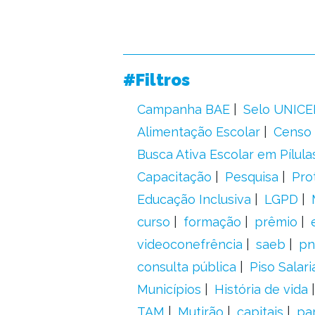
#Filtros
Campanha BAE
Selo UNICE
Alimentação Escolar
Censo 
Busca Ativa Escolar em Pílula
Capacitação
Pesquisa
Pro
Educação Inclusiva
LGPD
curso
formação
prêmio
videoconefrência
saeb
pn
consulta pública
Piso Salari
Municípios
História de vida
TAM
Mutirão
capitais
pa