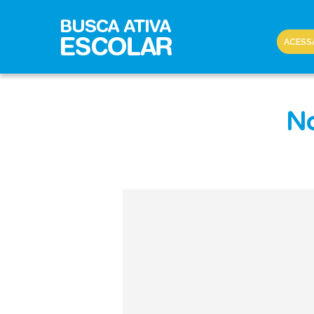
ACESS
No