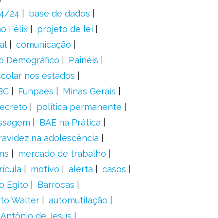
24/24
base de dados
o Félix
projeto de lei
al
comunicação
o Demográfico
Painéis
scolar nos estados
BC
Funpaes
Minas Gerais
ecreto
política permanente
ssagem
BAE na Prática
ravidez na adolescência
ns
mercado de trabalho
ícula
motivo
alerta
casos
o Egito
Barrocas
to Walter
automutilação
 Antônio de Jesus