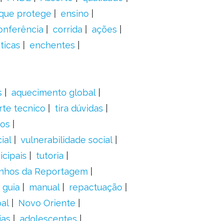
 que protege
ensino
onferência
corrida
ações
ticas
enchentes
s
aquecimento global
rte tecnico
tira dúvidas
dos
ial
vulnerabilidade social
cipais
tutoria
nhos da Reportagem
guia
manual
repactuação
al
Novo Oriente
ias
adolescentes