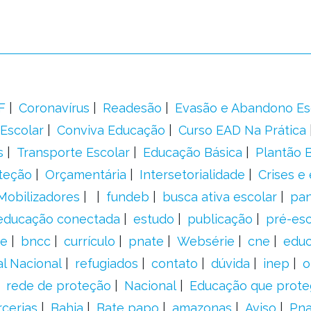
F
Coronavírus
Readesão
Evasão e Abandono Es
Escolar
Conviva Educação
Curso EAD Na Prática
s
Transporte Escolar
Educação Básica
Plantão B
teção
Orçamentária
Intersetorialidade
Crises e
Mobilizadores
fundeb
busca ativa escolar
pa
educação conectada
estudo
publicação
pré-esc
e
bncc
currículo
pnate
Websérie
cne
educ
al Nacional
refugiados
contato
dúvida
inep
o
rede de proteção
Nacional
Educação que prote
rcerias
Bahia
Bate papo
amazonas
Aviso
Pn