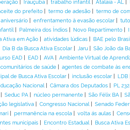
peração
Irauçuba
trabalho infantil
Atalaia - AL
aceite do prefeito
termo de adesão
termo de co
aniversário
enfrentamento à evasão escolar
tut
fantil
Palmeira dos Índios
Novo Repartimento
a Ativa em Ação
atividades lúdicas
BAE pelo Brasi
Dia B da Busca Ativa Escolar
Jaru
São João da B
urso EAD
EAD
AVA
Ambiente Virtual de Aprend
comunitários de saúde
agentes de combate às en
ipal de Busca Ativa Escolar
inclusão escolar
LDB
 Educação Nacional
Câmara dos Deputados
PL 23
Seduc PA
núcleo permanente
São Félix BA
Sã
ão legislativa
Congresso Nacional
Senado Feder
mari
permanência na escola
volta ás aulas
Cens
entes municipais
Encontro Estadual
Busca Ativa E