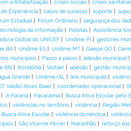
om a Alfabetização
crises sociais
crises sanitária
 de Experiência
casos de sucesso
suporte
supo
rum Estadual
Fórum Ordinário
segurança dos da
tecnologia da informação
Pelotas
Assistência Soc
adora Global do UNICEF
Undime PI
gestores muni
me BA
Undime ES
Undime MT
Gaepe GO
Cami
nos municípios
Passo a passo
adesão municipal
e RN
Rondônia
Voltaê!
adesão
gestão municip
água Grande
Undime/AL
leis municipais
violênc
F Valdici Alves Baier
coordenador operacional
S
Ji-Paraná
Pacaraima
Busca Ativa Escolar pelo B
ico
violências no território
violência
Região Met
 Busca Ativa Escolar
violência doméstica
violênci
cípios
São Vicente Férrer
Maranhão
reforço esc