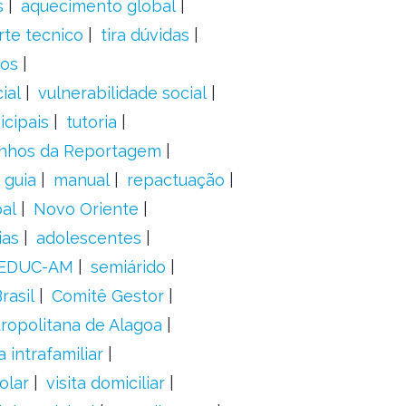
s
aquecimento global
rte tecnico
tira dúvidas
dos
ial
vulnerabilidade social
cipais
tutoria
nhos da Reportagem
guia
manual
repactuação
al
Novo Oriente
ias
adolescentes
EDUC-AM
semiárido
rasil
Comitê Gestor
ropolitana de Alagoa
a intrafamiliar
olar
visita domiciliar