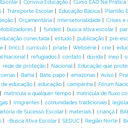
Escolar
Conviva Educação
Curso EAD Na Prática
s
Transporte Escolar
Educação Básica
Plantão B
teção
Orçamentária
Intersetorialidade
Crises e
Mobilizadores
fundeb
busca ativa escolar
pa
educação conectada
estudo
publicação
pré-esc
e
bncc
currículo
pnate
Websérie
cne
educ
al Nacional
refugiados
contato
dúvida
inep
o
rede de proteção
Nacional
Educação que prote
rcerias
Bahia
Bate papo
amazonas
Aviso
Pn
s de educação
educação
campanha
Fórum Naci
matrícula a qualquer tempo
matrícula de fluxo co
gas
Imigrantes
comunidades tradicionais
legisl
jetória de Sucesso Escolar
materiais
criança
BA
s
~Busca Ativa Escolar
SEDUC
Região Norte
B