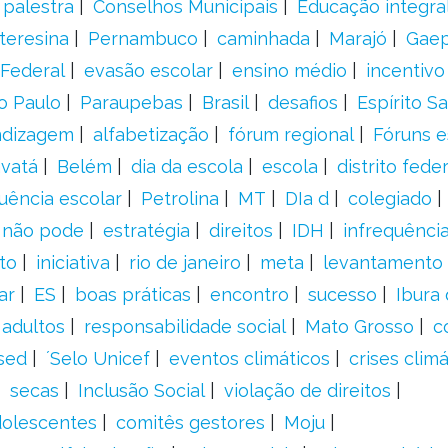
palestra
Conselhos Municipais
Educação integra
teresina
Pernambuco
caminhada
Marajó
Gae
Federal
evasão escolar
ensino médio
incentivo
o Paulo
Paraupebas
Brasil
desafios
Espírito S
ndizagem
alfabetização
fórum regional
Fóruns e
vatá
Belém
dia da escola
escola
distrito feder
uência escolar
Petrolina
MT
DIa d
colegiado
a não pode
estratégia
direitos
IDH
infrequência
to
iniciativa
rio de janeiro
meta
levantamento
ar
ES
boas práticas
encontro
sucesso
Ibura
 adultos
responsabilidade social
Mato Grosso
c
sed
´Selo Unicef
eventos climáticos
crises climá
secas
Inclusão Social
violação de direitos
adolescentes
comitês gestores
Moju