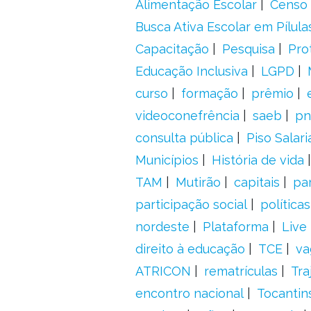
Alimentação Escolar
Censo 
Busca Ativa Escolar em Pílula
Capacitação
Pesquisa
Pro
Educação Inclusiva
LGPD
curso
formação
prêmio
videoconefrência
saeb
pn
consulta pública
Piso Salari
Municípios
História de vida
TAM
Mutirão
capitais
pa
participação social
política
nordeste
Plataforma
Live
direito à educação
TCE
va
ATRICON
rematrículas
Tra
encontro nacional
Tocantin