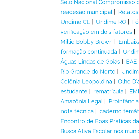
Selo Nacional Compromisso c
readesão municipal
Relatos
Undime CE
Undime RO
Fó
verificação em dois fatores
Millie Bobby Brown
Embaix
formação continuada
Undi
Águas Lindas de Goiás
BAE 
Rio Grande do Norte
Undim
Colônia Leopoldina
Olho D'
estudante
rematrícula
EME
Amazônia Legal
Proinfância
nota técnica
caderno temát
Encontro de Boas Práticas da
Busca Ativa Escolar nos muni