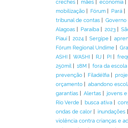
creches
mães
economia
mobilização
Fórum
Pará
tribunal de contas
Governo 
Alagoas
Paraíba
2023
Sã
Piauí
2024
Sergipe
apre
Fórum Regional Undime
Gra
ASHI
WASHI
RJ
PI
freq
250mil
18M
fora da escol
prevenção
Filadélfia
proje
orçamento
abandono escol
garantias
Alertas
jovens e
Rio Verde
busca ativa
con
ondas de calor
inundações
violência contra crianças e 