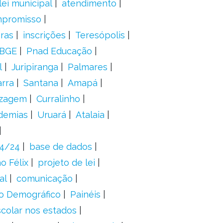
lei municipal
atendimento
mpromisso
oras
inscrições
Teresópolis
IBGE
Pnad Educação
l
Juripiranga
Palmares
arra
Santana
Amapá
izagem
Curralinho
demias
Uruará
Atalaia
24/24
base de dados
o Félix
projeto de lei
al
comunicação
o Demográfico
Painéis
scolar nos estados