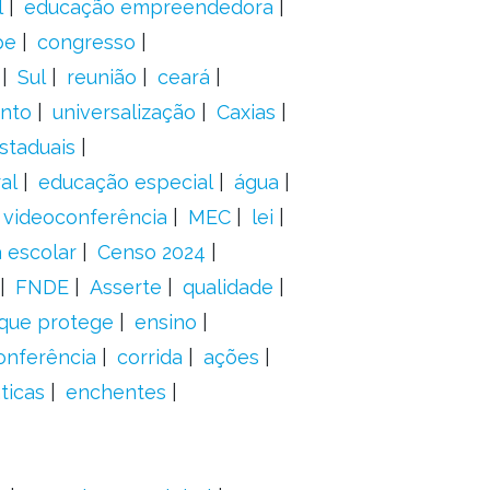
l
educação empreendedora
pe
congresso
Sul
reunião
ceará
anto
universalização
Caxias
staduais
al
educação especial
água
videoconferência
MEC
lei
 escolar
Censo 2024
FNDE
Asserte
qualidade
 que protege
ensino
onferência
corrida
ações
ticas
enchentes