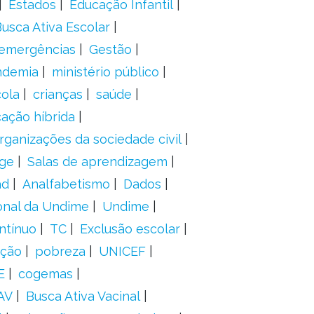
Estados
Educação Infantil
usca Ativa Escolar
 emergências
Gestão
ndemia
ministério público
ola
crianças
saúde
ação híbrida
rganizações da sociedade civil
ge
Salas de aprendizagem
ad
Analfabetismo
Dados
onal da Undime
Undime
ntínuo
TC
Exclusão escolar
ação
pobreza
UNICEF
E
cogemas
AV
Busca Ativa Vacinal