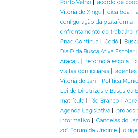
Porto Velho
acordo de coo
Vitória do Xingu
dica boa
configuração da plataforma
enfrentamento do trabalho in
Pnad Contínua
Codó
Busc
Dia D da Busca Ativa Escolar
Aracaju
retorno à escola
c
visitas domiciliares
agentes 
Vitória do Jari
Política Munic
Lei de Diretrizes e Bases da
matrícula
Rio Branco
Acre
Agenda Legislativa
proposiç
informativo
Candeias do Ja
20º Fórum da Undime
dirig