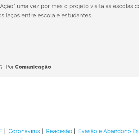
ção”, uma vez por mês o projeto visita as escolas c
os laços entre escola e estudantes.
25
|
Por
Comunicação
F
Coronavírus
Readesão
Evasão e Abandono Es