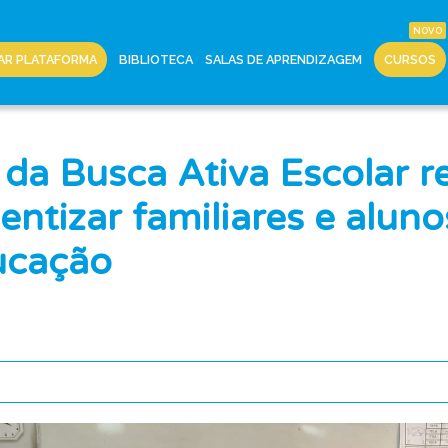
AR PLATAFORMA
BIBLIOTECA
SALAS DE APRENDIZAGEM
CURSOS
da Busca Ativa Escolar re
entizar familiares e aluno
ucação