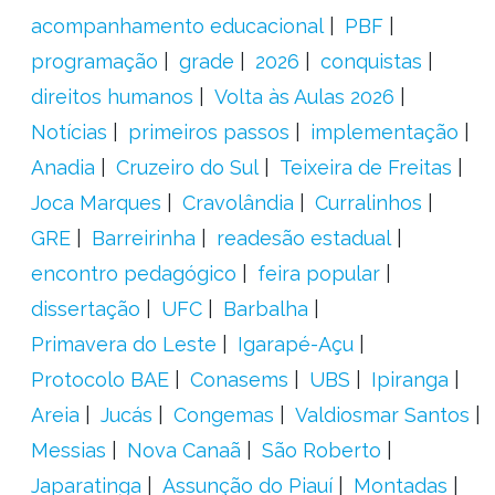
acompanhamento educacional
PBF
programação
grade
2026
conquistas
direitos humanos
Volta às Aulas 2026
Notícias
primeiros passos
implementação
Anadia
Cruzeiro do Sul
Teixeira de Freitas
Joca Marques
Cravolândia
Curralinhos
GRE
Barreirinha
readesão estadual
encontro pedagógico
feira popular
dissertação
UFC
Barbalha
Primavera do Leste
Igarapé-Açu
Protocolo BAE
Conasems
UBS
Ipiranga
Areia
Jucás
Congemas
Valdiosmar Santos
Messias
Nova Canaã
São Roberto
Japaratinga
Assunção do Piauí
Montadas