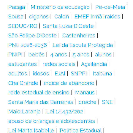
Pacajá
MInistério da educação
Pé-de-Meia
Sousa
ciganos
Calon
EMEF Irmã Iraídes
SEDUC/RO
Santa Luzia D'Oeste
São Felipe D'Oeste
Castanheiras
PNE 2026-2036
Lei da Escuta Protegida
PNIPI
bebês
4 anos
5 anos
alunos
estudantes
redes sociais
Açailândia
adultos
idosos
EJAI
SNPPI
Itabuna
Chã Grande
índice de abandono
rede estadual de ensino
Manaus
Santa Maria das Barreiras
creche
SNE
Maio Laranja
Lei 14.432/202
abuso de crianças e adolescentes
Lei Marta Isabelle
Política Estadual