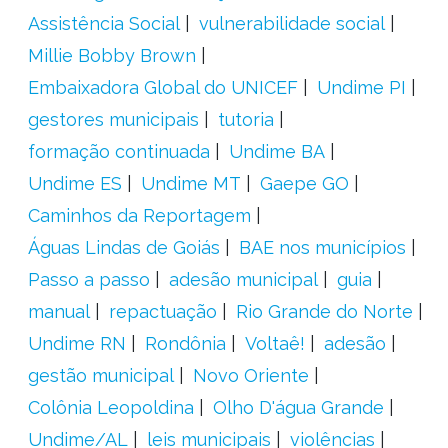
Assistência Social
vulnerabilidade social
Millie Bobby Brown
Embaixadora Global do UNICEF
Undime PI
gestores municipais
tutoria
formação continuada
Undime BA
Undime ES
Undime MT
Gaepe GO
Caminhos da Reportagem
Águas Lindas de Goiás
BAE nos municípios
Passo a passo
adesão municipal
guia
manual
repactuação
Rio Grande do Norte
Undime RN
Rondônia
Voltaê!
adesão
gestão municipal
Novo Oriente
Colônia Leopoldina
Olho D'água Grande
Undime/AL
leis municipais
violências