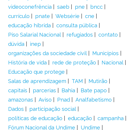
videoconefrência
saeb
pne
bncc
currículo
pnate
Websérie
cne
educação híbrida
consulta pública
Piso Salarial Nacional
refugiados
contato
dúvida
inep
organizações da sociedade civil
Municípios
História de vida
rede de proteção
Nacional
Educação que protege
Salas de aprendizagem
TAM
Mutirão
capitais
parcerias
Bahia
Bate papo
amazonas
Aviso
Pnad
Analfabetismo
Dados
participação social
políticas de educação
educação
campanha
Fórum Nacional da Undime
Undime