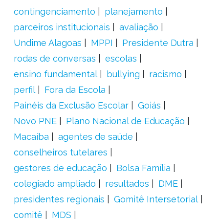
contingenciamento
planejamento
parceiros institucionais
avaliação
Undime Alagoas
MPPI
Presidente Dutra
rodas de conversas
escolas
ensino fundamental
bullying
racismo
perfil
Fora da Escola
Painéis da Exclusão Escolar
Goiás
Novo PNE
Plano Nacional de Educação
Macaíba
agentes de saúde
conselheiros tutelares
gestores de educação
Bolsa Família
colegiado ampliado
resultados
DME
presidentes regionais
Gomitê Intersetorial
comitê
MDS