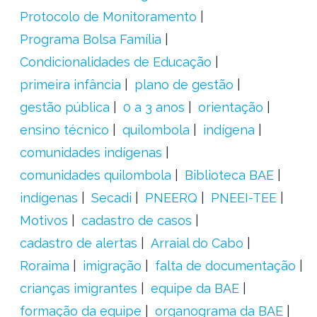
Protocolo de Monitoramento
Programa Bolsa Família
Condicionalidades de Educação
primeira infância
plano de gestão
gestão pública
0 a 3 anos
orientação
ensino técnico
quilombola
indígena
comunidades indígenas
comunidades quilombola
Biblioteca BAE
indígenas
Secadi
PNEERQ
PNEEI-TEE
Motivos
cadastro de casos
cadastro de alertas
Arraial do Cabo
Roraima
imigração
falta de documentação
crianças imigrantes
equipe da BAE
formação da equipe
organograma da BAE