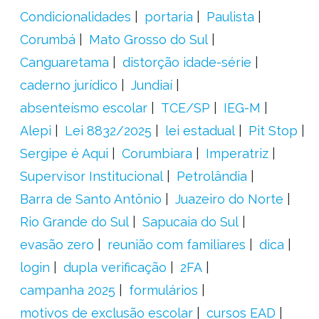
Condicionalidades
portaria
Paulista
Corumbá
Mato Grosso do Sul
Canguaretama
distorção idade-série
caderno jurídico
Jundiaí
absenteísmo escolar
TCE/SP
IEG-M
Alepi
Lei 8832/2025
lei estadual
Pit Stop
Sergipe é Aqui
Corumbiara
Imperatriz
Supervisor Institucional
Petrolândia
Barra de Santo Antônio
Juazeiro do Norte
Rio Grande do Sul
Sapucaia do Sul
evasão zero
reunião com familiares
dica
login
dupla verificação
2FA
campanha 2025
formulários
motivos de exclusão escolar
cursos EAD