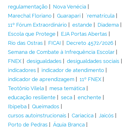
regulamentação
Nova Venécia
Marechal Floriano
Guarapari
´rematrícula
11º Fórum Extraordinário
estande
Diadema
Escola que Protege
EJA Portas Abertas
Rio das Ostras
FICAI
Decreto 4572/2026
Semana de Combate à Infrequência Escolar
FNEX
desigualdades
desigualdades sociais
indicadores
indicador de atendimento
indicador de aprendizagem
11º FNEX
Teotônio Vilela
mesa temática
educação resiliente
seca
enchente
Ibipeba
Queimados
cursos autoinstrucionais
Cariacica
Jaicós
Porto de Pedras
Águia Branca