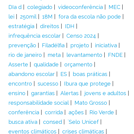
DIa d
colegiado
videoconferência
MEC
lei
250mil
18M
fora da escola não pode
estratégia
direitos
IDH
infrequência escolar
Censo 2024
prevenção
Filadélfia
projeto
iniciativa
rio de janeiro
meta
levantamento
FNDE
Asserte
qualidade
orçamento
abandono escolar
ES
boas práticas
encontro
sucesso
Ibura que protege
ensino
garantias
Alertas
jovens e adultos
responsabilidade social
Mato Grosso
conferência
corrida
ações
Rio Verde
busca ativa
consed
´Selo Unicef
eventos climáticos
crises climáticas