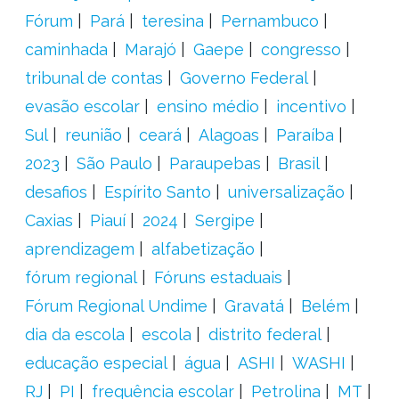
Fórum
Pará
teresina
Pernambuco
caminhada
Marajó
Gaepe
congresso
tribunal de contas
Governo Federal
evasão escolar
ensino médio
incentivo
Sul
reunião
ceará
Alagoas
Paraíba
2023
São Paulo
Paraupebas
Brasil
desafios
Espírito Santo
universalização
Caxias
Piauí
2024
Sergipe
aprendizagem
alfabetização
fórum regional
Fóruns estaduais
Fórum Regional Undime
Gravatá
Belém
dia da escola
escola
distrito federal
educação especial
água
ASHI
WASHI
RJ
PI
frequência escolar
Petrolina
MT