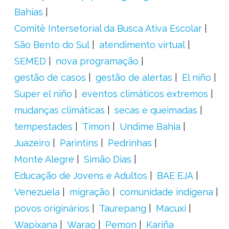
Bahias
Comitê Intersetorial da Busca Ativa Escolar
São Bento do Sul
atendimento virtual
SEMED
nova programação
gestão de casos
gestão de alertas
El niño
Super el niño
eventos climáticos extremos
mudanças climáticas
secas e queimadas
tempestades
Timon
Undime Bahia
Juazeiro
Parintins
Pedrinhas
Monte Alegre
Simão Dias
Educação de Jovens e Adultos
BAE EJA
Venezuela
migração
comunidade indígena
povos originários
Taurepang
Macuxi
Wapixana
Warao
Pemon
Kariña