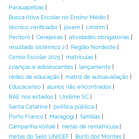
Parauapebas
Busca Ativa Escolar no Ensino Médio
técnico verificador
jovem
Umirim
Peritoró
Cerejeiras
atividades obrigatórias
resultado sistêmico 2
Região Nordeste
Censo Escolar 2025
matrículas
crianças e adolescentes
lançamento
redes de educação
matriz de autoavaliação
Educacenso
alunos não encontrados
BAE nos estados
Undime SC
Santa Catarina
política pública
Porto Franco
Maragogi
famílias
Campanha Voltaê
metas de rematrícula
metas do Selo UNICEF
Buriti dos Montes