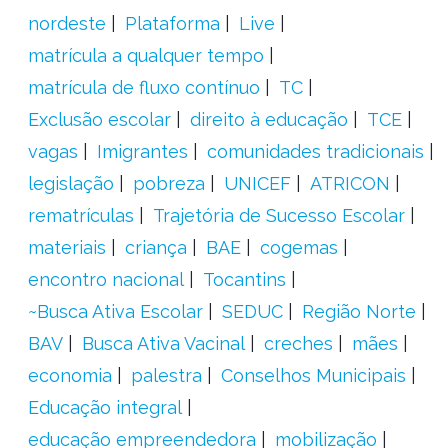
nordeste
Plataforma
Live
matrícula a qualquer tempo
matrícula de fluxo contínuo
TC
Exclusão escolar
direito à educação
TCE
vagas
Imigrantes
comunidades tradicionais
legislação
pobreza
UNICEF
ATRICON
rematrículas
Trajetória de Sucesso Escolar
materiais
criança
BAE
cogemas
encontro nacional
Tocantins
~Busca Ativa Escolar
SEDUC
Região Norte
BAV
Busca Ativa Vacinal
creches
mães
economia
palestra
Conselhos Municipais
Educação integral
educação empreendedora
mobilização