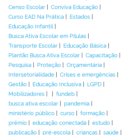
Censo Escolar
Conviva Educação
Curso EAD Na Prática
Estados
Educação Infantil
Busca Ativa Escolar em Pílulas
Transporte Escolar
Educação Básica
Plantão Busca Ativa Escolar
Capacitação
Pesquisa
Proteção
Orçamentária
Intersetorialidade
Crises e emergências
Gestão
Educação Inclusiva
LGPD
Mobilizadores
fundeb
busca ativa escolar
pandemia
ministério público
curso
formação
prêmio
educação conectada
estudo
publicação
pré-escola
crianças
saúde