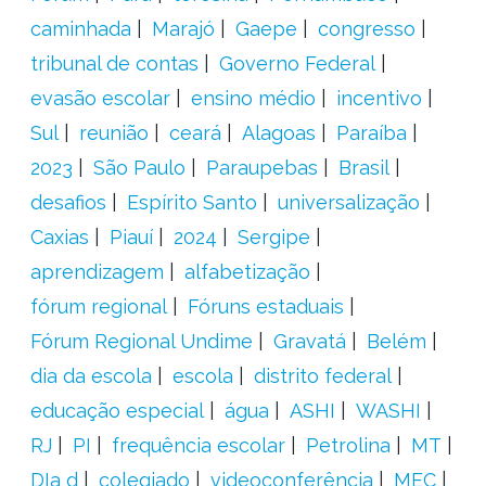
caminhada
Marajó
Gaepe
congresso
tribunal de contas
Governo Federal
evasão escolar
ensino médio
incentivo
Sul
reunião
ceará
Alagoas
Paraíba
2023
São Paulo
Paraupebas
Brasil
desafios
Espírito Santo
universalização
Caxias
Piauí
2024
Sergipe
aprendizagem
alfabetização
fórum regional
Fóruns estaduais
Fórum Regional Undime
Gravatá
Belém
dia da escola
escola
distrito federal
educação especial
água
ASHI
WASHI
RJ
PI
frequência escolar
Petrolina
MT
DIa d
colegiado
videoconferência
MEC