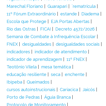
Marechal Floriano
Guarapari
´rematrícula
11º Fórum Extraordinário
estande
Diadema
Escola que Protege
EJA Portas Abertas
Rio das Ostras
FICAI
Decreto 4572/2026
Semana de Combate à Infrequência Escolar
FNEX
desigualdades
desigualdades sociais
indicadores
indicador de atendimento
indicador de aprendizagem
11º FNEX
Teotônio Vilela
mesa temática
educação resiliente
seca
enchente
Ibipeba
Queimados
cursos autoinstrucionais
Cariacica
Jaicós
Porto de Pedras
Águia Branca
Protocolo de Monitoramento