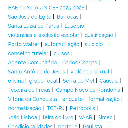
BAE no Selo UNICEF 2025-2028
São José do Egito
Barrocas
Santa Luzia do Paruá
Eusébio
violências e exclusão escolar
qualificação
Porto Walter
automutilação
suicídio
conselho tutelar
cursos
Agente Comunitário
Carlos Chagas
Santo Antônio de Jesus
violência sexual
oficina
grupo focal
Serra do Mel
Caucaia
Teixeira de Freias
Campo Novo de Rondônia
Vitória da Conquista
enquete
formalização
normatização
TCE-RJ
Petrópolis
João Lisboa
feira do livro
VAAR
Simec
Condicionalidades
portaria
Paulista