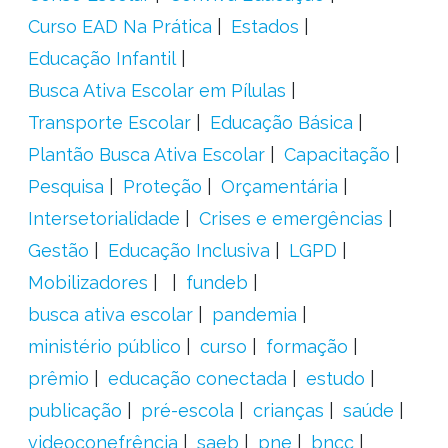
Curso EAD Na Prática
Estados
Educação Infantil
Busca Ativa Escolar em Pílulas
Transporte Escolar
Educação Básica
Plantão Busca Ativa Escolar
Capacitação
Pesquisa
Proteção
Orçamentária
Intersetorialidade
Crises e emergências
Gestão
Educação Inclusiva
LGPD
Mobilizadores
fundeb
busca ativa escolar
pandemia
ministério público
curso
formação
prêmio
educação conectada
estudo
publicação
pré-escola
crianças
saúde
videoconefrência
saeb
pne
bncc