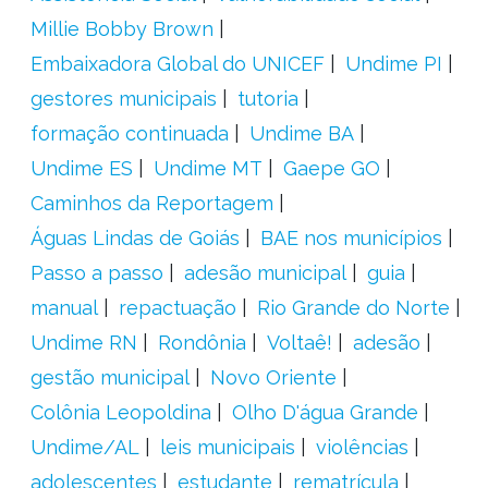
Millie Bobby Brown
Embaixadora Global do UNICEF
Undime PI
gestores municipais
tutoria
formação continuada
Undime BA
Undime ES
Undime MT
Gaepe GO
Caminhos da Reportagem
Águas Lindas de Goiás
BAE nos municípios
Passo a passo
adesão municipal
guia
manual
repactuação
Rio Grande do Norte
Undime RN
Rondônia
Voltaê!
adesão
gestão municipal
Novo Oriente
Colônia Leopoldina
Olho D'água Grande
Undime/AL
leis municipais
violências
adolescentes
estudante
rematrícula