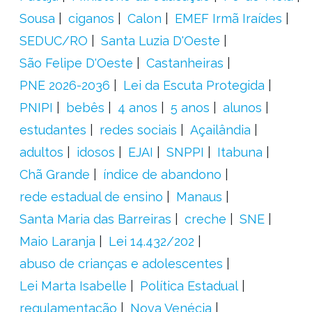
Sousa
ciganos
Calon
EMEF Irmã Iraídes
SEDUC/RO
Santa Luzia D'Oeste
São Felipe D'Oeste
Castanheiras
PNE 2026-2036
Lei da Escuta Protegida
PNIPI
bebês
4 anos
5 anos
alunos
estudantes
redes sociais
Açailândia
adultos
idosos
EJAI
SNPPI
Itabuna
Chã Grande
índice de abandono
rede estadual de ensino
Manaus
Santa Maria das Barreiras
creche
SNE
Maio Laranja
Lei 14.432/202
abuso de crianças e adolescentes
Lei Marta Isabelle
Política Estadual
regulamentação
Nova Venécia