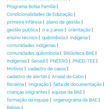
Programa Bolsa Família
Condicionalidades de Educação
primeira infância
plano de gestão
gestão pública
0 a 3 anos
orientação
ensino técnico
quilombola
indígena
comunidades indígenas
comunidades quilombola
Biblioteca BAE
indígenas
Secadi
PNEERQ
PNEEI-TEE
Motivos
cadastro de casos
cadastro de alertas
Arraial do Cabo
Roraima
imigração
falta de documentação
crianças imigrantes
equipe da BAE
formação da equipe
organograma da BAE
Bahias