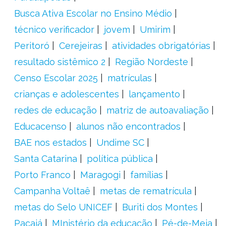
Busca Ativa Escolar no Ensino Médio
técnico verificador
jovem
Umirim
Peritoró
Cerejeiras
atividades obrigatórias
resultado sistêmico 2
Região Nordeste
Censo Escolar 2025
matrículas
crianças e adolescentes
lançamento
redes de educação
matriz de autoavaliação
Educacenso
alunos não encontrados
BAE nos estados
Undime SC
Santa Catarina
política pública
Porto Franco
Maragogi
famílias
Campanha Voltaê
metas de rematrícula
metas do Selo UNICEF
Buriti dos Montes
Pacajá
MInistério da educação
Pé-de-Meia