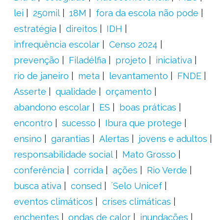
lei
250mil
18M
fora da escola não pode
estratégia
direitos
IDH
infrequência escolar
Censo 2024
prevenção
Filadélfia
projeto
iniciativa
rio de janeiro
meta
levantamento
FNDE
Asserte
qualidade
orçamento
abandono escolar
ES
boas práticas
encontro
sucesso
Ibura que protege
ensino
garantias
Alertas
jovens e adultos
responsabilidade social
Mato Grosso
conferência
corrida
ações
Rio Verde
busca ativa
consed
´Selo Unicef
eventos climáticos
crises climáticas
enchentes
ondas de calor
inundações