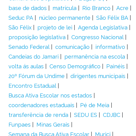
base de dados
matrícula
Rio Branco
Acre
Seduc PA
núcleo permanente
São Félix BA
São Félix
projeto de lei
Agenda Legislativa
proposição legislativa
Congresso Nacional
Senado Federal
comunicação
informativo
Candeias do Jamari
permanência na escola
volta ás aulas
Censo Demográfico
Painéis
20º Fórum da Undime
dirigentes municipais
Encontro Estadual
Busca Ativa Escolar nos estados
coordenadores estaduais
Pé de Meia
transferência de renda
SEDU ES
CDJBC
Funpaes
Minas Gerais
Semana da Busca Ativa Escolar
Murici