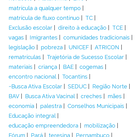
matrícula a qualquer tempo
matrícula de fluxo contínuo
TC
Exclusão escolar
direito à educação
TCE
vagas
Imigrantes
comunidades tradicionais
legislação
pobreza
UNICEF
ATRICON
rematrículas
Trajetória de Sucesso Escolar
materiais
criança
BAE
cogemas
encontro nacional
Tocantins
~Busca Ativa Escolar
SEDUC
Região Norte
BAV
Busca Ativa Vacinal
creches
mães
economia
palestra
Conselhos Municipais
Educação integral
educação empreendedora
mobilização
Fórum
Pará
teresina
Pernambuco