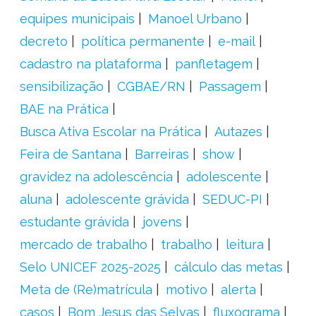
equipes municipais
Manoel Urbano
decreto
política permanente
e-mail
cadastro na plataforma
panfletagem
sensibilização
CGBAE/RN
Passagem
BAE na Prática
Busca Ativa Escolar na Prática
Autazes
Feira de Santana
Barreiras
show
gravidez na adolescência
adolescente
aluna
adolescente grávida
SEDUC-PI
estudante grávida
jovens
mercado de trabalho
trabalho
leitura
Selo UNICEF 2025-2025
cálculo das metas
Meta de (Re)matrícula
motivo
alerta
casos
Bom Jesus das Selvas
fluxograma