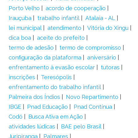
Porto Velho
acordo de cooperação
Irauçuba
trabalho infantil
Atalaia - AL
lei municipal
atendimento
Vitória do Xingu
dica boa
aceite do prefeito
termo de adesão
termo de compromisso
configuração da plataforma
aniversário
enfrentamento à evasão escolar
tutoras
inscrições
Teresópolis
enfrentamento do trabalho infantil
Palmeira dos Índios
Novo Repartimento
IBGE
Pnad Educação
Pnad Contínua
Codó
Busca Ativa em Ação
atividades lúdicas
BAE pelo Brasil
Juripiranga
Palmares