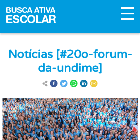
Notícias [#20o-forum-
da-undime]