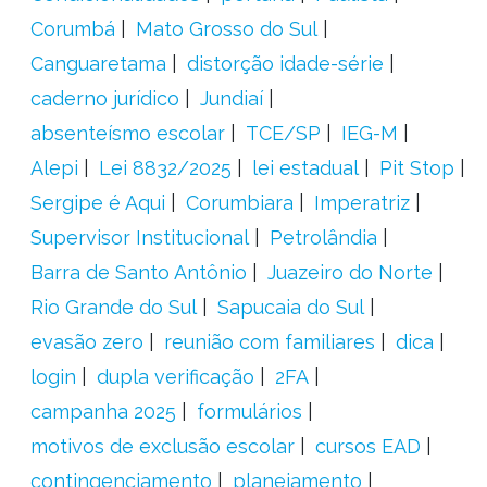
Corumbá
Mato Grosso do Sul
Canguaretama
distorção idade-série
caderno jurídico
Jundiaí
absenteísmo escolar
TCE/SP
IEG-M
Alepi
Lei 8832/2025
lei estadual
Pit Stop
Sergipe é Aqui
Corumbiara
Imperatriz
Supervisor Institucional
Petrolândia
Barra de Santo Antônio
Juazeiro do Norte
Rio Grande do Sul
Sapucaia do Sul
evasão zero
reunião com familiares
dica
login
dupla verificação
2FA
campanha 2025
formulários
motivos de exclusão escolar
cursos EAD
contingenciamento
planejamento