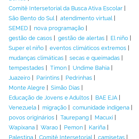
Comitê Intersetorial da Busca Ativa Escolar
São Bento do Sul
atendimento virtual
SEMED
nova programação
gestão de casos
gestão de alertas
El niño
Super el niño
eventos climáticos extremos
mudanças climáticas
secas e queimadas
tempestades
Timon
Undime Bahia
Juazeiro
Parintins
Pedrinhas
Monte Alegre
Simão Dias
Educação de Jovens e Adultos
BAE EJA
Venezuela
migração
comunidade indígena
povos originários
Taurepang
Macuxi
Wapixana
Warao
Pemon
Kariña
Palestina
Comitê Intersetorial
camisetas