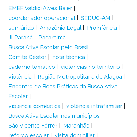
EMEF Valdici Alves Baier
coordenador operacional
SEDUC-AM
semiárido
Amazônia Legal
Proinfância
Ji-Paraná
Pacaraima
Busca Ativa Escolar pelo Brasil
Comitê Gestor
nota técnica
caderno temático
violências no território
violência
Região Metropolitana de Alagoa
Encontro de Boas Práticas da Busca Ativa
Escolar
violência doméstica
violência intrafamiliar
Busca Ativa Escolar nos municípios
São Vicente Férrer
Maranhão
reforço escolar
visita domiciliar