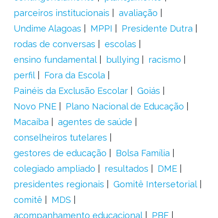
parceiros institucionais
avaliação
Undime Alagoas
MPPI
Presidente Dutra
rodas de conversas
escolas
ensino fundamental
bullying
racismo
perfil
Fora da Escola
Painéis da Exclusão Escolar
Goiás
Novo PNE
Plano Nacional de Educação
Macaíba
agentes de saúde
conselheiros tutelares
gestores de educação
Bolsa Família
colegiado ampliado
resultados
DME
presidentes regionais
Gomitê Intersetorial
comitê
MDS
acompanhamento educacional
PBF