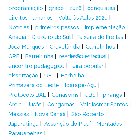
programação
grade
2026
conquistas
direitos humanos
Volta às Aulas 2026
Notícias
primeiros passos
implementação
Anadia
Cruzeiro do Sul
Teixeira de Freitas
Joca Marques
Cravolândia
Curralinhos
GRE
Barreirinha
readesão estadual
encontro pedagógico
feira popular
dissertação
UFC
Barbalha
Primavera do Leste
Igarapé-Açu
Protocolo BAE
Conasems
UBS
Ipiranga
Areia
Jucás
Congemas
Valdiosmar Santos
Messias
Nova Canaã
São Roberto
Japaratinga
Assunção do Piauí
Montadas
Parauapebas