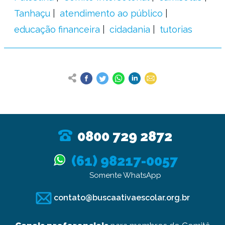
Tanhaçu
atendimento ao público
educação financeira
cidadania
tutorias
0800 729 2872
(61) 98217-0057
Somente WhatsApp
contato@buscaativaescolar.org.br