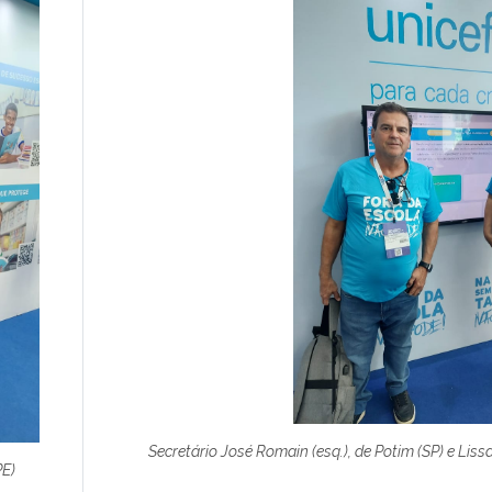
Secretário José Romain (esq.), de Potim (SP) e Lis
PE)