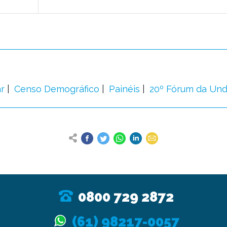
r
Censo Demográfico
Painéis
20º Fórum da Un
0800 729 2872
(61) 98217-0057