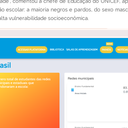
dade”, comentou a chefe de Educação do UNICEF, apo
o escolar: a maioria negros e pardos, do sexo mascu
 alta vulnerabilidade socioeconômica.