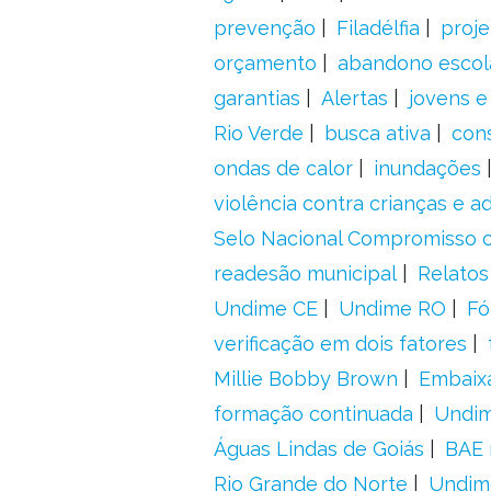
prevenção
Filadélfia
proje
orçamento
abandono escol
garantias
Alertas
jovens e
Rio Verde
busca ativa
con
ondas de calor
inundações
violência contra crianças e 
Selo Nacional Compromisso c
readesão municipal
Relatos
Undime CE
Undime RO
Fó
verificação em dois fatores
Millie Bobby Brown
Embaix
formação continuada
Undi
Águas Lindas de Goiás
BAE 
Rio Grande do Norte
Undim