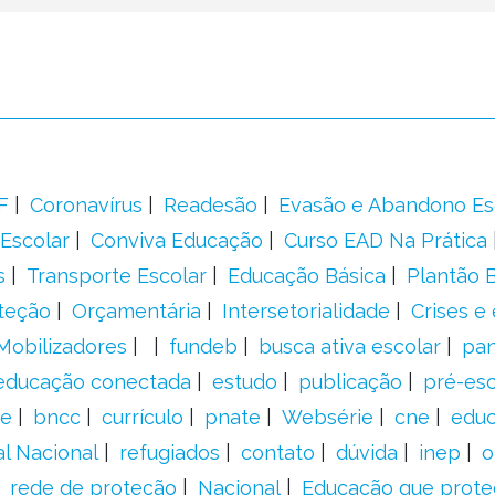
F
Coronavírus
Readesão
Evasão e Abandono Es
Escolar
Conviva Educação
Curso EAD Na Prática
s
Transporte Escolar
Educação Básica
Plantão B
teção
Orçamentária
Intersetorialidade
Crises e
Mobilizadores
fundeb
busca ativa escolar
pa
educação conectada
estudo
publicação
pré-esc
e
bncc
currículo
pnate
Websérie
cne
educ
al Nacional
refugiados
contato
dúvida
inep
o
rede de proteção
Nacional
Educação que prote