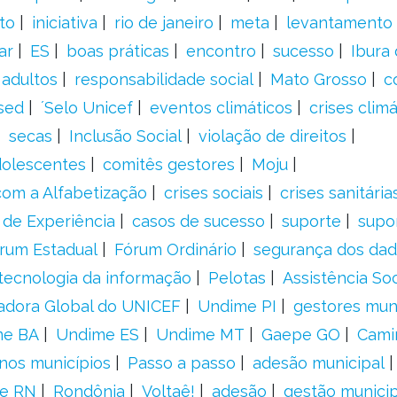
to
iniciativa
rio de janeiro
meta
levantamento
ar
ES
boas práticas
encontro
sucesso
Ibura
 adultos
responsabilidade social
Mato Grosso
c
sed
´Selo Unicef
eventos climáticos
crises climá
secas
Inclusão Social
violação de direitos
adolescentes
comitês gestores
Moju
om a Alfabetização
crises sociais
crises sanitária
 de Experiência
casos de sucesso
suporte
supo
rum Estadual
Fórum Ordinário
segurança dos da
tecnologia da informação
Pelotas
Assistência Soc
adora Global do UNICEF
Undime PI
gestores muni
me BA
Undime ES
Undime MT
Gaepe GO
Cami
nos municípios
Passo a passo
adesão municipal
e RN
Rondônia
Voltaê!
adesão
gestão municip