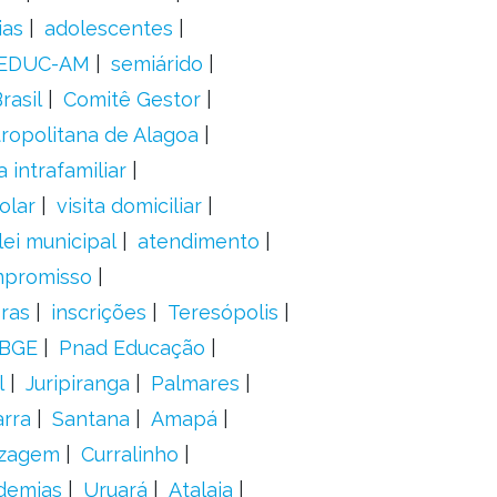
ias
adolescentes
EDUC-AM
semiárido
rasil
Comitê Gestor
ropolitana de Alagoa
a intrafamiliar
olar
visita domiciliar
lei municipal
atendimento
mpromisso
oras
inscrições
Teresópolis
IBGE
Pnad Educação
l
Juripiranga
Palmares
arra
Santana
Amapá
izagem
Curralinho
demias
Uruará
Atalaia