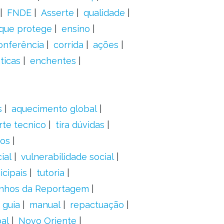
FNDE
Asserte
qualidade
 que protege
ensino
onferência
corrida
ações
ticas
enchentes
s
aquecimento global
rte tecnico
tira dúvidas
dos
ial
vulnerabilidade social
cipais
tutoria
nhos da Reportagem
guia
manual
repactuação
al
Novo Oriente