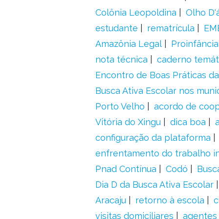
Colônia Leopoldina
Olho D'
estudante
rematrícula
EME
Amazônia Legal
Proinfância
nota técnica
caderno temát
Encontro de Boas Práticas da
Busca Ativa Escolar nos muni
Porto Velho
acordo de coo
Vitória do Xingu
dica boa
configuração da plataforma
enfrentamento do trabalho in
Pnad Contínua
Codó
Busc
Dia D da Busca Ativa Escolar
Aracaju
retorno à escola
c
visitas domiciliares
agentes 