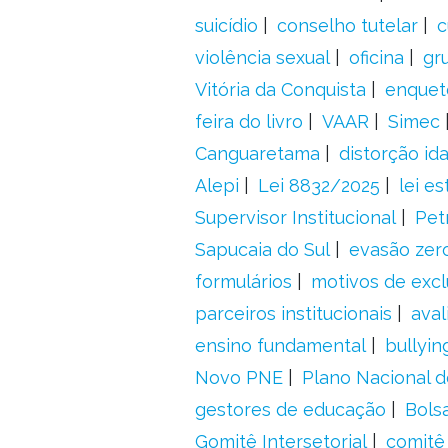
suicídio
conselho tutelar
c
violência sexual
oficina
gr
Vitória da Conquista
enquet
feira do livro
VAAR
Simec
Canguaretama
distorção id
Alepi
Lei 8832/2025
lei es
Supervisor Institucional
Pet
Sapucaia do Sul
evasão zer
formulários
motivos de excl
parceiros institucionais
aval
ensino fundamental
bullyin
Novo PNE
Plano Nacional 
gestores de educação
Bolsa
Gomitê Intersetorial
comitê