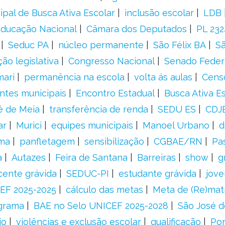
ipal de Busca Ativa Escolar
inclusão escolar
LDB
 Educação Nacional
Câmara dos Deputados
PL 23
Seduc PA
núcleo permanente
São Félix BA
Sã
ão legislativa
Congresso Nacional
Senado Feder
mari
permanência na escola
volta ás aulas
Cens
entes municipais
Encontro Estadual
Busca Ativa E
é de Meia
transferência de renda
SEDU ES
CDJ
ar
Murici
equipes municipais
Manoel Urbano
d
rma
panfletagem
sensibilização
CGBAE/RN
Pa
a
Autazes
Feira de Santana
Barreiras
show
g
cente grávida
SEDUC-PI
estudante grávida
jove
EF 2025-2025
cálculo das metas
Meta de (Re)matr
grama
BAE no Selo UNICEF 2025-2028
São José d
io
violências e exclusão escolar
qualificação
Por