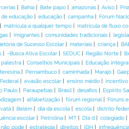
rcerias
Bahia
Bate papo
amazonas
Aviso
Pn
s de educação
educação
campanha
Fórum Naci
matrícula a qualquer tempo
matrícula de fluxo co
gas
Imigrantes
comunidades tradicionais
legisl
jetória de Sucesso Escolar
materiais
criança
BA
s
~Busca Ativa Escolar
SEDUC
Região Norte
B
palestra
Conselhos Municipais
Educação integra
teresina
Pernambuco
caminhada
Marajó
Gae
Federal
evasão escolar
ensino médio
incentivo
o Paulo
Paraupebas
Brasil
desafios
Espírito S
ndizagem
alfabetização
fórum regional
Fóruns e
vatá
Belém
dia da escola
escola
distrito feder
uência escolar
Petrolina
MT
DIa d
colegiado
a não pode
estratégia
direitos
IDH
infrequência