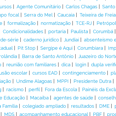
ursos
Agente Comunitário
Carlos Chagas
Santo
upo focal
Serra do Mel
Caucaia
Teixeira de Freia
e
formalização
normatização
TCE-RJ
Petrópol
Condicionalidades
portaria
Paulista
Corumbá
ade-série
caderno jurídico
Jundiaí
absenteísmo e
tadual
Pit Stop
Sergipe é Aqui
Corumbiara
Imp
rolândia
Barra de Santo Antônio
Juazeiro do Nort
o
reunião com familiares
dica
login
dupla verif
usão escolar
cursos EAD
contingenciamento
pl
iação
Undime Alagoas
MPPI
Presidente Dutra
g
racismo
perfil
Fora da Escola
Painéis da Excl
de Educação
Macaíba
agentes de saúde
conselh
 Família
colegiado ampliado
resultados
DME
MDS
acompanhamento educacional
PBF
pro