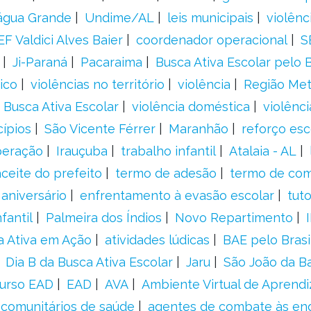
água Grande
Undime/AL
leis municipais
violênc
F Valdici Alves Baier
coordenador operacional
S
Ji-Paraná
Pacaraima
Busca Ativa Escolar pelo B
ico
violências no território
violência
Região Met
 Busca Ativa Escolar
violência doméstica
violênci
cípios
São Vicente Férrer
Maranhão
reforço esc
peração
Irauçuba
trabalho infantil
Atalaia - AL
aceite do prefeito
termo de adesão
termo de co
aniversário
enfrentamento à evasão escolar
tut
fantil
Palmeira dos Índios
Novo Repartimento
a Ativa em Ação
atividades lúdicas
BAE pelo Brasi
Dia B da Busca Ativa Escolar
Jaru
São João da B
urso EAD
EAD
AVA
Ambiente Virtual de Aprend
comunitários de saúde
agentes de combate às en