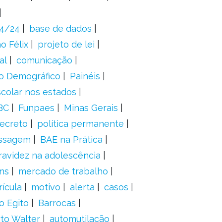
24/24
base de dados
o Félix
projeto de lei
al
comunicação
o Demográfico
Painéis
scolar nos estados
BC
Funpaes
Minas Gerais
ecreto
política permanente
ssagem
BAE na Prática
ravidez na adolescência
ns
mercado de trabalho
ícula
motivo
alerta
casos
o Egito
Barrocas
to Walter
automutilação