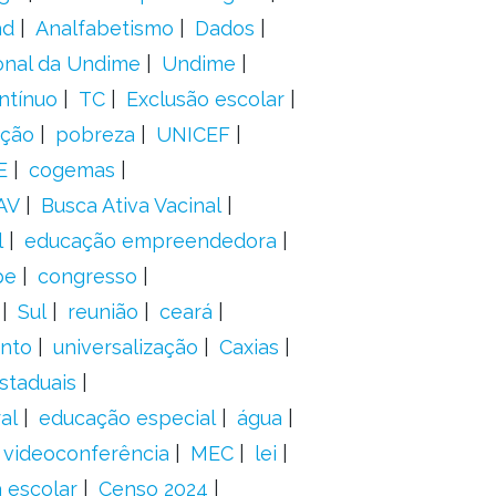
ad
Analfabetismo
Dados
onal da Undime
Undime
ntínuo
TC
Exclusão escolar
ação
pobreza
UNICEF
E
cogemas
AV
Busca Ativa Vacinal
l
educação empreendedora
pe
congresso
Sul
reunião
ceará
anto
universalização
Caxias
staduais
al
educação especial
água
videoconferência
MEC
lei
 escolar
Censo 2024