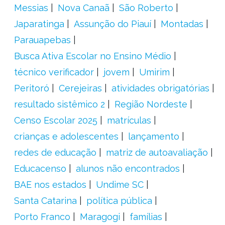
Messias
Nova Canaã
São Roberto
Japaratinga
Assunção do Piauí
Montadas
Parauapebas
Busca Ativa Escolar no Ensino Médio
técnico verificador
jovem
Umirim
Peritoró
Cerejeiras
atividades obrigatórias
resultado sistêmico 2
Região Nordeste
Censo Escolar 2025
matrículas
crianças e adolescentes
lançamento
redes de educação
matriz de autoavaliação
Educacenso
alunos não encontrados
BAE nos estados
Undime SC
Santa Catarina
política pública
Porto Franco
Maragogi
famílias