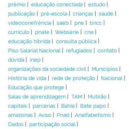
prêmio
educação conectada
estudo
publicação
pré-escola
crianças
saúde
videoconefrência
saeb
pne
bncc
currículo
pnate
Websérie
cne
educação híbrida
consulta pública
Piso Salarial Nacional
refugiados
contato
dúvida
inep
organizações da sociedade civil
Municípios
História de vida
rede de proteção
Nacional
Educação que protege
Salas de aprendizagem
TAM
Mutirão
capitais
parcerias
Bahia
Bate papo
amazonas
Aviso
Pnad
Analfabetismo
Dados
participação social