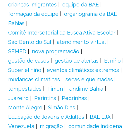
crianças imigrantes
equipe da BAE
formação da equipe
organograma da BAE
Bahias
Comitê Intersetorial da Busca Ativa Escolar
São Bento do Sul
atendimento virtual
SEMED
nova programação
gestão de casos
gestão de alertas
El niño
Super el niño
eventos climáticos extremos
mudanças climáticas
secas e queimadas
tempestades
Timon
Undime Bahia
Juazeiro
Parintins
Pedrinhas
Monte Alegre
Simão Dias
Educação de Jovens e Adultos
BAE EJA
Venezuela
migração
comunidade indígena