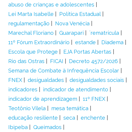
abuso de crianças e adolescentes
Lei Marta Isabelle
Política Estadual
regulamentação
Nova Venécia
Marechal Floriano
Guarapari
´rematrícula
11º Fórum Extraordinário
estande
Diadema
Escola que Protege
EJA Portas Abertas
Rio das Ostras
FICAI
Decreto 4572/2026
Semana de Combate à Infrequência Escolar
FNEX
desigualdades
desigualdades sociais
indicadores
indicador de atendimento
indicador de aprendizagem
11º FNEX
Teotônio Vilela
mesa temática
educação resiliente
seca
enchente
Ibipeba
Queimados