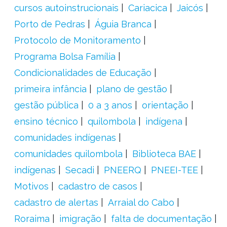
cursos autoinstrucionais
Cariacica
Jaicós
Porto de Pedras
Águia Branca
Protocolo de Monitoramento
Programa Bolsa Família
Condicionalidades de Educação
primeira infância
plano de gestão
gestão pública
0 a 3 anos
orientação
ensino técnico
quilombola
indígena
comunidades indígenas
comunidades quilombola
Biblioteca BAE
indígenas
Secadi
PNEERQ
PNEEI-TEE
Motivos
cadastro de casos
cadastro de alertas
Arraial do Cabo
Roraima
imigração
falta de documentação