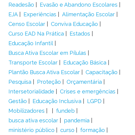
Readesão
Evasão e Abandono Escolares
EJA
Experiências
Alimentação Escolar
Censo Escolar
Conviva Educação
Curso EAD Na Prática
Estados
Educação Infantil
Busca Ativa Escolar em Pílulas
Transporte Escolar
Educação Básica
Plantão Busca Ativa Escolar
Capacitação
Pesquisa
Proteção
Orçamentária
Intersetorialidade
Crises e emergências
Gestão
Educação Inclusiva
LGPD
Mobilizadores
fundeb
busca ativa escolar
pandemia
ministério público
curso
formação