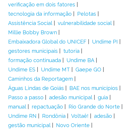
verificação em dois fatores
tecnologia da informação
Pelotas
Assistência Social
vulnerabilidade social
Millie Bobby Brown
Embaixadora Global do UNICEF
Undime PI
gestores municipais
tutoria
formação continuada
Undime BA
Undime ES
Undime MT
Gaepe GO
Caminhos da Reportagem
Águas Lindas de Goiás
BAE nos municípios
Passo a passo
adesão municipal
guia
manual
repactuação
Rio Grande do Norte
Undime RN
Rondônia
Voltaê!
adesão
gestão municipal
Novo Oriente