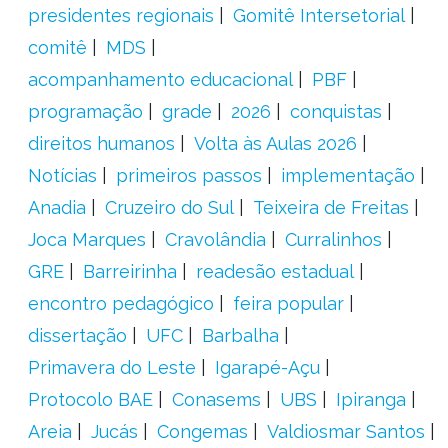
presidentes regionais
Gomitê Intersetorial
comitê
MDS
acompanhamento educacional
PBF
programação
grade
2026
conquistas
direitos humanos
Volta às Aulas 2026
Notícias
primeiros passos
implementação
Anadia
Cruzeiro do Sul
Teixeira de Freitas
Joca Marques
Cravolândia
Curralinhos
GRE
Barreirinha
readesão estadual
encontro pedagógico
feira popular
dissertação
UFC
Barbalha
Primavera do Leste
Igarapé-Açu
Protocolo BAE
Conasems
UBS
Ipiranga
Areia
Jucás
Congemas
Valdiosmar Santos