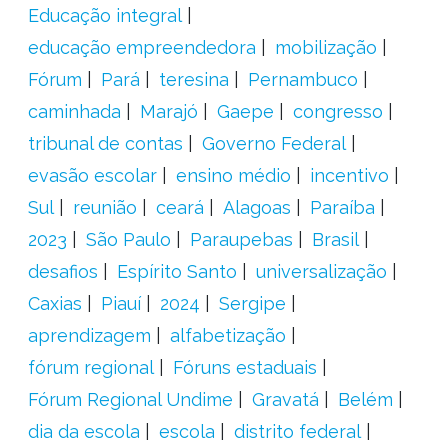
Educação integral
educação empreendedora
mobilização
Fórum
Pará
teresina
Pernambuco
caminhada
Marajó
Gaepe
congresso
tribunal de contas
Governo Federal
evasão escolar
ensino médio
incentivo
Sul
reunião
ceará
Alagoas
Paraíba
2023
São Paulo
Paraupebas
Brasil
desafios
Espírito Santo
universalização
Caxias
Piauí
2024
Sergipe
aprendizagem
alfabetização
fórum regional
Fóruns estaduais
Fórum Regional Undime
Gravatá
Belém
dia da escola
escola
distrito federal