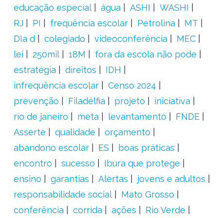
educação especial
água
ASHI
WASHI
RJ
PI
frequência escolar
Petrolina
MT
DIa d
colegiado
videoconferência
MEC
lei
250mil
18M
fora da escola não pode
estratégia
direitos
IDH
infrequência escolar
Censo 2024
prevenção
Filadélfia
projeto
iniciativa
rio de janeiro
meta
levantamento
FNDE
Asserte
qualidade
orçamento
abandono escolar
ES
boas práticas
encontro
sucesso
Ibura que protege
ensino
garantias
Alertas
jovens e adultos
responsabilidade social
Mato Grosso
conferência
corrida
ações
Rio Verde