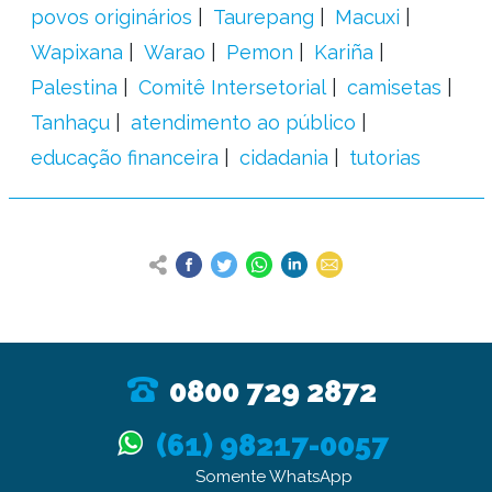
povos originários
Taurepang
Macuxi
Wapixana
Warao
Pemon
Kariña
Palestina
Comitê Intersetorial
camisetas
Tanhaçu
atendimento ao público
educação financeira
cidadania
tutorias
0800 729 2872
(61) 98217-0057
Somente WhatsApp