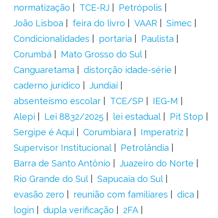
normatização
TCE-RJ
Petrópolis
João Lisboa
feira do livro
VAAR
Simec
Condicionalidades
portaria
Paulista
Corumbá
Mato Grosso do Sul
Canguaretama
distorção idade-série
caderno jurídico
Jundiaí
absenteísmo escolar
TCE/SP
IEG-M
Alepi
Lei 8832/2025
lei estadual
Pit Stop
Sergipe é Aqui
Corumbiara
Imperatriz
Supervisor Institucional
Petrolândia
Barra de Santo Antônio
Juazeiro do Norte
Rio Grande do Sul
Sapucaia do Sul
evasão zero
reunião com familiares
dica
login
dupla verificação
2FA