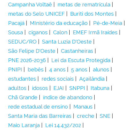
Campanha Voltaê
metas de rematrícula
metas do Selo UNICEF
Buriti dos Montes
Pacajá
MInistério da educação
Pé-de-Meia
Sousa
ciganos
Calon
EMEF Irmã Iraídes
SEDUC/RO
Santa Luzia D'Oeste
São Felipe D'Oeste
Castanheiras
PNE 2026-2036
Lei da Escuta Protegida
PNIPI
bebês
4 anos
5 anos
alunos
estudantes
redes sociais
Açailândia
adultos
idosos
EJAI
SNPPI
Itabuna
Chã Grande
índice de abandono
rede estadual de ensino
Manaus
Santa Maria das Barreiras
creche
SNE
Maio Laranja
Lei 14.432/202