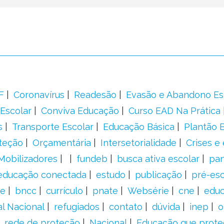
F
Coronavírus
Readesão
Evasão e Abandono Es
Escolar
Conviva Educação
Curso EAD Na Prática
s
Transporte Escolar
Educação Básica
Plantão B
teção
Orçamentária
Intersetorialidade
Crises e
Mobilizadores
fundeb
busca ativa escolar
pa
educação conectada
estudo
publicação
pré-esc
e
bncc
currículo
pnate
Websérie
cne
educ
al Nacional
refugiados
contato
dúvida
inep
o
rede de proteção
Nacional
Educação que prote