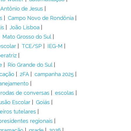
 Antônio de Jesus
s
Campo Novo de Rondônia
is
João Lisboa
Mato Grosso do Sul
scolar
TCE/SP
IEG-M
eratriz
e
Rio Grande do Sul
icação
2FA
campanha 2025
anejamento
rodas de conversas
escolas
usão Escolar
Goiás
eiros tutelares
presidentes regionais
gramação
grade
2026