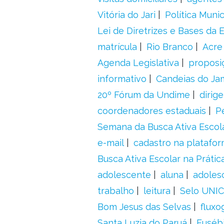
Vitória do Jari
Política Munic
Lei de Diretrizes e Bases da
matrícula
Rio Branco
Acre
Agenda Legislativa
proposiç
informativo
Candeias do Ja
20º Fórum da Undime
dirig
coordenadores estaduais
P
Semana da Busca Ativa Escol
e-mail
cadastro na platafo
Busca Ativa Escolar na Prátic
adolescente
aluna
adoles
trabalho
leitura
Selo UNIC
Bom Jesus das Selvas
fluxo
Santa Luzia do Paruá
Euséb