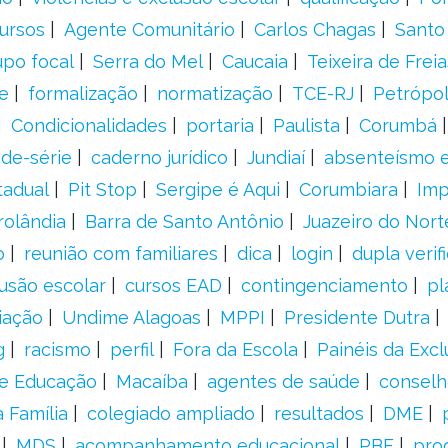
ursos
Agente Comunitário
Carlos Chagas
Santo
upo focal
Serra do Mel
Caucaia
Teixeira de Freia
e
formalização
normatização
TCE-RJ
Petrópol
Condicionalidades
portaria
Paulista
Corumbá
ade-série
caderno jurídico
Jundiaí
absenteísmo e
tadual
Pit Stop
Sergipe é Aqui
Corumbiara
Imp
rolândia
Barra de Santo Antônio
Juazeiro do Nort
o
reunião com familiares
dica
login
dupla verif
usão escolar
cursos EAD
contingenciamento
pl
iação
Undime Alagoas
MPPI
Presidente Dutra
g
racismo
perfil
Fora da Escola
Painéis da Excl
de Educação
Macaíba
agentes de saúde
conselh
 Família
colegiado ampliado
resultados
DME
MDS
acompanhamento educacional
PBF
pro