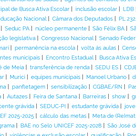
ipal de Busca Ativa Escolar
inclusão escolar
LDB
 Educação Nacional
Câmara dos Deputados
PL 23
Seduc PA
núcleo permanente
São Félix BA
Sã
ão legislativa
Congresso Nacional
Senado Feder
mari
permanência na escola
volta ás aulas
Cens
entes municipais
Encontro Estadual
Busca Ativa E
é de Meia
transferência de renda
SEDU ES
CDJ
ar
Murici
equipes municipais
Manoel Urbano
d
rma
panfletagem
sensibilização
CGBAE/RN
Pa
a
Autazes
Feira de Santana
Barreiras
show
g
cente grávida
SEDUC-PI
estudante grávida
jove
EF 2025-2025
cálculo das metas
Meta de (Re)matr
grama
BAE no Selo UNICEF 2025-2028
São José d
io
violências e exclusão escolar
qualificação
Por