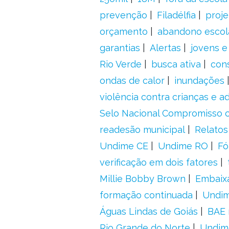
prevenção
Filadélfia
proje
orçamento
abandono escol
garantias
Alertas
jovens e
Rio Verde
busca ativa
con
ondas de calor
inundações
violência contra crianças e 
Selo Nacional Compromisso c
readesão municipal
Relatos
Undime CE
Undime RO
Fó
verificação em dois fatores
Millie Bobby Brown
Embaix
formação continuada
Undi
Águas Lindas de Goiás
BAE 
Rio Grande do Norte
Undim