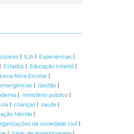
colares
EJA
Experiências
Estados
Educação Infantil
usca Ativa Escolar
 emergências
Gestão
ndemia
ministério público
ola
crianças
saúde
ação híbrida
rganizações da sociedade civil
ge
Salas de aprendizagem