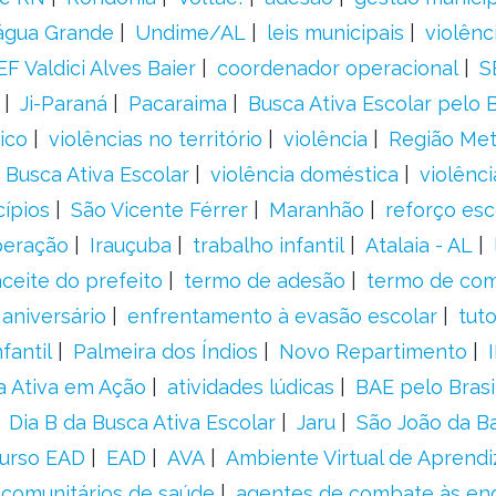
água Grande
Undime/AL
leis municipais
violênc
F Valdici Alves Baier
coordenador operacional
S
Ji-Paraná
Pacaraima
Busca Ativa Escolar pelo B
ico
violências no território
violência
Região Met
 Busca Ativa Escolar
violência doméstica
violênci
cípios
São Vicente Férrer
Maranhão
reforço esc
peração
Irauçuba
trabalho infantil
Atalaia - AL
aceite do prefeito
termo de adesão
termo de co
aniversário
enfrentamento à evasão escolar
tut
fantil
Palmeira dos Índios
Novo Repartimento
a Ativa em Ação
atividades lúdicas
BAE pelo Brasi
Dia B da Busca Ativa Escolar
Jaru
São João da B
urso EAD
EAD
AVA
Ambiente Virtual de Aprend
comunitários de saúde
agentes de combate às en