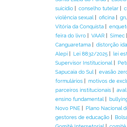
suicídio
conselho tutelar
c
violência sexual
oficina
gr
Vitória da Conquista
enquet
feira do livro
VAAR
Simec
Canguaretama
distorção id
Alepi
Lei 8832/2025
lei es
Supervisor Institucional
Pet
Sapucaia do Sul
evasão zer
formulários
motivos de excl
parceiros institucionais
aval
ensino fundamental
bullyin
Novo PNE
Plano Nacional 
gestores de educação
Bolsa
Gomitê Intersetorial
comitê