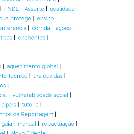
FNDE
Asserte
qualidade
 que protege
ensino
onferência
corrida
ações
ticas
enchentes
s
aquecimento global
rte tecnico
tira dúvidas
dos
ial
vulnerabilidade social
cipais
tutoria
nhos da Reportagem
guia
manual
repactuação
al
Novo Oriente