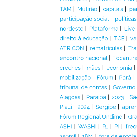
TAM
Mutirão
capitais
pa
participação social
política
nordeste
Plataforma
Live
direito à educação
TCE
va
ATRICON
rematrículas
Tra
encontro nacional
Tocantin
creches
mães
economia
mobilização
Fórum
Pará
tribunal de contas
Governo 
Alagoas
Paraíba
2023
Sã
Piauí
2024
Sergipe
apre
Fórum Regional Undime
Gra
ASHI
WASHI
RJ
PI
freq
250mil
18M
fora da escol