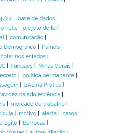
24/24
base de dados
o Félix
projeto de lei
al
comunicação
o Demográfico
Painéis
scolar nos estados
BC
Funpaes
Minas Gerais
ecreto
política permanente
ssagem
BAE na Prática
ravidez na adolescência
ns
mercado de trabalho
ícula
motivo
alerta
casos
o Egito
Barrocas
to Walter
automutilação