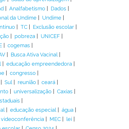
ad
Analfabetismo
Dados
onal da Undime
Undime
ntínuo
TC
Exclusão escolar
ação
pobreza
UNICEF
E
cogemas
AV
Busca Ativa Vacinal
l
educação empreendedora
pe
congresso
Sul
reunião
ceará
anto
universalização
Caxias
staduais
al
educação especial
água
videoconferência
MEC
lei
 escolar
Censo 2024