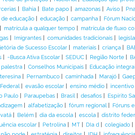
rcerias
Bahia
Bate papo
amazonas
Aviso
Pn
s de educação
educação
campanha
Fórum Naci
matrícula a qualquer tempo
matrícula de fluxo co
gas
Imigrantes
comunidades tradicionais
legisl
jetória de Sucesso Escolar
materiais
criança
BA
s
~Busca Ativa Escolar
SEDUC
Região Norte
B
palestra
Conselhos Municipais
Educação integra
teresina
Pernambuco
caminhada
Marajó
Gae
Federal
evasão escolar
ensino médio
incentivo
o Paulo
Paraupebas
Brasil
desafios
Espírito S
ndizagem
alfabetização
fórum regional
Fóruns e
vatá
Belém
dia da escola
escola
distrito feder
uência escolar
Petrolina
MT
DIa d
colegiado
a não pode
estratégia
direitos
IDH
infrequência