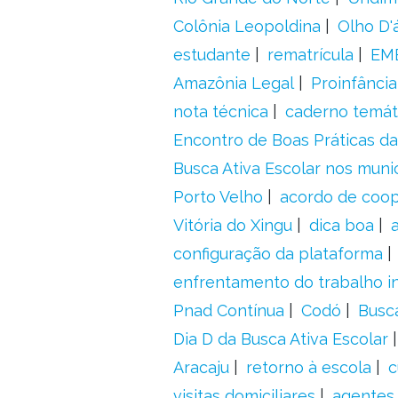
Colônia Leopoldina
Olho D'
estudante
rematrícula
EME
Amazônia Legal
Proinfância
nota técnica
caderno temát
Encontro de Boas Práticas da
Busca Ativa Escolar nos muni
Porto Velho
acordo de coo
Vitória do Xingu
dica boa
configuração da plataforma
enfrentamento do trabalho in
Pnad Contínua
Codó
Busc
Dia D da Busca Ativa Escolar
Aracaju
retorno à escola
c
visitas domiciliares
agentes 