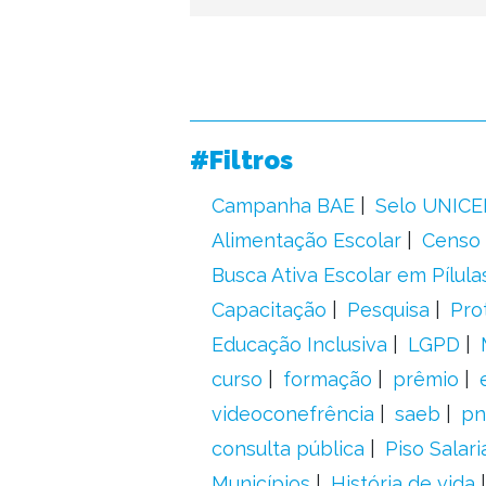
#Filtros
Campanha BAE
Selo UNICE
Alimentação Escolar
Censo 
Busca Ativa Escolar em Pílula
Capacitação
Pesquisa
Pro
Educação Inclusiva
LGPD
curso
formação
prêmio
videoconefrência
saeb
pn
consulta pública
Piso Salari
Municípios
História de vida