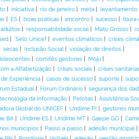
to
iniciativa
rio de janeiro
meta
levantamento
ar
ES
boas práticas
encontro
sucesso
Ibura
 adultos
responsabilidade social
Mato Grosso
c
sed
´Selo Unicef
eventos climáticos
crises climá
secas
Inclusão Social
violação de direitos
adolescentes
comitês gestores
Moju
om a Alfabetização
crises sociais
crises sanitária
 de Experiência
casos de sucesso
suporte
supo
rum Estadual
Fórum Ordinário
segurança dos da
tecnologia da informação
Pelotas
Assistência Soc
adora Global do UNICEF
Undime PI
gestores muni
me BA
Undime ES
Undime MT
Gaepe GO
Cami
nos municípios
Passo a passo
adesão municipal
e RN
Rondônia
Voltaê!
adesão
gestão municip