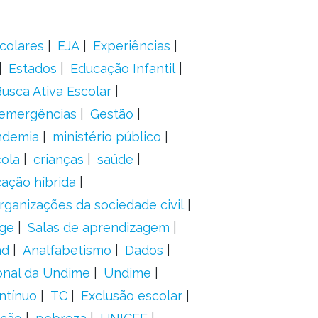
colares
EJA
Experiências
Estados
Educação Infantil
usca Ativa Escolar
 emergências
Gestão
ndemia
ministério público
ola
crianças
saúde
ação híbrida
rganizações da sociedade civil
ge
Salas de aprendizagem
ad
Analfabetismo
Dados
onal da Undime
Undime
ntínuo
TC
Exclusão escolar