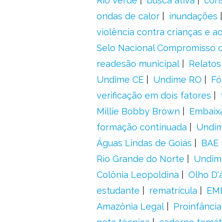
Rio Verde
busca ativa
con
ondas de calor
inundações
violência contra crianças e 
Selo Nacional Compromisso c
readesão municipal
Relatos
Undime CE
Undime RO
Fó
verificação em dois fatores
Millie Bobby Brown
Embaix
formação continuada
Undi
Águas Lindas de Goiás
BAE 
Rio Grande do Norte
Undim
Colônia Leopoldina
Olho D'
estudante
rematrícula
EME
Amazônia Legal
Proinfância