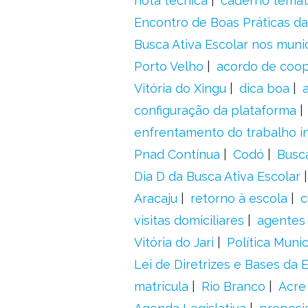
nota técnica
caderno temát
Encontro de Boas Práticas da
Busca Ativa Escolar nos muni
Porto Velho
acordo de coo
Vitória do Xingu
dica boa
configuração da plataforma
enfrentamento do trabalho in
Pnad Contínua
Codó
Busc
Dia D da Busca Ativa Escolar
Aracaju
retorno à escola
c
visitas domiciliares
agentes 
Vitória do Jari
Política Munic
Lei de Diretrizes e Bases da
matrícula
Rio Branco
Acre