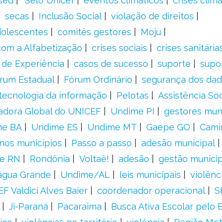
sed
´Selo Unicef
eventos climáticos
crises climá
secas
Inclusão Social
violação de direitos
adolescentes
comitês gestores
Moju
om a Alfabetização
crises sociais
crises sanitária
 de Experiência
casos de sucesso
suporte
supo
rum Estadual
Fórum Ordinário
segurança dos da
tecnologia da informação
Pelotas
Assistência Soc
adora Global do UNICEF
Undime PI
gestores muni
me BA
Undime ES
Undime MT
Gaepe GO
Cami
nos municípios
Passo a passo
adesão municipal
e RN
Rondônia
Voltaê!
adesão
gestão municip
água Grande
Undime/AL
leis municipais
violênc
F Valdici Alves Baier
coordenador operacional
S
Ji-Paraná
Pacaraima
Busca Ativa Escolar pelo B