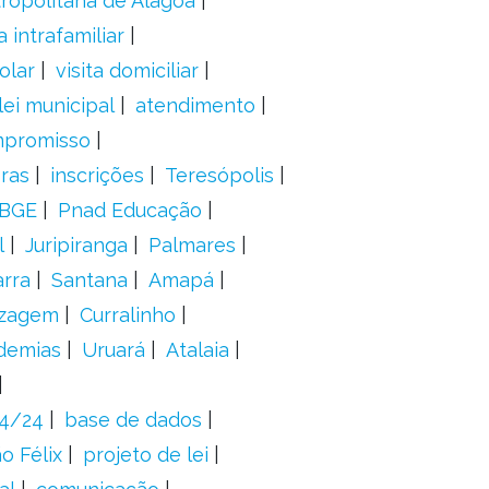
ropolitana de Alagoa
a intrafamiliar
olar
visita domiciliar
lei municipal
atendimento
mpromisso
oras
inscrições
Teresópolis
IBGE
Pnad Educação
l
Juripiranga
Palmares
arra
Santana
Amapá
izagem
Curralinho
demias
Uruará
Atalaia
24/24
base de dados
o Félix
projeto de lei