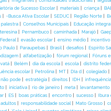
gas
Imigrantes
comunidades tradicionais
legisl
jetória de Sucesso Escolar
materiais
criança
BA
s
~Busca Ativa Escolar
SEDUC
Região Norte
B
palestra
Conselhos Municipais
Educação integra
teresina
Pernambuco
caminhada
Marajó
Gae
Federal
evasão escolar
ensino médio
incentivo
o Paulo
Paraupebas
Brasil
desafios
Espírito S
ndizagem
alfabetização
fórum regional
Fóruns e
vatá
Belém
dia da escola
escola
distrito feder
uência escolar
Petrolina
MT
DIa d
colegiado
a não pode
estratégia
direitos
IDH
infrequência
to
iniciativa
rio de janeiro
meta
levantamento
ar
ES
boas práticas
encontro
sucesso
Ibura
 adultos
responsabilidade social
Mato Grosso
c