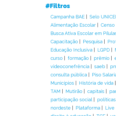
#Filtros
Campanha BAE
Selo UNICE
Alimentação Escolar
Censo 
Busca Ativa Escolar em Pílula
Capacitação
Pesquisa
Pro
Educação Inclusiva
LGPD
curso
formação
prêmio
videoconefrência
saeb
pn
consulta pública
Piso Salari
Municípios
História de vida
TAM
Mutirão
capitais
pa
participação social
política
nordeste
Plataforma
Live