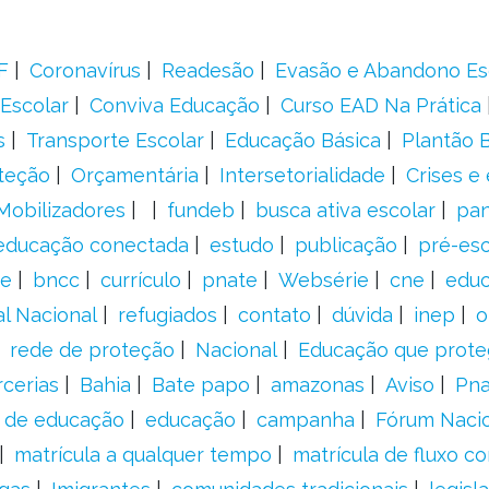
F
Coronavírus
Readesão
Evasão e Abandono Es
Escolar
Conviva Educação
Curso EAD Na Prática
s
Transporte Escolar
Educação Básica
Plantão B
teção
Orçamentária
Intersetorialidade
Crises e
Mobilizadores
fundeb
busca ativa escolar
pa
educação conectada
estudo
publicação
pré-esc
e
bncc
currículo
pnate
Websérie
cne
educ
al Nacional
refugiados
contato
dúvida
inep
o
rede de proteção
Nacional
Educação que prote
rcerias
Bahia
Bate papo
amazonas
Aviso
Pn
s de educação
educação
campanha
Fórum Naci
matrícula a qualquer tempo
matrícula de fluxo co