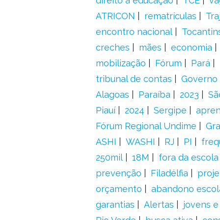
direito à educação
TCE
va
ATRICON
rematrículas
Tra
encontro nacional
Tocantin
creches
mães
economia
mobilização
Fórum
Pará
tribunal de contas
Governo 
Alagoas
Paraíba
2023
Sã
Piauí
2024
Sergipe
apre
Fórum Regional Undime
Gra
ASHI
WASHI
RJ
PI
freq
250mil
18M
fora da escol
prevenção
Filadélfia
proje
orçamento
abandono escol
garantias
Alertas
jovens e