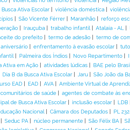
ico
violências no território
violência
Região Met
 Busca Ativa Escolar
violência doméstica
violênci
cípios
São Vicente Férrer
Maranhão
reforço esc
peração
Irauçuba
trabalho infantil
Atalaia - AL
aceite do prefeito
termo de adesão
termo de co
aniversário
enfrentamento à evasão escolar
tut
fantil
Palmeira dos Índios
Novo Repartimento
a Ativa em Ação
atividades lúdicas
BAE pelo Brasi
Dia B da Busca Ativa Escolar
Jaru
São João da B
urso EAD
EAD
AVA
Ambiente Virtual de Aprend
comunitários de saúde
agentes de combate às en
ipal de Busca Ativa Escolar
inclusão escolar
LDB
 Educação Nacional
Câmara dos Deputados
PL 23
Seduc PA
núcleo permanente
São Félix BA
Sã