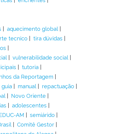
ticas
enchentes
s
aquecimento global
rte tecnico
tira dúvidas
dos
ial
vulnerabilidade social
cipais
tutoria
nhos da Reportagem
guia
manual
repactuação
al
Novo Oriente
ias
adolescentes
EDUC-AM
semiárido
rasil
Comitê Gestor