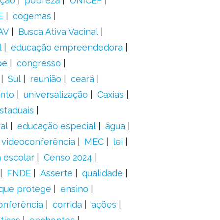
ação
pobreza
UNICEF
E
cogemas
AV
Busca Ativa Vacinal
l
educação empreendedora
pe
congresso
Sul
reunião
ceará
anto
universalização
Caxias
staduais
al
educação especial
água
videoconferência
MEC
lei
 escolar
Censo 2024
FNDE
Asserte
qualidade
 que protege
ensino
onferência
corrida
ações