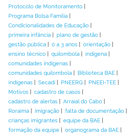
Protocolo de Monitoramento
Programa Bolsa Família
Condicionalidades de Educação
primeira infância
plano de gestão
gestão pública
0 a 3 anos
orientação
ensino técnico
quilombola
indígena
comunidades indígenas
comunidades quilombola
Biblioteca BAE
indígenas
Secadi
PNEERQ
PNEEI-TEE
Motivos
cadastro de casos
cadastro de alertas
Arraial do Cabo
Roraima
imigração
falta de documentação
crianças imigrantes
equipe da BAE
formação da equipe
organograma da BAE