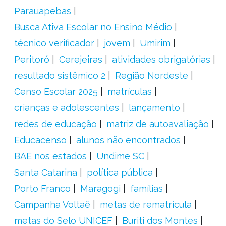
Parauapebas
Busca Ativa Escolar no Ensino Médio
técnico verificador
jovem
Umirim
Peritoró
Cerejeiras
atividades obrigatórias
resultado sistêmico 2
Região Nordeste
Censo Escolar 2025
matrículas
crianças e adolescentes
lançamento
redes de educação
matriz de autoavaliação
Educacenso
alunos não encontrados
BAE nos estados
Undime SC
Santa Catarina
política pública
Porto Franco
Maragogi
famílias
Campanha Voltaê
metas de rematrícula
metas do Selo UNICEF
Buriti dos Montes