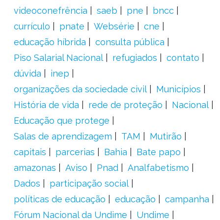
videoconefrência
saeb
pne
bncc
currículo
pnate
Websérie
cne
educação híbrida
consulta pública
Piso Salarial Nacional
refugiados
contato
dúvida
inep
organizações da sociedade civil
Municípios
História de vida
rede de proteção
Nacional
Educação que protege
Salas de aprendizagem
TAM
Mutirão
capitais
parcerias
Bahia
Bate papo
amazonas
Aviso
Pnad
Analfabetismo
Dados
participação social
políticas de educação
educação
campanha
Fórum Nacional da Undime
Undime