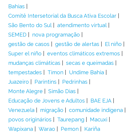
Bahias
Comitê Intersetorial da Busca Ativa Escolar
São Bento do Sul
atendimento virtual
SEMED
nova programação
gestão de casos
gestão de alertas
El niño
Super el niño
eventos climáticos extremos
mudanças climáticas
secas e queimadas
tempestades
Timon
Undime Bahia
Juazeiro
Parintins
Pedrinhas
Monte Alegre
Simão Dias
Educação de Jovens e Adultos
BAE EJA
Venezuela
migração
comunidade indígena
povos originários
Taurepang
Macuxi
Wapixana
Warao
Pemon
Kariña