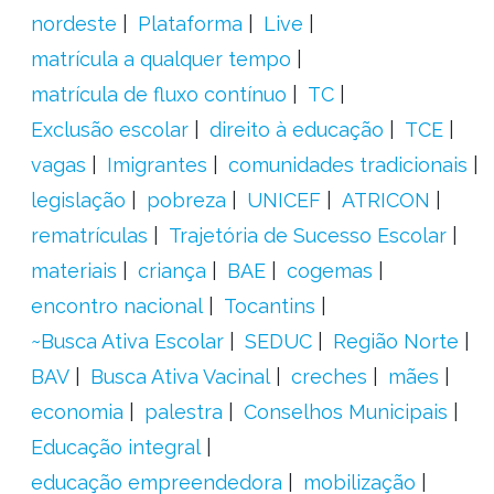
nordeste
Plataforma
Live
matrícula a qualquer tempo
matrícula de fluxo contínuo
TC
Exclusão escolar
direito à educação
TCE
vagas
Imigrantes
comunidades tradicionais
legislação
pobreza
UNICEF
ATRICON
rematrículas
Trajetória de Sucesso Escolar
materiais
criança
BAE
cogemas
encontro nacional
Tocantins
~Busca Ativa Escolar
SEDUC
Região Norte
BAV
Busca Ativa Vacinal
creches
mães
economia
palestra
Conselhos Municipais
Educação integral
educação empreendedora
mobilização