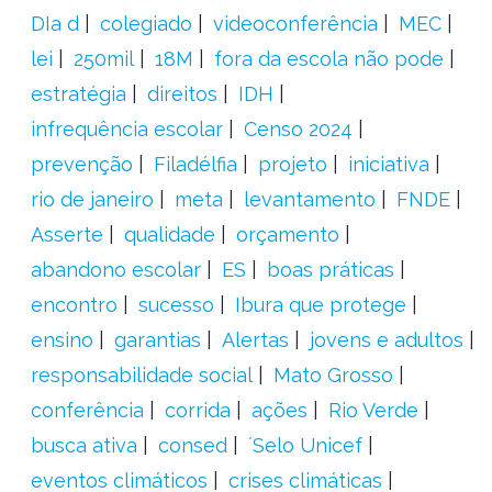
DIa d
colegiado
videoconferência
MEC
lei
250mil
18M
fora da escola não pode
estratégia
direitos
IDH
infrequência escolar
Censo 2024
prevenção
Filadélfia
projeto
iniciativa
rio de janeiro
meta
levantamento
FNDE
Asserte
qualidade
orçamento
abandono escolar
ES
boas práticas
encontro
sucesso
Ibura que protege
ensino
garantias
Alertas
jovens e adultos
responsabilidade social
Mato Grosso
conferência
corrida
ações
Rio Verde
busca ativa
consed
´Selo Unicef
eventos climáticos
crises climáticas