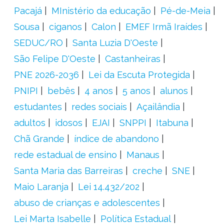
Pacajá
MInistério da educação
Pé-de-Meia
Sousa
ciganos
Calon
EMEF Irmã Iraídes
SEDUC/RO
Santa Luzia D'Oeste
São Felipe D'Oeste
Castanheiras
PNE 2026-2036
Lei da Escuta Protegida
PNIPI
bebês
4 anos
5 anos
alunos
estudantes
redes sociais
Açailândia
adultos
idosos
EJAI
SNPPI
Itabuna
Chã Grande
índice de abandono
rede estadual de ensino
Manaus
Santa Maria das Barreiras
creche
SNE
Maio Laranja
Lei 14.432/202
abuso de crianças e adolescentes
Lei Marta Isabelle
Política Estadual