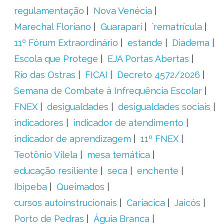
regulamentação
Nova Venécia
Marechal Floriano
Guarapari
´rematrícula
11º Fórum Extraordinário
estande
Diadema
Escola que Protege
EJA Portas Abertas
Rio das Ostras
FICAI
Decreto 4572/2026
Semana de Combate à Infrequência Escolar
FNEX
desigualdades
desigualdades sociais
indicadores
indicador de atendimento
indicador de aprendizagem
11º FNEX
Teotônio Vilela
mesa temática
educação resiliente
seca
enchente
Ibipeba
Queimados
cursos autoinstrucionais
Cariacica
Jaicós
Porto de Pedras
Águia Branca