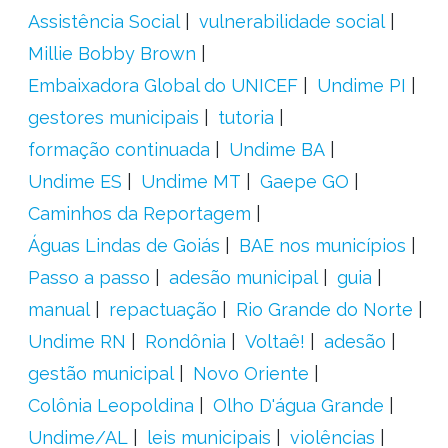
Assistência Social
vulnerabilidade social
Millie Bobby Brown
Embaixadora Global do UNICEF
Undime PI
gestores municipais
tutoria
formação continuada
Undime BA
Undime ES
Undime MT
Gaepe GO
Caminhos da Reportagem
Águas Lindas de Goiás
BAE nos municípios
Passo a passo
adesão municipal
guia
manual
repactuação
Rio Grande do Norte
Undime RN
Rondônia
Voltaê!
adesão
gestão municipal
Novo Oriente
Colônia Leopoldina
Olho D'água Grande
Undime/AL
leis municipais
violências