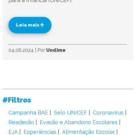
para a Infância (UNICEF).
Leia mais
04.06.2024
|
Por
Undime
#Filtros
Campanha BAE
Selo UNICEF
Coronavírus
Readesão
Evasão e Abandono Escolares
EJA
Experiências
Alimentação Escolar