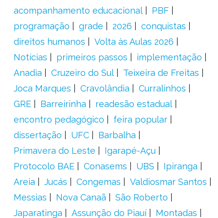
acompanhamento educacional
PBF
programação
grade
2026
conquistas
direitos humanos
Volta às Aulas 2026
Notícias
primeiros passos
implementação
Anadia
Cruzeiro do Sul
Teixeira de Freitas
Joca Marques
Cravolândia
Curralinhos
GRE
Barreirinha
readesão estadual
encontro pedagógico
feira popular
dissertação
UFC
Barbalha
Primavera do Leste
Igarapé-Açu
Protocolo BAE
Conasems
UBS
Ipiranga
Areia
Jucás
Congemas
Valdiosmar Santos
Messias
Nova Canaã
São Roberto
Japaratinga
Assunção do Piauí
Montadas