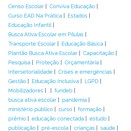
Censo Escolar
Conviva Educação
Curso EAD Na Prática
Estados
Educação Infantil
Busca Ativa Escolar em Pílulas
Transporte Escolar
Educação Básica
Plantão Busca Ativa Escolar
Capacitação
Pesquisa
Proteção
Orçamentária
Intersetorialidade
Crises e emergências
Gestão
Educação Inclusiva
LGPD
Mobilizadores
fundeb
busca ativa escolar
pandemia
ministério público
curso
formação
prêmio
educação conectada
estudo
publicação
pré-escola
crianças
saúde