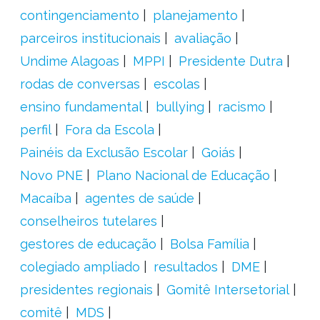
contingenciamento
planejamento
parceiros institucionais
avaliação
Undime Alagoas
MPPI
Presidente Dutra
rodas de conversas
escolas
ensino fundamental
bullying
racismo
perfil
Fora da Escola
Painéis da Exclusão Escolar
Goiás
Novo PNE
Plano Nacional de Educação
Macaíba
agentes de saúde
conselheiros tutelares
gestores de educação
Bolsa Família
colegiado ampliado
resultados
DME
presidentes regionais
Gomitê Intersetorial
comitê
MDS