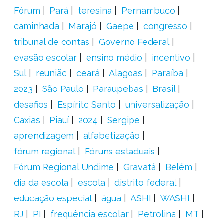
Fórum
Pará
teresina
Pernambuco
caminhada
Marajó
Gaepe
congresso
tribunal de contas
Governo Federal
evasão escolar
ensino médio
incentivo
Sul
reunião
ceará
Alagoas
Paraíba
2023
São Paulo
Paraupebas
Brasil
desafios
Espírito Santo
universalização
Caxias
Piauí
2024
Sergipe
aprendizagem
alfabetização
fórum regional
Fóruns estaduais
Fórum Regional Undime
Gravatá
Belém
dia da escola
escola
distrito federal
educação especial
água
ASHI
WASHI
RJ
PI
frequência escolar
Petrolina
MT