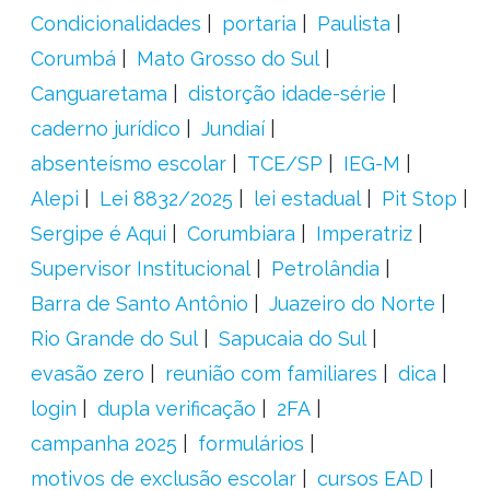
Condicionalidades
portaria
Paulista
Corumbá
Mato Grosso do Sul
Canguaretama
distorção idade-série
caderno jurídico
Jundiaí
absenteísmo escolar
TCE/SP
IEG-M
Alepi
Lei 8832/2025
lei estadual
Pit Stop
Sergipe é Aqui
Corumbiara
Imperatriz
Supervisor Institucional
Petrolândia
Barra de Santo Antônio
Juazeiro do Norte
Rio Grande do Sul
Sapucaia do Sul
evasão zero
reunião com familiares
dica
login
dupla verificação
2FA
campanha 2025
formulários
motivos de exclusão escolar
cursos EAD