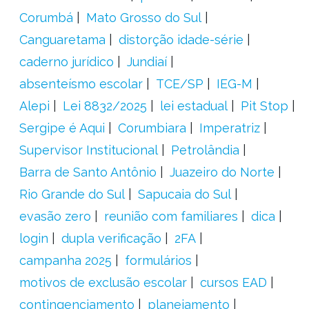
Corumbá
Mato Grosso do Sul
Canguaretama
distorção idade-série
caderno jurídico
Jundiaí
absenteísmo escolar
TCE/SP
IEG-M
Alepi
Lei 8832/2025
lei estadual
Pit Stop
Sergipe é Aqui
Corumbiara
Imperatriz
Supervisor Institucional
Petrolândia
Barra de Santo Antônio
Juazeiro do Norte
Rio Grande do Sul
Sapucaia do Sul
evasão zero
reunião com familiares
dica
login
dupla verificação
2FA
campanha 2025
formulários
motivos de exclusão escolar
cursos EAD
contingenciamento
planejamento