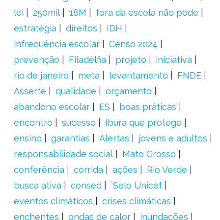
lei
250mil
18M
fora da escola não pode
estratégia
direitos
IDH
infrequência escolar
Censo 2024
prevenção
Filadélfia
projeto
iniciativa
rio de janeiro
meta
levantamento
FNDE
Asserte
qualidade
orçamento
abandono escolar
ES
boas práticas
encontro
sucesso
Ibura que protege
ensino
garantias
Alertas
jovens e adultos
responsabilidade social
Mato Grosso
conferência
corrida
ações
Rio Verde
busca ativa
consed
´Selo Unicef
eventos climáticos
crises climáticas
enchentes
ondas de calor
inundações