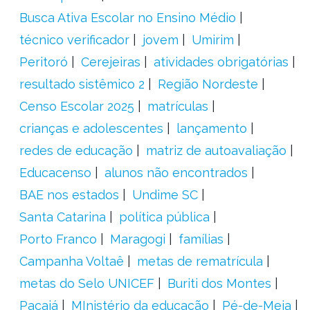
Busca Ativa Escolar no Ensino Médio
técnico verificador
jovem
Umirim
Peritoró
Cerejeiras
atividades obrigatórias
resultado sistêmico 2
Região Nordeste
Censo Escolar 2025
matrículas
crianças e adolescentes
lançamento
redes de educação
matriz de autoavaliação
Educacenso
alunos não encontrados
BAE nos estados
Undime SC
Santa Catarina
política pública
Porto Franco
Maragogi
famílias
Campanha Voltaê
metas de rematrícula
metas do Selo UNICEF
Buriti dos Montes
Pacajá
MInistério da educação
Pé-de-Meia