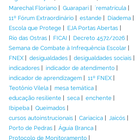
Marechal Floriano
Guarapari
´rematrícula
11º Fórum Extraordinário
estande
Diadema
Escola que Protege
EJA Portas Abertas
Rio das Ostras
FICAI
Decreto 4572/2026
Semana de Combate à Infrequência Escolar
FNEX
desigualdades
desigualdades sociais
indicadores
indicador de atendimento
indicador de aprendizagem
11º FNEX
Teotônio Vilela
mesa temática
educação resiliente
seca
enchente
Ibipeba
Queimados
cursos autoinstrucionais
Cariacica
Jaicós
Porto de Pedras
Águia Branca
Protocolo de Monitoramento