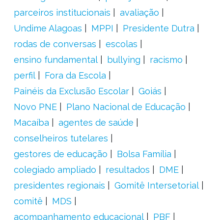
parceiros institucionais
avaliação
Undime Alagoas
MPPI
Presidente Dutra
rodas de conversas
escolas
ensino fundamental
bullying
racismo
perfil
Fora da Escola
Painéis da Exclusão Escolar
Goiás
Novo PNE
Plano Nacional de Educação
Macaíba
agentes de saúde
conselheiros tutelares
gestores de educação
Bolsa Família
colegiado ampliado
resultados
DME
presidentes regionais
Gomitê Intersetorial
comitê
MDS
acompanhamento educacional
PBF