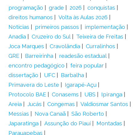
programação
grade
2026
conquistas
direitos humanos
Volta às Aulas 2026
Notícias
primeiros passos
implementação
Anadia
Cruzeiro do Sul
Teixeira de Freitas
Joca Marques
Cravolândia
Curralinhos
GRE
Barreirinha
readesão estadual
encontro pedagógico
feira popular
dissertação
UFC
Barbalha
Primavera do Leste
Igarapé-Açu
Protocolo BAE
Conasems
UBS
Ipiranga
Areia
Jucás
Congemas
Valdiosmar Santos
Messias
Nova Canaã
São Roberto
Japaratinga
Assunção do Piauí
Montadas
Parauapebas