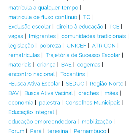
matrícula a qualquer tempo
matrícula de fluxo contínuo
TC
Exclusão escolar
direito à educação
TCE
vagas
Imigrantes
comunidades tradicionais
legislação
pobreza
UNICEF
ATRICON
rematrículas
Trajetória de Sucesso Escolar
materiais
criança
BAE
cogemas
encontro nacional
Tocantins
~Busca Ativa Escolar
SEDUC
Região Norte
BAV
Busca Ativa Vacinal
creches
mães
economia
palestra
Conselhos Municipais
Educação integral
educação empreendedora
mobilização
Fórum
Pará
teresina
Pernambuco