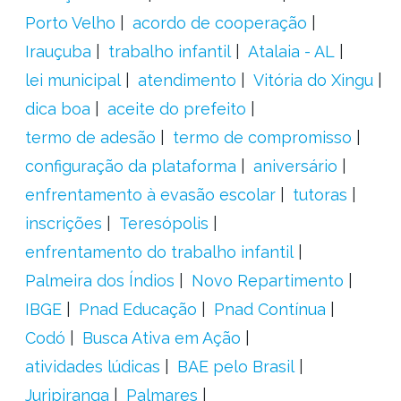
Porto Velho
acordo de cooperação
Irauçuba
trabalho infantil
Atalaia - AL
lei municipal
atendimento
Vitória do Xingu
dica boa
aceite do prefeito
termo de adesão
termo de compromisso
configuração da plataforma
aniversário
enfrentamento à evasão escolar
tutoras
inscrições
Teresópolis
enfrentamento do trabalho infantil
Palmeira dos Índios
Novo Repartimento
IBGE
Pnad Educação
Pnad Contínua
Codó
Busca Ativa em Ação
atividades lúdicas
BAE pelo Brasil
Juripiranga
Palmares