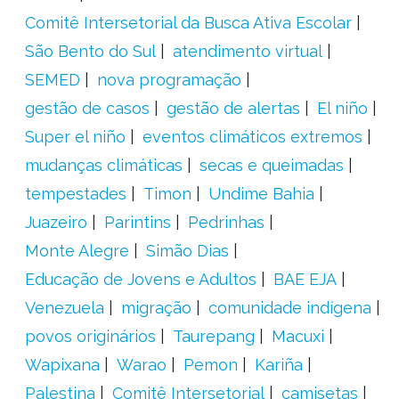
Comitê Intersetorial da Busca Ativa Escolar
São Bento do Sul
atendimento virtual
SEMED
nova programação
gestão de casos
gestão de alertas
El niño
Super el niño
eventos climáticos extremos
mudanças climáticas
secas e queimadas
tempestades
Timon
Undime Bahia
Juazeiro
Parintins
Pedrinhas
Monte Alegre
Simão Dias
Educação de Jovens e Adultos
BAE EJA
Venezuela
migração
comunidade indígena
povos originários
Taurepang
Macuxi
Wapixana
Warao
Pemon
Kariña
Palestina
Comitê Intersetorial
camisetas