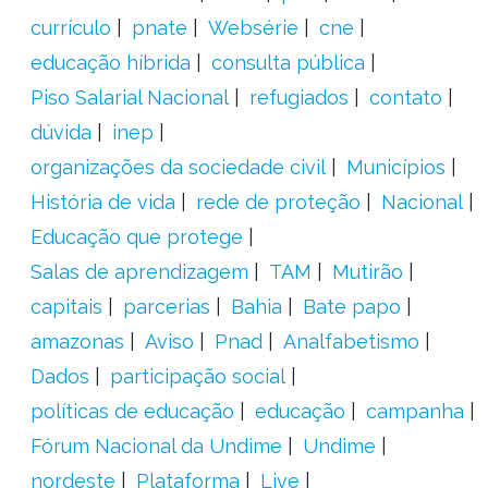
currículo
pnate
Websérie
cne
educação híbrida
consulta pública
Piso Salarial Nacional
refugiados
contato
dúvida
inep
organizações da sociedade civil
Municípios
História de vida
rede de proteção
Nacional
Educação que protege
Salas de aprendizagem
TAM
Mutirão
capitais
parcerias
Bahia
Bate papo
amazonas
Aviso
Pnad
Analfabetismo
Dados
participação social
políticas de educação
educação
campanha
Fórum Nacional da Undime
Undime
nordeste
Plataforma
Live