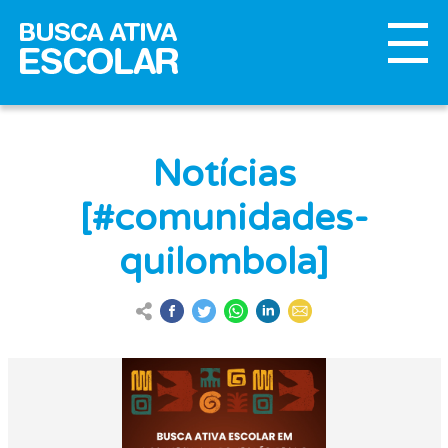
Notícias
[#comunidades-
quilombola]