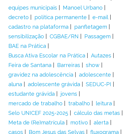
equipes municipais
Manoel Urbano
decreto
política permanente
e-mail
cadastro na plataforma
panfletagem
sensibilização
CGBAE/RN
Passagem
BAE na Prática
Busca Ativa Escolar na Prática
Autazes
Feira de Santana
Barreiras
show
gravidez na adolescência
adolescente
aluna
adolescente grávida
SEDUC-PI
estudante grávida
jovens
mercado de trabalho
trabalho
leitura
Selo UNICEF 2025-2025
cálculo das metas
Meta de (Re)matrícula
motivo
alerta
casos
Bom Jesus das Selvas
fluxograma