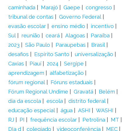
caminhada
Marajó
Gaepe
congresso
tribunal de contas
Governo Federal
evasão escolar
ensino médio
incentivo
Sul
reunião
ceará
Alagoas
Paraíba
2023
São Paulo
Paraupebas
Brasil
desafios
Espírito Santo
universalização
Caxias
Piauí
2024
Sergipe
aprendizagem
alfabetização
fórum regional
Fóruns estaduais
Fórum Regional Undime
Gravatá
Belém
dia da escola
escola
distrito federal
educação especial
água
ASHI
WASHI
RJ
PI
frequência escolar
Petrolina
MT
DIa d
colegiado
videoconferência
MEC