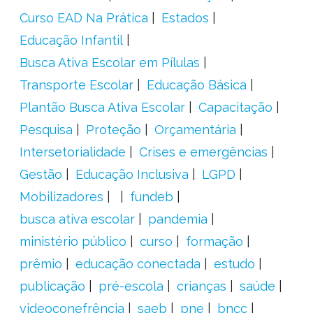
Curso EAD Na Prática
Estados
Educação Infantil
Busca Ativa Escolar em Pílulas
Transporte Escolar
Educação Básica
Plantão Busca Ativa Escolar
Capacitação
Pesquisa
Proteção
Orçamentária
Intersetorialidade
Crises e emergências
Gestão
Educação Inclusiva
LGPD
Mobilizadores
fundeb
busca ativa escolar
pandemia
ministério público
curso
formação
prêmio
educação conectada
estudo
publicação
pré-escola
crianças
saúde
videoconefrência
saeb
pne
bncc