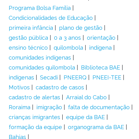
Programa Bolsa Família
Condicionalidades de Educação
primeira infância
plano de gestão
gestão pública
0 a 3 anos
orientação
ensino técnico
quilombola
indígena
comunidades indígenas
comunidades quilombola
Biblioteca BAE
indígenas
Secadi
PNEERQ
PNEEI-TEE
Motivos
cadastro de casos
cadastro de alertas
Arraial do Cabo
Roraima
imigração
falta de documentação
crianças imigrantes
equipe da BAE
formação da equipe
organograma da BAE
Bahias