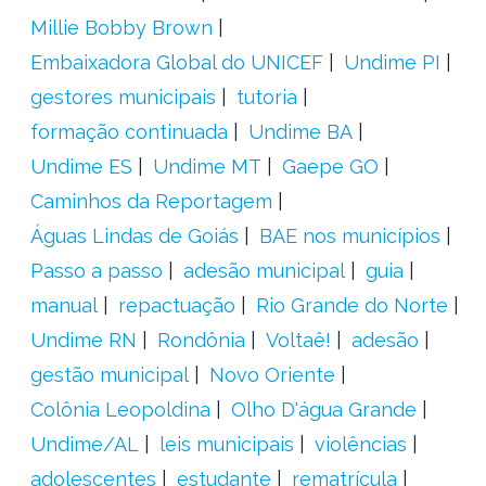
Millie Bobby Brown
Embaixadora Global do UNICEF
Undime PI
gestores municipais
tutoria
formação continuada
Undime BA
Undime ES
Undime MT
Gaepe GO
Caminhos da Reportagem
Águas Lindas de Goiás
BAE nos municípios
Passo a passo
adesão municipal
guia
manual
repactuação
Rio Grande do Norte
Undime RN
Rondônia
Voltaê!
adesão
gestão municipal
Novo Oriente
Colônia Leopoldina
Olho D'água Grande
Undime/AL
leis municipais
violências
adolescentes
estudante
rematrícula