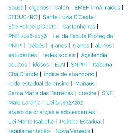
Sousa
ciganos
Calon
EMEF Irmã Iraídes
SEDUC/RO
Santa Luzia D'Oeste
São Felipe D'Oeste
Castanheiras
PNE 2026-2036
Lei da Escuta Protegida
PNIPI
bebês
4 anos
5 anos
alunos
estudantes
redes sociais
Açailândia
adultos
idosos
EJAI
SNPPI
Itabuna
Chã Grande
índice de abandono
rede estadual de ensino
Manaus
Santa Maria das Barreiras
creche
SNE
Maio Laranja
Lei 14.432/202
abuso de crianças e adolescentes
Lei Marta Isabelle
Política Estadual
regulamentação
Nova Venécia