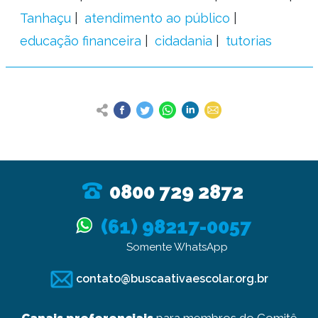
Tanhaçu
atendimento ao público
educação financeira
cidadania
tutorias
0800 729 2872
(61) 98217-0057
Somente WhatsApp
contato@buscaativaescolar.org.br