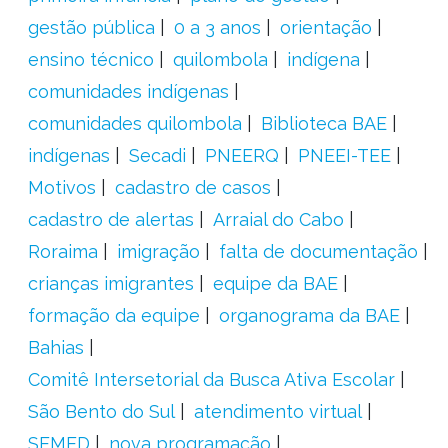
gestão pública
0 a 3 anos
orientação
ensino técnico
quilombola
indígena
comunidades indígenas
comunidades quilombola
Biblioteca BAE
indígenas
Secadi
PNEERQ
PNEEI-TEE
Motivos
cadastro de casos
cadastro de alertas
Arraial do Cabo
Roraima
imigração
falta de documentação
crianças imigrantes
equipe da BAE
formação da equipe
organograma da BAE
Bahias
Comitê Intersetorial da Busca Ativa Escolar
São Bento do Sul
atendimento virtual
SEMED
nova programação