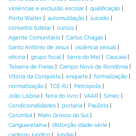
violências e exclusão escolar
qualificação
Porto Walter
automutilação
suicídio
conselho tutelar
cursos
Agente Comunitário
Carlos Chagas
Santo Antônio de Jesus
violência sexual
oficina
grupo focal
Serra do Mel
Caucaia
Teixeira de Freias
Campo Novo de Rondônia
Vitória da Conquista
enquete
formalização
normatização
TCE-RJ
Petrópolis
João Lisboa
feira do livro
VAAR
Simec
Condicionalidades
portaria
Paulista
Corumbá
Mato Grosso do Sul
Canguaretama
distorção idade-série
caderno jurídico
Jundiaí