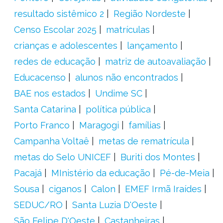
resultado sistêmico 2
Região Nordeste
Censo Escolar 2025
matrículas
crianças e adolescentes
lançamento
redes de educação
matriz de autoavaliação
Educacenso
alunos não encontrados
BAE nos estados
Undime SC
Santa Catarina
política pública
Porto Franco
Maragogi
famílias
Campanha Voltaê
metas de rematrícula
metas do Selo UNICEF
Buriti dos Montes
Pacajá
MInistério da educação
Pé-de-Meia
Sousa
ciganos
Calon
EMEF Irmã Iraídes
SEDUC/RO
Santa Luzia D'Oeste
São Felipe D'Oeste
Castanheiras