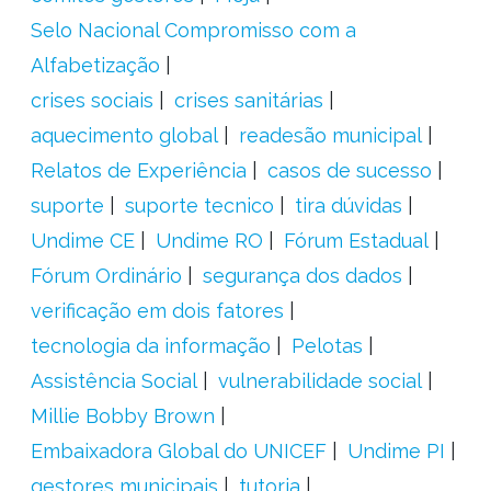
Selo Nacional Compromisso com a
Alfabetização
crises sociais
crises sanitárias
aquecimento global
readesão municipal
Relatos de Experiência
casos de sucesso
suporte
suporte tecnico
tira dúvidas
Undime CE
Undime RO
Fórum Estadual
Fórum Ordinário
segurança dos dados
verificação em dois fatores
tecnologia da informação
Pelotas
Assistência Social
vulnerabilidade social
Millie Bobby Brown
Embaixadora Global do UNICEF
Undime PI
gestores municipais
tutoria