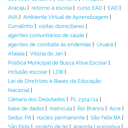
Aracaju
retorno à escola
curso EAD
EAD
AVA
Ambiente Virtual de Aprendizagem
Curralinho
visitas domiciliares
agentes comunitários de saúde
agentes de combate às endemias
Uruará
Atalaia
Vitória do Jari
Política Municipal de Busca Ativa Escolar
inclusão escolar
LDB
Lei de Diretrizes e Bases da Educação
Nacional
Câmara dos Deputados
PL 2324/24
base de dados
matrícula
Rio Branco
Acre
Seduc PA
núcleo permanente
São Félix BA
São Félix
projeto de lei
Agenda Legislativa