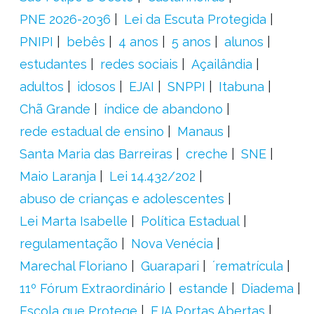
PNE 2026-2036
Lei da Escuta Protegida
PNIPI
bebês
4 anos
5 anos
alunos
estudantes
redes sociais
Açailândia
adultos
idosos
EJAI
SNPPI
Itabuna
Chã Grande
índice de abandono
rede estadual de ensino
Manaus
Santa Maria das Barreiras
creche
SNE
Maio Laranja
Lei 14.432/202
abuso de crianças e adolescentes
Lei Marta Isabelle
Política Estadual
regulamentação
Nova Venécia
Marechal Floriano
Guarapari
´rematrícula
11º Fórum Extraordinário
estande
Diadema
Escola que Protege
EJA Portas Abertas