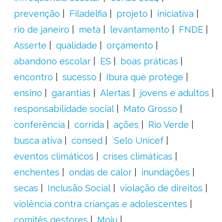
prevenção
Filadélfia
projeto
iniciativa
rio de janeiro
meta
levantamento
FNDE
Asserte
qualidade
orçamento
abandono escolar
ES
boas práticas
encontro
sucesso
Ibura que protege
ensino
garantias
Alertas
jovens e adultos
responsabilidade social
Mato Grosso
conferência
corrida
ações
Rio Verde
busca ativa
consed
´Selo Unicef
eventos climáticos
crises climáticas
enchentes
ondas de calor
inundações
secas
Inclusão Social
violação de direitos
violência contra crianças e adolescentes
comitês gestores
Moju