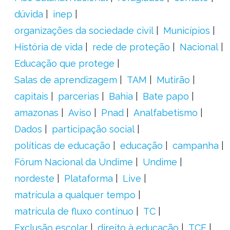
dúvida
inep
organizações da sociedade civil
Municípios
História de vida
rede de proteção
Nacional
Educação que protege
Salas de aprendizagem
TAM
Mutirão
capitais
parcerias
Bahia
Bate papo
amazonas
Aviso
Pnad
Analfabetismo
Dados
participação social
políticas de educação
educação
campanha
Fórum Nacional da Undime
Undime
nordeste
Plataforma
Live
matrícula a qualquer tempo
matrícula de fluxo contínuo
TC
Exclusão escolar
direito à educação
TCE