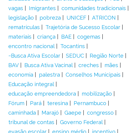
vagas
Imigrantes
comunidades tradicionais
legislação
pobreza
UNICEF
ATRICON
rematrículas
Trajetória de Sucesso Escolar
materiais
criança
BAE
cogemas
encontro nacional
Tocantins
~Busca Ativa Escolar
SEDUC
Região Norte
BAV
Busca Ativa Vacinal
creches
mães
economia
palestra
Conselhos Municipais
Educação integral
educação empreendedora
mobilização
Fórum
Pará
teresina
Pernambuco
caminhada
Marajó
Gaepe
congresso
tribunal de contas
Governo Federal
evasão escolar
ensino médio
incentivo