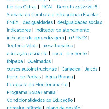
Rio das Ostras
FICAI
Decreto 4572/2026
Semana de Combate à Infrequência Escolar
FNEX
desigualdades
desigualdades sociais
indicadores
indicador de atendimento
indicador de aprendizagem
11º FNEX
Teotônio Vilela
mesa temática
educação resiliente
seca
enchente
Ibipeba
Queimados
cursos autoinstrucionais
Cariacica
Jaicós
Porto de Pedras
Águia Branca
Protocolo de Monitoramento
Programa Bolsa Família
Condicionalidades de Educação
primeira infância
plano de gestão