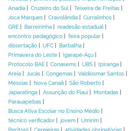
Anadia
Cruzeiro do Sul
Teixeira de Freitas
Joca Marques
Cravolândia
Curralinhos
GRE
Barreirinha
readesão estadual
encontro pedagógico
feira popular
dissertação
UFC
Barbalha
Primavera do Leste
Igarapé-Açu
Protocolo BAE
Conasems
UBS
Ipiranga
Areia
Jucás
Congemas
Valdiosmar Santos
Messias
Nova Canaã
São Roberto
Japaratinga
Assunção do Piauí
Montadas
Parauapebas
Busca Ativa Escolar no Ensino Médio
técnico verificador
jovem
Umirim
Peritoró
Cerejeiras
atividades obrigatórias