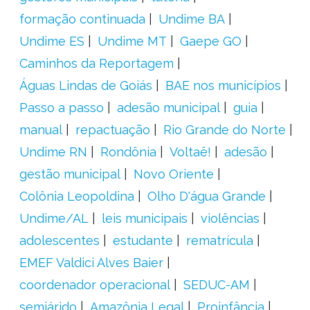
formação continuada
Undime BA
Undime ES
Undime MT
Gaepe GO
Caminhos da Reportagem
Águas Lindas de Goiás
BAE nos municípios
Passo a passo
adesão municipal
guia
manual
repactuação
Rio Grande do Norte
Undime RN
Rondônia
Voltaê!
adesão
gestão municipal
Novo Oriente
Colônia Leopoldina
Olho D'água Grande
Undime/AL
leis municipais
violências
adolescentes
estudante
rematrícula
EMEF Valdici Alves Baier
coordenador operacional
SEDUC-AM
semiárido
Amazônia Legal
Proinfância