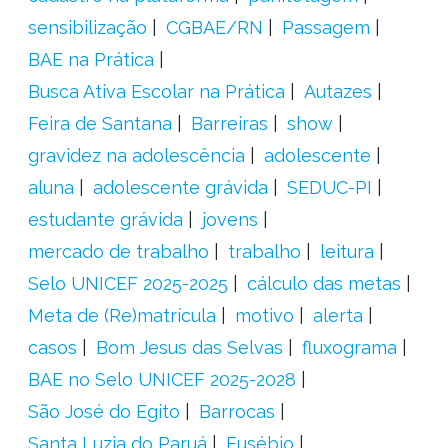
sensibilização
CGBAE/RN
Passagem
BAE na Prática
Busca Ativa Escolar na Prática
Autazes
Feira de Santana
Barreiras
show
gravidez na adolescência
adolescente
aluna
adolescente grávida
SEDUC-PI
estudante grávida
jovens
mercado de trabalho
trabalho
leitura
Selo UNICEF 2025-2025
cálculo das metas
Meta de (Re)matrícula
motivo
alerta
casos
Bom Jesus das Selvas
fluxograma
BAE no Selo UNICEF 2025-2028
São José do Egito
Barrocas
Santa Luzia do Paruá
Eusébio