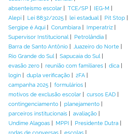
absenteísmo escolar
TCE/SP
IEG-M
Alepi
Lei 8832/2025
lei estadual
Pit Stop
Sergipe é Aqui
Corumbiara
Imperatriz
Supervisor Institucional
Petrolândia
Barra de Santo Antônio
Juazeiro do Norte
Rio Grande do Sul
Sapucaia do Sul
evasão zero
reunião com familiares
dica
login
dupla verificação
2FA
campanha 2025
formulários
motivos de exclusão escolar
cursos EAD
contingenciamento
planejamento
parceiros institucionais
avaliação
Undime Alagoas
MPPI
Presidente Dutra
rodas de conversas
escolas