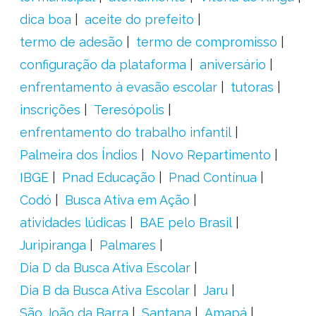
dica boa
aceite do prefeito
termo de adesão
termo de compromisso
configuração da plataforma
aniversário
enfrentamento à evasão escolar
tutoras
inscrições
Teresópolis
enfrentamento do trabalho infantil
Palmeira dos Índios
Novo Repartimento
IBGE
Pnad Educação
Pnad Contínua
Codó
Busca Ativa em Ação
atividades lúdicas
BAE pelo Brasil
Juripiranga
Palmares
Dia D da Busca Ativa Escolar
Dia B da Busca Ativa Escolar
Jaru
São João da Barra
Santana
Amapá