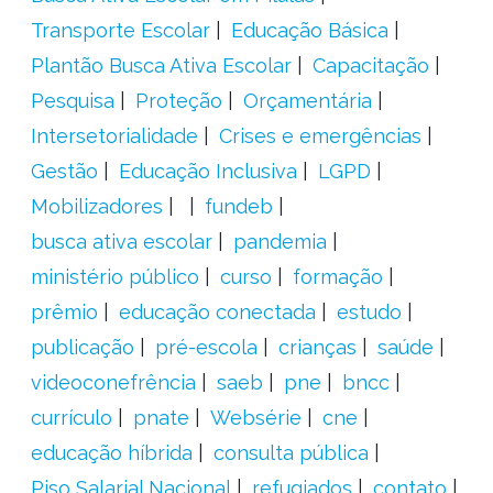
Transporte Escolar
Educação Básica
Plantão Busca Ativa Escolar
Capacitação
Pesquisa
Proteção
Orçamentária
Intersetorialidade
Crises e emergências
Gestão
Educação Inclusiva
LGPD
Mobilizadores
fundeb
busca ativa escolar
pandemia
ministério público
curso
formação
prêmio
educação conectada
estudo
publicação
pré-escola
crianças
saúde
videoconefrência
saeb
pne
bncc
currículo
pnate
Websérie
cne
educação híbrida
consulta pública
Piso Salarial Nacional
refugiados
contato