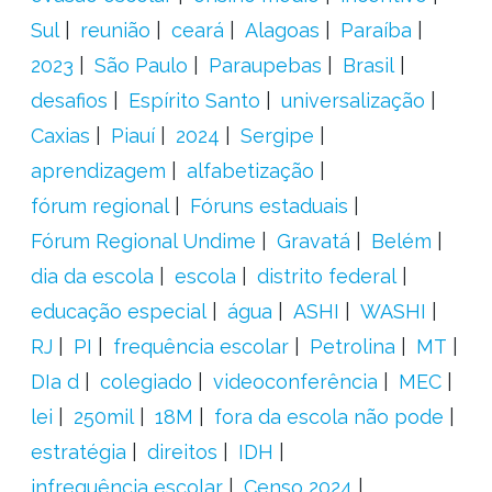
Sul
reunião
ceará
Alagoas
Paraíba
2023
São Paulo
Paraupebas
Brasil
desafios
Espírito Santo
universalização
Caxias
Piauí
2024
Sergipe
aprendizagem
alfabetização
fórum regional
Fóruns estaduais
Fórum Regional Undime
Gravatá
Belém
dia da escola
escola
distrito federal
educação especial
água
ASHI
WASHI
RJ
PI
frequência escolar
Petrolina
MT
DIa d
colegiado
videoconferência
MEC
lei
250mil
18M
fora da escola não pode
estratégia
direitos
IDH
infrequência escolar
Censo 2024