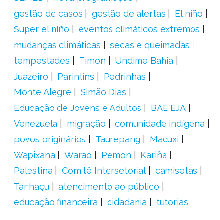
gestão de casos
gestão de alertas
El niño
Super el niño
eventos climáticos extremos
mudanças climáticas
secas e queimadas
tempestades
Timon
Undime Bahia
Juazeiro
Parintins
Pedrinhas
Monte Alegre
Simão Dias
Educação de Jovens e Adultos
BAE EJA
Venezuela
migração
comunidade indígena
povos originários
Taurepang
Macuxi
Wapixana
Warao
Pemon
Kariña
Palestina
Comitê Intersetorial
camisetas
Tanhaçu
atendimento ao público
educação financeira
cidadania
tutorias