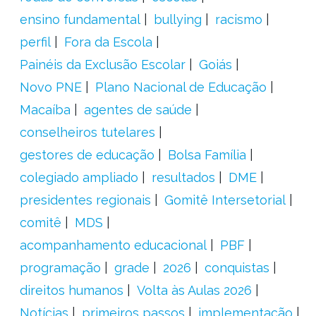
ensino fundamental
bullying
racismo
perfil
Fora da Escola
Painéis da Exclusão Escolar
Goiás
Novo PNE
Plano Nacional de Educação
Macaíba
agentes de saúde
conselheiros tutelares
gestores de educação
Bolsa Família
colegiado ampliado
resultados
DME
presidentes regionais
Gomitê Intersetorial
comitê
MDS
acompanhamento educacional
PBF
programação
grade
2026
conquistas
direitos humanos
Volta às Aulas 2026
Notícias
primeiros passos
implementação