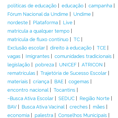
políticas de educação
educação
campanha
Fórum Nacional da Undime
Undime
nordeste
Plataforma
Live
matrícula a qualquer tempo
matrícula de fluxo contínuo
TC
Exclusão escolar
direito à educação
TCE
vagas
Imigrantes
comunidades tradicionais
legislação
pobreza
UNICEF
ATRICON
rematrículas
Trajetória de Sucesso Escolar
materiais
criança
BAE
cogemas
encontro nacional
Tocantins
~Busca Ativa Escolar
SEDUC
Região Norte
BAV
Busca Ativa Vacinal
creches
mães
economia
palestra
Conselhos Municipais