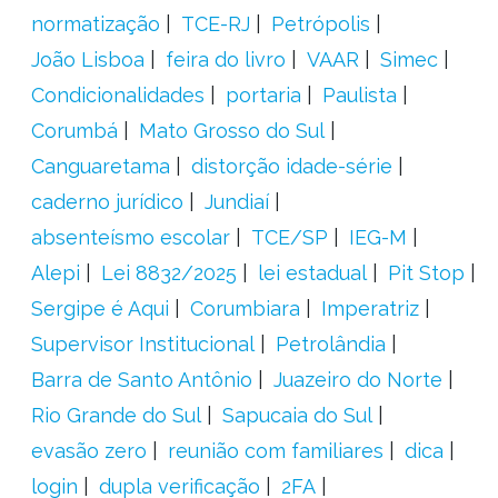
normatização
TCE-RJ
Petrópolis
João Lisboa
feira do livro
VAAR
Simec
Condicionalidades
portaria
Paulista
Corumbá
Mato Grosso do Sul
Canguaretama
distorção idade-série
caderno jurídico
Jundiaí
absenteísmo escolar
TCE/SP
IEG-M
Alepi
Lei 8832/2025
lei estadual
Pit Stop
Sergipe é Aqui
Corumbiara
Imperatriz
Supervisor Institucional
Petrolândia
Barra de Santo Antônio
Juazeiro do Norte
Rio Grande do Sul
Sapucaia do Sul
evasão zero
reunião com familiares
dica
login
dupla verificação
2FA