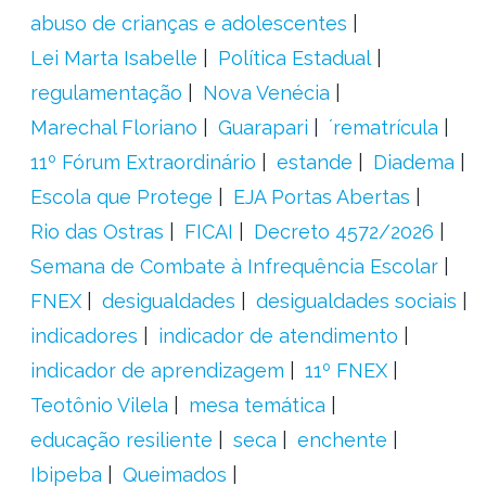
abuso de crianças e adolescentes
Lei Marta Isabelle
Política Estadual
regulamentação
Nova Venécia
Marechal Floriano
Guarapari
´rematrícula
11º Fórum Extraordinário
estande
Diadema
Escola que Protege
EJA Portas Abertas
Rio das Ostras
FICAI
Decreto 4572/2026
Semana de Combate à Infrequência Escolar
FNEX
desigualdades
desigualdades sociais
indicadores
indicador de atendimento
indicador de aprendizagem
11º FNEX
Teotônio Vilela
mesa temática
educação resiliente
seca
enchente
Ibipeba
Queimados