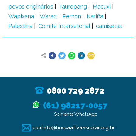
povos originários
Taurepang
Macuxi
Wapixana
Warao
Pemon
Kariña
Palestina
Comitê Intersetorial
camisetas
0800 729 2872
(61) 98217-0057
Somente WhatsApp
contato@buscaativaescolar.org.br