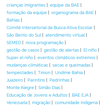
crianças imigrantes
equipe da BAE
formação da equipe
organograma da BAE
Bahias
Comitê Intersetorial da Busca Ativa Escolar
São Bento do Sul
atendimento virtual
SEMED
nova programação
gestão de casos
gestão de alertas
El niño
Super el niño
eventos climáticos extremos
mudanças climáticas
secas e queimadas
tempestades
Timon
Undime Bahia
Juazeiro
Parintins
Pedrinhas
Monte Alegre
Simão Dias
Educação de Jovens e Adultos
BAE EJA
Venezuela
migração
comunidade indígena