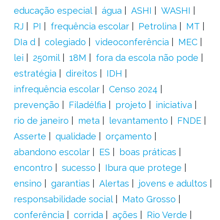
educação especial
água
ASHI
WASHI
RJ
PI
frequência escolar
Petrolina
MT
DIa d
colegiado
videoconferência
MEC
lei
250mil
18M
fora da escola não pode
estratégia
direitos
IDH
infrequência escolar
Censo 2024
prevenção
Filadélfia
projeto
iniciativa
rio de janeiro
meta
levantamento
FNDE
Asserte
qualidade
orçamento
abandono escolar
ES
boas práticas
encontro
sucesso
Ibura que protege
ensino
garantias
Alertas
jovens e adultos
responsabilidade social
Mato Grosso
conferência
corrida
ações
Rio Verde