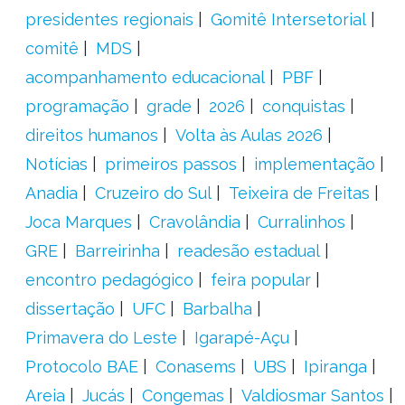
presidentes regionais
Gomitê Intersetorial
comitê
MDS
acompanhamento educacional
PBF
programação
grade
2026
conquistas
direitos humanos
Volta às Aulas 2026
Notícias
primeiros passos
implementação
Anadia
Cruzeiro do Sul
Teixeira de Freitas
Joca Marques
Cravolândia
Curralinhos
GRE
Barreirinha
readesão estadual
encontro pedagógico
feira popular
dissertação
UFC
Barbalha
Primavera do Leste
Igarapé-Açu
Protocolo BAE
Conasems
UBS
Ipiranga
Areia
Jucás
Congemas
Valdiosmar Santos