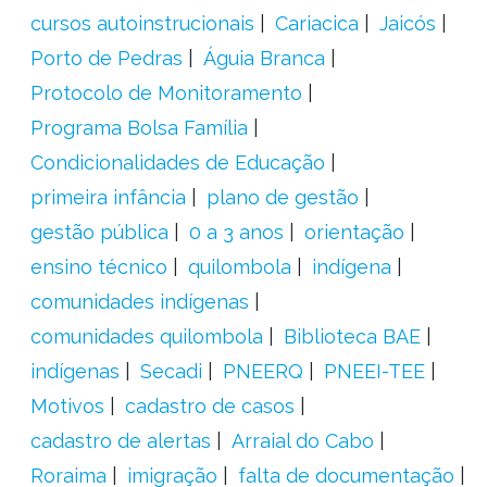
cursos autoinstrucionais
Cariacica
Jaicós
Porto de Pedras
Águia Branca
Protocolo de Monitoramento
Programa Bolsa Família
Condicionalidades de Educação
primeira infância
plano de gestão
gestão pública
0 a 3 anos
orientação
ensino técnico
quilombola
indígena
comunidades indígenas
comunidades quilombola
Biblioteca BAE
indígenas
Secadi
PNEERQ
PNEEI-TEE
Motivos
cadastro de casos
cadastro de alertas
Arraial do Cabo
Roraima
imigração
falta de documentação