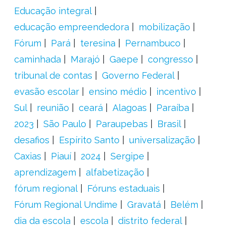
Educação integral
educação empreendedora
mobilização
Fórum
Pará
teresina
Pernambuco
caminhada
Marajó
Gaepe
congresso
tribunal de contas
Governo Federal
evasão escolar
ensino médio
incentivo
Sul
reunião
ceará
Alagoas
Paraíba
2023
São Paulo
Paraupebas
Brasil
desafios
Espírito Santo
universalização
Caxias
Piauí
2024
Sergipe
aprendizagem
alfabetização
fórum regional
Fóruns estaduais
Fórum Regional Undime
Gravatá
Belém
dia da escola
escola
distrito federal