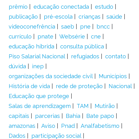
prêmio
educação conectada
estudo
publicação
pré-escola
crianças
saúde
videoconefrência
saeb
pne
bncc
currículo
pnate
Websérie
cne
educação híbrida
consulta pública
Piso Salarial Nacional
refugiados
contato
dúvida
inep
organizações da sociedade civil
Municípios
História de vida
rede de proteção
Nacional
Educação que protege
Salas de aprendizagem
TAM
Mutirão
capitais
parcerias
Bahia
Bate papo
amazonas
Aviso
Pnad
Analfabetismo
Dados
participação social