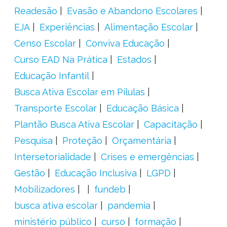
Readesão
Evasão e Abandono Escolares
EJA
Experiências
Alimentação Escolar
Censo Escolar
Conviva Educação
Curso EAD Na Prática
Estados
Educação Infantil
Busca Ativa Escolar em Pílulas
Transporte Escolar
Educação Básica
Plantão Busca Ativa Escolar
Capacitação
Pesquisa
Proteção
Orçamentária
Intersetorialidade
Crises e emergências
Gestão
Educação Inclusiva
LGPD
Mobilizadores
fundeb
busca ativa escolar
pandemia
ministério público
curso
formação