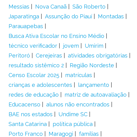
Messias
Nova Canaã
São Roberto
Japaratinga
Assunção do Piauí
Montadas
Parauapebas
Busca Ativa Escolar no Ensino Médio
técnico verificador
jovem
Umirim
Peritoró
Cerejeiras
atividades obrigatórias
resultado sistêmico 2
Região Nordeste
Censo Escolar 2025
matrículas
crianças e adolescentes
lançamento
redes de educação
matriz de autoavaliação
Educacenso
alunos não encontrados
BAE nos estados
Undime SC
Santa Catarina
política pública
Porto Franco
Maragogi
famílias