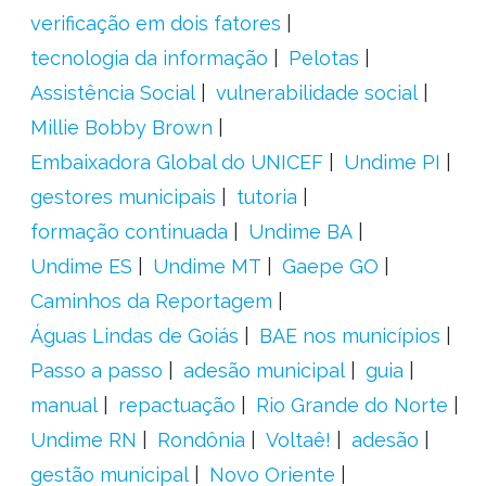
verificação em dois fatores
tecnologia da informação
Pelotas
Assistência Social
vulnerabilidade social
Millie Bobby Brown
Embaixadora Global do UNICEF
Undime PI
gestores municipais
tutoria
formação continuada
Undime BA
Undime ES
Undime MT
Gaepe GO
Caminhos da Reportagem
Águas Lindas de Goiás
BAE nos municípios
Passo a passo
adesão municipal
guia
manual
repactuação
Rio Grande do Norte
Undime RN
Rondônia
Voltaê!
adesão
gestão municipal
Novo Oriente