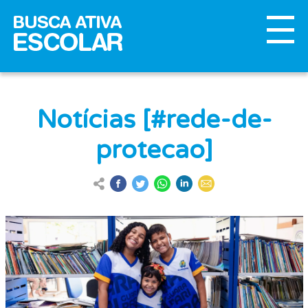
Notícias [#rede-de-
protecao]