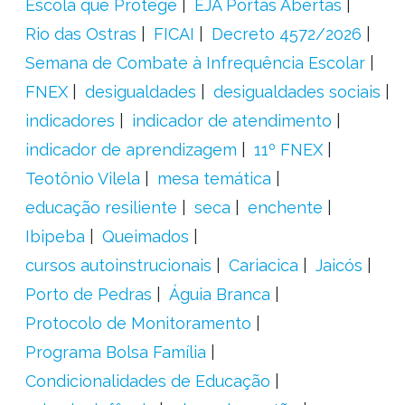
Escola que Protege
EJA Portas Abertas
Rio das Ostras
FICAI
Decreto 4572/2026
Semana de Combate à Infrequência Escolar
FNEX
desigualdades
desigualdades sociais
indicadores
indicador de atendimento
indicador de aprendizagem
11º FNEX
Teotônio Vilela
mesa temática
educação resiliente
seca
enchente
Ibipeba
Queimados
cursos autoinstrucionais
Cariacica
Jaicós
Porto de Pedras
Águia Branca
Protocolo de Monitoramento
Programa Bolsa Família
Condicionalidades de Educação