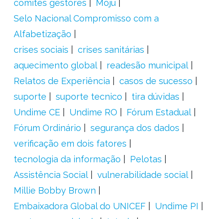
comitês gestores
Moju
Selo Nacional Compromisso com a
Alfabetização
crises sociais
crises sanitárias
aquecimento global
readesão municipal
Relatos de Experiência
casos de sucesso
suporte
suporte tecnico
tira dúvidas
Undime CE
Undime RO
Fórum Estadual
Fórum Ordinário
segurança dos dados
verificação em dois fatores
tecnologia da informação
Pelotas
Assistência Social
vulnerabilidade social
Millie Bobby Brown
Embaixadora Global do UNICEF
Undime PI