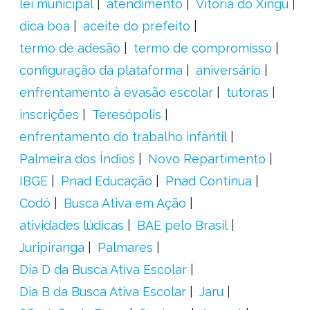
lei municipal
atendimento
Vitória do Xingu
dica boa
aceite do prefeito
termo de adesão
termo de compromisso
configuração da plataforma
aniversário
enfrentamento à evasão escolar
tutoras
inscrições
Teresópolis
enfrentamento do trabalho infantil
Palmeira dos Índios
Novo Repartimento
IBGE
Pnad Educação
Pnad Contínua
Codó
Busca Ativa em Ação
atividades lúdicas
BAE pelo Brasil
Juripiranga
Palmares
Dia D da Busca Ativa Escolar
Dia B da Busca Ativa Escolar
Jaru