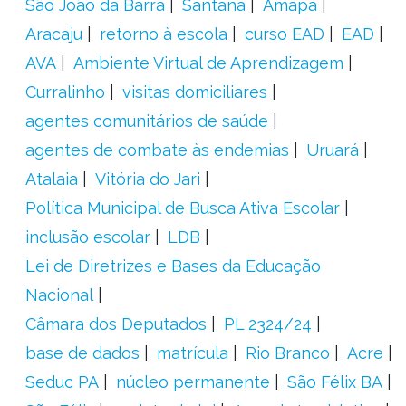
São João da Barra
Santana
Amapá
Aracaju
retorno à escola
curso EAD
EAD
AVA
Ambiente Virtual de Aprendizagem
Curralinho
visitas domiciliares
agentes comunitários de saúde
agentes de combate às endemias
Uruará
Atalaia
Vitória do Jari
Política Municipal de Busca Ativa Escolar
inclusão escolar
LDB
Lei de Diretrizes e Bases da Educação
Nacional
Câmara dos Deputados
PL 2324/24
base de dados
matrícula
Rio Branco
Acre
Seduc PA
núcleo permanente
São Félix BA