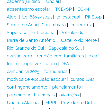
caderno jurídico
Jundiaí
absenteísmo escolar
TCE/SP
IEG-M
Alepi
Lei 8832/2025
lei estadual
Pit Stop
Sergipe é Aqui
Corumbiara
Imperatriz
Supervisor Institucional
Petrolândia
Barra de Santo Antônio
Juazeiro do Norte
Rio Grande do Sul
Sapucaia do Sul
evasão zero
reunião com familiares
dica
login
dupla verificação
2FA
campanha 2025
formulários
motivos de exclusão escolar
cursos EAD
contingenciamento
planejamento
parceiros institucionais
avaliação
Undime Alagoas
MPPI
Presidente Dutra