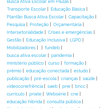
Busca Ativa Escolar em Pílulas
Transporte Escolar
Educação Básica
Plantão Busca Ativa Escolar
Capacitação
Pesquisa
Proteção
Orçamentária
Intersetorialidade
Crises e emergências
Gestão
Educação Inclusiva
LGPD
Mobilizadores
fundeb
busca ativa escolar
pandemia
ministério público
curso
formação
prêmio
educação conectada
estudo
publicação
pré-escola
crianças
saúde
videoconefrência
saeb
pne
bncc
currículo
pnate
Websérie
cne
educação híbrida
consulta pública