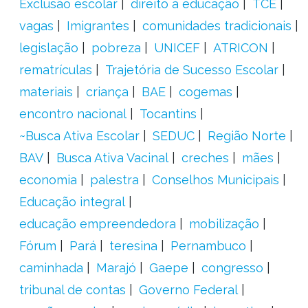
Exclusão escolar
direito à educação
TCE
vagas
Imigrantes
comunidades tradicionais
legislação
pobreza
UNICEF
ATRICON
rematrículas
Trajetória de Sucesso Escolar
materiais
criança
BAE
cogemas
encontro nacional
Tocantins
~Busca Ativa Escolar
SEDUC
Região Norte
BAV
Busca Ativa Vacinal
creches
mães
economia
palestra
Conselhos Municipais
Educação integral
educação empreendedora
mobilização
Fórum
Pará
teresina
Pernambuco
caminhada
Marajó
Gaepe
congresso
tribunal de contas
Governo Federal