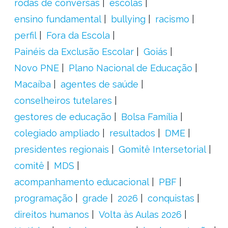
rodas de conversas
escolas
ensino fundamental
bullying
racismo
perfil
Fora da Escola
Painéis da Exclusão Escolar
Goiás
Novo PNE
Plano Nacional de Educação
Macaíba
agentes de saúde
conselheiros tutelares
gestores de educação
Bolsa Família
colegiado ampliado
resultados
DME
presidentes regionais
Gomitê Intersetorial
comitê
MDS
acompanhamento educacional
PBF
programação
grade
2026
conquistas
direitos humanos
Volta às Aulas 2026