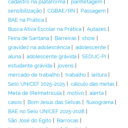
cadastro na plataforma
panfletagem
sensibilização
CGBAE/RN
Passagem
BAE na Prática
Busca Ativa Escolar na Prática
Autazes
Feira de Santana
Barreiras
show
gravidez na adolescência
adolescente
aluna
adolescente grávida
SEDUC-PI
estudante grávida
jovens
mercado de trabalho
trabalho
leitura
Selo UNICEF 2025-2025
cálculo das metas
Meta de (Re)matrícula
motivo
alerta
casos
Bom Jesus das Selvas
fluxograma
BAE no Selo UNICEF 2025-2028
São José do Egito
Barrocas