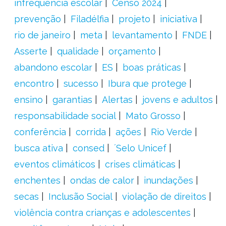
infrequência escolar
Censo 2024
prevenção
Filadélfia
projeto
iniciativa
rio de janeiro
meta
levantamento
FNDE
Asserte
qualidade
orçamento
abandono escolar
ES
boas práticas
encontro
sucesso
Ibura que protege
ensino
garantias
Alertas
jovens e adultos
responsabilidade social
Mato Grosso
conferência
corrida
ações
Rio Verde
busca ativa
consed
´Selo Unicef
eventos climáticos
crises climáticas
enchentes
ondas de calor
inundações
secas
Inclusão Social
violação de direitos
violência contra crianças e adolescentes