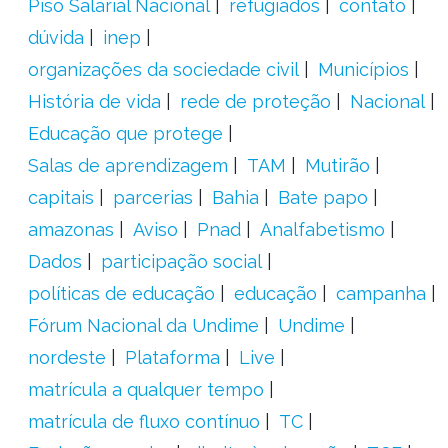
Piso Salarial Nacional
refugiados
contato
dúvida
inep
organizações da sociedade civil
Municípios
História de vida
rede de proteção
Nacional
Educação que protege
Salas de aprendizagem
TAM
Mutirão
capitais
parcerias
Bahia
Bate papo
amazonas
Aviso
Pnad
Analfabetismo
Dados
participação social
políticas de educação
educação
campanha
Fórum Nacional da Undime
Undime
nordeste
Plataforma
Live
matrícula a qualquer tempo
matrícula de fluxo contínuo
TC