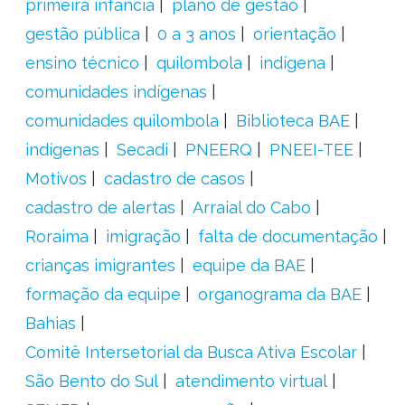
primeira infância
plano de gestão
gestão pública
0 a 3 anos
orientação
ensino técnico
quilombola
indígena
comunidades indígenas
comunidades quilombola
Biblioteca BAE
indígenas
Secadi
PNEERQ
PNEEI-TEE
Motivos
cadastro de casos
cadastro de alertas
Arraial do Cabo
Roraima
imigração
falta de documentação
crianças imigrantes
equipe da BAE
formação da equipe
organograma da BAE
Bahias
Comitê Intersetorial da Busca Ativa Escolar
São Bento do Sul
atendimento virtual