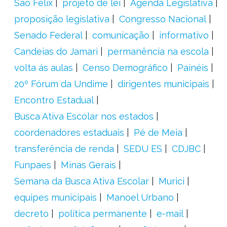
São Félix
projeto de lei
Agenda Legislativa
proposição legislativa
Congresso Nacional
Senado Federal
comunicação
informativo
Candeias do Jamari
permanência na escola
volta ás aulas
Censo Demográfico
Painéis
20º Fórum da Undime
dirigentes municipais
Encontro Estadual
Busca Ativa Escolar nos estados
coordenadores estaduais
Pé de Meia
transferência de renda
SEDU ES
CDJBC
Funpaes
Minas Gerais
Semana da Busca Ativa Escolar
Murici
equipes municipais
Manoel Urbano
decreto
política permanente
e-mail