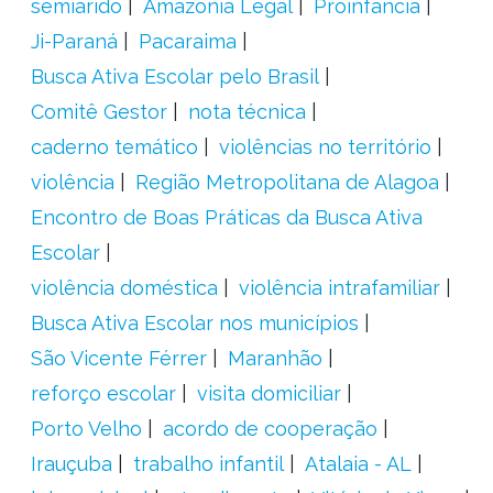
semiárido
Amazônia Legal
Proinfância
Ji-Paraná
Pacaraima
Busca Ativa Escolar pelo Brasil
Comitê Gestor
nota técnica
caderno temático
violências no território
violência
Região Metropolitana de Alagoa
Encontro de Boas Práticas da Busca Ativa
Escolar
violência doméstica
violência intrafamiliar
Busca Ativa Escolar nos municípios
São Vicente Férrer
Maranhão
reforço escolar
visita domiciliar
Porto Velho
acordo de cooperação
Irauçuba
trabalho infantil
Atalaia - AL