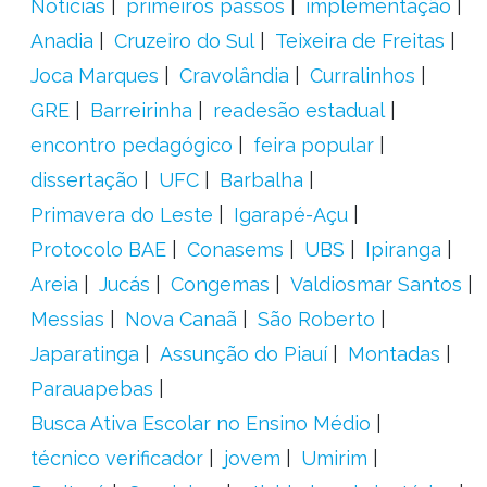
Notícias
primeiros passos
implementação
Anadia
Cruzeiro do Sul
Teixeira de Freitas
Joca Marques
Cravolândia
Curralinhos
GRE
Barreirinha
readesão estadual
encontro pedagógico
feira popular
dissertação
UFC
Barbalha
Primavera do Leste
Igarapé-Açu
Protocolo BAE
Conasems
UBS
Ipiranga
Areia
Jucás
Congemas
Valdiosmar Santos
Messias
Nova Canaã
São Roberto
Japaratinga
Assunção do Piauí
Montadas
Parauapebas
Busca Ativa Escolar no Ensino Médio
técnico verificador
jovem
Umirim