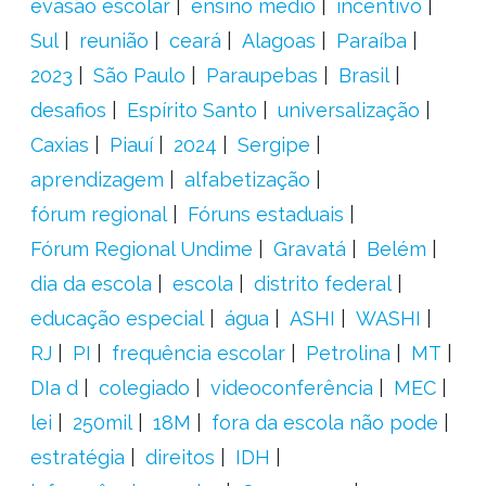
evasão escolar
ensino médio
incentivo
Sul
reunião
ceará
Alagoas
Paraíba
2023
São Paulo
Paraupebas
Brasil
desafios
Espírito Santo
universalização
Caxias
Piauí
2024
Sergipe
aprendizagem
alfabetização
fórum regional
Fóruns estaduais
Fórum Regional Undime
Gravatá
Belém
dia da escola
escola
distrito federal
educação especial
água
ASHI
WASHI
RJ
PI
frequência escolar
Petrolina
MT
DIa d
colegiado
videoconferência
MEC
lei
250mil
18M
fora da escola não pode
estratégia
direitos
IDH