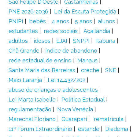
São Felipe D'Oeste
Castanheiras
PNE 2026-2036
Lei da Escuta Protegida
PNIPI
bebês
4 anos
5 anos
alunos
estudantes
redes sociais
Açailândia
adultos
idosos
EJAI
SNPPI
Itabuna
Chã Grande
índice de abandono
rede estadual de ensino
Manaus
Santa Maria das Barreiras
creche
SNE
Maio Laranja
Lei 14.432/202
abuso de crianças e adolescentes
Lei Marta Isabelle
Política Estadual
regulamentação
Nova Venécia
Marechal Floriano
Guarapari
´rematrícula
11º Fórum Extraordinário
estande
Diadema