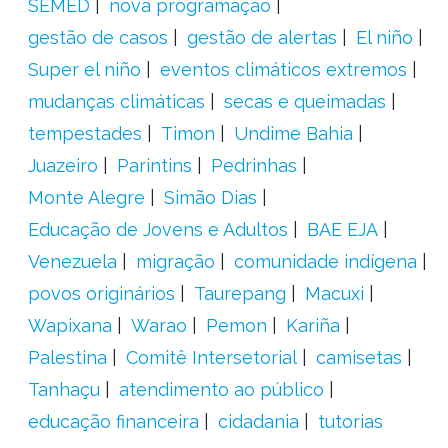
SEMED
nova programação
gestão de casos
gestão de alertas
El niño
Super el niño
eventos climáticos extremos
mudanças climáticas
secas e queimadas
tempestades
Timon
Undime Bahia
Juazeiro
Parintins
Pedrinhas
Monte Alegre
Simão Dias
Educação de Jovens e Adultos
BAE EJA
Venezuela
migração
comunidade indígena
povos originários
Taurepang
Macuxi
Wapixana
Warao
Pemon
Kariña
Palestina
Comitê Intersetorial
camisetas
Tanhaçu
atendimento ao público
educação financeira
cidadania
tutorias