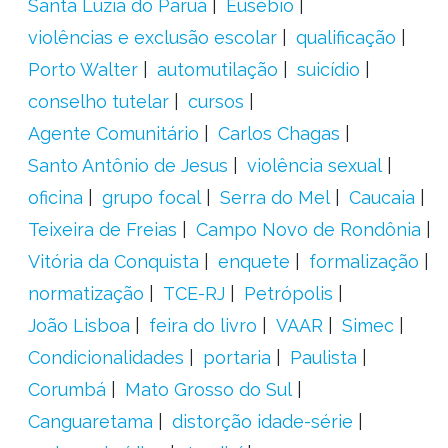
Santa Luzia do Paruá
Eusébio
violências e exclusão escolar
qualificação
Porto Walter
automutilação
suicídio
conselho tutelar
cursos
Agente Comunitário
Carlos Chagas
Santo Antônio de Jesus
violência sexual
oficina
grupo focal
Serra do Mel
Caucaia
Teixeira de Freias
Campo Novo de Rondônia
Vitória da Conquista
enquete
formalização
normatização
TCE-RJ
Petrópolis
João Lisboa
feira do livro
VAAR
Simec
Condicionalidades
portaria
Paulista
Corumbá
Mato Grosso do Sul
Canguaretama
distorção idade-série