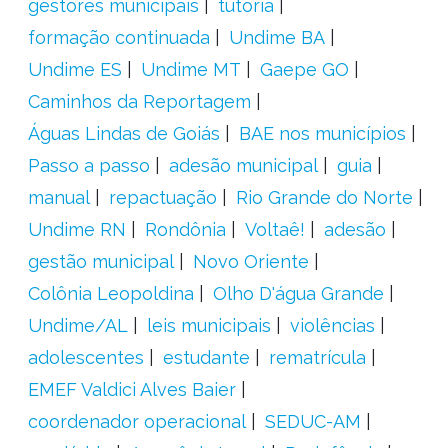
gestores municipais
tutoria
formação continuada
Undime BA
Undime ES
Undime MT
Gaepe GO
Caminhos da Reportagem
Águas Lindas de Goiás
BAE nos municípios
Passo a passo
adesão municipal
guia
manual
repactuação
Rio Grande do Norte
Undime RN
Rondônia
Voltaê!
adesão
gestão municipal
Novo Oriente
Colônia Leopoldina
Olho D'água Grande
Undime/AL
leis municipais
violências
adolescentes
estudante
rematrícula
EMEF Valdici Alves Baier
coordenador operacional
SEDUC-AM