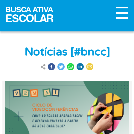
Notícias [#bncc]