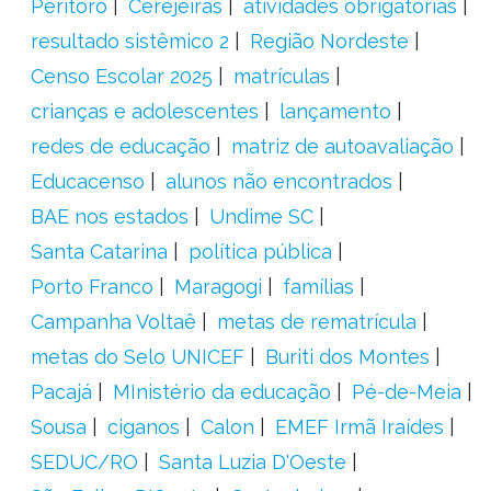
Peritoró
Cerejeiras
atividades obrigatórias
resultado sistêmico 2
Região Nordeste
Censo Escolar 2025
matrículas
crianças e adolescentes
lançamento
redes de educação
matriz de autoavaliação
Educacenso
alunos não encontrados
BAE nos estados
Undime SC
Santa Catarina
política pública
Porto Franco
Maragogi
famílias
Campanha Voltaê
metas de rematrícula
metas do Selo UNICEF
Buriti dos Montes
Pacajá
MInistério da educação
Pé-de-Meia
Sousa
ciganos
Calon
EMEF Irmã Iraídes
SEDUC/RO
Santa Luzia D'Oeste