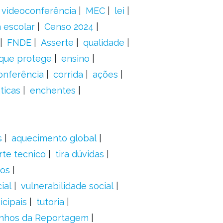
videoconferência
MEC
lei
 escolar
Censo 2024
FNDE
Asserte
qualidade
 que protege
ensino
onferência
corrida
ações
ticas
enchentes
s
aquecimento global
rte tecnico
tira dúvidas
dos
ial
vulnerabilidade social
cipais
tutoria
nhos da Reportagem