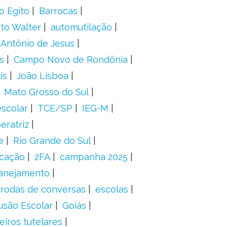
o Egito
Barrocas
to Walter
automutilação
 Antônio de Jesus
s
Campo Novo de Rondônia
is
João Lisboa
Mato Grosso do Sul
scolar
TCE/SP
IEG-M
eratriz
e
Rio Grande do Sul
icação
2FA
campanha 2025
anejamento
rodas de conversas
escolas
usão Escolar
Goiás
eiros tutelares