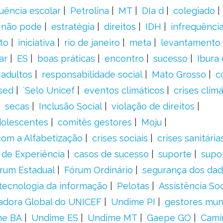
uência escolar
Petrolina
MT
DIa d
colegiado
a não pode
estratégia
direitos
IDH
infrequência
to
iniciativa
rio de janeiro
meta
levantamento
ar
ES
boas práticas
encontro
sucesso
Ibura
 adultos
responsabilidade social
Mato Grosso
c
sed
´Selo Unicef
eventos climáticos
crises climá
secas
Inclusão Social
violação de direitos
adolescentes
comitês gestores
Moju
om a Alfabetização
crises sociais
crises sanitária
 de Experiência
casos de sucesso
suporte
supo
rum Estadual
Fórum Ordinário
segurança dos da
tecnologia da informação
Pelotas
Assistência Soc
adora Global do UNICEF
Undime PI
gestores muni
me BA
Undime ES
Undime MT
Gaepe GO
Cami