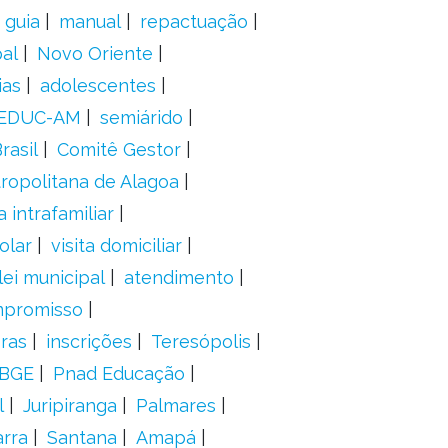
guia
manual
repactuação
al
Novo Oriente
ias
adolescentes
EDUC-AM
semiárido
rasil
Comitê Gestor
ropolitana de Alagoa
a intrafamiliar
olar
visita domiciliar
lei municipal
atendimento
mpromisso
oras
inscrições
Teresópolis
IBGE
Pnad Educação
l
Juripiranga
Palmares
arra
Santana
Amapá