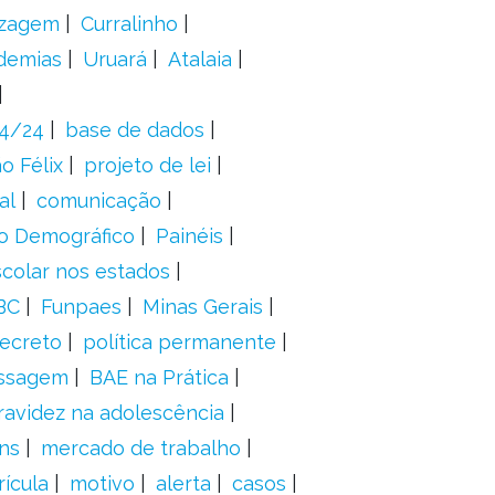
izagem
Curralinho
demias
Uruará
Atalaia
24/24
base de dados
o Félix
projeto de lei
al
comunicação
o Demográfico
Painéis
scolar nos estados
BC
Funpaes
Minas Gerais
ecreto
política permanente
ssagem
BAE na Prática
ravidez na adolescência
ns
mercado de trabalho
ícula
motivo
alerta
casos