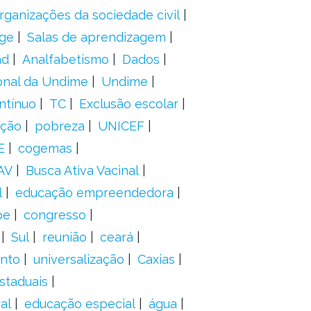
rganizações da sociedade civil
ge
Salas de aprendizagem
ad
Analfabetismo
Dados
onal da Undime
Undime
ntínuo
TC
Exclusão escolar
ação
pobreza
UNICEF
E
cogemas
AV
Busca Ativa Vacinal
l
educação empreendedora
pe
congresso
Sul
reunião
ceará
anto
universalização
Caxias
staduais
al
educação especial
água