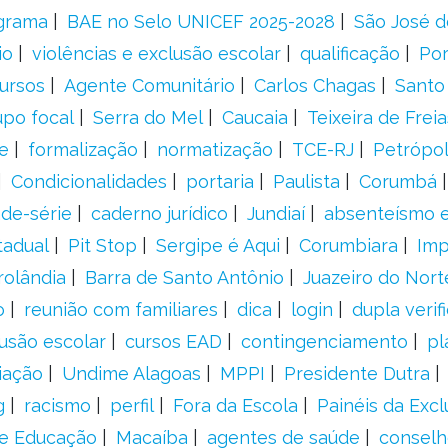
grama
BAE no Selo UNICEF 2025-2028
São José d
io
violências e exclusão escolar
qualificação
Por
ursos
Agente Comunitário
Carlos Chagas
Santo
upo focal
Serra do Mel
Caucaia
Teixeira de Freia
e
formalização
normatização
TCE-RJ
Petrópol
Condicionalidades
portaria
Paulista
Corumbá
ade-série
caderno jurídico
Jundiaí
absenteísmo e
tadual
Pit Stop
Sergipe é Aqui
Corumbiara
Imp
rolândia
Barra de Santo Antônio
Juazeiro do Nort
o
reunião com familiares
dica
login
dupla verif
usão escolar
cursos EAD
contingenciamento
pl
iação
Undime Alagoas
MPPI
Presidente Dutra
g
racismo
perfil
Fora da Escola
Painéis da Excl
de Educação
Macaíba
agentes de saúde
conselh