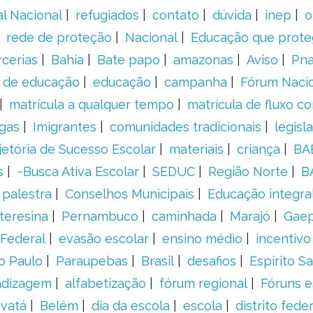
al Nacional
refugiados
contato
dúvida
inep
o
rede de proteção
Nacional
Educação que prote
rcerias
Bahia
Bate papo
amazonas
Aviso
Pn
s de educação
educação
campanha
Fórum Naci
matrícula a qualquer tempo
matrícula de fluxo co
gas
Imigrantes
comunidades tradicionais
legisl
jetória de Sucesso Escolar
materiais
criança
BA
s
~Busca Ativa Escolar
SEDUC
Região Norte
B
palestra
Conselhos Municipais
Educação integra
teresina
Pernambuco
caminhada
Marajó
Gae
Federal
evasão escolar
ensino médio
incentivo
o Paulo
Paraupebas
Brasil
desafios
Espírito S
ndizagem
alfabetização
fórum regional
Fóruns e
vatá
Belém
dia da escola
escola
distrito feder