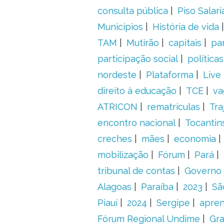
consulta pública
Piso Salari
Municípios
História de vida
TAM
Mutirão
capitais
pa
participação social
política
nordeste
Plataforma
Live
direito à educação
TCE
va
ATRICON
rematrículas
Tra
encontro nacional
Tocantin
creches
mães
economia
mobilização
Fórum
Pará
tribunal de contas
Governo 
Alagoas
Paraíba
2023
Sã
Piauí
2024
Sergipe
apre
Fórum Regional Undime
Gra