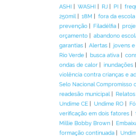
ASHI
WASHI
RJ
PI
freq
250mil
18M
fora da escol
prevenção
Filadélfia
proje
orçamento
abandono escol
garantias
Alertas
jovens e
Rio Verde
busca ativa
con
ondas de calor
inundações
violência contra crianças e 
Selo Nacional Compromisso c
readesão municipal
Relatos
Undime CE
Undime RO
Fó
verificação em dois fatores
Millie Bobby Brown
Embaix
formação continuada
Undi