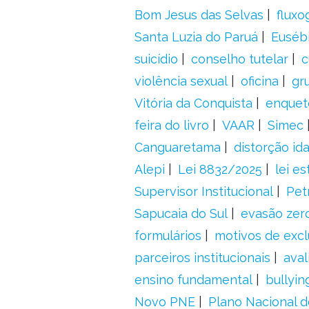
Bom Jesus das Selvas
fluxo
Santa Luzia do Paruá
Euséb
suicídio
conselho tutelar
c
violência sexual
oficina
gr
Vitória da Conquista
enquet
feira do livro
VAAR
Simec
Canguaretama
distorção id
Alepi
Lei 8832/2025
lei es
Supervisor Institucional
Pet
Sapucaia do Sul
evasão zer
formulários
motivos de excl
parceiros institucionais
aval
ensino fundamental
bullyin
Novo PNE
Plano Nacional 