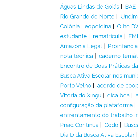
Águas Lindas de Goiás
BAE 
Rio Grande do Norte
Undim
Colônia Leopoldina
Olho D'
estudante
rematrícula
EME
Amazônia Legal
Proinfância
nota técnica
caderno temát
Encontro de Boas Práticas da
Busca Ativa Escolar nos muni
Porto Velho
acordo de coo
Vitória do Xingu
dica boa
configuração da plataforma
enfrentamento do trabalho in
Pnad Contínua
Codó
Busc
Dia D da Busca Ativa Escolar