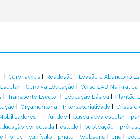
F
Coronavírus
Readesão
Evasão e Abandono Es
Escolar
Conviva Educação
Curso EAD Na Prática
s
Transporte Escolar
Educação Básica
Plantão B
teção
Orçamentária
Intersetorialidade
Crises e
Mobilizadores
fundeb
busca ativa escolar
pa
educação conectada
estudo
publicação
pré-esc
e
bncc
currículo
pnate
Websérie
cne
educ