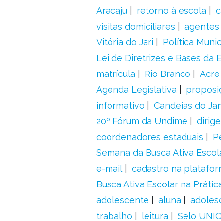
Aracaju
retorno à escola
c
visitas domiciliares
agentes 
Vitória do Jari
Política Munic
Lei de Diretrizes e Bases da
matrícula
Rio Branco
Acre
Agenda Legislativa
proposiç
informativo
Candeias do Ja
20º Fórum da Undime
dirig
coordenadores estaduais
P
Semana da Busca Ativa Escol
e-mail
cadastro na platafo
Busca Ativa Escolar na Prátic
adolescente
aluna
adoles
trabalho
leitura
Selo UNIC