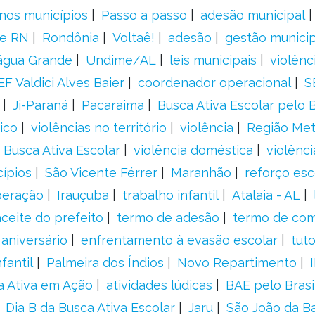
nos municípios
Passo a passo
adesão municipal
e RN
Rondônia
Voltaê!
adesão
gestão municip
água Grande
Undime/AL
leis municipais
violênc
F Valdici Alves Baier
coordenador operacional
S
Ji-Paraná
Pacaraima
Busca Ativa Escolar pelo B
ico
violências no território
violência
Região Met
 Busca Ativa Escolar
violência doméstica
violênci
cípios
São Vicente Férrer
Maranhão
reforço esc
peração
Irauçuba
trabalho infantil
Atalaia - AL
aceite do prefeito
termo de adesão
termo de co
aniversário
enfrentamento à evasão escolar
tut
fantil
Palmeira dos Índios
Novo Repartimento
a Ativa em Ação
atividades lúdicas
BAE pelo Brasi
Dia B da Busca Ativa Escolar
Jaru
São João da B