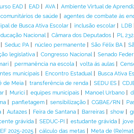
urso EAD
EAD
AVA
Ambiente Virtual de Aprend
comunitários de saúde
agentes de combate às en
ipal de Busca Ativa Escolar
inclusão escolar
LDB
 Educação Nacional
Câmara dos Deputados
PL 23
Seduc PA
núcleo permanente
São Félix BA
Sã
ão legislativa
Congresso Nacional
Senado Feder
mari
permanência na escola
volta ás aulas
Cens
entes municipais
Encontro Estadual
Busca Ativa E
é de Meia
transferência de renda
SEDU ES
CDJ
ar
Murici
equipes municipais
Manoel Urbano
d
rma
panfletagem
sensibilização
CGBAE/RN
Pa
a
Autazes
Feira de Santana
Barreiras
show
g
cente grávida
SEDUC-PI
estudante grávida
jove
EF 2025-2025
cálculo das metas
Meta de (Re)matr