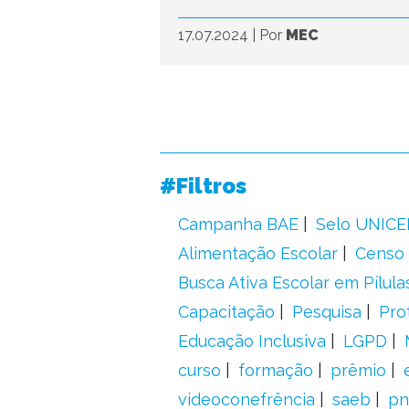
17.07.2024
|
Por
MEC
#Filtros
Campanha BAE
Selo UNICE
Alimentação Escolar
Censo 
Busca Ativa Escolar em Pílula
Capacitação
Pesquisa
Pro
Educação Inclusiva
LGPD
curso
formação
prêmio
videoconefrência
saeb
pn