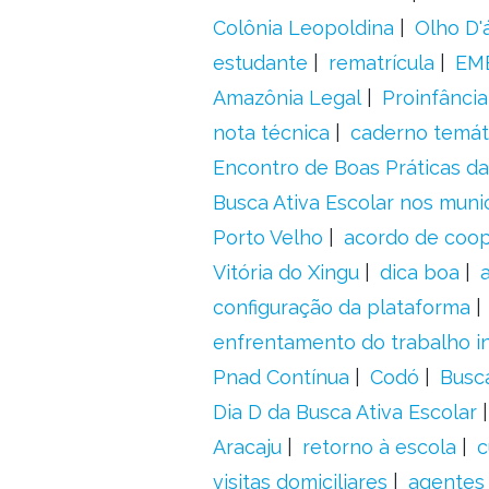
Colônia Leopoldina
Olho D'
estudante
rematrícula
EME
Amazônia Legal
Proinfância
nota técnica
caderno temát
Encontro de Boas Práticas da
Busca Ativa Escolar nos muni
Porto Velho
acordo de coo
Vitória do Xingu
dica boa
configuração da plataforma
enfrentamento do trabalho in
Pnad Contínua
Codó
Busc
Dia D da Busca Ativa Escolar
Aracaju
retorno à escola
c
visitas domiciliares
agentes 