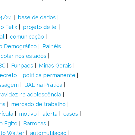
24/24
base de dados
o Félix
projeto de lei
al
comunicação
o Demográfico
Painéis
scolar nos estados
BC
Funpaes
Minas Gerais
ecreto
política permanente
ssagem
BAE na Prática
ravidez na adolescência
ns
mercado de trabalho
ícula
motivo
alerta
casos
o Egito
Barrocas
to Walter
automutilação