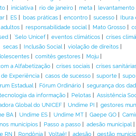
to
iniciativa
rio de janeiro
meta
levantamento
ar
ES
boas práticas
encontro
sucesso
Ibura
 adultos
responsabilidade social
Mato Grosso
c
sed
´Selo Unicef
eventos climáticos
crises climá
secas
Inclusão Social
violação de direitos
adolescentes
comitês gestores
Moju
om a Alfabetização
crises sociais
crises sanitária
 de Experiência
casos de sucesso
suporte
supo
rum Estadual
Fórum Ordinário
segurança dos da
tecnologia da informação
Pelotas
Assistência Soc
adora Global do UNICEF
Undime PI
gestores muni
me BA
Undime ES
Undime MT
Gaepe GO
Cami
nos municípios
Passo a passo
adesão municipal
e RN
Rondônia
Voltaê!
adesão
gestão municip