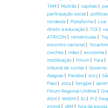
TAM
Mutirão
capitais
pa
participação social
política
nordeste
Plataforma
Live
direito à educação
TCE
va
ATRICON
rematrículas
Tra
encontro nacional
Tocantin
creches
mães
economia
mobilização
Fórum
Pará
tribunal de contas
Governo 
Alagoas
Paraíba
2023
Sã
Piauí
2024
Sergipe
apre
Fórum Regional Undime
Gra
ASHI
WASHI
RJ
PI
freq
250mil
18M
fora da escol