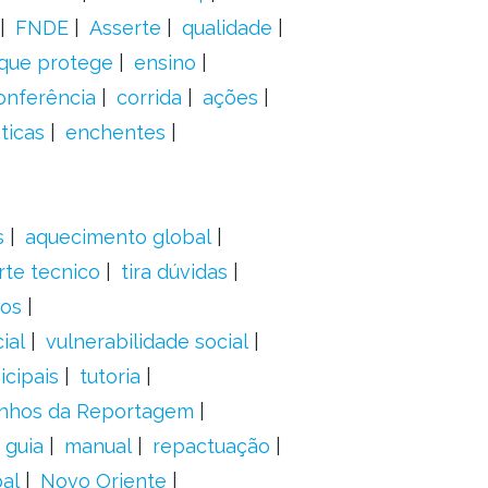
FNDE
Asserte
qualidade
 que protege
ensino
onferência
corrida
ações
ticas
enchentes
s
aquecimento global
rte tecnico
tira dúvidas
dos
ial
vulnerabilidade social
cipais
tutoria
nhos da Reportagem
guia
manual
repactuação
al
Novo Oriente