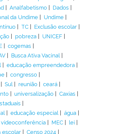
ad
Analfabetismo
Dados
onal da Undime
Undime
ntínuo
TC
Exclusão escolar
ação
pobreza
UNICEF
E
cogemas
AV
Busca Ativa Vacinal
l
educação empreendedora
pe
congresso
Sul
reunião
ceará
anto
universalização
Caxias
staduais
al
educação especial
água
videoconferência
MEC
lei
 escolar
Censo 2024