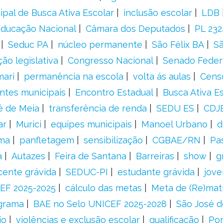
ipal de Busca Ativa Escolar
inclusão escolar
LDB
 Educação Nacional
Câmara dos Deputados
PL 23
Seduc PA
núcleo permanente
São Félix BA
Sã
ão legislativa
Congresso Nacional
Senado Feder
mari
permanência na escola
volta ás aulas
Cens
entes municipais
Encontro Estadual
Busca Ativa E
é de Meia
transferência de renda
SEDU ES
CDJ
ar
Murici
equipes municipais
Manoel Urbano
d
rma
panfletagem
sensibilização
CGBAE/RN
Pa
a
Autazes
Feira de Santana
Barreiras
show
g
cente grávida
SEDUC-PI
estudante grávida
jove
EF 2025-2025
cálculo das metas
Meta de (Re)matr
grama
BAE no Selo UNICEF 2025-2028
São José d
io
violências e exclusão escolar
qualificação
Por