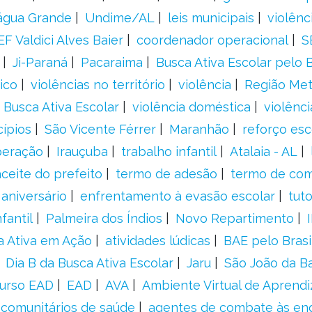
água Grande
Undime/AL
leis municipais
violênc
F Valdici Alves Baier
coordenador operacional
S
Ji-Paraná
Pacaraima
Busca Ativa Escolar pelo B
ico
violências no território
violência
Região Met
 Busca Ativa Escolar
violência doméstica
violênci
cípios
São Vicente Férrer
Maranhão
reforço esc
peração
Irauçuba
trabalho infantil
Atalaia - AL
aceite do prefeito
termo de adesão
termo de co
aniversário
enfrentamento à evasão escolar
tut
fantil
Palmeira dos Índios
Novo Repartimento
a Ativa em Ação
atividades lúdicas
BAE pelo Brasi
Dia B da Busca Ativa Escolar
Jaru
São João da B
urso EAD
EAD
AVA
Ambiente Virtual de Aprend
comunitários de saúde
agentes de combate às en