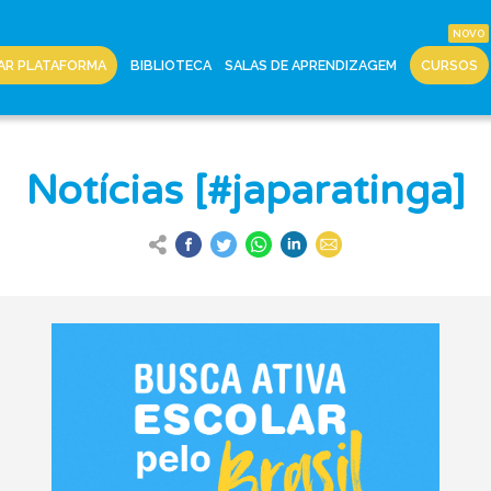
AR PLATAFORMA
BIBLIOTECA
SALAS DE APRENDIZAGEM
CURSOS
Notícias [#japaratinga]