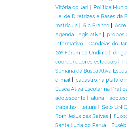
Vitória do Jari
Política Munic
Lei de Diretrizes e Bases da
matrícula
Rio Branco
Acre
Agenda Legislativa
proposiç
informativo
Candeias do Ja
20º Fórum da Undime
dirig
coordenadores estaduais
P
Semana da Busca Ativa Escol
e-mail
cadastro na platafo
Busca Ativa Escolar na Prátic
adolescente
aluna
adoles
trabalho
leitura
Selo UNIC
Bom Jesus das Selvas
fluxo
Santa Luzia do Paruá
Euséb