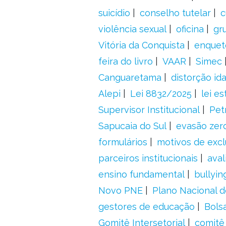
suicídio
conselho tutelar
c
violência sexual
oficina
gr
Vitória da Conquista
enquet
feira do livro
VAAR
Simec
Canguaretama
distorção id
Alepi
Lei 8832/2025
lei es
Supervisor Institucional
Pet
Sapucaia do Sul
evasão zer
formulários
motivos de excl
parceiros institucionais
aval
ensino fundamental
bullyin
Novo PNE
Plano Nacional 
gestores de educação
Bolsa
Gomitê Intersetorial
comitê