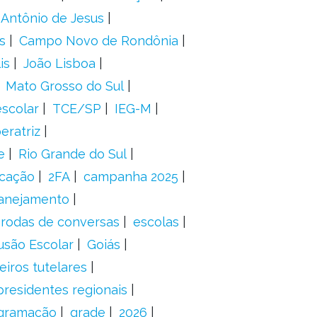
 Antônio de Jesus
s
Campo Novo de Rondônia
is
João Lisboa
Mato Grosso do Sul
scolar
TCE/SP
IEG-M
eratriz
e
Rio Grande do Sul
icação
2FA
campanha 2025
anejamento
rodas de conversas
escolas
usão Escolar
Goiás
eiros tutelares
presidentes regionais
gramação
grade
2026