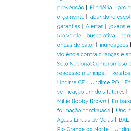
prevenção
Filadélfia
proje
orçamento
abandono escol
garantias
Alertas
jovens e
Rio Verde
busca ativa
con
ondas de calor
inundações
violência contra crianças e 
Selo Nacional Compromisso c
readesão municipal
Relatos
Undime CE
Undime RO
Fó
verificação em dois fatores
Millie Bobby Brown
Embaix
formação continuada
Undi
Águas Lindas de Goiás
BAE 
Rio Grande do Norte
Undim