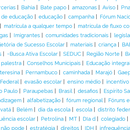
rcerias
Bahia
Bate papo
amazonas
Aviso
Pn
s de educação
educação
campanha
Fórum Naci
matrícula a qualquer tempo
matrícula de fluxo co
gas
Imigrantes
comunidades tradicionais
legisl
jetória de Sucesso Escolar
materiais
criança
BA
s
~Busca Ativa Escolar
SEDUC
Região Norte
B
palestra
Conselhos Municipais
Educação integra
teresina
Pernambuco
caminhada
Marajó
Gae
Federal
evasão escolar
ensino médio
incentivo
o Paulo
Paraupebas
Brasil
desafios
Espírito S
ndizagem
alfabetização
fórum regional
Fóruns e
vatá
Belém
dia da escola
escola
distrito feder
uência escolar
Petrolina
MT
DIa d
colegiado
a não pode
estratégia
direitos
IDH
infrequência