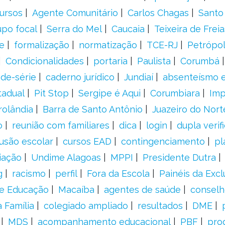
ursos
Agente Comunitário
Carlos Chagas
Santo
upo focal
Serra do Mel
Caucaia
Teixeira de Freia
e
formalização
normatização
TCE-RJ
Petrópol
Condicionalidades
portaria
Paulista
Corumbá
ade-série
caderno jurídico
Jundiaí
absenteísmo e
tadual
Pit Stop
Sergipe é Aqui
Corumbiara
Imp
rolândia
Barra de Santo Antônio
Juazeiro do Nort
o
reunião com familiares
dica
login
dupla verif
usão escolar
cursos EAD
contingenciamento
pl
iação
Undime Alagoas
MPPI
Presidente Dutra
g
racismo
perfil
Fora da Escola
Painéis da Excl
de Educação
Macaíba
agentes de saúde
conselh
 Família
colegiado ampliado
resultados
DME
MDS
acompanhamento educacional
PBF
pro