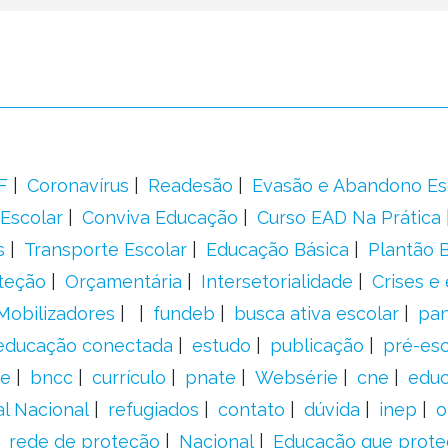
F
Coronavírus
Readesão
Evasão e Abandono Es
Escolar
Conviva Educação
Curso EAD Na Prática
s
Transporte Escolar
Educação Básica
Plantão B
teção
Orçamentária
Intersetorialidade
Crises e
Mobilizadores
fundeb
busca ativa escolar
pa
educação conectada
estudo
publicação
pré-esc
e
bncc
currículo
pnate
Websérie
cne
educ
al Nacional
refugiados
contato
dúvida
inep
o
rede de proteção
Nacional
Educação que prote