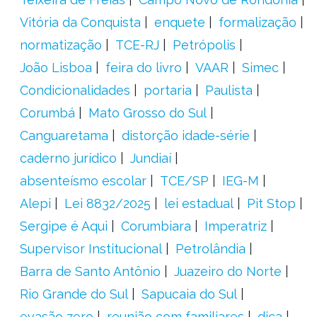
Vitória da Conquista
enquete
formalização
normatização
TCE-RJ
Petrópolis
João Lisboa
feira do livro
VAAR
Simec
Condicionalidades
portaria
Paulista
Corumbá
Mato Grosso do Sul
Canguaretama
distorção idade-série
caderno jurídico
Jundiaí
absenteísmo escolar
TCE/SP
IEG-M
Alepi
Lei 8832/2025
lei estadual
Pit Stop
Sergipe é Aqui
Corumbiara
Imperatriz
Supervisor Institucional
Petrolândia
Barra de Santo Antônio
Juazeiro do Norte
Rio Grande do Sul
Sapucaia do Sul
evasão zero
reunião com familiares
dica