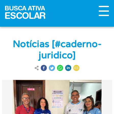
Notícias [#caderno-
juridico]