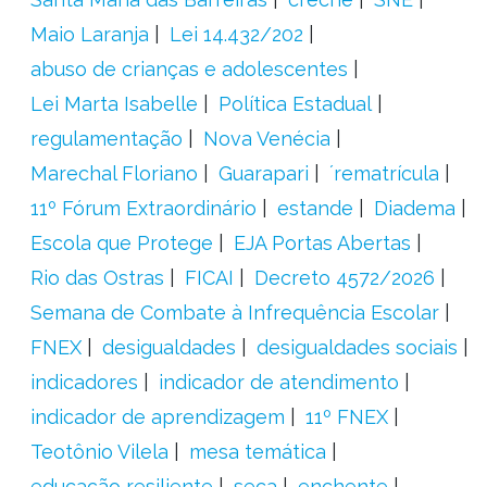
Maio Laranja
Lei 14.432/202
abuso de crianças e adolescentes
Lei Marta Isabelle
Política Estadual
regulamentação
Nova Venécia
Marechal Floriano
Guarapari
´rematrícula
11º Fórum Extraordinário
estande
Diadema
Escola que Protege
EJA Portas Abertas
Rio das Ostras
FICAI
Decreto 4572/2026
Semana de Combate à Infrequência Escolar
FNEX
desigualdades
desigualdades sociais
indicadores
indicador de atendimento
indicador de aprendizagem
11º FNEX
Teotônio Vilela
mesa temática
educação resiliente
seca
enchente