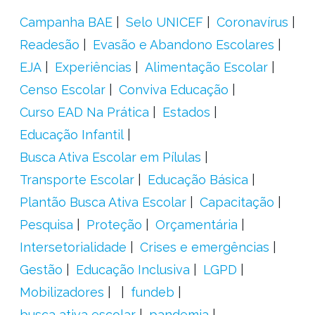
Campanha BAE
Selo UNICEF
Coronavírus
Readesão
Evasão e Abandono Escolares
EJA
Experiências
Alimentação Escolar
Censo Escolar
Conviva Educação
Curso EAD Na Prática
Estados
Educação Infantil
Busca Ativa Escolar em Pílulas
Transporte Escolar
Educação Básica
Plantão Busca Ativa Escolar
Capacitação
Pesquisa
Proteção
Orçamentária
Intersetorialidade
Crises e emergências
Gestão
Educação Inclusiva
LGPD
Mobilizadores
fundeb
busca ativa escolar
pandemia