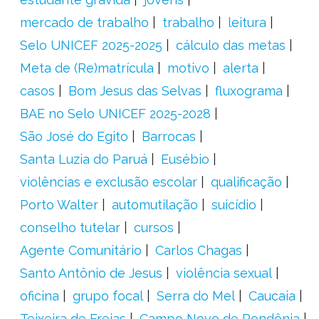
mercado de trabalho
trabalho
leitura
Selo UNICEF 2025-2025
cálculo das metas
Meta de (Re)matrícula
motivo
alerta
casos
Bom Jesus das Selvas
fluxograma
BAE no Selo UNICEF 2025-2028
São José do Egito
Barrocas
Santa Luzia do Paruá
Eusébio
violências e exclusão escolar
qualificação
Porto Walter
automutilação
suicídio
conselho tutelar
cursos
Agente Comunitário
Carlos Chagas
Santo Antônio de Jesus
violência sexual
oficina
grupo focal
Serra do Mel
Caucaia
Teixeira de Freias
Campo Novo de Rondônia