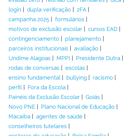
login
dupla verificação
2FA
campanha 2025
formulários
motivos de exclusão escolar
cursos EAD
contingenciamento
planejamento
parceiros institucionais
avaliação
Undime Alagoas
MPPI
Presidente Dutra
rodas de conversas
escolas
ensino fundamental
bullying
racismo
perfil
Fora da Escola
Painéis da Exclusão Escolar
Goiás
Novo PNE
Plano Nacional de Educação
Macaíba
agentes de saúde
conselheiros tutelares
gestores de educação
Bolsa Família