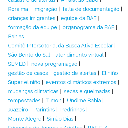
Roraima
imigração
falta de documentação
crianças imigrantes
equipe da BAE
formação da equipe
organograma da BAE
Bahias
Comitê Intersetorial da Busca Ativa Escolar
São Bento do Sul
atendimento virtual
SEMED
nova programação
gestão de casos
gestão de alertas
El niño
Super el niño
eventos climáticos extremos
mudanças climáticas
secas e queimadas
tempestades
Timon
Undime Bahia
Juazeiro
Parintins
Pedrinhas
Monte Alegre
Simão Dias
Educação de Jovens e Adultos
BAE EJA