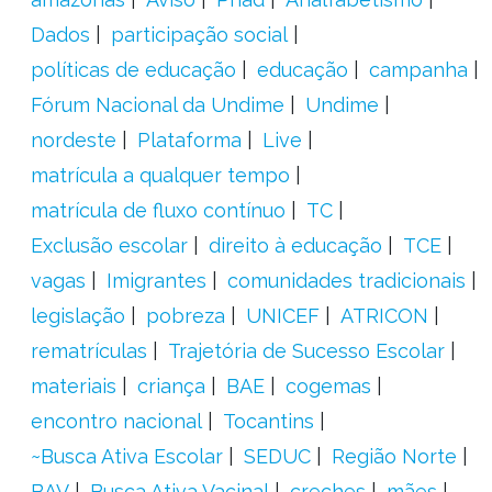
Dados
participação social
políticas de educação
educação
campanha
Fórum Nacional da Undime
Undime
nordeste
Plataforma
Live
matrícula a qualquer tempo
matrícula de fluxo contínuo
TC
Exclusão escolar
direito à educação
TCE
vagas
Imigrantes
comunidades tradicionais
legislação
pobreza
UNICEF
ATRICON
rematrículas
Trajetória de Sucesso Escolar
materiais
criança
BAE
cogemas
encontro nacional
Tocantins
~Busca Ativa Escolar
SEDUC
Região Norte
BAV
Busca Ativa Vacinal
creches
mães