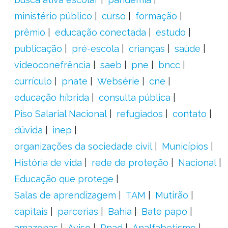
ministério público
curso
formação
prêmio
educação conectada
estudo
publicação
pré-escola
crianças
saúde
videoconefrência
saeb
pne
bncc
currículo
pnate
Websérie
cne
educação híbrida
consulta pública
Piso Salarial Nacional
refugiados
contato
dúvida
inep
organizações da sociedade civil
Municípios
História de vida
rede de proteção
Nacional
Educação que protege
Salas de aprendizagem
TAM
Mutirão
capitais
parcerias
Bahia
Bate papo
amazonas
Aviso
Pnad
Analfabetismo