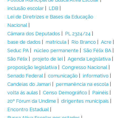
inclusão escolar
LDB
Lei de Diretrizes e Bases da Educação
Nacional
Câmara dos Deputados
PL 2324/24
base de dados
matrícula
Rio Branco
Acre
Seduc PA
núcleo permanente
São Félix BA
São Félix
projeto de lei
Agenda Legislativa
proposição legislativa
Congresso Nacional
Senado Federal
comunicação
informativo
Candeias do Jamari
permanência na escola
volta ás aulas
Censo Demográfico
Painéis
20º Fórum da Undime
dirigentes municipais
Encontro Estadual
Busca Ativa Escolar nos estados