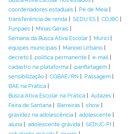
coordenadores estaduais
Pé de Meia
transferência de renda
SEDU ES
CDJBC
Funpaes
Minas Gerais
Semana da Busca Ativa Escolar
Murici
equipes municipais
Manoel Urbano
decreto
política permanente
e-mail
cadastro na plataforma
panfletagem
sensibilização
CGBAE/RN
Passagem
BAE na Prática
Busca Ativa Escolar na Prática
Autazes
Feira de Santana
Barreiras
show
gravidez na adolescência
adolescente
aluna
adolescente grávida
SEDUC-PI
estudante grávida
jovens