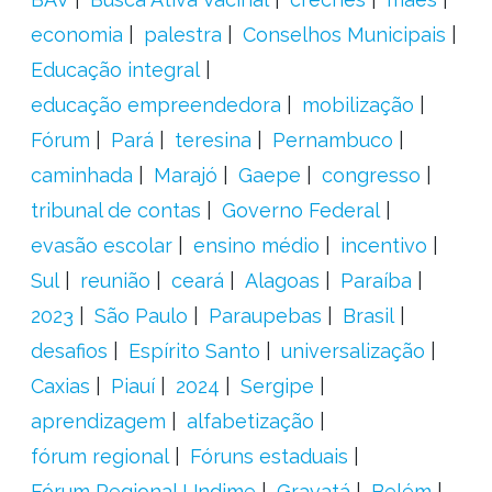
economia
palestra
Conselhos Municipais
Educação integral
educação empreendedora
mobilização
Fórum
Pará
teresina
Pernambuco
caminhada
Marajó
Gaepe
congresso
tribunal de contas
Governo Federal
evasão escolar
ensino médio
incentivo
Sul
reunião
ceará
Alagoas
Paraíba
2023
São Paulo
Paraupebas
Brasil
desafios
Espírito Santo
universalização
Caxias
Piauí
2024
Sergipe
aprendizagem
alfabetização
fórum regional
Fóruns estaduais
Fórum Regional Undime
Gravatá
Belém