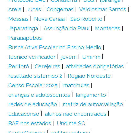
Areia
Jucás
Congemas
Valdiosmar Santos
Messias
Nova Canaã
São Roberto
Japaratinga
Assunção do Piauí
Montadas
Parauapebas
Busca Ativa Escolar no Ensino Médio
técnico verificador
jovem
Umirim
Peritoró
Cerejeiras
atividades obrigatórias
resultado sistêmico 2
Região Nordeste
Censo Escolar 2025
matrículas
crianças e adolescentes
lançamento
redes de educação
matriz de autoavaliação
Educacenso
alunos não encontrados
BAE nos estados
Undime SC
Santa Catarina
política pública