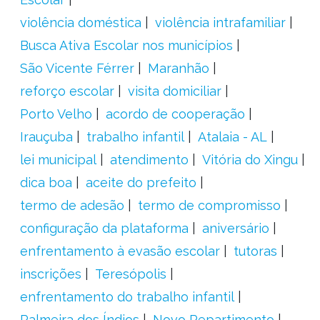
violência doméstica
violência intrafamiliar
Busca Ativa Escolar nos municípios
São Vicente Férrer
Maranhão
reforço escolar
visita domiciliar
Porto Velho
acordo de cooperação
Irauçuba
trabalho infantil
Atalaia - AL
lei municipal
atendimento
Vitória do Xingu
dica boa
aceite do prefeito
termo de adesão
termo de compromisso
configuração da plataforma
aniversário
enfrentamento à evasão escolar
tutoras
inscrições
Teresópolis
enfrentamento do trabalho infantil
Palmeira dos Índios
Novo Repartimento