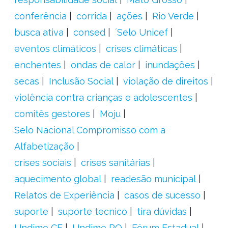
conferência
corrida
ações
Rio Verde
busca ativa
consed
´Selo Unicef
eventos climáticos
crises climáticas
enchentes
ondas de calor
inundações
secas
Inclusão Social
violação de direitos
violência contra crianças e adolescentes
comitês gestores
Moju
Selo Nacional Compromisso com a
Alfabetização
crises sociais
crises sanitárias
aquecimento global
readesão municipal
Relatos de Experiência
casos de sucesso
suporte
suporte tecnico
tira dúvidas
Undime CE
Undime RO
Fórum Estadual