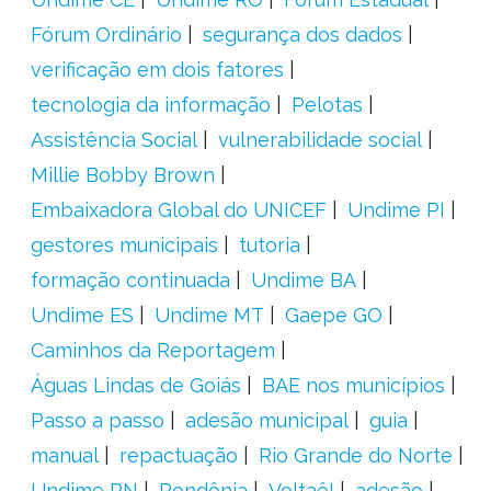
Fórum Ordinário
segurança dos dados
verificação em dois fatores
tecnologia da informação
Pelotas
Assistência Social
vulnerabilidade social
Millie Bobby Brown
Embaixadora Global do UNICEF
Undime PI
gestores municipais
tutoria
formação continuada
Undime BA
Undime ES
Undime MT
Gaepe GO
Caminhos da Reportagem
Águas Lindas de Goiás
BAE nos municípios
Passo a passo
adesão municipal
guia
manual
repactuação
Rio Grande do Norte
Undime RN
Rondônia
Voltaê!
adesão