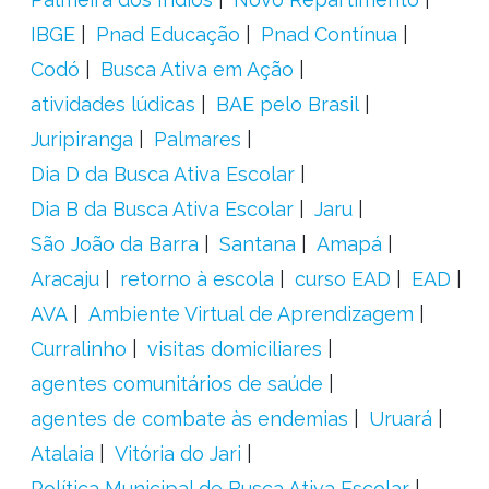
IBGE
Pnad Educação
Pnad Contínua
Codó
Busca Ativa em Ação
atividades lúdicas
BAE pelo Brasil
Juripiranga
Palmares
Dia D da Busca Ativa Escolar
Dia B da Busca Ativa Escolar
Jaru
São João da Barra
Santana
Amapá
Aracaju
retorno à escola
curso EAD
EAD
AVA
Ambiente Virtual de Aprendizagem
Curralinho
visitas domiciliares
agentes comunitários de saúde
agentes de combate às endemias
Uruará
Atalaia
Vitória do Jari
Política Municipal de Busca Ativa Escolar