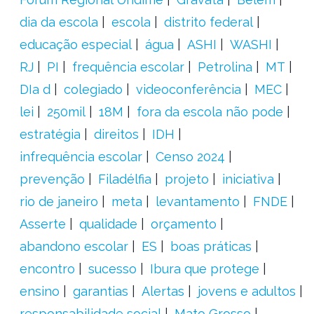
dia da escola
escola
distrito federal
educação especial
água
ASHI
WASHI
RJ
PI
frequência escolar
Petrolina
MT
DIa d
colegiado
videoconferência
MEC
lei
250mil
18M
fora da escola não pode
estratégia
direitos
IDH
infrequência escolar
Censo 2024
prevenção
Filadélfia
projeto
iniciativa
rio de janeiro
meta
levantamento
FNDE
Asserte
qualidade
orçamento
abandono escolar
ES
boas práticas
encontro
sucesso
Ibura que protege
ensino
garantias
Alertas
jovens e adultos
responsabilidade social
Mato Grosso