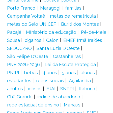
Porto Franco
Maragogi
famílias
Campanha Voltaê
metas de rematrícula
metas do Selo UNICEF
Buriti dos Montes
Pacajá
MInistério da educação
Pé-de-Meia
Sousa
ciganos
Calon
EMEF Irmã Iraídes
SEDUC/RO
Santa Luzia D'Oeste
São Felipe D'Oeste
Castanheiras
PNE 2026-2036
Lei da Escuta Protegida
PNIPI
bebês
4 anos
5 anos
alunos
estudantes
redes sociais
Açailândia
adultos
idosos
EJAI
SNPPI
Itabuna
Chã Grande
índice de abandono
rede estadual de ensino
Manaus
Santa Maria das Barreiras
creche
SNE