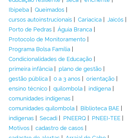
Ibipeba
Queimados
cursos autoinstrucionais
Cariacica
Jaicós
Porto de Pedras
Águia Branca
Protocolo de Monitoramento
Programa Bolsa Família
Condicionalidades de Educação
primeira infância
plano de gestão
gestão pública
0 a 3 anos
orientação
ensino técnico
quilombola
indígena
comunidades indígenas
comunidades quilombola
Biblioteca BAE
indígenas
Secadi
PNEERQ
PNEEI-TEE
Motivos
cadastro de casos
cadastro de alertas
Arraial do Cabo