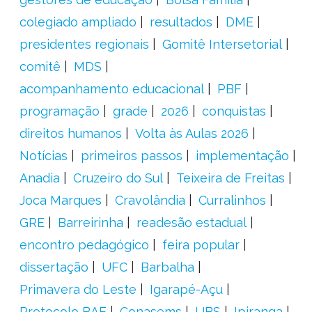
colegiado ampliado
resultados
DME
presidentes regionais
Gomitê Intersetorial
comitê
MDS
acompanhamento educacional
PBF
programação
grade
2026
conquistas
direitos humanos
Volta às Aulas 2026
Notícias
primeiros passos
implementação
Anadia
Cruzeiro do Sul
Teixeira de Freitas
Joca Marques
Cravolândia
Curralinhos
GRE
Barreirinha
readesão estadual
encontro pedagógico
feira popular
dissertação
UFC
Barbalha
Primavera do Leste
Igarapé-Açu
Protocolo BAE
Conasems
UBS
Ipiranga