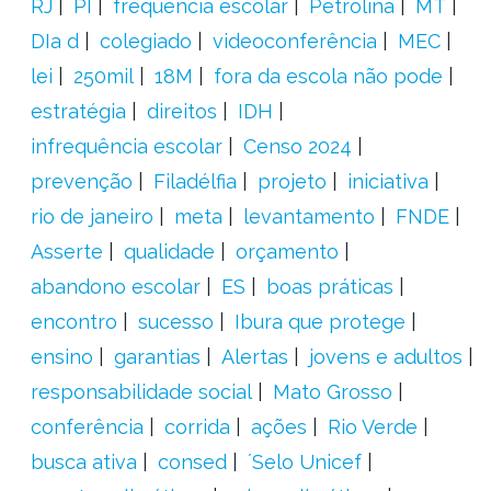
RJ
PI
frequência escolar
Petrolina
MT
DIa d
colegiado
videoconferência
MEC
lei
250mil
18M
fora da escola não pode
estratégia
direitos
IDH
infrequência escolar
Censo 2024
prevenção
Filadélfia
projeto
iniciativa
rio de janeiro
meta
levantamento
FNDE
Asserte
qualidade
orçamento
abandono escolar
ES
boas práticas
encontro
sucesso
Ibura que protege
ensino
garantias
Alertas
jovens e adultos
responsabilidade social
Mato Grosso
conferência
corrida
ações
Rio Verde
busca ativa
consed
´Selo Unicef