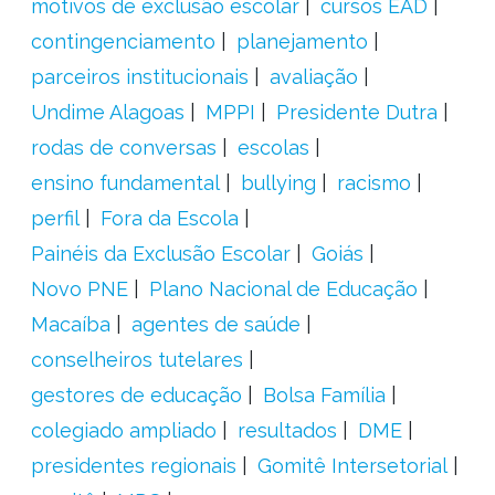
motivos de exclusão escolar
cursos EAD
contingenciamento
planejamento
parceiros institucionais
avaliação
Undime Alagoas
MPPI
Presidente Dutra
rodas de conversas
escolas
ensino fundamental
bullying
racismo
perfil
Fora da Escola
Painéis da Exclusão Escolar
Goiás
Novo PNE
Plano Nacional de Educação
Macaíba
agentes de saúde
conselheiros tutelares
gestores de educação
Bolsa Família
colegiado ampliado
resultados
DME
presidentes regionais
Gomitê Intersetorial