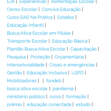
EJA
Experiências
Alimentação Escolar
Censo Escolar
Conviva Educação
Curso EAD Na Prática
Estados
Educação Infantil
Busca Ativa Escolar em Pílulas
Transporte Escolar
Educação Básica
Plantão Busca Ativa Escolar
Capacitação
Pesquisa
Proteção
Orçamentária
Intersetorialidade
Crises e emergências
Gestão
Educação Inclusiva
LGPD
Mobilizadores
fundeb
busca ativa escolar
pandemia
ministério público
curso
formação
prêmio
educação conectada
estudo