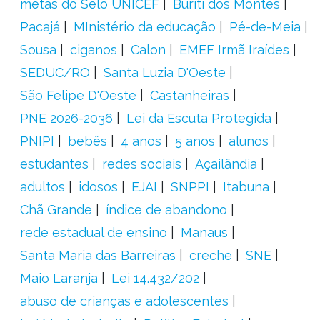
metas do Selo UNICEF
Buriti dos Montes
Pacajá
MInistério da educação
Pé-de-Meia
Sousa
ciganos
Calon
EMEF Irmã Iraídes
SEDUC/RO
Santa Luzia D'Oeste
São Felipe D'Oeste
Castanheiras
PNE 2026-2036
Lei da Escuta Protegida
PNIPI
bebês
4 anos
5 anos
alunos
estudantes
redes sociais
Açailândia
adultos
idosos
EJAI
SNPPI
Itabuna
Chã Grande
índice de abandono
rede estadual de ensino
Manaus
Santa Maria das Barreiras
creche
SNE
Maio Laranja
Lei 14.432/202
abuso de crianças e adolescentes