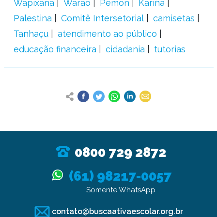
Wapixana
Warao
Pemon
Kariña
Palestina
Comitê Intersetorial
camisetas
Tanhaçu
atendimento ao público
educação financeira
cidadania
tutorias
0800 729 2872
(61) 98217-0057
Somente WhatsApp
contato@buscaativaescolar.org.br