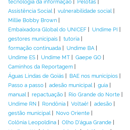
tecnologia da informação
Pelotas
Assistência Social
vulnerabilidade social
Millie Bobby Brown
Embaixadora Global do UNICEF
Undime PI
gestores municipais
tutoria
formação continuada
Undime BA
Undime ES
Undime MT
Gaepe GO
Caminhos da Reportagem
Águas Lindas de Goiás
BAE nos municípios
Passo a passo
adesão municipal
guia
manual
repactuação
Rio Grande do Norte
Undime RN
Rondônia
Voltaê!
adesão
gestão municipal
Novo Oriente
Colônia Leopoldina
Olho D'água Grande