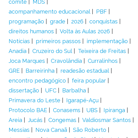
comitê
MDS
acompanhamento educacional
PBF
programação
grade
2026
conquistas
direitos humanos
Volta às Aulas 2026
Notícias
primeiros passos
implementação
Anadia
Cruzeiro do Sul
Teixeira de Freitas
Joca Marques
Cravolândia
Curralinhos
GRE
Barreirinha
readesão estadual
encontro pedagógico
feira popular
dissertação
UFC
Barbalha
Primavera do Leste
Igarapé-Açu
Protocolo BAE
Conasems
UBS
Ipiranga
Areia
Jucás
Congemas
Valdiosmar Santos
Messias
Nova Canaã
São Roberto