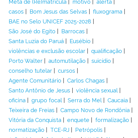
Meta de (Re)matrícula
motivo
alerta
casos
Bom Jesus das Selvas
fluxograma
BAE no Selo UNICEF 2025-2028
São José do Egito
Barrocas
Santa Luzia do Paruá
Eusébio
violências e exclusão escolar
qualificação
Porto Walter
automutilação
suicídio
conselho tutelar
cursos
Agente Comunitário
Carlos Chagas
Santo Antônio de Jesus
violência sexual
oficina
grupo focal
Serra do Mel
Caucaia
Teixeira de Freias
Campo Novo de Rondônia
Vitória da Conquista
enquete
formalização
normatização
TCE-RJ
Petrópolis