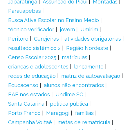
Japaratinga
Assunção do Piauí
Montadas
Parauapebas
Busca Ativa Escolar no Ensino Médio
técnico verificador
jovem
Umirim
Peritoró
Cerejeiras
atividades obrigatórias
resultado sistêmico 2
Região Nordeste
Censo Escolar 2025
matrículas
crianças e adolescentes
lançamento
redes de educação
matriz de autoavaliação
Educacenso
alunos não encontrados
BAE nos estados
Undime SC
Santa Catarina
política pública
Porto Franco
Maragogi
famílias
Campanha Voltaê
metas de rematrícula