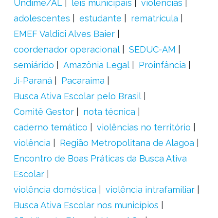
Undime/AL
leis municipais
violências
adolescentes
estudante
rematrícula
EMEF Valdici Alves Baier
coordenador operacional
SEDUC-AM
semiárido
Amazônia Legal
Proinfância
Ji-Paraná
Pacaraima
Busca Ativa Escolar pelo Brasil
Comitê Gestor
nota técnica
caderno temático
violências no território
violência
Região Metropolitana de Alagoa
Encontro de Boas Práticas da Busca Ativa
Escolar
violência doméstica
violência intrafamiliar
Busca Ativa Escolar nos municípios