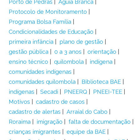
Porto de Pedras
Águia Branca
Protocolo de Monitoramento
Programa Bolsa Família
Condicionalidades de Educação
primeira infância
plano de gestão
gestão pública
0 a 3 anos
orientação
ensino técnico
quilombola
indígena
comunidades indígenas
comunidades quilombola
Biblioteca BAE
indígenas
Secadi
PNEERQ
PNEEI-TEE
Motivos
cadastro de casos
cadastro de alertas
Arraial do Cabo
Roraima
imigração
falta de documentação
crianças imigrantes
equipe da BAE