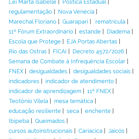
Lei Marta Isabelle
Política Estadual
regulamentação
Nova Venécia
Marechal Floriano
Guarapari
´rematrícula
11º Fórum Extraordinário
estande
Diadema
Escola que Protege
EJA Portas Abertas
Rio das Ostras
FICAI
Decreto 4572/2026
Semana de Combate à Infrequência Escolar
FNEX
desigualdades
desigualdades sociais
indicadores
indicador de atendimento
indicador de aprendizagem
11º FNEX
Teotônio Vilela
mesa temática
educação resiliente
seca
enchente
Ibipeba
Queimados
cursos autoinstrucionais
Cariacica
Jaicós