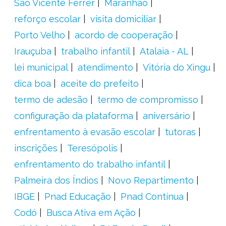
São Vicente Férrer
Maranhão
reforço escolar
visita domiciliar
Porto Velho
acordo de cooperação
Irauçuba
trabalho infantil
Atalaia - AL
lei municipal
atendimento
Vitória do Xingu
dica boa
aceite do prefeito
termo de adesão
termo de compromisso
configuração da plataforma
aniversário
enfrentamento à evasão escolar
tutoras
inscrições
Teresópolis
enfrentamento do trabalho infantil
Palmeira dos Índios
Novo Repartimento
IBGE
Pnad Educação
Pnad Contínua
Codó
Busca Ativa em Ação