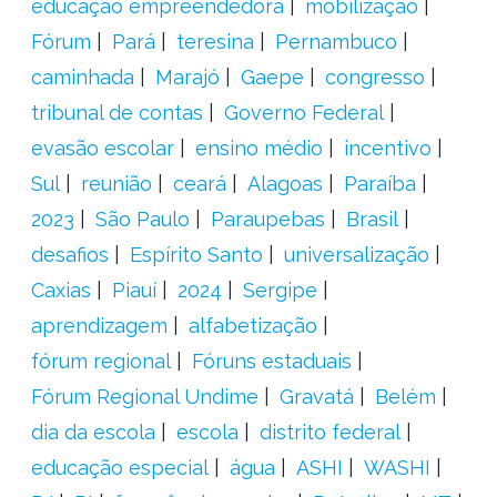
educação empreendedora
mobilização
Fórum
Pará
teresina
Pernambuco
caminhada
Marajó
Gaepe
congresso
tribunal de contas
Governo Federal
evasão escolar
ensino médio
incentivo
Sul
reunião
ceará
Alagoas
Paraíba
2023
São Paulo
Paraupebas
Brasil
desafios
Espírito Santo
universalização
Caxias
Piauí
2024
Sergipe
aprendizagem
alfabetização
fórum regional
Fóruns estaduais
Fórum Regional Undime
Gravatá
Belém
dia da escola
escola
distrito federal
educação especial
água
ASHI
WASHI