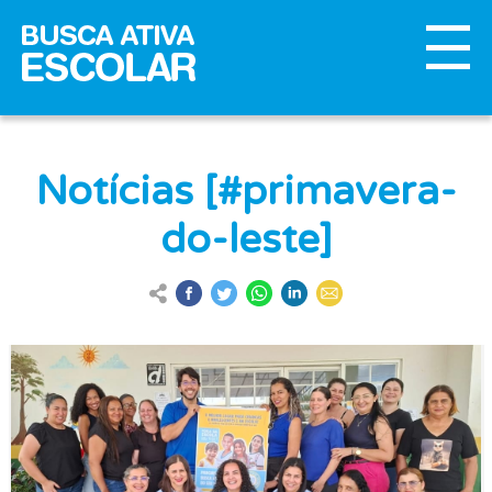
Notícias [#primavera-
do-leste]