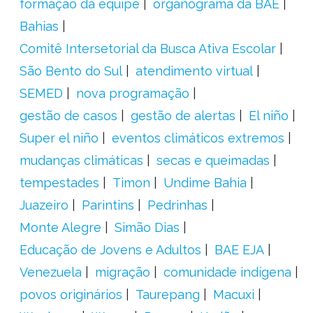
formação da equipe
organograma da BAE
Bahias
Comitê Intersetorial da Busca Ativa Escolar
São Bento do Sul
atendimento virtual
SEMED
nova programação
gestão de casos
gestão de alertas
El niño
Super el niño
eventos climáticos extremos
mudanças climáticas
secas e queimadas
tempestades
Timon
Undime Bahia
Juazeiro
Parintins
Pedrinhas
Monte Alegre
Simão Dias
Educação de Jovens e Adultos
BAE EJA
Venezuela
migração
comunidade indígena
povos originários
Taurepang
Macuxi