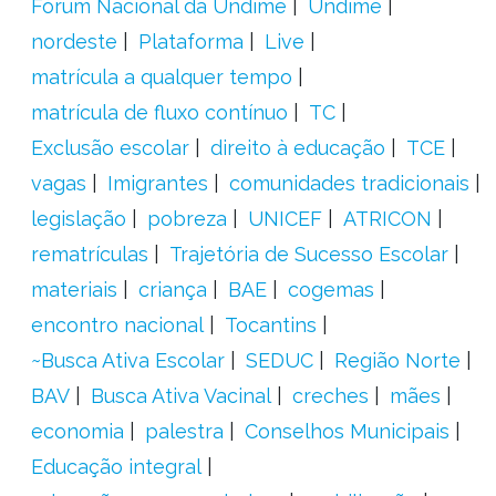
Fórum Nacional da Undime
Undime
nordeste
Plataforma
Live
matrícula a qualquer tempo
matrícula de fluxo contínuo
TC
Exclusão escolar
direito à educação
TCE
vagas
Imigrantes
comunidades tradicionais
legislação
pobreza
UNICEF
ATRICON
rematrículas
Trajetória de Sucesso Escolar
materiais
criança
BAE
cogemas
encontro nacional
Tocantins
~Busca Ativa Escolar
SEDUC
Região Norte
BAV
Busca Ativa Vacinal
creches
mães
economia
palestra
Conselhos Municipais
Educação integral