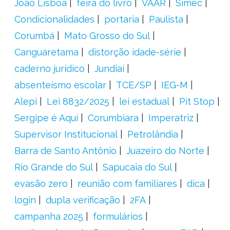
João Lisboa
feira do livro
VAAR
Simec
Condicionalidades
portaria
Paulista
Corumbá
Mato Grosso do Sul
Canguaretama
distorção idade-série
caderno jurídico
Jundiaí
absenteísmo escolar
TCE/SP
IEG-M
Alepi
Lei 8832/2025
lei estadual
Pit Stop
Sergipe é Aqui
Corumbiara
Imperatriz
Supervisor Institucional
Petrolândia
Barra de Santo Antônio
Juazeiro do Norte
Rio Grande do Sul
Sapucaia do Sul
evasão zero
reunião com familiares
dica
login
dupla verificação
2FA
campanha 2025
formulários