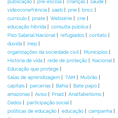
publicação
pré-escola
crianças
saúde
videoconefrência
saeb
pne
bncc
currículo
pnate
Websérie
cne
educação híbrida
consulta pública
Piso Salarial Nacional
refugiados
contato
dúvida
inep
organizações da sociedade civil
Municípios
História de vida
rede de proteção
Nacional
Educação que protege
Salas de aprendizagem
TAM
Mutirão
capitais
parcerias
Bahia
Bate papo
amazonas
Aviso
Pnad
Analfabetismo
Dados
participação social
políticas de educação
educação
campanha