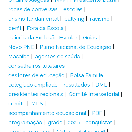
rodas de conversas
escolas
ensino fundamental
bullying
racismo
perfil
Fora da Escola
Painéis da Exclusão Escolar
Goiás
Novo PNE
Plano Nacional de Educação
Macaíba
agentes de saúde
conselheiros tutelares
gestores de educação
Bolsa Família
colegiado ampliado
resultados
DME
presidentes regionais
Gomitê Intersetorial
comitê
MDS
acompanhamento educacional
PBF
programação
grade
2026
conquistas
direitos humanos
Volta às Aulas 2026