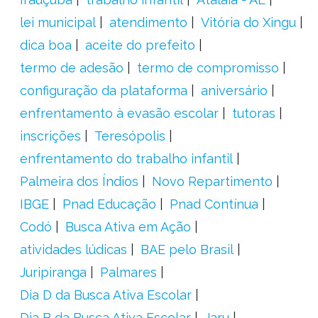
lei municipal
atendimento
Vitória do Xingu
dica boa
aceite do prefeito
termo de adesão
termo de compromisso
configuração da plataforma
aniversário
enfrentamento à evasão escolar
tutoras
inscrições
Teresópolis
enfrentamento do trabalho infantil
Palmeira dos Índios
Novo Repartimento
IBGE
Pnad Educação
Pnad Contínua
Codó
Busca Ativa em Ação
atividades lúdicas
BAE pelo Brasil
Juripiranga
Palmares
Dia D da Busca Ativa Escolar
Dia B da Busca Ativa Escolar
Jaru