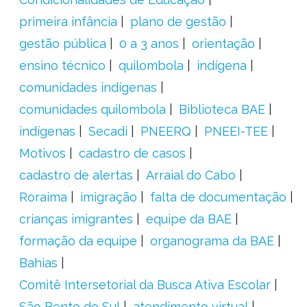
primeira infância
plano de gestão
gestão pública
0 a 3 anos
orientação
ensino técnico
quilombola
indígena
comunidades indígenas
comunidades quilombola
Biblioteca BAE
indígenas
Secadi
PNEERQ
PNEEI-TEE
Motivos
cadastro de casos
cadastro de alertas
Arraial do Cabo
Roraima
imigração
falta de documentação
crianças imigrantes
equipe da BAE
formação da equipe
organograma da BAE
Bahias
Comitê Intersetorial da Busca Ativa Escolar
São Bento do Sul
atendimento virtual