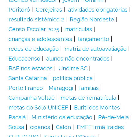
Peritoró
Cerejeiras
atividades obrigatórias
resultado sistêmico 2
Região Nordeste
Censo Escolar 2025
matrículas
crianças e adolescentes
lançamento
redes de educação
matriz de autoavaliação
Educacenso
alunos não encontrados
BAE nos estados
Undime SC
Santa Catarina
política pública
Porto Franco
Maragogi
famílias
Campanha Voltaê
metas de rematrícula
metas do Selo UNICEF
Buriti dos Montes
Pacajá
MInistério da educação
Pé-de-Meia
Sousa
ciganos
Calon
EMEF Irmã Iraídes
SEDUC/RO
Santa Luzia D'Oeste