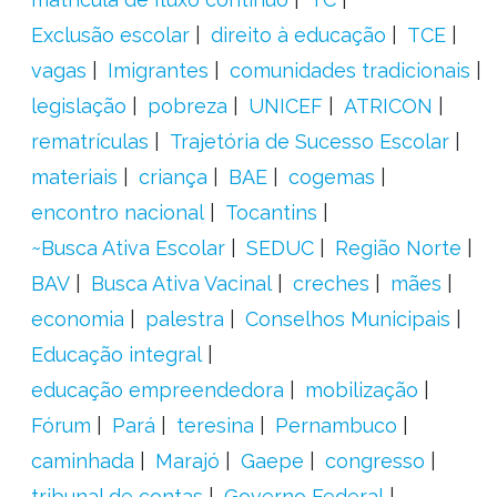
Exclusão escolar
direito à educação
TCE
vagas
Imigrantes
comunidades tradicionais
legislação
pobreza
UNICEF
ATRICON
rematrículas
Trajetória de Sucesso Escolar
materiais
criança
BAE
cogemas
encontro nacional
Tocantins
~Busca Ativa Escolar
SEDUC
Região Norte
BAV
Busca Ativa Vacinal
creches
mães
economia
palestra
Conselhos Municipais
Educação integral
educação empreendedora
mobilização
Fórum
Pará
teresina
Pernambuco
caminhada
Marajó
Gaepe
congresso
tribunal de contas
Governo Federal