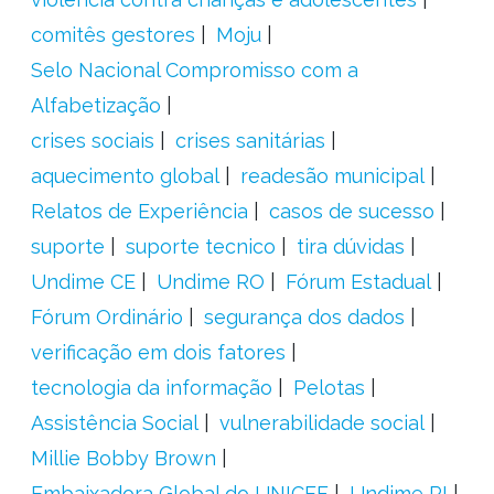
comitês gestores
Moju
Selo Nacional Compromisso com a
Alfabetização
crises sociais
crises sanitárias
aquecimento global
readesão municipal
Relatos de Experiência
casos de sucesso
suporte
suporte tecnico
tira dúvidas
Undime CE
Undime RO
Fórum Estadual
Fórum Ordinário
segurança dos dados
verificação em dois fatores
tecnologia da informação
Pelotas
Assistência Social
vulnerabilidade social
Millie Bobby Brown
Embaixadora Global do UNICEF
Undime PI