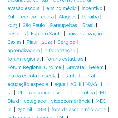
evasão escolar
ensino médio
incentivo
Sul
reunião
ceará
Alagoas
Paraíba
2023
São Paulo
Paraupebas
Brasil
desafios
Espírito Santo
universalização
Caxias
Piauí
2024
Sergipe
aprendizagem
alfabetização
fórum regional
Fóruns estaduais
Fórum Regional Undime
Gravatá
Belém
dia da escola
escola
distrito federal
educação especial
água
ASHI
WASHI
RJ
PI
frequência escolar
Petrolina
MT
DIa d
colegiado
videoconferência
MEC
lei
250mil
18M
fora da escola não pode
estratégia
direitos
IDH