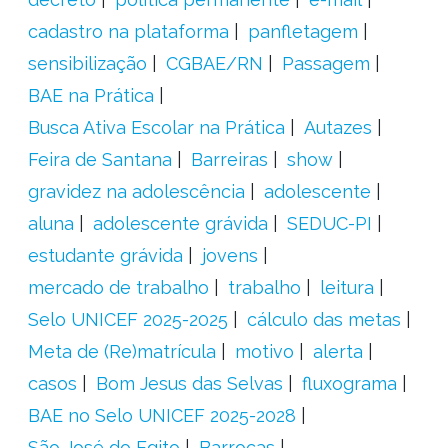
cadastro na plataforma
panfletagem
sensibilização
CGBAE/RN
Passagem
BAE na Prática
Busca Ativa Escolar na Prática
Autazes
Feira de Santana
Barreiras
show
gravidez na adolescência
adolescente
aluna
adolescente grávida
SEDUC-PI
estudante grávida
jovens
mercado de trabalho
trabalho
leitura
Selo UNICEF 2025-2025
cálculo das metas
Meta de (Re)matrícula
motivo
alerta
casos
Bom Jesus das Selvas
fluxograma
BAE no Selo UNICEF 2025-2028
São José do Egito
Barrocas