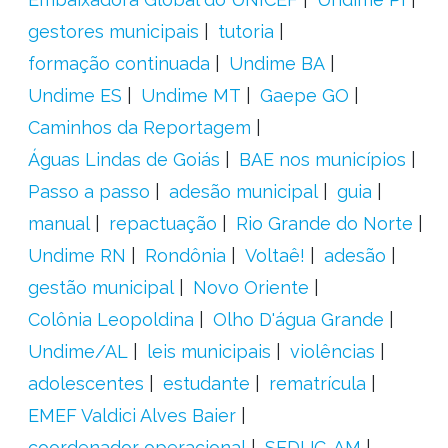
gestores municipais
tutoria
formação continuada
Undime BA
Undime ES
Undime MT
Gaepe GO
Caminhos da Reportagem
Águas Lindas de Goiás
BAE nos municípios
Passo a passo
adesão municipal
guia
manual
repactuação
Rio Grande do Norte
Undime RN
Rondônia
Voltaê!
adesão
gestão municipal
Novo Oriente
Colônia Leopoldina
Olho D'água Grande
Undime/AL
leis municipais
violências
adolescentes
estudante
rematrícula
EMEF Valdici Alves Baier
coordenador operacional
SEDUC-AM