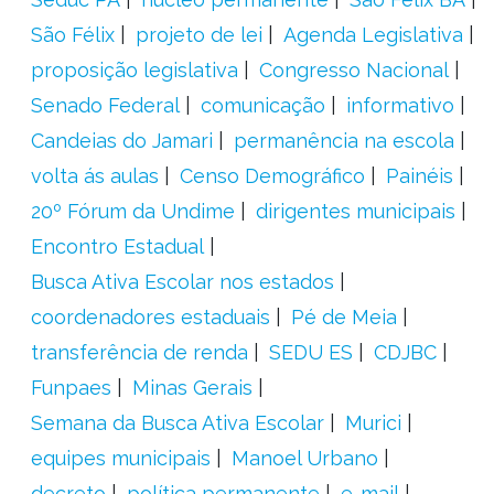
São Félix
projeto de lei
Agenda Legislativa
proposição legislativa
Congresso Nacional
Senado Federal
comunicação
informativo
Candeias do Jamari
permanência na escola
volta ás aulas
Censo Demográfico
Painéis
20º Fórum da Undime
dirigentes municipais
Encontro Estadual
Busca Ativa Escolar nos estados
coordenadores estaduais
Pé de Meia
transferência de renda
SEDU ES
CDJBC
Funpaes
Minas Gerais
Semana da Busca Ativa Escolar
Murici
equipes municipais
Manoel Urbano
decreto
política permanente
e-mail