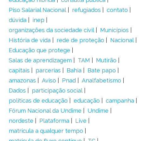
Piso Salarial Nacional
refugiados
contato
dúvida
inep
organizações da sociedade civil
Municípios
História de vida
rede de proteção
Nacional
Educação que protege
Salas de aprendizagem
TAM
Mutirão
capitais
parcerias
Bahia
Bate papo
amazonas
Aviso
Pnad
Analfabetismo
Dados
participação social
políticas de educação
educação
campanha
Fórum Nacional da Undime
Undime
nordeste
Plataforma
Live
matrícula a qualquer tempo
matrícula de fluxo contínuo
TC