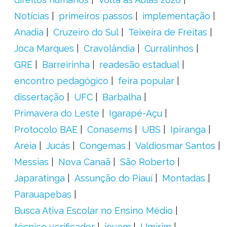
Notícias
primeiros passos
implementação
Anadia
Cruzeiro do Sul
Teixeira de Freitas
Joca Marques
Cravolândia
Curralinhos
GRE
Barreirinha
readesão estadual
encontro pedagógico
feira popular
dissertação
UFC
Barbalha
Primavera do Leste
Igarapé-Açu
Protocolo BAE
Conasems
UBS
Ipiranga
Areia
Jucás
Congemas
Valdiosmar Santos
Messias
Nova Canaã
São Roberto
Japaratinga
Assunção do Piauí
Montadas
Parauapebas
Busca Ativa Escolar no Ensino Médio
técnico verificador
jovem
Umirim