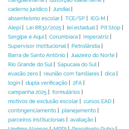
caderno jurídico
Jundiaí
absenteísmo escolar
TCE/SP
IEG-M
Alepi
Lei 8832/2025
lei estadual
Pit Stop
Sergipe é Aqui
Corumbiara
Imperatriz
Supervisor Institucional
Petrolândia
Barra de Santo Antônio
Juazeiro do Norte
Rio Grande do Sul
Sapucaia do Sul
evasão zero
reunião com familiares
dica
login
dupla verificação
2FA
campanha 2025
formulários
motivos de exclusão escolar
cursos EAD
contingenciamento
planejamento
parceiros institucionais
avaliação
Undime Alagoas
MPPI
Presidente Dutra