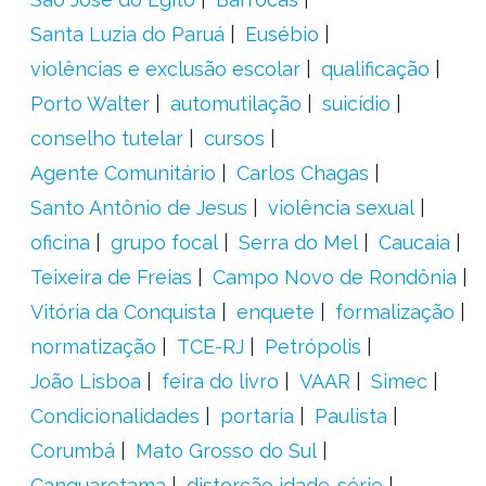
Santa Luzia do Paruá
Eusébio
violências e exclusão escolar
qualificação
Porto Walter
automutilação
suicídio
conselho tutelar
cursos
Agente Comunitário
Carlos Chagas
Santo Antônio de Jesus
violência sexual
oficina
grupo focal
Serra do Mel
Caucaia
Teixeira de Freias
Campo Novo de Rondônia
Vitória da Conquista
enquete
formalização
normatização
TCE-RJ
Petrópolis
João Lisboa
feira do livro
VAAR
Simec
Condicionalidades
portaria
Paulista
Corumbá
Mato Grosso do Sul
Canguaretama
distorção idade-série