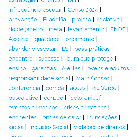
infrequência escolar
Censo 2024
prevenção
Filadélfia
projeto
iniciativa
rio de janeiro
meta
levantamento
FNDE
Asserte
qualidade
orçamento
abandono escolar
ES
boas práticas
encontro
sucesso
Ibura que protege
ensino
garantias
Alertas
jovens e adultos
responsabilidade social
Mato Grosso
conferência
corrida
ações
Rio Verde
busca ativa
consed
´Selo Unicef
eventos climáticos
crises climáticas
enchentes
ondas de calor
inundações
secas
Inclusão Social
violação de direitos
violência contra crianças e adolescentes