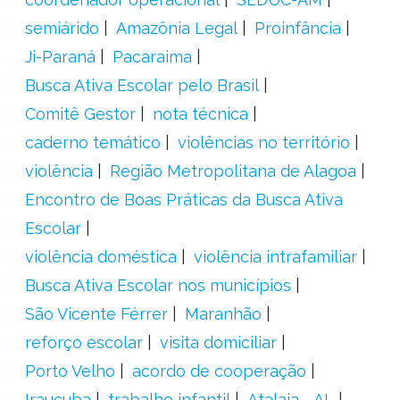
semiárido
Amazônia Legal
Proinfância
Ji-Paraná
Pacaraima
Busca Ativa Escolar pelo Brasil
Comitê Gestor
nota técnica
caderno temático
violências no território
violência
Região Metropolitana de Alagoa
Encontro de Boas Práticas da Busca Ativa
Escolar
violência doméstica
violência intrafamiliar
Busca Ativa Escolar nos municípios
São Vicente Férrer
Maranhão
reforço escolar
visita domiciliar
Porto Velho
acordo de cooperação
Irauçuba
trabalho infantil
Atalaia - AL