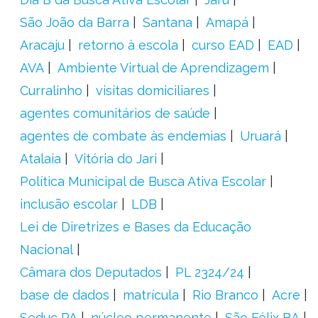
São João da Barra
Santana
Amapá
Aracaju
retorno à escola
curso EAD
EAD
AVA
Ambiente Virtual de Aprendizagem
Curralinho
visitas domiciliares
agentes comunitários de saúde
agentes de combate às endemias
Uruará
Atalaia
Vitória do Jari
Política Municipal de Busca Ativa Escolar
inclusão escolar
LDB
Lei de Diretrizes e Bases da Educação
Nacional
Câmara dos Deputados
PL 2324/24
base de dados
matrícula
Rio Branco
Acre
Seduc PA
núcleo permanente
São Félix BA