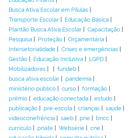
Busca Ativa Escolar em Pílulas
Transporte Escolar
Educação Básica
Plantão Busca Ativa Escolar
Capacitação
Pesquisa
Proteção
Orçamentária
Intersetorialidade
Crises e emergências
Gestão
Educação Inclusiva
LGPD
Mobilizadores
fundeb
busca ativa escolar
pandemia
ministério público
curso
formação
prêmio
educação conectada
estudo
publicação
pré-escola
crianças
saúde
videoconefrência
saeb
pne
bncc
currículo
pnate
Websérie
cne
educação híbrida
consulta pública