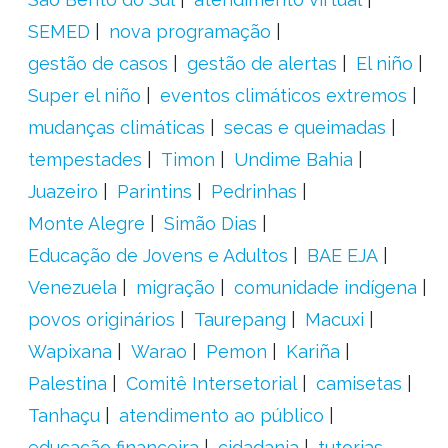
SEMED
nova programação
gestão de casos
gestão de alertas
El niño
Super el niño
eventos climáticos extremos
mudanças climáticas
secas e queimadas
tempestades
Timon
Undime Bahia
Juazeiro
Parintins
Pedrinhas
Monte Alegre
Simão Dias
Educação de Jovens e Adultos
BAE EJA
Venezuela
migração
comunidade indígena
povos originários
Taurepang
Macuxi
Wapixana
Warao
Pemon
Kariña
Palestina
Comitê Intersetorial
camisetas
Tanhaçu
atendimento ao público
educação financeira
cidadania
tutorias