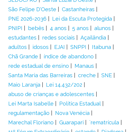
São Felipe D'Oeste
Castanheiras
PNE 2026-2036
Lei da Escuta Protegida
PNIPI
bebês
4 anos
5 anos
alunos
estudantes
redes sociais
Açailândia
adultos
idosos
EJAI
SNPPI
Itabuna
Chã Grande
índice de abandono
rede estadual de ensino
Manaus
Santa Maria das Barreiras
creche
SNE
Maio Laranja
Lei 14.432/202
abuso de crianças e adolescentes
Lei Marta Isabelle
Política Estadual
regulamentação
Nova Venécia
Marechal Floriano
Guarapari
´rematrícula
11º Fórum Extraordinário
estande
Diadema