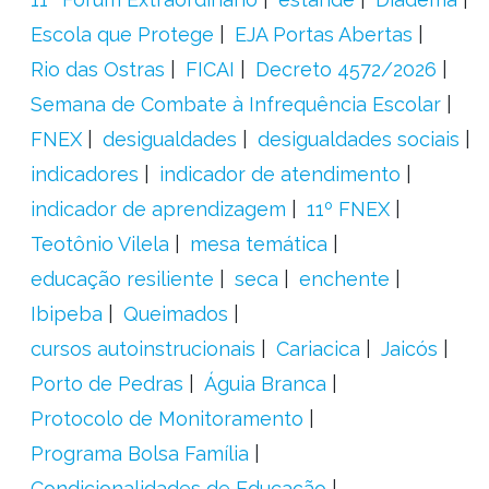
Escola que Protege
EJA Portas Abertas
Rio das Ostras
FICAI
Decreto 4572/2026
Semana de Combate à Infrequência Escolar
FNEX
desigualdades
desigualdades sociais
indicadores
indicador de atendimento
indicador de aprendizagem
11º FNEX
Teotônio Vilela
mesa temática
educação resiliente
seca
enchente
Ibipeba
Queimados
cursos autoinstrucionais
Cariacica
Jaicós
Porto de Pedras
Águia Branca
Protocolo de Monitoramento
Programa Bolsa Família
Condicionalidades de Educação