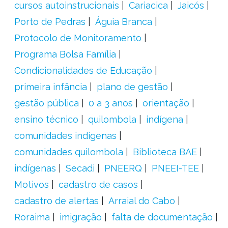
cursos autoinstrucionais
Cariacica
Jaicós
Porto de Pedras
Águia Branca
Protocolo de Monitoramento
Programa Bolsa Família
Condicionalidades de Educação
primeira infância
plano de gestão
gestão pública
0 a 3 anos
orientação
ensino técnico
quilombola
indígena
comunidades indígenas
comunidades quilombola
Biblioteca BAE
indígenas
Secadi
PNEERQ
PNEEI-TEE
Motivos
cadastro de casos
cadastro de alertas
Arraial do Cabo
Roraima
imigração
falta de documentação