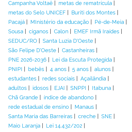
Campanha Voltaê
metas de rematrícula
metas do Selo UNICEF
Buriti dos Montes
Pacajá
MInistério da educação
Pé-de-Meia
Sousa
ciganos
Calon
EMEF Irmã Iraídes
SEDUC/RO
Santa Luzia D'Oeste
São Felipe D'Oeste
Castanheiras
PNE 2026-2036
Lei da Escuta Protegida
PNIPI
bebês
4 anos
5 anos
alunos
estudantes
redes sociais
Açailândia
adultos
idosos
EJAI
SNPPI
Itabuna
Chã Grande
índice de abandono
rede estadual de ensino
Manaus
Santa Maria das Barreiras
creche
SNE
Maio Laranja
Lei 14.432/202