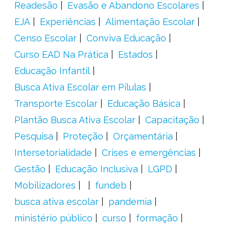
Readesão
Evasão e Abandono Escolares
EJA
Experiências
Alimentação Escolar
Censo Escolar
Conviva Educação
Curso EAD Na Prática
Estados
Educação Infantil
Busca Ativa Escolar em Pílulas
Transporte Escolar
Educação Básica
Plantão Busca Ativa Escolar
Capacitação
Pesquisa
Proteção
Orçamentária
Intersetorialidade
Crises e emergências
Gestão
Educação Inclusiva
LGPD
Mobilizadores
fundeb
busca ativa escolar
pandemia
ministério público
curso
formação