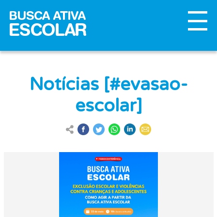
Notícias [#evasao-
escolar]