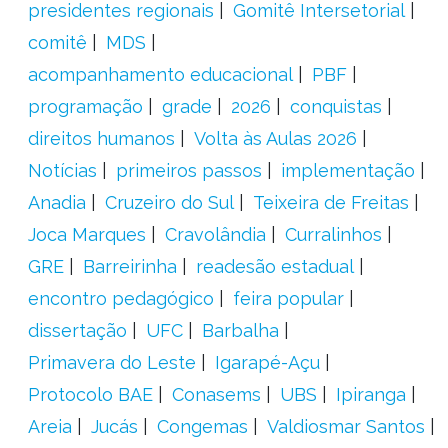
presidentes regionais
Gomitê Intersetorial
comitê
MDS
acompanhamento educacional
PBF
programação
grade
2026
conquistas
direitos humanos
Volta às Aulas 2026
Notícias
primeiros passos
implementação
Anadia
Cruzeiro do Sul
Teixeira de Freitas
Joca Marques
Cravolândia
Curralinhos
GRE
Barreirinha
readesão estadual
encontro pedagógico
feira popular
dissertação
UFC
Barbalha
Primavera do Leste
Igarapé-Açu
Protocolo BAE
Conasems
UBS
Ipiranga
Areia
Jucás
Congemas
Valdiosmar Santos