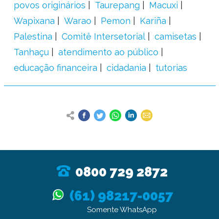
povos originários
Taurepang
Macuxi
Wapixana
Warao
Pemon
Kariña
Palestina
Comitê Intersetorial
camisetas
Tanhaçu
atendimento ao público
educação financeira
cidadania
tutorias
0800 729 2872
(61) 98217-0057
Somente WhatsApp