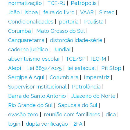
normatização
TCE-RJ
Petrópolis
João Lisboa
feira do livro
VAAR
Simec
Condicionalidades
portaria
Paulista
Corumbá
Mato Grosso do Sul
Canguaretama
distorção idade-série
caderno jurídico
Jundiaí
absenteísmo escolar
TCE/SP
IEG-M
Alepi
Lei 8832/2025
lei estadual
Pit Stop
Sergipe é Aqui
Corumbiara
Imperatriz
Supervisor Institucional
Petrolândia
Barra de Santo Antônio
Juazeiro do Norte
Rio Grande do Sul
Sapucaia do Sul
evasão zero
reunião com familiares
dica
login
dupla verificação
2FA