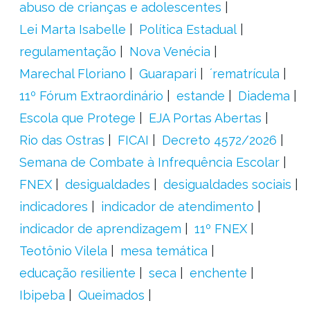
abuso de crianças e adolescentes
Lei Marta Isabelle
Política Estadual
regulamentação
Nova Venécia
Marechal Floriano
Guarapari
´rematrícula
11º Fórum Extraordinário
estande
Diadema
Escola que Protege
EJA Portas Abertas
Rio das Ostras
FICAI
Decreto 4572/2026
Semana de Combate à Infrequência Escolar
FNEX
desigualdades
desigualdades sociais
indicadores
indicador de atendimento
indicador de aprendizagem
11º FNEX
Teotônio Vilela
mesa temática
educação resiliente
seca
enchente
Ibipeba
Queimados