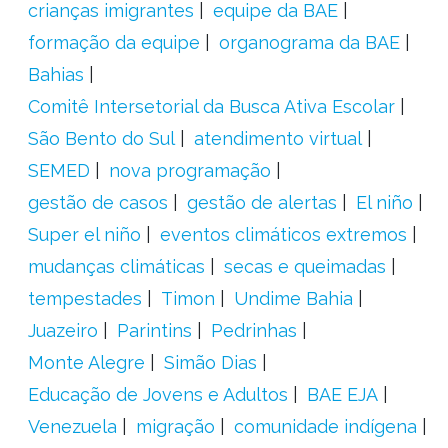
crianças imigrantes
equipe da BAE
formação da equipe
organograma da BAE
Bahias
Comitê Intersetorial da Busca Ativa Escolar
São Bento do Sul
atendimento virtual
SEMED
nova programação
gestão de casos
gestão de alertas
El niño
Super el niño
eventos climáticos extremos
mudanças climáticas
secas e queimadas
tempestades
Timon
Undime Bahia
Juazeiro
Parintins
Pedrinhas
Monte Alegre
Simão Dias
Educação de Jovens e Adultos
BAE EJA
Venezuela
migração
comunidade indígena