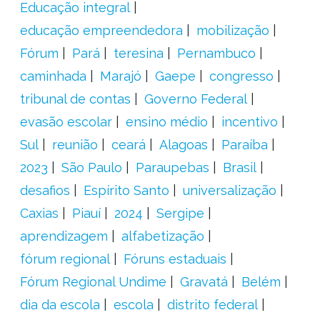
Educação integral
educação empreendedora
mobilização
Fórum
Pará
teresina
Pernambuco
caminhada
Marajó
Gaepe
congresso
tribunal de contas
Governo Federal
evasão escolar
ensino médio
incentivo
Sul
reunião
ceará
Alagoas
Paraíba
2023
São Paulo
Paraupebas
Brasil
desafios
Espírito Santo
universalização
Caxias
Piauí
2024
Sergipe
aprendizagem
alfabetização
fórum regional
Fóruns estaduais
Fórum Regional Undime
Gravatá
Belém
dia da escola
escola
distrito federal