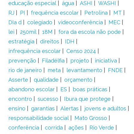
educação especial
água
ASHI
WASHI
RJ
PI
frequência escolar
Petrolina
MT
DIa d
colegiado
videoconferência
MEC
lei
250mil
18M
fora da escola não pode
estratégia
direitos
IDH
infrequência escolar
Censo 2024
prevenção
Filadélfia
projeto
iniciativa
rio de janeiro
meta
levantamento
FNDE
Asserte
qualidade
orçamento
abandono escolar
ES
boas práticas
encontro
sucesso
Ibura que protege
ensino
garantias
Alertas
jovens e adultos
responsabilidade social
Mato Grosso
conferência
corrida
ações
Rio Verde