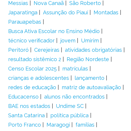
Messias
Nova Canaã
São Roberto
Japaratinga
Assunção do Piauí
Montadas
Parauapebas
Busca Ativa Escolar no Ensino Médio
técnico verificador
jovem
Umirim
Peritoró
Cerejeiras
atividades obrigatórias
resultado sistêmico 2
Região Nordeste
Censo Escolar 2025
matrículas
crianças e adolescentes
lançamento
redes de educação
matriz de autoavaliação
Educacenso
alunos não encontrados
BAE nos estados
Undime SC
Santa Catarina
política pública
Porto Franco
Maragogi
famílias