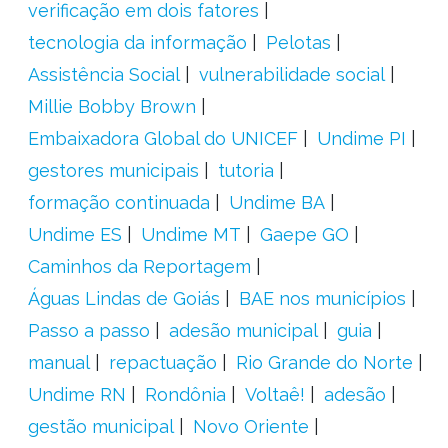
verificação em dois fatores
tecnologia da informação
Pelotas
Assistência Social
vulnerabilidade social
Millie Bobby Brown
Embaixadora Global do UNICEF
Undime PI
gestores municipais
tutoria
formação continuada
Undime BA
Undime ES
Undime MT
Gaepe GO
Caminhos da Reportagem
Águas Lindas de Goiás
BAE nos municípios
Passo a passo
adesão municipal
guia
manual
repactuação
Rio Grande do Norte
Undime RN
Rondônia
Voltaê!
adesão
gestão municipal
Novo Oriente