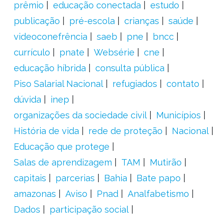
prêmio
educação conectada
estudo
publicação
pré-escola
crianças
saúde
videoconefrência
saeb
pne
bncc
currículo
pnate
Websérie
cne
educação híbrida
consulta pública
Piso Salarial Nacional
refugiados
contato
dúvida
inep
organizações da sociedade civil
Municípios
História de vida
rede de proteção
Nacional
Educação que protege
Salas de aprendizagem
TAM
Mutirão
capitais
parcerias
Bahia
Bate papo
amazonas
Aviso
Pnad
Analfabetismo
Dados
participação social