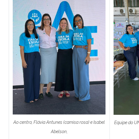
Ao centro, Flávia Antunes (camisa rosa) e Isabel
Equipe do UN
Abelson,