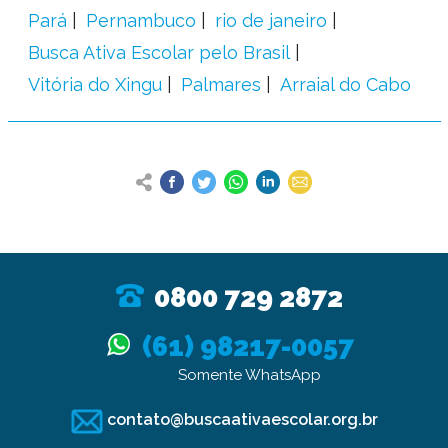
Pará
Pernambuco
rio de janeiro
Busca Ativa Escolar pelo Brasil
Vitória do Xingu
Palmares
Arraial do Cabo
0800 729 2872
(61) 98217-0057
Somente WhatsApp
contato@buscaativaescolar.org.br