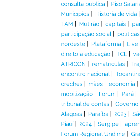
consulta pública
Piso Salari
Municípios
História de vida
TAM
Mutirão
capitais
pa
participação social
política
nordeste
Plataforma
Live
direito à educação
TCE
va
ATRICON
rematrículas
Tra
encontro nacional
Tocantin
creches
mães
economia
mobilização
Fórum
Pará
tribunal de contas
Governo 
Alagoas
Paraíba
2023
Sã
Piauí
2024
Sergipe
apre
Fórum Regional Undime
Gra