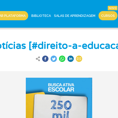
AR PLATAFORMA
BIBLIOTECA
SALAS DE APRENDIZAGEM
CURSOS
tícias [#direito-a-educac