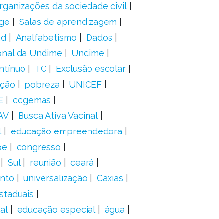
rganizações da sociedade civil
ge
Salas de aprendizagem
ad
Analfabetismo
Dados
onal da Undime
Undime
ntínuo
TC
Exclusão escolar
ação
pobreza
UNICEF
E
cogemas
AV
Busca Ativa Vacinal
l
educação empreendedora
pe
congresso
Sul
reunião
ceará
anto
universalização
Caxias
staduais
al
educação especial
água