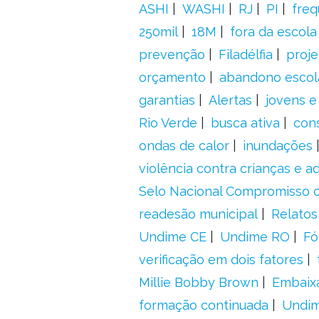
ASHI
WASHI
RJ
PI
freq
250mil
18M
fora da escol
prevenção
Filadélfia
proje
orçamento
abandono escol
garantias
Alertas
jovens e
Rio Verde
busca ativa
con
ondas de calor
inundações
violência contra crianças e 
Selo Nacional Compromisso c
readesão municipal
Relatos
Undime CE
Undime RO
Fó
verificação em dois fatores
Millie Bobby Brown
Embaix
formação continuada
Undi