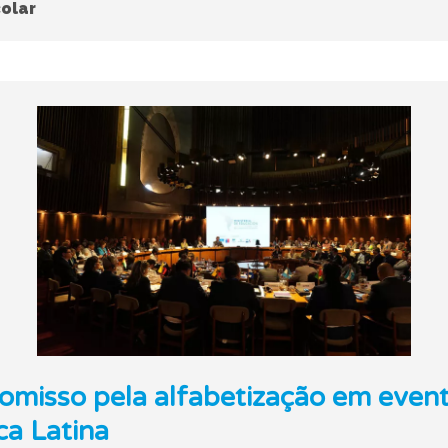
olar
romisso pela alfabetização em even
a Latina