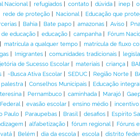
al Nacional
refugiados
contato
dúvida
inep
o
rede de proteção
Nacional
Educação que prote
rcerias
Bahia
Bate papo
amazonas
Aviso
Pn
s de educação
educação
campanha
Fórum Naci
matrícula a qualquer tempo
matrícula de fluxo co
gas
Imigrantes
comunidades tradicionais
legisl
jetória de Sucesso Escolar
materiais
criança
BA
s
~Busca Ativa Escolar
SEDUC
Região Norte
B
palestra
Conselhos Municipais
Educação integra
teresina
Pernambuco
caminhada
Marajó
Gae
Federal
evasão escolar
ensino médio
incentivo
o Paulo
Paraupebas
Brasil
desafios
Espírito S
ndizagem
alfabetização
fórum regional
Fóruns e
vatá
Belém
dia da escola
escola
distrito feder