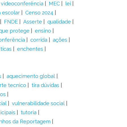
videoconferência
MEC
lei
 escolar
Censo 2024
FNDE
Asserte
qualidade
 que protege
ensino
onferência
corrida
ações
ticas
enchentes
s
aquecimento global
rte tecnico
tira dúvidas
dos
ial
vulnerabilidade social
cipais
tutoria
nhos da Reportagem