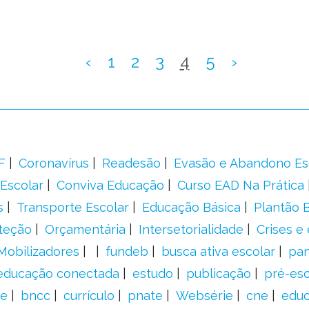
‹
1
2
3
4
5
›
F
Coronavírus
Readesão
Evasão e Abandono Es
Escolar
Conviva Educação
Curso EAD Na Prática
s
Transporte Escolar
Educação Básica
Plantão B
teção
Orçamentária
Intersetorialidade
Crises e
Mobilizadores
fundeb
busca ativa escolar
pa
educação conectada
estudo
publicação
pré-esc
e
bncc
currículo
pnate
Websérie
cne
educ