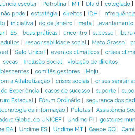
uência escolar
Petrolina
MT
DIa d
colegiado
a não pode
estratégia
direitos
IDH
infrequência
to
iniciativa
rio de janeiro
meta
levantamento
ar
ES
boas práticas
encontro
sucesso
Ibura
 adultos
responsabilidade social
Mato Grosso
c
sed
´Selo Unicef
eventos climáticos
crises climá
secas
Inclusão Social
violação de direitos
adolescentes
comitês gestores
Moju
om a Alfabetização
crises sociais
crises sanitária
 de Experiência
casos de sucesso
suporte
supo
rum Estadual
Fórum Ordinário
segurança dos da
tecnologia da informação
Pelotas
Assistência Soc
adora Global do UNICEF
Undime PI
gestores muni
me BA
Undime ES
Undime MT
Gaepe GO
Cami